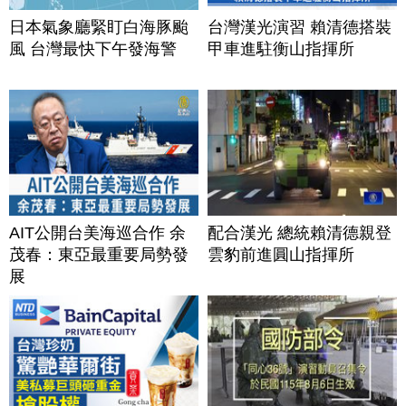
日本氣象廳緊盯白海豚颱
台灣漢光演習 賴清德搭裝
風 台灣最快下午發海警
甲車進駐衡山指揮所
AIT公開台美海巡合作 余
配合漢光 總統賴清德親登
茂春：東亞最重要局勢發
雲豹前進圓山指揮所
展