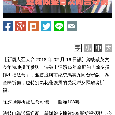
【新唐人亞太台 2018 年 02 月 16 日訊】總統蔡英文
今年特地撥冗參與，法鼓山連續12年舉辦的「除夕撞
鐘祈福法會」，並首度與前總統馬英九同台守歲，為
全民祈願，也特別為花蓮強震的受災戶及罹難者祈
福。
除夕撞鐘祈福法會司儀：「圓滿108響。」
法鼓山為送舊迎新，舉辦除夕撞鐘108響祈福活動，今