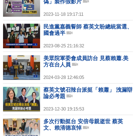
偽」製作假影片
2023-11-18 19:17:11
民進黨嘉義誓師 蔡英文盼總統當選、
國會過半
2023-08-25 21:16:32
美眾院軍委會成員訪台 見蔡賴蕭.美
方在台人員
2024-03-28 12:46:05
蔡英文號召辣台派挺「賴蕭」 洩漏辯
論必考題
2023-12-30 19:15:53
多次行動挺台 安倍母親逝世 蔡英
文、賴清德哀悼