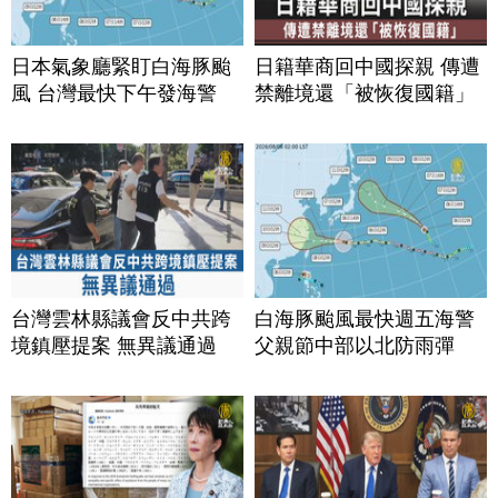
日本氣象廳緊盯白海豚颱
日籍華商回中國探親 傳遭
風 台灣最快下午發海警
禁離境還「被恢復國籍」
台灣雲林縣議會反中共跨
白海豚颱風最快週五海警
境鎮壓提案 無異議通過
父親節中部以北防雨彈