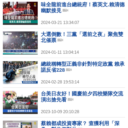
味全龍前進台總統府！蔡英文.賴清德
幽默接見
2024-03-21 13:34:07
大選倒數！三黨「選前之夜」聚焦雙
北催票
2024-01-11 13:04:14
總統稱轉型正義非針對特定政黨 賴承
諾反省228
2024-02-28 19:53:14
台美日友好！國慶前夕四校樂隊交流
演出搶先看
2023-10-09 20:10:28
蔡賴都成投資專家？ 查獲利用「深