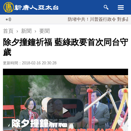
防堵中共！川普簽行政令 對多晶矽課15
首頁
›
新聞
›
要聞
除夕撞鐘祈福 藍綠政要首次同台守
歲
更新時間：2018-02-16 20:30:28