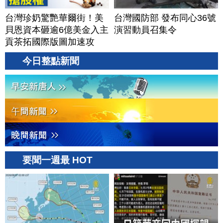
台灣珍奶驚艷華爾街！美
台灣國防部 發布同心36號
貝恩資本砸逾6億美金入主
演習動員召集令
貢茶拓國際版圖加速攻
美？｜#財經新聞｜
今日整點新聞
20260806(四)
要聞一週最 HOT