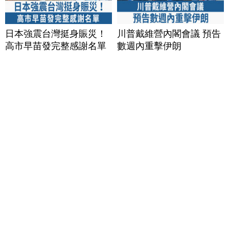
日本強震台灣挺身賑災！
川普戴維營內閣會議 預告
高市早苗發完整感謝名單
數週內重擊伊朗