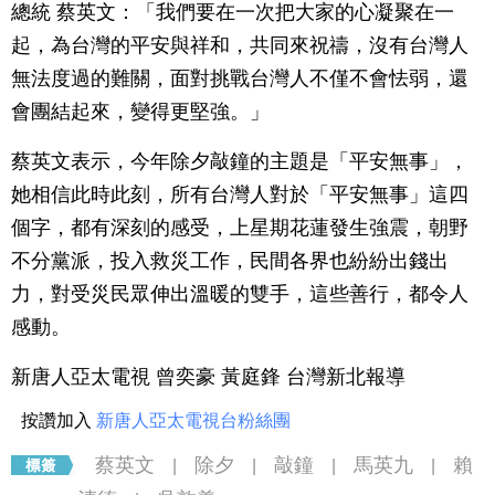
總統 蔡英文：「我們要在一次把大家的心凝聚在一
起，為台灣的平安與祥和，共同來祝禱，沒有台灣人
無法度過的難關，面對挑戰台灣人不僅不會怯弱，還
會團結起來，變得更堅強。」
蔡英文表示，今年除夕敲鐘的主題是「平安無事」，
她相信此時此刻，所有台灣人對於「平安無事」這四
個字，都有深刻的感受，上星期花蓮發生強震，朝野
不分黨派，投入救災工作，民間各界也紛紛出錢出
力，對受災民眾伸出溫暖的雙手，這些善行，都令人
感動。
新唐人亞太電視 曾奕豪 黃庭鋒 台灣新北報導
按讚加入
新唐人亞太電視台粉絲團
蔡英文
除夕
敲鐘
馬英九
賴
|
|
|
|