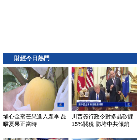
財經今日熱門
埔心金蜜芒果進入產季 品
川普簽行政令對多晶矽課
嚐夏果正當時
15%關稅 防堵中共傾銷