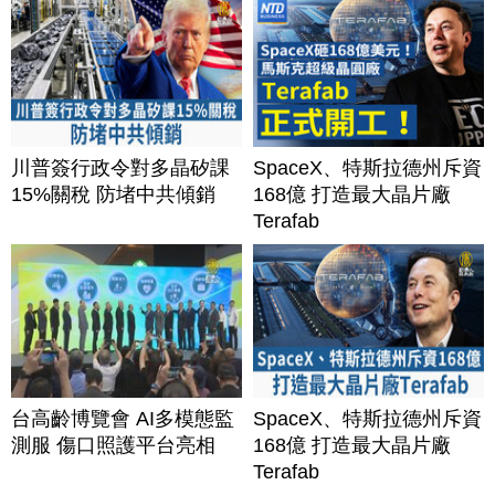
川普簽行政令對多晶矽課
SpaceX、特斯拉德州斥資
15%關稅 防堵中共傾銷
168億 打造最大晶片廠
Terafab
台高齡博覽會 AI多模態監
SpaceX、特斯拉德州斥資
測服 傷口照護平台亮相
168億 打造最大晶片廠
Terafab