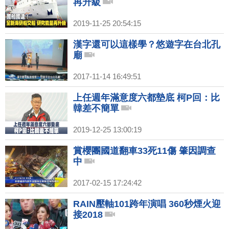
再升級
2019-11-25 20:54:15
漢字還可以這樣學？悠遊字在台北孔
廟
2017-11-14 16:49:51
上任週年滿意度六都墊底 柯P回：比
韓差不簡單
2019-12-25 13:00:19
賞櫻團國道翻車33死11傷 肇因調查
中
2017-02-15 17:24:42
RAIN壓軸101跨年演唱 360秒煙火迎
接2018