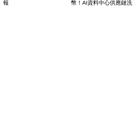
報
幣！AI資料中心供應鏈洗
牌？台灣喜迎轉單！成關
鍵樞紐？｜#財經新聞
│20260805 (三)