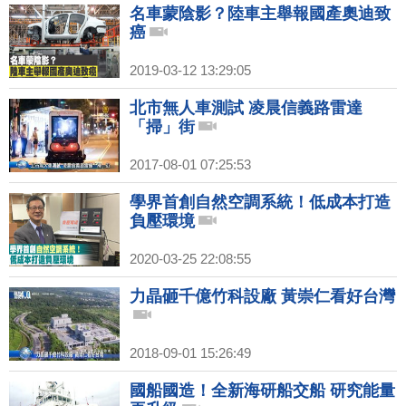
名車蒙陰影？陸車主舉報國產奧迪致
癌
2019-03-12 13:29:05
北市無人車測試 凌晨信義路雷達
「掃」街
2017-08-01 07:25:53
學界首創自然空調系統！低成本打造
負壓環境
2020-03-25 22:08:55
力晶砸千億竹科設廠 黃崇仁看好台灣
2018-09-01 15:26:49
國船國造！全新海研船交船 研究能量