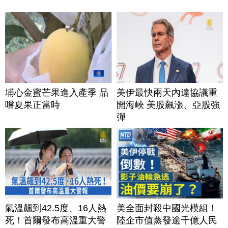
埔心金蜜芒果進入產季 品
美伊最快兩天內達協議重
嚐夏果正當時
開海峽 美股飆漲、亞股強
彈
氣溫飆到42.5度、16人熱
美全面封殺中國光模組！
死！首爾發布高溫重大警
陸企市值蒸發逾千億人民