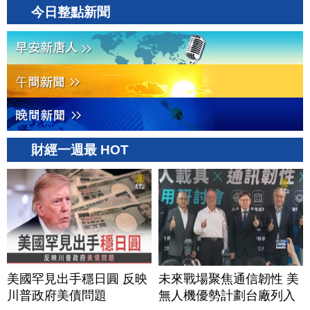
今日整點新聞
財經一週最 HOT
美國罕見出手穩日圓 反映
未來戰場聚焦通信韌性 美
川普政府美債問題
無人機優勢計劃台廠列入