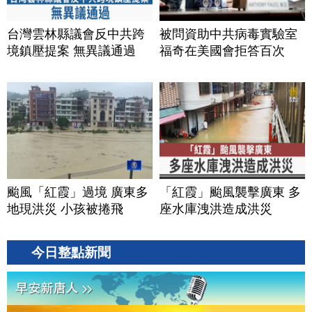
台灣雲林縣議會反中共跨
被問資助中共病毒實驗室
境鎮壓提案 無異議通過
福奇在美國會拒答百次
颱風「紅霞」過境 廣東多
「紅霞」颱風襲擊廣東 多
地現洪災 小孩被捲飛
座水庫洩洪造成洪災
今日整點新聞