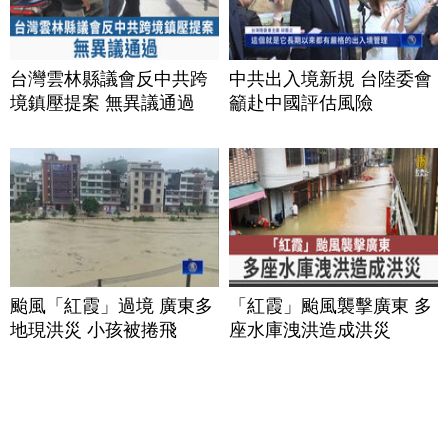
台灣雲林縣議會反中共跨
中共出入境新規 台陸委會
境鎮壓提案 無異議通過
籲赴中國評估風險
颱風「紅霞」過境 廣東多
「紅霞」颱風襲擊廣東 多
地現洪災 小孩被捲飛
座水庫洩洪造成洪災