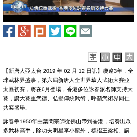
【新唐人亞太台 2019 年 02 月 12 日訊】睽違3年，全
球武林界盛事，第六屆新唐人全世界華人武術大賽亞
太區初賽，將在6月登場，香港多位詠春派名師支持大
賽，讚大賽重武德、弘揚傳統武術，呼籲武術界同仁
共襄盛舉。
詠春拳1950年由葉問宗師從佛山帶到香港，培養出眾
多武林高手，除功夫明星李小龍外，標指王梁相、講