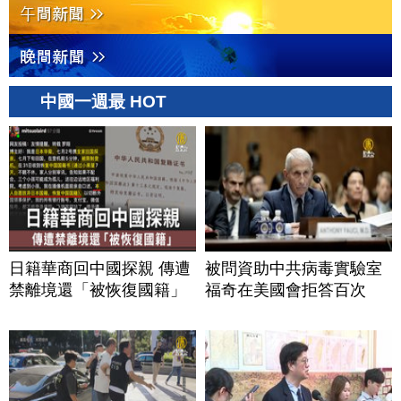
中國一週最 HOT
日籍華商回中國探親 傳遭
被問資助中共病毒實驗室
禁離境還「被恢復國籍」
福奇在美國會拒答百次