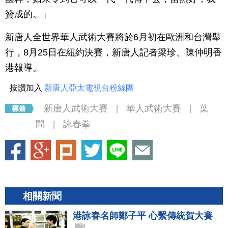
贊成的。」
新唐人全世界華人武術大賽將於6月初在歐洲和台灣舉
行，8月25日在紐約決賽，新唐人記者梁珍、陳仲明香
港報導。
按讚加入
新唐人亞太電視台粉絲團
新唐人武術大賽
華人武術大賽
葉
|
|
問
詠春拳
|
相關新聞
港詠春名師鄭子平 心繫傳統賀大賽