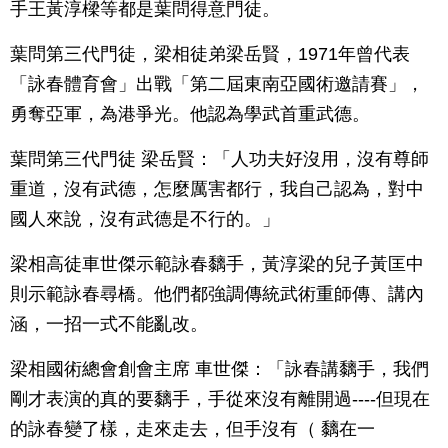
手王黃淳樑等都是葉問得意門徒。
葉問第三代門徒，梁相徒弟梁岳賢，1971年曾代表
「詠春體育會」出戰「第二屆東南亞國術邀請賽」，
勇奪亞軍，為港爭光。他認為學武首重武德。
葉問第三代門徒 梁岳賢：「人功夫好沒用，沒有尊師
重道，沒有武德，怎麼厲害都行，我自己認為，對中
國人來說，沒有武德是不行的。」
梁相高徒車世傑示範詠春黐手，黃淳梁的兒子黃匡中
則示範詠春尋橋。他們都強調傳統武術重師傳、講內
涵，一招一式不能亂改。
梁相國術總會創會主席 車世傑：「詠春講黐手，我們
剛才表演的真的要黐手，手從來沒有離開過----但現在
的詠春變了樣，走來走去，但手沒有（ 黐在一