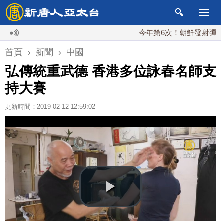
今年第6次！朝鮮發射彈道導彈 
首頁
›
新聞
›
中國
弘傳統重武德 香港多位詠春名師支
持大賽
更新時間：2019-02-12 12:59:02