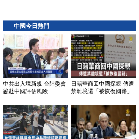
中國今日熱門
中共出入境新規 台陸委會
日籍華商回中國探親 傳遭
籲赴中國評估風險
禁離境還「被恢復國籍」