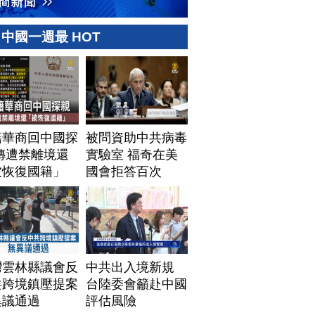
中國一週最 HOT
籍華商回中國探
被問資助中共病毒
傳遭禁離境還
實驗室 福奇在美
被恢復國籍」
國會拒答百次
灣雲林縣議會反
中共出入境新規
共跨境鎮壓提案
台陸委會籲赴中國
異議通過
評估風險