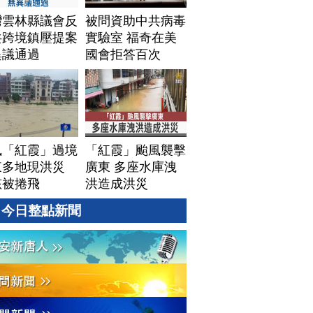
灣雲林縣議會反
被問資助中共病毒
共跨境鎮壓提案
實驗室 福奇在美
異議通過
國會拒答百次
風「紅霞」過境
「紅霞」颱風襲擊
東多地現洪災
廣東 多座水庫洩
孩被捲飛
洪造成洪災
今日整點新聞