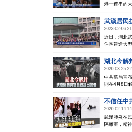
港一連串的
香港局勢蔓延
當地政府就
武漢居民
2023-02-06 21
近日，湖北
住區建造大
湖北今解
2020-03-25 22
中共當局宣布
則在4月8日
源在外遊蕩
回事。
不信任中
2020-02-14 14
武漢肺炎在
隔離室，精
一些湖北村