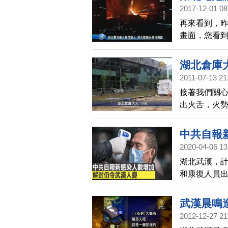
2017-12-01 08
再來看到，昨
畫面，您看
撲救2小時後
科技，去年8
湖北倉庫大
燒。陸媒說
2011-07-13 21
區。但目前
接著我們關
出火舌，火勢
火災的原因
中共自報
2020-04-06 13
湖北武漢，計
和康復人員
武漢晨鳴
2012-12-27 21