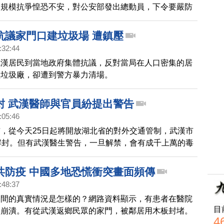
大規模抗爭惶恐不安，對公安部發出總動員，下令要嚴防
大陸。6月28號，湖北武漢市，上萬人進行遊行示威，
派出上千警力鎮壓，也引發警民衝突。
抗議家門口建垃圾場 遭鎮壓
:32:44
武漢居民到當地政府集體抗議，反對當局在人口密集的居
型垃圾廠，卻遭到警方暴力清場。
封 武漢醫師與官員紛提出警告
:05:46
，從今天25日起將開放湖北省的對外交通管制，武漢市
解封。但有武漢醫生警告，一旦解禁，會有成千上萬的毒
，當地的書記也私下透露，看似情況轉好，其實不是那麼
共防疫 中國多地恐慌衝突畫面頻傳
:48:37
民間的真實情況是怎樣的？網路資料顯示，有患者在醫院
目
神崩潰。有從武漢返鄉民眾的家門，被鄰居用木板封堵。
4
民因面臨斷糧，向湖南偷渡。來看報導。