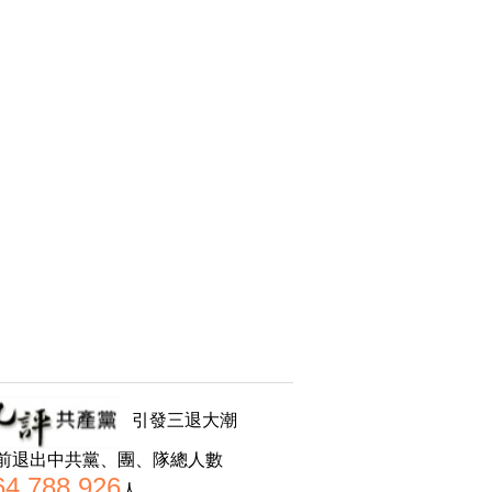
引發三退大潮
前退出中共黨、團、隊總人數
64,788,926
人