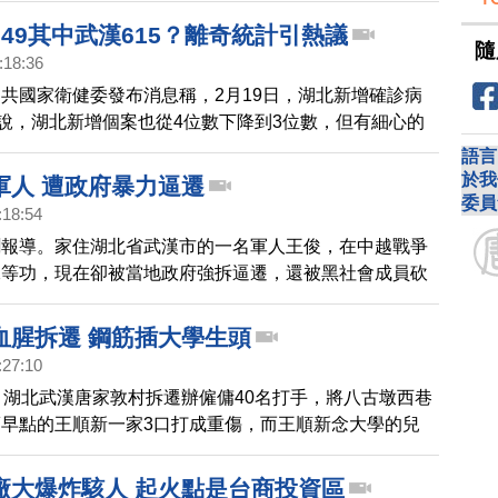
49其中武漢615？離奇統計引熱議
隨
:18:36
共國家衛健委發布消息稱，2月19日，湖北新增確診病
並說，湖北新增個案也從4位數下降到3位數，但有細心的
9日武漢市、隨州市、襄陽市、十堰市及仙桃市的新增確
語言
加，光是武漢市，就有615宗，遠遠高於全省的349例的
於我
軍人 遭政府暴力逼遷
字，再次引起中共數據造假的批評聲浪。中共官媒解釋，
委員
:18:54
內不少地方數據有核減，核准後數字減少，因為中共官方
聞報導。家住湖北省武漢市的一名軍人王俊，在中越戰爭
7天之內又發生反轉。但網民質疑，中共把今天新增的數
二等功，現在卻被當地政府強拆逼遷，還被黑社會成員砍
天之前所謂的核減數，然後對外稱新增的感染者有下降，
俊申訴無門，他認為現在的政府是公然與人民為敵。
理。
血腥拆遷 鋼筋插大學生頭
:27:10
，湖北武漢唐家敦村拆遷辦僱傭40名打手，將八古墩西巷
早點的王順新一家3口打成重傷，而王順新念大學的兒
被鋼筋從頭頂插入，事後政府相關部門對傷者，卻不聞不
投訴無門。
廠大爆炸駭人 起火點是台商投資區