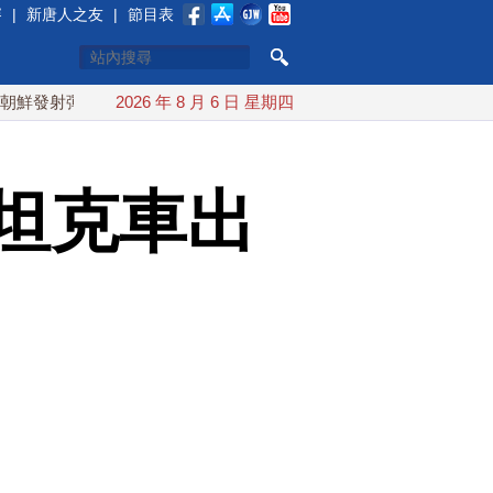
賽
|
新唐人之友
|
節目表
道導彈 落日本EEZ外
2026 年 8 月 6 日 星期四
紅海戰火續升溫 也門胡塞武裝稱又襲
坦克車出