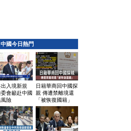
中國今日熱門
共出入境新規
日籍華商回中國探
陸委會籲赴中國
親 傳遭禁離境還
估風險
「被恢復國籍」