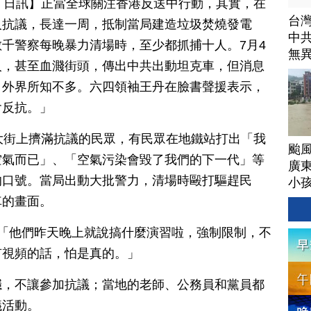
月 05 日訊】正當全球關注香港反送中行動，其實，在
台
人抗議，長達一周，抵制當局建造垃圾焚燒發電
中
千警察每晚暴力清場時，至少都抓捕十人。7月4
無
人，甚至血濺街頭，傳出中共出動坦克車，但消息
，外界所知不多。六四領袖王丹在臉書聲援表示，
會反抗。」
大街上擠滿抗議的民眾，有民眾在地鐵站打出「我
颱
空氣而已」、「空氣污染會毀了我們的下一代」等
廣
的口號。當局出動大批警力，清場時毆打驅趕民
小
車的畫面。
：「他們昨天晚上就說搞什麼演習啦，強制限制，不
有視頻的話，怕是真的。」
穩，不讓參加抗議；當地的老師、公務員和黨員都
議活動。