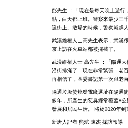
彭先生 ：「現在是每天晚上遊行
點，白天都上班。警察來最少三
邏街上。散場的時候，警察就趕
武漢維權人士高先生表示，武漢
京上訪在火車站都被攔截了。
武漢維權人士 高先生 ：「陽邏
沿街排滿了，現在非常緊張，老
再相信了，區委書記第一次跟老
陽邏垃圾焚燒發電廠選址在陽邏街
多年，所產生的惡臭經常覆蓋8公
發展和居民生活。 將於2020
新唐人記者 熊斌 陳杰 採訪報導