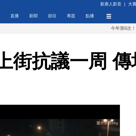
新唐人影音
|
大
直播
新聞
節目
專題
點播
今年第6次！朝鮮發射彈
上街抗議一周 傳