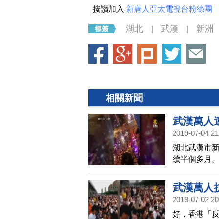
按讚加入
新唐人亞太電視台粉絲團
湖北
武漢
新洲
|
|
相關新聞
武漢萬人
2019-07-04 21
湖北武漢市
續半個多月。
到萬人。當
武漢萬人
2019-07-02 20
好，香港「