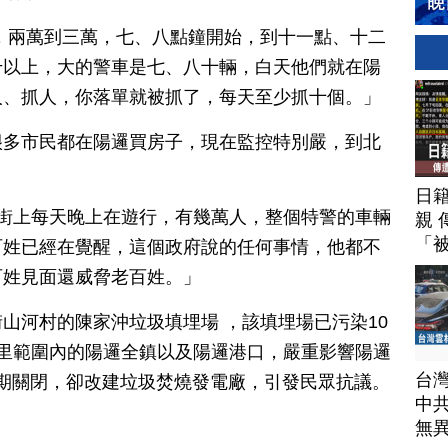
，兩萬到三萬，七、八點鐘開始，到十一點、十二
千以上，大的警車是七、八十輛，白天他們就在陽
人、抓人，你落單就被抓了，每天至少抓十個。」
很多市民都在陽邏買房子，現在監控特別嚴，到北
日
大街上每天晚上在遊行，有幾萬人，整個特警的車輛
親 
「
百姓已經在覺醒，這個政府說的任何事情，他都不
百姓見面還威脅老百姓。」
山河村的陳家沖垃圾填埋場 ，該填埋場已污染10
里範圍內的陽邏全鎮以及陽邏港口，嚴重影響陽邏
台
年到期關閉，卻改建垃圾焚燒發電廠，引發民眾抗議。
中
無