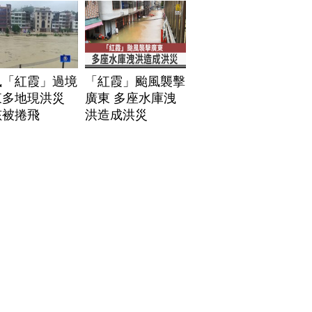
風「紅霞」過境
「紅霞」颱風襲擊
東多地現洪災
廣東 多座水庫洩
孩被捲飛
洪造成洪災