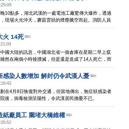
:25:09
晚10點多，湖北武漢的一處電池工廠驚傳大爆炸，透過
到，現場火光沖天，蘑菇雲狀的煙塵騰空而起。消防人員
，才基本控制住火勢。陸媒報導，發生爆炸的是孚特電子
月，這家公司也曾發生過爆炸，數百平方公尺的廠房被
火 14死
，這次起火點位在，武漢吳家山台商投資區機電工業園
:21:09
還無法確認孚特電子負責人是否是台商。
心中國大陸的訊息，中國湖北省一個倉庫在星期二早上竄
雖然在兩個小時後撲滅，但是還是造成了14人死亡，而
初步研判為電線短路所造成。
新感染人數增加 解封仍令武漢人憂
:16:43
劃在4月8日恢復對外交通，但當地傳出，無症狀感染者
出院後，病毒檢測呈陽性，令武漢居民擔憂不已。
造紙廠員工 圍堵大橋維權
:35:52