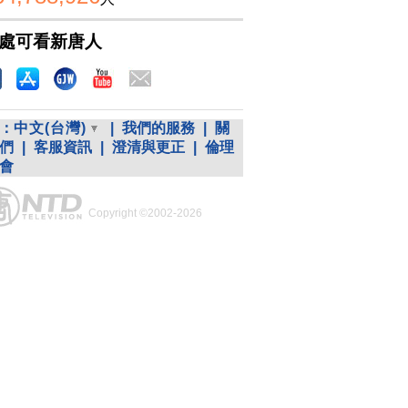
處可看新唐人
：
中文(台灣)
|
我們的服務
|
關
們
|
客服資訊
|
澄清與更正
|
倫理
會
Copyright ©2002-2026