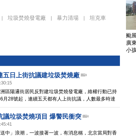
垃圾焚燒發電廠
暴力清場
坦克車
|
|
|
颱
廣
小
連五日上街抗議建垃圾焚燒廠
:30:15
新洲區陽邏街居民反對建垃圾焚燒發電廠，維權行動已持
6月28號起，連續五天都有人上街抗議，人數最多時達
局出動大批警力暴力清場，並持續抓捕抗議的民眾。
抗議垃圾焚燒項目 爆警民衝突
:45:41
反送中」浪潮，一波接著一波，有消息稱，北京當局對香