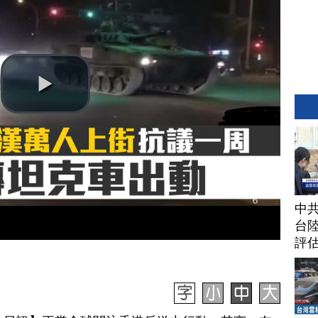
中
台
評