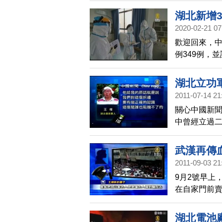
湖北新增3
2020-02-21 07
歡迎回來，中
例349例，
網友發現，1
診病例都有增
湖北立功
新增確診數
2011-07-14 21
原因是，省
關心中國新
的統計標準在
中曾經立過
字，減掉昨
成重傷。王
根本就不合
武漢再傳
2011-09-03 21
9月2號早上
在自家門前賣
子，甚至還
問，讓家屬
湖北電池