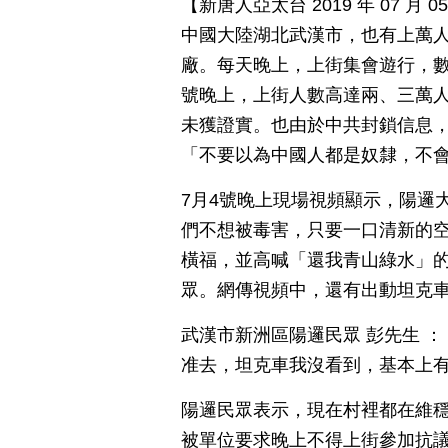
【新唐人亞太台 2019 年 07 
中國大陸湖北武漢市，也有上萬
廠。每天晚上，上街集會遊行，數
號晚上，上街人數高達兩、三萬
未獲證實。也由於中共封鎖信息
「不要以為中國人都是奴隸，不
7月4號晚上現場視頻顯示，陽邏
們不想被毒害，只要一口清新的
橫福，並高喊「還我青山綠水」
眾。網傳視頻中，還有出動坦克
武漢市新洲區陽邏民眾 彭先生 
准去，坦克車我沒看到，基本上
陽邏民眾表示，現在村裡都在維
被單位要求晚上不得上街參加抗