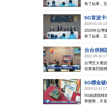
有了結果，五
最大贏家，
終落幕，四家
5G首波卡
21日進入第
2020-01-16 13
2020年台
有了結果，五
最大贏家，
終落幕，四家
台台併頻譜
21日進入第
2022-09-16 17
台灣五大電信
信業激烈競標
取得超過三分
標頻譜。
5G標金破
2019-12-31 17
5G頻譜競標
爭態勢，不見
茂表示，5G