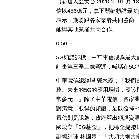
【新唐人亞太台 2020 年 01 
信以456億元，拿下關鍵頻譜最
表示，期盼跟各家業者共同協商
能與其他業者共同合作。
0.50.0
5G頻譜競標，中華電信成為最大贏
計畫第三季上線營運，喊話在5G
中華電信總經理 郭水義：「我們
務。未來的5G的應用場域，應該
常多元。」除了中華電信，各家
對滿意，取得的頻譜，足以發揮5
電信則是認為，政府釋出頻譜資
國成立「5G基金」，把標金提撥1
副總經理 林國豐：「共頻共網共