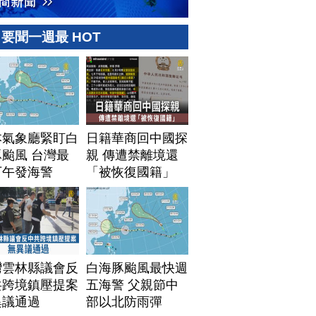
要聞一週最 HOT
本氣象廳緊盯白
日籍華商回中國探
颱風 台灣最
親 傳遭禁離境還
下午發海警
「被恢復國籍」
灣雲林縣議會反
白海豚颱風最快週
共跨境鎮壓提案
五海警 父親節中
異議通過
部以北防雨彈