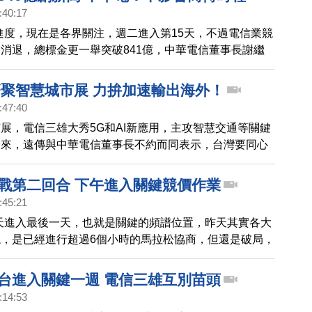
在7月3日正式開賣5G。專家表示，5G雖然速度至少是
:40:17
上，但和4G相比，資費較高、覆蓋率較低，而且台灣僅有
進度，現在是各界關注，週二進入第15天，不過電信業競
，都可能影響5G的普及率。
消退，總標金更一舉突破841億，中華電信董事長謝繼
快要來了，未來商機來自智慧交通、智慧城市等面向，談
額有些超乎預期，但他表示不會影響到未來5G上路商轉
齊聚智慧城市展 力拚加速輸出海外！
:47:40
展，電信三雄大秀5G和AI新應用，主攻智慧交通等關鍵
未來，遠傳與中華電信董事長不約而同表示，台灣要同心
腳步，將智慧城市應用輸出海外市場。
大戰第二回合 下午進入關鍵競價作業
:45:21
天進入最後一天，也就是關鍵的頻譜位置，昨天其實各大
，是已經進行超過6個小時的馬拉松協商，但還是破局，
灣大、遠傳以及台灣之星4家電信，周五下午，直接進入
標，預期標金可能再度提高。
開台進入關鍵一週 電信三雄互別苗頭
:14:53