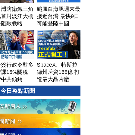
台灣防衛鐵三角
颱風白海豚週末最
光首封淡江大橋
接近台灣 最快9日
證阻敵戰略
可能登陸中國
普簽行政令對多
SpaceX、特斯拉
課15%關稅
德州斥資168億 打
堵中共傾銷
造最大晶片廠
Terafab
今日整點新聞