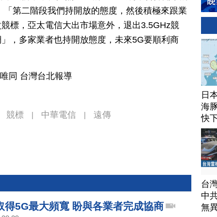
：「第二階段我們持開放的態度，然後積極來跟業
競標，亞太電信大出市場意外，退出3.5GHz競
」，多家業者也持開放態度，未來5G要順利商
沈唯同 台灣台北報導
日
海豚
競標
中華電信
遠傳
|
|
快
台
中
取得5G最大頻寬 盼與各業者完成協商
無