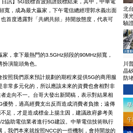
月 18 日訊】5G競標首波頻譜競標結束，其中，中華電
北
多頻寬，成為最大贏家，下午電信總經理郭水義出面
漢
，也首度透露對「共網共頻」持開放態度，代表可
驗
家，拿下最熱門的3.5GHz頻段的90MHz頻寬，
川
將扮演龍頭角色。
晶矽
會按照我們原來預計規劃的期程來提供5G的商用服
防
是非常多元化的，所以應該未來的資費也會相對非
業者走向不一。台哥大發出新聞稿，表示對結果相
G優勢，過高經費支出反而造成消費者負擔；遠傳
源不足，才是造成標金上揚主因，建議政府參考美
/2協助電信業者進行5G建設。中華電信技術執行
構，我們本來就按照NCC的一些機制，會持開放的