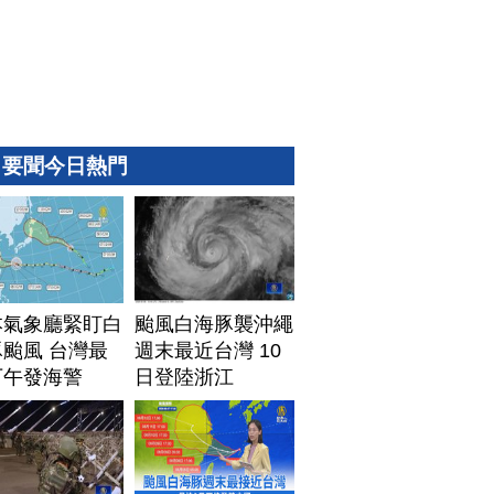
要聞今日熱門
本氣象廳緊盯白
颱風白海豚襲沖繩
颱風 台灣最
週末最近台灣 10
下午發海警
日登陸浙江