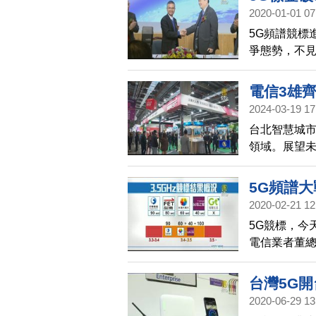
信方面，則是
2020-01-01 07
4G的十倍以
5G頻譜競標
五款5G手機
爭態勢，不見
茂表示，5G
到競標儘管金
電信3雄
時程。
2024-03-19 17
台北智慧城市
領域。展望
協力、加快
5G頻譜
2020-02-21 12
5G競標，今
電信業者董總
中華電信、台
「位置」競
台灣5G
2020-06-29 13