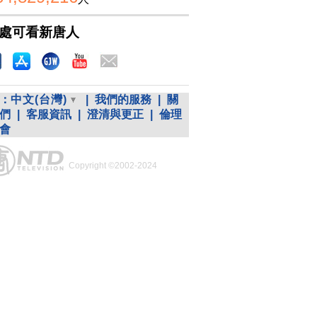
處可看新唐人
：
中文(台灣)
|
我們的服務
|
關
們
|
客服資訊
|
澄清與更正
|
倫理
會
Copyright ©2002-2024