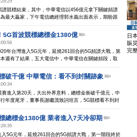
:28:29
頻譜競標結束，其中，中華電信以456億元拿下關鍵頻譜
成為最大贏家，下午電信總經理郭水義出面表示，期盼跟
同協商，也首度透露對「共網共頻」持開放態度，代表可
者共同合作。
5G首波競標總標金1380億
日
:00:56
賑
完
020年台灣進入5G元年，延燒261回合的5G頻譜大戰，第
在本週有了結果，五大電信中，中華電信在關鍵頻段，取
頻寬，是最大贏家，而亞太電信則是退出區塊競爭，不過這
是最終落幕，四家業者進入7天的關鍵冷卻期，如果頻譜
競標破千億 中華電信：看不到封關跡象
將在2月21日，進入第二階段競標。
:00:34
競賽進入第20天，大出外界意料，總標金衝破千億元，中
行年度尾牙，董事長謝繼茂致詞坦言，5G競標看不到封
還要幾天時間才會結束，不過NCC已經一連多天發出新
，業界人士觀察，這次5G競標，形同富豪豪賭，一方面
標總標金1380億 業者進入7天冷卻期
，一方面也是業者不能認輸，也讓競爭更激烈。
:26:35
灣進入5G元年，延燒261回合的5G頻譜大戰，第一階段終於