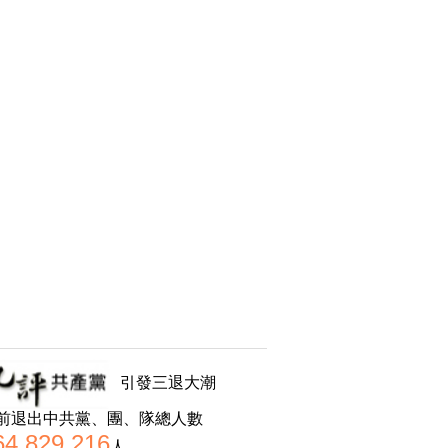
引發三退大潮
前退出中共黨、團、隊總人數
64,829,216
人