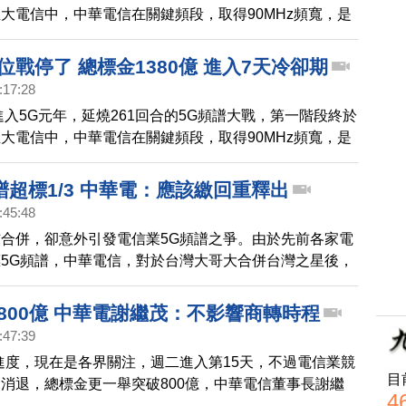
大電信中，中華電信在關鍵頻段，取得90MHz頻寬，是
而亞太電信則是退出區塊競爭，不過這次的競標還不是最
業者進入7天的關鍵冷卻期，如果頻譜位置談不攏，2月
位戰停了 總標金1380億 進入7天冷卻期
二階段競標。
:17:28
灣進入5G元年，延燒261回合的5G頻譜大戰，第一階段終於
大電信中，中華電信在關鍵頻段，取得90MHz頻寬，是
而亞太電信則是退出區塊競爭，不過這次的競標還不是最
業者進入7天的關鍵冷卻期，如果頻譜位置談不攏，2月
超標1/3 中華電：應該繳回重釋出
二階段競標。
:45:48
合併，卻意外引發電信業5G頻譜之爭。由於先前各家電
5G頻譜，中華電信，對於台灣大哥大合併台灣之星後，
之一頻譜感到不滿，認為主管機關NCC應該出手收回超
800億 中華電謝繼茂：不影響商轉時程
:47:39
進度，現在是各界關注，週二進入第15天，不過電信業競
目
消退，總標金更一舉突破800億，中華電信董事長謝繼
4
快要來了，未來商機來自智慧交通、智慧城市等面向，他