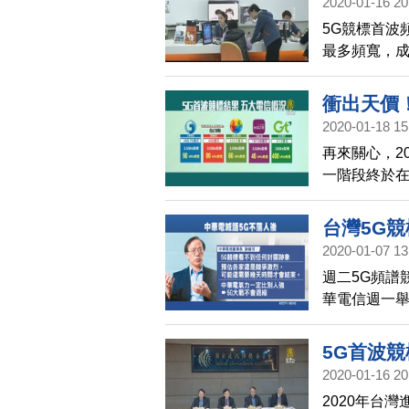
2020-01-16 20
5G競標首波
最多頻寬，
各家業者共
能與其他業
衝出天價！
2020-01-18 15
再來關心，2
一階段終於
得90MHz
次的競標還不
台灣5G
位置談不攏，
2020-01-07 13
週二5G頻譜
華電信週一舉
關跡象，預估
聞稿呼籲冷靜
5G首波競
產業需求大
2020-01-16 20
2020年台