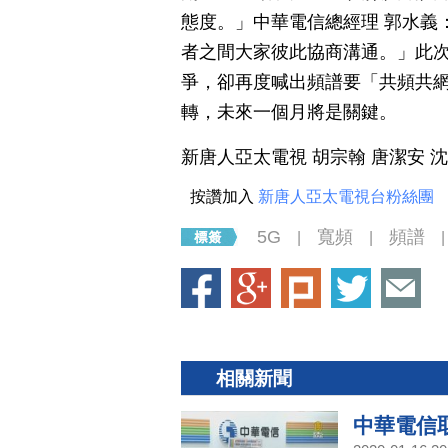
態度。」中華電信總經理 郭水義
者之間大家彼此協商溝通。」此次
爭，卻再度喊出頻譜要「共頻共網
轉，未來一個月將是關鍵。
新唐人亞太電視 胡宗翰 唐潔安 
按讚加入
新唐人亞太電視台粉絲團
5G
寬頻
頻譜
|
|
|
相關新聞
中華電信