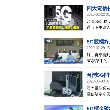
說千億價格
四大電信
2020-02-22 01
台灣5G競標
週五下午進入
「魚肚」頻段，
後，台灣5G
5G競標
台，也宣告台
2020-02-29 15
好，再來看到
5G頻譜中的「
段競標金額後
三季上線開台
台灣5G
2020-06-30 07
國內電信業者
電信敲定今天
經濟部長王
也是選在今
5G標金破