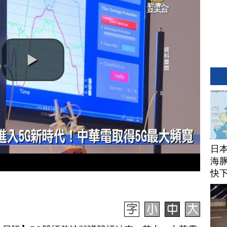
日
海豚
快