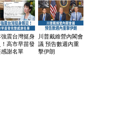
本強震台灣挺身
川普戴維營內閣會
災！高市早苗發
議 預告數週內重
整感謝名單
擊伊朗