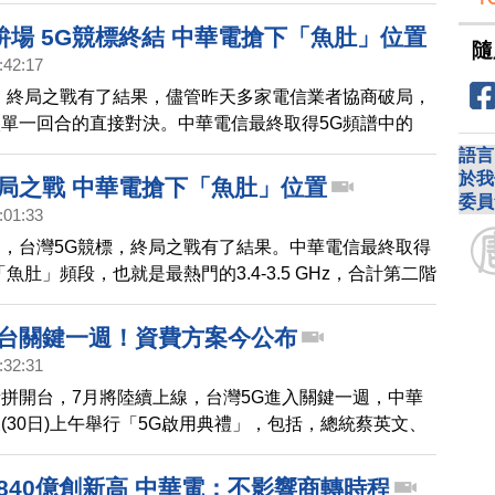
，也是值得。
拚場 5G競標終結 中華電搶下「魚肚」位置
隨
:42:17
，終局之戰有了結果，儘管昨天多家電信業者協商破局，
單一回合的直接對決。中華電信最終取得5G頻譜中的
也就是最熱門的3.4-3.5 GHz，合計第二階段競標金額
語言
總標金來到1,421億新台幣，電信業者表態第三季上線開
於我
終局之戰 中華電搶下「魚肚」位置
委員
灣5G即將正式上路。
:01:33
，台灣5G競標，終局之戰有了結果。中華電信最終取得
魚肚」頻段，也就是最熱門的3.4-3.5 GHz，合計第二階
，台灣5G總標金來到1,421億新台幣，電信業者表態第
，也宣告台灣5G即將 正式上路。
開台關鍵一週！資費方案今公布
:32:31
拼開台，7月將陸續上線，台灣5G進入關鍵一週，中華
(30日)上午舉行「5G啟用典禮」，包括，總統蔡英文、
美花、交通部長林佳龍等人都會到場。另外，台灣大哥大
天下午時間啟動開台記者會，公布最新資費方案，遠傳電
840億創新高 中華電：不影響商轉時程