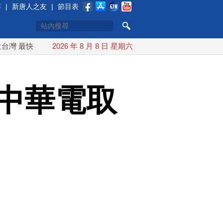
賽
|
新唐人之友
|
節目表
快9日可能登陸中國
2026 年 8 月 8 日 星期六
台灣漢光首結合城鎮演習 AIT連續發文讚
中華電取