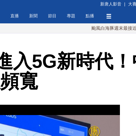
新唐人影音
|
大
直播
新聞
節目
專題
點播
颱風白海豚週末最接近台灣 最
進入5G新時代！
大頻寬