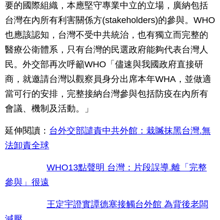
要的國際組織，本應堅守專業中立的立場，廣納包括
台灣在內所有利害關係方(stakeholders)的參與。WHO
也應該認知，台灣不受中共統治，也有獨立而完整的
醫療公衛體系，只有台灣的民選政府能夠代表台灣人
民。外交部再次呼籲WHO「儘速與我國政府直接研
商，就邀請台灣以觀察員身分出席本年WHA，並做適
當可行的安排，完整接納台灣參與包括防疫在內所有
會議、機制及活動。」
延伸閱讀：
台外交部譴責中共外館：栽贓抹黑台灣.無
法卸責全球
WHO13點聲明 台灣：片段誤導.離「完整
參與」很遠
王定宇證實譚德塞接觸台外館 為背後老闆
減壓