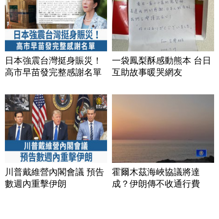
日本強震台灣挺身賑災！
一袋鳳梨酥感動熊本 台日
高市早苗發完整感謝名單
互助故事暖哭網友
川普戴維營內閣會議 預告
霍爾木茲海峽協議將達
數週內重擊伊朗
成？伊朗傳不收通行費