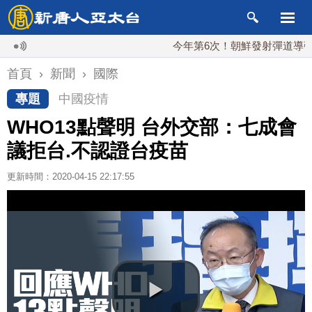
今年第6次！朝鮮發射彈道導彈 落日本E
首頁
›
新聞
›
國際
專題
中國疫情
WHO13點聲明 台外交部：七成會
議拒台.不認證台疫苗
更新時間：2020-04-15 22:17:55