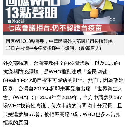
回應WHO13點聲明，中華民國外交部國組司長陳龍錦，
15日在台灣中央疫情指揮中心說明。(圖/新唐人)
外交部強調，台灣完整健全的公衛體系，以及成功的
抗疫與防疫經驗，是WHO推動達成「全民均健」
(Health For All)目標不可或缺的夥伴。然而，因為政治
因素，台灣自2017年起即未再受邀出席 「世界衛生大
會」(WHA) ；自2009年至2019年，台方申請參與187
場WHO技術性會議，每次申請的時間均十分冗長，且
只受邀參加57場，被拒率高達7成，WHO也多未告知
拒絕的原因。