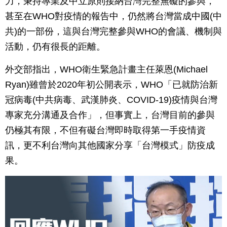
力，秉持專業及中立原則接納台灣完整無礙的參與，
甚至在WHO對疫情的報告中，仍然將台灣當成中國(中
共)的一部份，這與台灣完整參與WHO的會議、機制與
活動，仍有很長的距離。
外交部指出，WHO衛生緊急計畫主任萊恩(Michael
Ryan)雖曾於2020年初公開表示，WHO「已就防治新
冠病毒(中共病毒、武漢肺炎、COVID-19)疫情與台灣
專家充分溝通及合作」，但事實上，台灣目前的參與
仍極其有限，不但有礙台灣即時取得第一手疫情資
訊，更不利台灣向其他國家分享「台灣模式」防疫成
果。