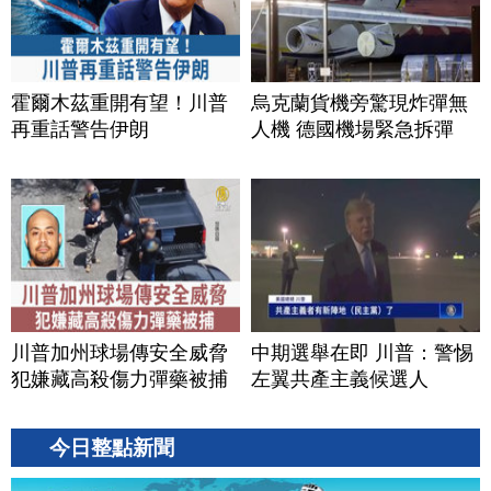
霍爾木茲重開有望！川普
烏克蘭貨機旁驚現炸彈無
再重話警告伊朗
人機 德國機場緊急拆彈
川普加州球場傳安全威脅
中期選舉在即 川普：警惕
犯嫌藏高殺傷力彈藥被捕
左翼共產主義候選人
今日整點新聞