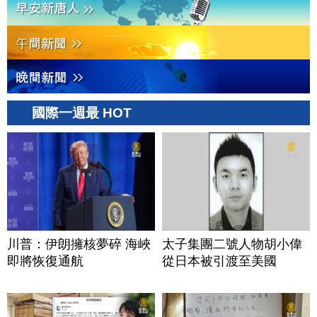
國際一週最 HOT
川普：伊朗擁核夢碎 海峽
太子集團二號人物胡小偉
即將恢復通航
從日本被引渡至美國