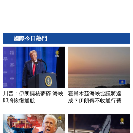
國際今日熱門
川普：伊朗擁核夢碎 海峽
霍爾木茲海峽協議將達
即將恢復通航
成？伊朗傳不收通行費