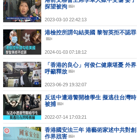
港前支聯會主席李卓人獄中受傷 妻子
探望被拘
2023-03-10 22:42:13
港檢控所謂勾結美國 黎智英拒不認罪
2024-01-03 07:18:12
「香港的良心」何俊仁健康堪憂 外界
呼籲釋放
2023-06-29 19:32:07
反送中遭港警開槍學生 擬逃往台灣時
被捕
2022-07-14 17:03:21
香港國安法三年 港藝術家述中共對創
作界戕害