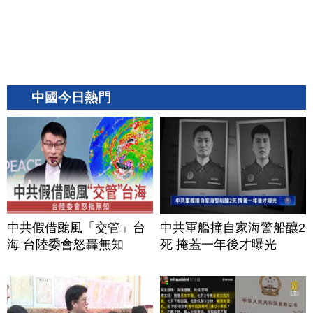
中國今日熱門
中共假借颱風「交管」台
中共軍艦撞自家海警船釀2
海 台陸委會怒轟無知
死 掩蓋一年後才曝光