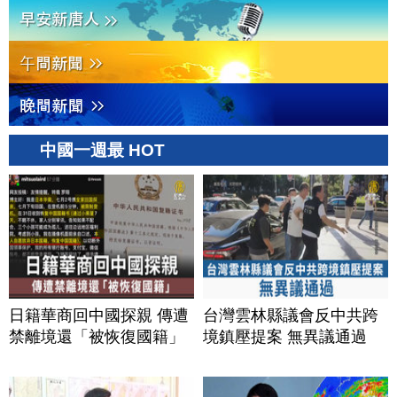
中國一週最 HOT
日籍華商回中國探親 傳遭
台灣雲林縣議會反中共跨
禁離境還「被恢復國籍」
境鎮壓提案 無異議通過