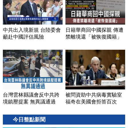
中共出入境新規 台陸委會
日籍華商回中國探親 傳遭
籲赴中國評估風險
禁離境還「被恢復國籍」
台灣雲林縣議會反中共跨
被問資助中共病毒實驗室
境鎮壓提案 無異議通過
福奇在美國會拒答百次
今日整點新聞