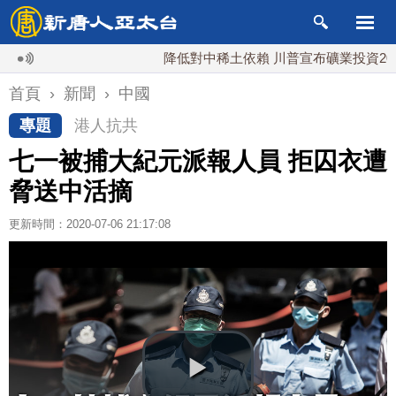
降低對中稀土依賴 川普宣布礦業投資20億美元
首頁
›
新聞
›
中國
專題
港人抗共
七一被捕大紀元派報人員 拒囚衣遭
脅送中活摘
更新時間：2020-07-06 21:17:08