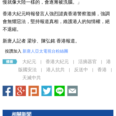
慢就像大陸一樣的，會逐漸被洗腦。」
香港大紀元時報發言人強烈譴責香港警察濫捕，強調
會無懼惡法，堅持報道真相，維護港人的知情權，絕
不退縮。
新唐人記者 梁珍、陳弘銘 香港報道。
按讚加入
新唐人亞太電視台粉絲團
大紀元
香港大紀元
活摘器官
港
|
|
|
版國安法
港人抗共
反送中
香港
|
|
|
|
天滅中共
相關新聞