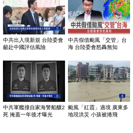
中共出入境新規 台陸委會
中共假借颱風「交管」台
籲赴中國評估風險
海 台陸委會怒轟無知
中共軍艦撞自家海警船釀2
颱風「紅霞」過境 廣東多
死 掩蓋一年後才曝光
地現洪災 小孩被捲飛