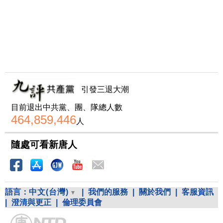
引發三退大潮
目前退出中共黨、團、隊總人數
464,859,446
人
隨處可看新唐人
語言：
中文(台灣)
|
我們的服務
|
關於我們
|
客服資訊
|
澄清與更正
|
倫理委員會