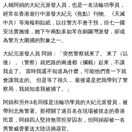
人稱阿娟的大紀元派發人員，也是一名法輪功學員，
經常在香港遊行中派發大紀元《焦點》刊物、《天滅
中共》等海報和貼紙，以往警方不會干預，但七一國
安法實施後，她下午兩點多如常在銅鑼灣派發，卻成
為警方大圍捕的對象之一。
大紀元派發人員 阿娟：「突然警察就來了。 來了（以
後），（警察）就把路的兩邊都（攔截）起來，不讓
我走了。 當時我還不知道為什麼，可能他們查一下就
會讓我走的。 但是等了很久， 最後還是把我帶到了警
察局，我就知道我被捕了。」
阿娟和另外3名同樣是法輪功學員的大紀元派發員，被
帶到北角警署。那裡關了過百名在現場被抓走的香港
民眾，阿娟四人堅持無罪拒穿囚衣，但阿娟卻被一名
男警威脅要送大陸活摘器官。