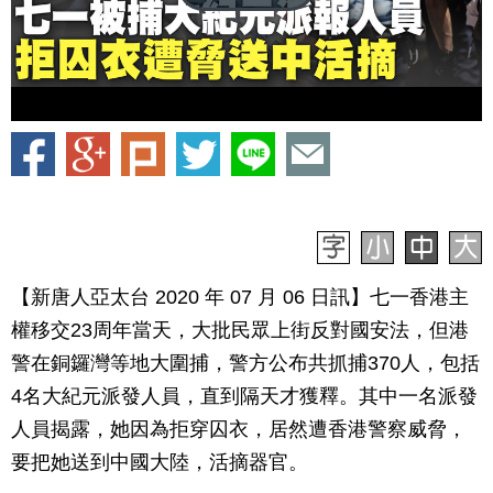
【新唐人亞太台 2020 年 07 月 06 日訊】七一香港主
權移交23周年當天，大批民眾上街反對國安法，但港
警在銅鑼灣等地大圍捕，警方公布共抓捕370人，包括
4名大紀元派發人員，直到隔天才獲釋。其中一名派發
人員揭露，她因為拒穿囚衣，居然遭香港警察威脅，
要把她送到中國大陸，活摘器官。