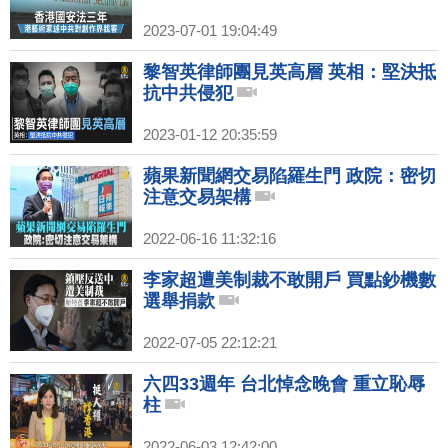
2023-07-01 19:04:49
黎智英律師團見英高層 英相：堅決抵
抗中共侵犯
2023-01-12 20:35:59
蘋果新聞網交易陷羅生門 政院：密切
注意交易架構
2022-06-16 11:32:16
李家超遭美制裁不敢開戶 買點鈔機數
選舉捐款
2022-07-05 22:12:21
六四33週年 台北悼念晚會 重立恥辱
柱
2022-06-03 12:42:00