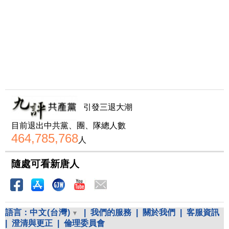
引發三退大潮
目前退出中共黨、團、隊總人數
464,785,768
人
隨處可看新唐人
語言：
中文(台灣)
|
我們的服務
|
關於我們
|
客服資訊
|
澄清與更正
|
倫理委員會