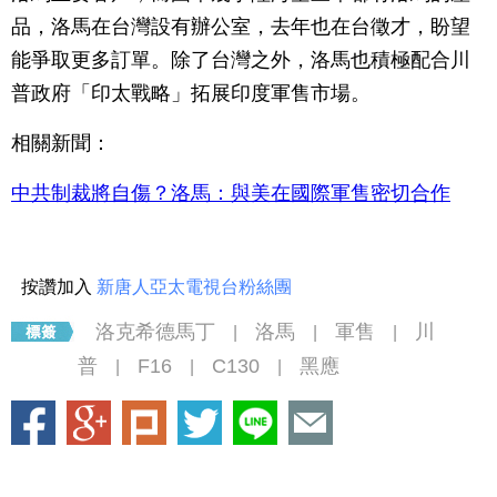
品，洛馬在台灣設有辦公室，去年也在台徵才，盼望
能爭取更多訂單。除了台灣之外，洛馬也積極配合川
普政府「印太戰略」拓展印度軍售市場。
相關新聞：
中共制裁將自傷？洛馬：與美在國際軍售密切合作
按讚加入
新唐人亞太電視台粉絲團
洛克希德馬丁
洛馬
軍售
川
|
|
|
普
F16
C130
黑應
|
|
|