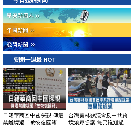
今日整點新聞
20260806(四)
要聞一週最 HOT
日籍華商回中國探親 傳遭
台灣雲林縣議會反中共跨
禁離境還「被恢復國籍」
境鎮壓提案 無異議通過