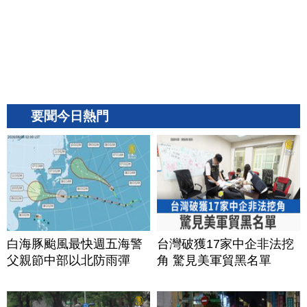
要聞今日熱門
白海豚颱風最快週五海警
台灣破獲17家中企非法挖
父親節中部以北防雨彈
角 驚見美軍貿黑名單