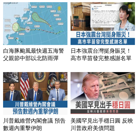
白海豚颱風最快週五海警
日本強震台灣挺身賑災！
父親節中部以北防雨彈
高市早苗發完整感謝名單
川普戴維營內閣會議 預告
美國罕見出手穩日圓 反映
數週內重擊伊朗
川普政府美債問題