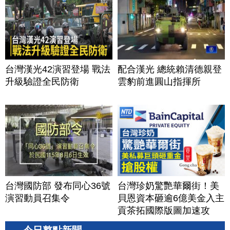
台灣漢光42演習登場 戰法
配合漢光 總統賴清德親登
升級驗證全民防衛
雲豹前進圓山指揮所
台灣國防部 發布同心36號
台灣珍奶驚艷華爾街！美
演習動員召集令
貝恩資本砸逾6億美金入主
貢茶拓國際版圖加速攻
美？｜#財經新聞｜