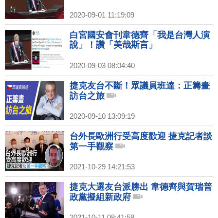
2020-09-01 11:19:09
白宮國安會刊韋德齊「我是台灣人演
說」！讚「美哉斯言」
2020-09-03 08:04:40
捷克友台不斷！眾議員班達：正籌畫
訪台之旅
2020-09-10 13:09:19
台外長歐洲行受高度歡迎 捷克記者談
第一手觀察
2021-10-29 14:21:53
捷克大選友台派勝出 韋德齊與賀瑞普
政黨擬組新政府
2021-10-11 08:41:58