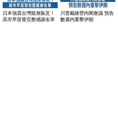
日本強震台灣挺身賑災！
川普戴維營內閣會議 預告
高市早苗發完整感謝名單
數週內重擊伊朗