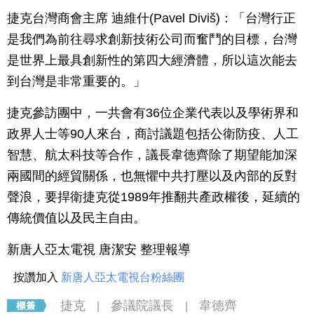
捷克台灣商會主席 迪維什(Pavel Diviš)：「台灣行正
是我們為前往尋求創新技術公司而奮鬥的目標，台灣
是世界上最具創新性的第四大經濟體，所以這次能去
到台灣是非常重要的。」
捷克參訪團中，一共會有36位企業代表以及學術界和
政界人士等90人來台，商討議題包括公衛防疫、人工
智慧、航太科技等合作，議長韋德齊除了期望能加深
兩國間的經貿關係，也無懼中共打壓以及內部的反對
聲浪，要捍衛捷克從1989年推翻共產政權後，延續的
傳統價值以及民主自由。
新唐人亞太電視 唐潔安 整理報導
按讚加入
新唐人亞太電視台粉絲團
捷克
參議院議長
韋德齊
|
|