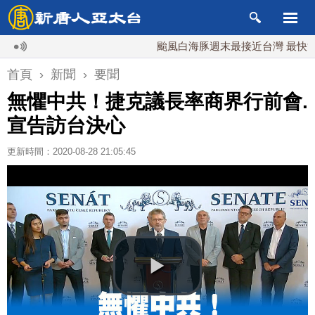
颱風白海豚週末最接近台灣 最快9日可能
首頁
›
新聞
›
要聞
無懼中共！捷克議長率商界行前會.
宣告訪台決心
更新時間：2020-08-28 21:05:45