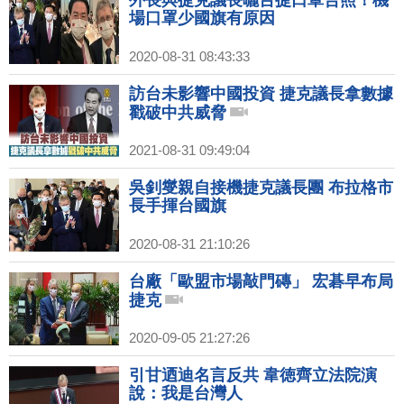
外長與捷克議長曬台捷口罩合照！機
場口罩少國旗有原因
2020-08-31 08:43:33
訪台未影響中國投資 捷克議長拿數據
戳破中共威脅
2021-08-31 09:49:04
吳釗燮親自接機捷克議長團 布拉格市
長手揮台國旗
2020-08-31 21:10:26
台廠「歐盟市場敲門磚」 宏碁早布局
捷克
2020-09-05 21:27:26
引甘迺迪名言反共 韋徳齊立法院演
說：我是台灣人