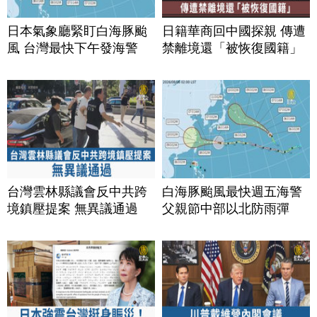
日本氣象廳緊盯白海豚颱
日籍華商回中國探親 傳遭
風 台灣最快下午發海警
禁離境還「被恢復國籍」
台灣雲林縣議會反中共跨
白海豚颱風最快週五海警
境鎮壓提案 無異議通過
父親節中部以北防雨彈