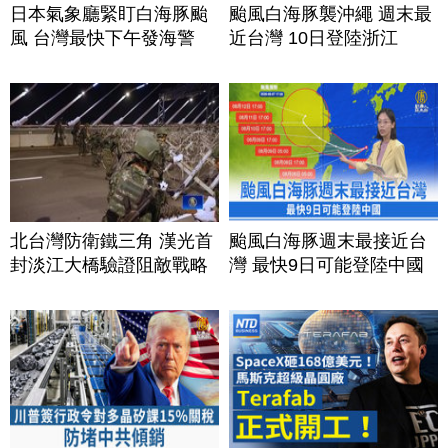
日本氣象廳緊盯白海豚颱
颱風白海豚襲沖繩 週末最
風 台灣最快下午發海警
近台灣 10日登陸浙江
北台灣防衛鐵三角 漢光首
颱風白海豚週末最接近台
封淡江大橋驗證阻敵戰略
灣 最快9日可能登陸中國