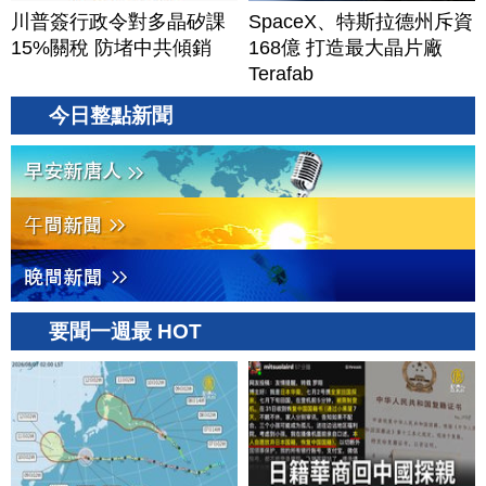
川普簽行政令對多晶矽課
SpaceX、特斯拉德州斥資
15%關稅 防堵中共傾銷
168億 打造最大晶片廠
Terafab
今日整點新聞
要聞一週最 HOT