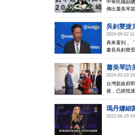
中華民國副總
傳出蕭美琴
件引起美國
中共跨國鎮
吳釗燮捷
2024-09-02 11
再來看到，
書長吳釗燮
中的角色」
整合性嚇阻
蕭美琴訪
和經濟安全
2024-03-19 19
台灣新政府即
後，已經抵
片，貼文一
瑪丹娜細
2023-06-29 19
宇掃描