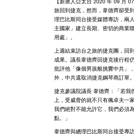
【新唐人亞太台 2020 年 09 
旅回到捷克，然而，韋德齊卻受到
理巴比斯同台接受媒體專訪，兩
主國家」建立長期、密切的商業
用處」。
上週結束訪台之旅的捷克團，回
成果。議長韋德齊回捷克後行程
批評他「像個男孩般挑釁中共」
外，中共還取消捷克鋼琴商訂單
捷克參議院議長 韋德齊：「若我
上，受威脅的就不只有佩卓夫一
我們絕對不能允許它，我們必須
點。」
韋德齊與總理巴比斯同台接受專