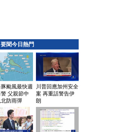
要聞今日熱門
海豚颱風最快週
川普回應加州安全
警 父親節中
案 再重話警告伊
以北防雨彈
朗