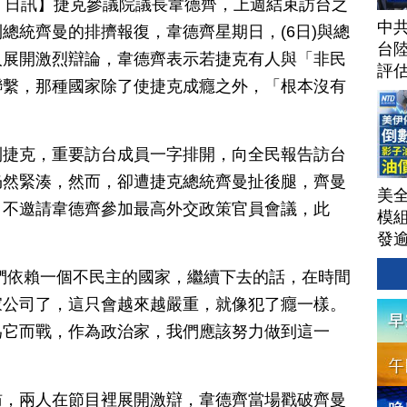
月 07 日訊】捷克參議院議長韋德齊，上週結束訪台之
中
總統齊曼的排擠報復，韋德齊星期日，(6日)與總
台
人展開激烈辯論，韋德齊表示若捷克有人與「非民
評
聯繫，那種國家除了使捷克成癮之外，「根本沒有
到捷克，重要訪台成員一字排開，向全民報告訪台
仍然緊湊，然而，卻遭捷克總統齊曼扯後腿，齊曼
美
，不邀請韋德齊參加最高外交政策官員會議，此
模
。
發
AI
們依賴一個不民主的國家，繼續下去的話，在時間
洗
單
家公司了，這只會越來越嚴重，就像犯了癮一樣。
｜
為它而戰，作為政治家，我們應該努力做到這一
│20
訪，兩人在節目裡展開激辯，韋德齊當場戳破齊曼