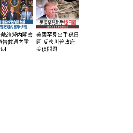
普戴維營內閣會
美國罕見出手穩日
預告數週內重
圓 反映川普政府
伊朗
美債問題