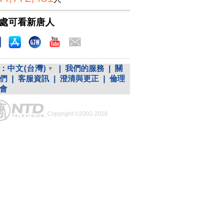
處可看新唐人
：
中文(台灣)
|
我們的服務
|
關
們
|
客服資訊
|
澄清與更正
|
倫理
會
Copyright ©2002-2026