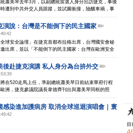
統蕭美琴去年3月，以副總統當選人身分出訪捷克，事後
當時遭到中共外交人員跟蹤，並試圖衝撞，險釀車禍，事
兩黨議員強烈譴責：這是中共的犯罪行徑，是脅迫；凸顯
壓日益擴大的威脅！
克演說：台灣是不能倒下的民主國家
:40:42
「全球安全論壇」在捷克首都布拉格出席，台灣國安會秘
受邀出席，並以「不能倒下的民主國家：台灣在歐洲安全
為題發表演說。吳釗燮表示，面對中共的威脅，歐洲建立
力量，至為關鍵，期盼歐洲國家加強與台灣在供應鏈韌性
美後赴捷克演講 私人身分為台拚外交
方面的合作。
:53:39
將在520走馬上任，準副總統蕭美琴日前結束華府行程
達歐洲，捷克參議院議長韋德齊刊出與蕭美琴同框的照
出，引起國內外媒體關注。
菌感染進加護病房 取消全球巡迴演唱會｜寰
:49:42
目
4