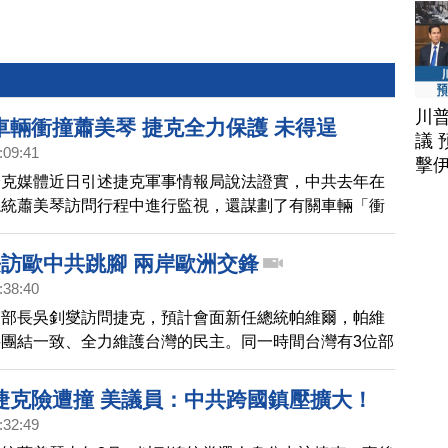
川
車輛衝撞蕭美琴 捷克全力保護 未得逞
議 
:09:41
擊
捷克媒體近日引述捷克軍事情報局說法證實，中共去年在
總統蕭美琴訪問行程中進行監視，還謀劃了有關車輛「衝
所幸後來被捷克政府成功化解。
長訪歐中共跳腳 兩岸歐洲交鋒
:38:40
交部長吳釗燮訪問捷克，預計會面新任總統帕維爾，帕維
團結一致、全力維護台灣的民主。同一時間台灣有3位部
歐洲訪問，包括經濟部長、數位部長。外媒分析，這是在
強首次訪歐前，兩岸在歐洲的較勁。
捷克險遭撞 美議員：中共跨國鎮壓擴大！
:32:49