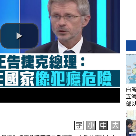
白
五海
部