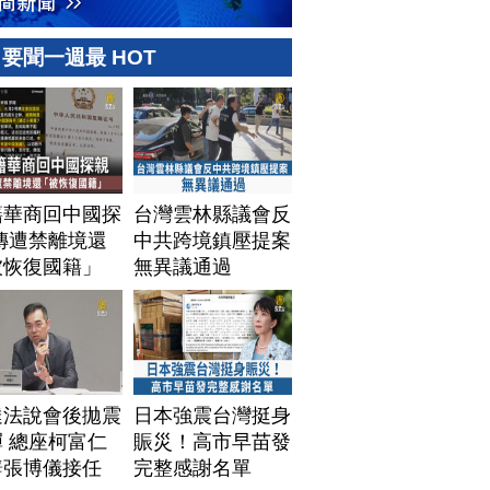
要聞一週最 HOT
籍華商回中國探
台灣雲林縣議會反
傳遭禁離境還
中共跨境鎮壓提案
被恢復國籍」
無異議通過
達法說會後拋震
日本強震台灣挺身
 總座柯富仁
賑災！高市早苗發
辭張博儀接任
完整感謝名單