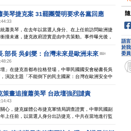
隨
蕭美琴捷克案 31罷團聲明要求各黨回應
:44:33
總統蕭美琴，在去年以當選人身分、在上任前訪問歐洲捷
逢衝撞未遂，捷克政府證實是由中共策動。事件曝光後，
語言
責，國際媒體頭版報導。不過，台灣有在野黨國會議員，
於我
爭議表態，引發31個民間罷免團體聯合聲明，要求各政
長.部長 吳釗燮：台灣未來是歐洲未來
委員
:48:26
論壇」在捷克首都布拉格登場，中華民國國安會秘書長吳
席，演說主題「不能倒下的民主國家：台灣在歐洲安全中
吳釗燮表示，面對中共的威脅，歐洲建立整合性嚇阻力
鍵，期盼歐洲國家加強與台灣在供應鏈韌性和經濟安全方
克策畫追撞蕭美琴 台政壇強烈譴責
:14:43
來關心，捷克媒體公布捷克軍情局調查證實，中華民國副
去年上任前，以當選人身分出訪捷克，中共在當地進行監
撞座車，所幸被捷克政府掌握，不讓中共行動得逞。對
國政府大陸委員會強烈譴責中共惡劣行徑，要求立即出面