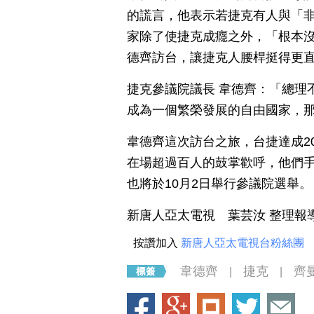
的謊言，他表示若捷克有人與「
家除了使捷克成癮之外，「根本
德齊訪台，讓捷克人腰桿挺得更
捷克參議院議長 韋德齊：「總理
成為一個繁榮發展的自由國家，
韋德齊這次訪台之旅，台捷達成2
在場超過百人的鼓掌歡呼，他們
也將於10月2日舉行參議院選舉。
新唐人亞太電視 葉芸汝 整理報
按讚加入
新唐人亞太電視台粉絲團
韋德齊
捷克
齊
|
|