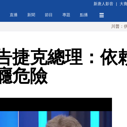
新唐人影音
|
大
直播
新聞
節目
專題
點播
川普：伊朗擁核夢
告捷克總理：依
癮危險