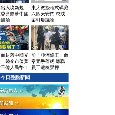
共出入境新規
東大教授程式碼藏
陸委會籲赴中國
六四天安門 懲戒
估風險
案引爆議論
全面封殺中國光
前「亞洲鎢王」命
組！陸企市值蒸
案兇手落網 離職
逾千億人民幣！
員工遭檢聲押
資料中心供應鏈
今日整點新聞
牌？台灣喜迎轉
！成關鍵樞紐？
#財經新聞
260805 (三)