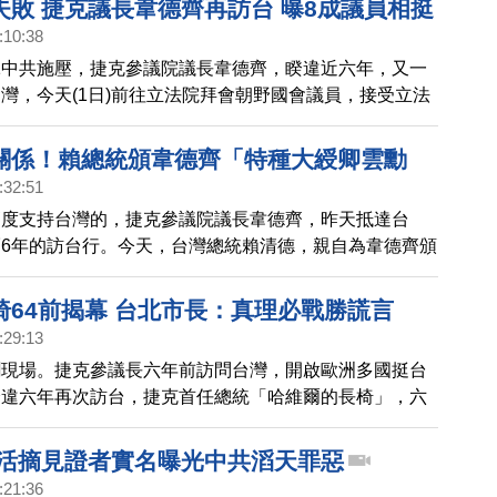
失敗 捷克議長韋德齊再訪台 曝8成議員相挺
道歉。當中共外交部被詢問此事，只是在回應中一味批評
:10:38
避談撞車事件。
絕中共施壓，捷克參議院議長韋德齊，睽違近六年，又一
灣，今天(1日)前往立法院拜會朝野國會議員，接受立法
款待。韋德齊表示台灣與捷克都是自由民主的國家，都有
合作，不受外部干預。
關係！賴總統頒韋德齊「特種大綬卿雲勳
:32:51
高度支持台灣的，捷克參議院議長韋德齊，昨天抵達台
6年的訪台行。今天，台灣總統賴清德，親自為韋德齊頒
大綬卿雲勳章」，表彰他捍衛民主的非凡勇氣。
椅64前揭幕 台北市長：真理必戰勝謊言
:29:13
聞現場。捷克參議長六年前訪問台灣，開啟歐洲多國挺台
睽違六年再次訪台，捷克首任總統「哈維爾的長椅」，六
北啟用。台灣中央與地方政府跨黨派高層一起揭幕。
 活摘見證者實名曝光中共滔天罪惡
:21:36