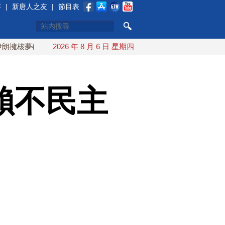
賽
|
新唐人之友
|
節目表
碎 海峽即將恢復通航
2026 年 8 月 6 日 星期四
烏克蘭貨機旁驚現炸彈無人機 德國機場
賴不民主