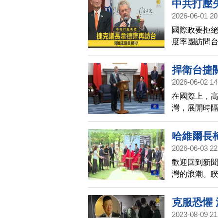
中共打壓
說明、公開
2026-06-01 20
蕭美琴，但
國際政要拒
度率團訪問台
院長韓國瑜
權決定與誰
捍衛台捷
2026-06-02 14
章」
在國際上，
灣，展開時隔
授，「特種
哈維爾長
2026-06-03 22
歡迎回到新
灣的浪潮。
四前夕在台
克服恐懼
2023-08-09 21