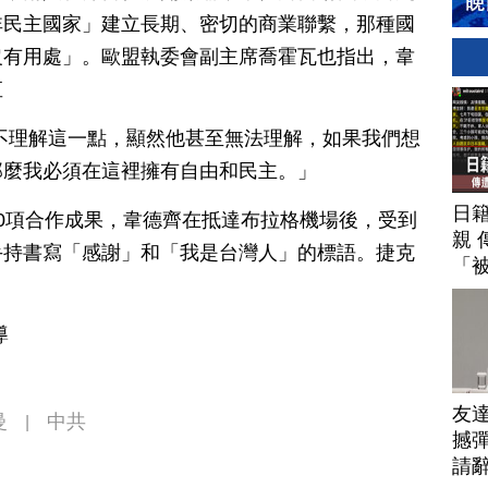
非民主國家」建立長期、密切的商業聯繫，那種國
沒有用處」。歐盟執委會副主席喬霍瓦也指出，韋
直
不理解這一點，顯然他甚至無法理解，如果我們想
那麼我必須在這裡擁有自由和民主。」
日
0項合作成果，韋德齊在抵達布拉格機場後，受到
親 
手持書寫「感謝」和「我是台灣人」的標語。捷克
「
導
友
曼
中共
|
撼彈
請