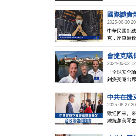
國際譴責
2025-06-30 20
中華民國副
克，座車遭
國際紛紛譴
在網路節目的
會捷克議
黨回應。
2024-09-02 12
「全球安全
釗燮受邀出
的角色」。
量，至為關
中共在捷
面等合作。
2025-06-27 20
歡迎回來。
總統蕭美琴
視，謀劃碰
此，中華民