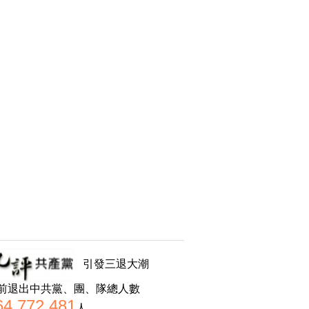
引發三退大潮
前退出中共黨、團、隊總人數
64,772,481
人