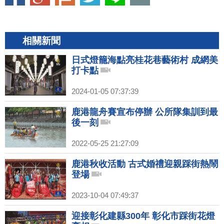
相關新聞
日式燈籠海點亮桂花巷藝術村 成網美
打卡點
2024-01-05 07:37:39
鹿港龍舟賽宣布停辦 公所隊集訓到最
後一刻
2022-05-25 21:27:09
鹿港秋收活動 古式婚禮迎親踩街熱鬧
登場
2023-10-04 07:49:37
迎接彰化建縣300年 彰化市踩街花燈