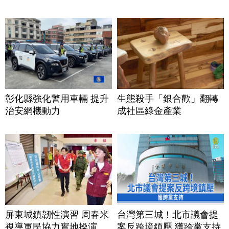
彰化縣強化警用車輛 提升
生態殺手「銀合歡」翻轉
治安網機動力
成社區綠金產業
屏東城鎮韌性演習 周春米
台灣第三城！北市議會提
視導軍民協力實地操演
案反跨境鎮壓 獲跨黨支持