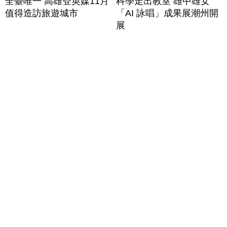
全臺唯一 高雄登英媒11月
科學走出教室 雄中雄女
值得造訪旅遊城市
「AI 詠唱」成果展潮州開
展