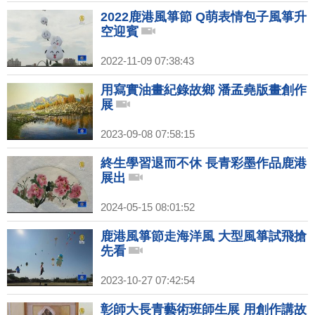
2022鹿港風箏節 Q萌表情包子風箏升
空迎賓
2022-11-09 07:38:43
用寫實油畫紀錄故鄉 潘孟堯版畫創作
展
2023-09-08 07:58:15
終生學習退而不休 長青彩墨作品鹿港
展出
2024-05-15 08:01:52
鹿港風箏節走海洋風 大型風箏試飛搶
先看
2023-10-27 07:42:54
彰師大長青藝術班師生展 用創作講故