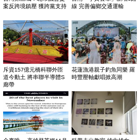
案反跨境鎮壓 獲跨黨支持
線 完善偏鄉交通運輸
斥資157億元橋科聯外匝
花蓮漁港親子釣魚同樂 羅
道今動土 將串聯半導體S
時豐壓軸獻唱掀高潮
廊帶