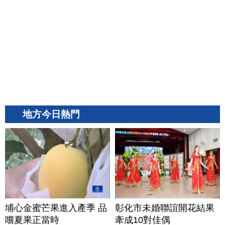
地方今日熱門
埔心金蜜芒果進入產季 品
彰化市未婚聯誼開花結果
嚐夏果正當時
牽成10對佳偶