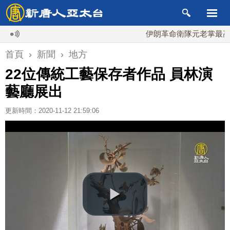
伊朗革命衛隊元老掌最高國安會
首頁
›
新聞
›
地方
22位傳統工藝保存者作品 員林演
藝廳展出
更新時間：2020-11-12 21:59:06