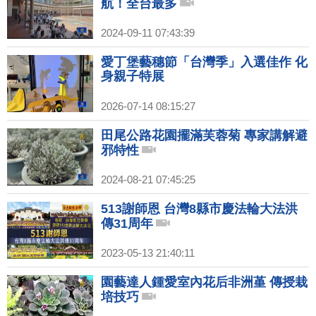
航！全台最多
2024-09-11 07:43:39
愛丁堡藝穗節「台灣季」入選佳作 化
身親子特展
2026-07-14 08:15:27
田尾公路花園擺滿芙蓉菊 專家講解避
邪特性
2024-08-21 07:45:25
513謝師恩 台灣8縣市慶法輪大法洪
傳31周年
2023-05-13 21:40:11
園藝達人鍾愛室內花后非洲堇 傳授栽
培技巧