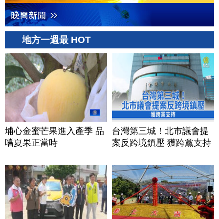
地方一週最 HOT
埔心金蜜芒果進入產季 品
台灣第三城！北市議會提
嚐夏果正當時
案反跨境鎮壓 獲跨黨支持