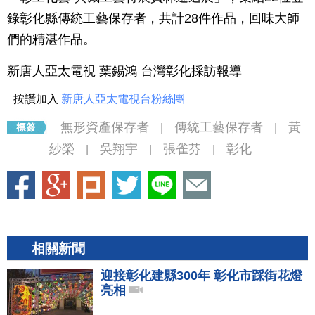
錄彰化縣傳統工藝保存者，共計28件作品，回味大師
們的精湛作品。
新唐人亞太電視 葉錫鴻 台灣彰化採訪報導
按讚加入
新唐人亞太電視台粉絲團
無形資產保存者
傳統工藝保存者
黃
|
|
紗榮
吳翔宇
張雀芬
彰化
|
|
|
相關新聞
迎接彰化建縣300年 彰化市踩街花燈
亮相