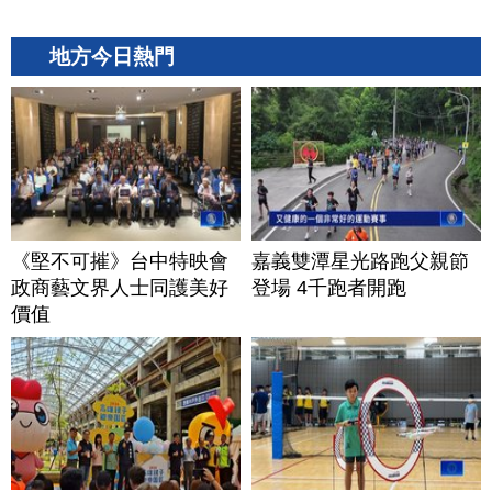
地方今日熱門
《堅不可摧》台中特映會
嘉義雙潭星光路跑父親節
政商藝文界人士同護美好
登場 4千跑者開跑
價值