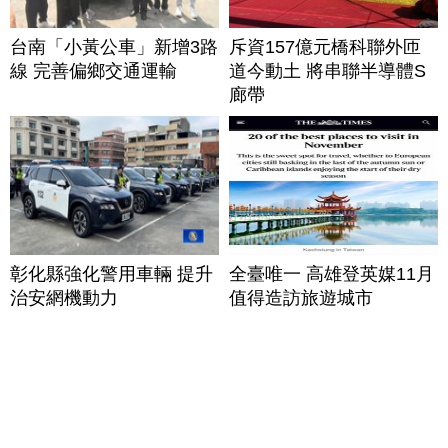
台南「小黃公車」新增3路
斥資157億元橋科聯外匝
線 完善偏鄉交通運輸
道今動土 將串聯半導體S
廊帶
彰化縣強化警用車輛 提升
全臺唯一 高雄登英媒11月
治安網機動力
值得造訪旅遊城市