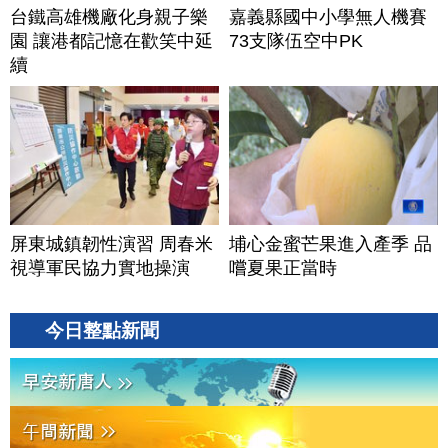
台鐵高雄機廠化身親子樂
嘉義縣國中小學無人機賽
園 讓港都記憶在歡笑中延
73支隊伍空中PK
續
屏東城鎮韌性演習 周春米
埔心金蜜芒果進入產季 品
視導軍民協力實地操演
嚐夏果正當時
今日整點新聞