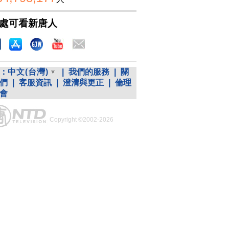
處可看新唐人
：
中文(台灣)
|
我們的服務
|
關
們
|
客服資訊
|
澄清與更正
|
倫理
會
Copyright ©2002-2026