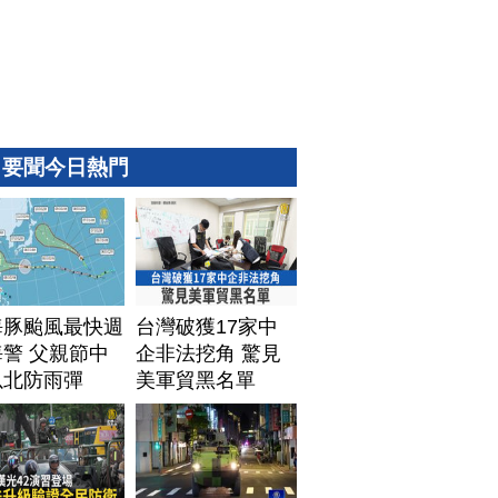
要聞今日熱門
海豚颱風最快週
台灣破獲17家中
警 父親節中
企非法挖角 驚見
以北防雨彈
美軍貿黑名單