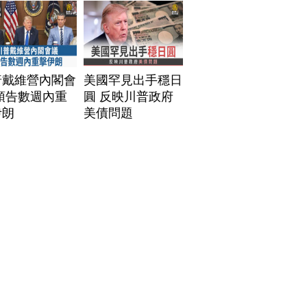
普戴維營內閣會
美國罕見出手穩日
預告數週內重
圓 反映川普政府
伊朗
美債問題