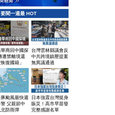
要聞一週最 HOT
籍華商回中國探
台灣雲林縣議會反
傳遭禁離境還
中共跨境鎮壓提案
被恢復國籍」
無異議通過
海豚颱風最快週
日本強震台灣挺身
警 父親節中
賑災！高市早苗發
以北防雨彈
完整感謝名單