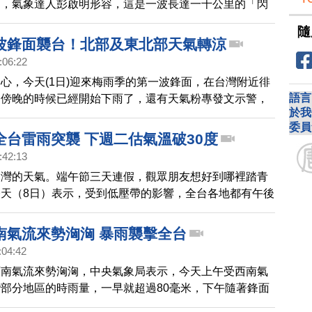
到，氣象達人彭啟明形容，這是一波長達一千公里的「閃
週三、週四，台灣將迎來雨勢，提醒觀眾朋友出門備好雨
隨
波鋒面襲台！北部及東北部天氣轉涼
:06:22
心，今天(1日)迎來梅雨季的第一波鋒面，在台灣附近徘
語言
近傍晚的時候已經開始下雨了，還有天氣粉專發文示警，
於我
港、廣東的強烈雷雨帶，歷經「長途跋涉」，已抵達台灣
委員
強度雖減弱，仍偵測到非常密集的閃電打雷，提醒台南、
全台雷雨突襲 下週二估氣溫破30度
縣市的觀眾，慎防雷陣雨等劇烈天氣。
:42:13
台灣的天氣。端午節三天連假，觀眾朋友想好到哪裡踏青
天（8日）表示，受到低壓帶的影響，全台各地都有午後
的機率，這三天的天氣較不穩定，提醒民眾出遊時，記得
南氣流來勢洶洶 暴雨襲擊全台
:04:42
西南氣流來勢洶洶，中央氣象局表示，今天上午受西南氣
部分地區的時雨量，一早就超過80毫米，下午隨著鋒面
灣，中南部山區和南台灣可能是較大雨勢集中區域，尤其