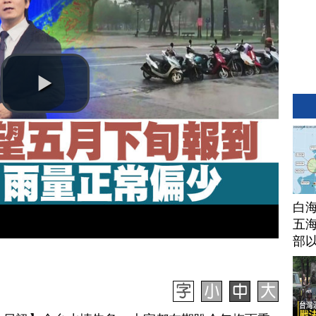
白
五海
部