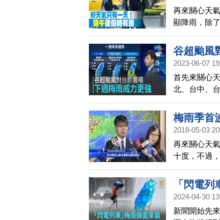
再來關心天氣
顯降雨，除
接下來因為
後期，全台
谷超颱風
2023-06-07 19
首先來關心
北、台中、台
到下週。另
會直接影響
梅雨季首
2018-05-03 20
再來關心天
十度，不過
東部、北部
剩6.4%；
「閃電列
個月，民生
2024-04-30 13
新聞開始先