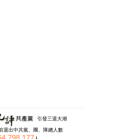
引發三退大潮
前退出中共黨、團、隊總人數
64,798,177
人