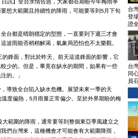
月 30 日訊】全台水情告急，大家都在期盼今年梅雨季
台灣
要想大範圍且持續性的降雨，可能要等到5月下旬
登場
證
，全台都是晴朗穩定的型態，一直要到下週三才會
，這波雨能否稍稍解渴，氣象局恐怕也不太樂觀。
三的鋒面，對比於昨天、前天這道鋒面的影響，它
台灣
比較少的。但是，畢竟在缺水的期間，如果有一些
同心
挹注的。」
員
少，導致全台陷入缺水危機。展望未來一季的天
的溫度偏熱，5月雨量正常偏少。至於外界期盼的梅
較大範圍的降雨，通常要等到整個東亞季風建立之
到我們台灣來，這種機會才可能會有大範圍降雨，