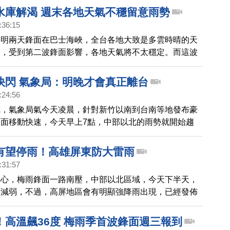
區、苗栗、台中、彰化、高雄一帶，要特別注意。
水庫解渴 週末各地天氣不穩留意雨勢
:36:15
今明兩天鋒面在巴士海峽，全台各地大致是多雲時晴的天
末，受到第二波鋒面影響，各地天氣將不太穩定。而這波
沛雨量，水庫都有不少進帳。
快閃 氣象局：明晚才會真正離台
:24:56
氣，氣象局氣今天凌晨，針對新竹以南到台南等地發布豪
面移動快速，今天早上7點，中部以北的雨勢就開始趨
報改為大雨，範圍縮小到台南、高雄、屏東等地，氣象局
鋒面走得比預期快，但要等到明晚才會真正離開台灣地
有望停雨！高雄屏東防大雷雨
間仍有降雨機會，尤其是南台灣與各地山區，請民眾多加
:31:57
關心，梅雨鋒面一路南壓，中部以北區域，今天下半天，
雨減弱，不過，高屏地區會有明顯強降雨出現，已經發佈
雨勢在今天晚上之後才會逐漸趨緩；週末，南部以外的地
到陽光露臉。
！高溫飆36度 梅雨季首波鋒面週三報到