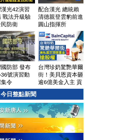
漢光42演習
配合漢光 總統賴
 戰法升級驗
清德親登雲豹前進
全民防衛
圓山指揮所
國防部 發布
台灣珍奶驚艷華爾
36號演習動
街！美貝恩資本砸
召集令
逾6億美金入主 貢
茶拓國際版圖加速
今日整點新聞
攻美？｜#財經新
聞｜
20260806(四)