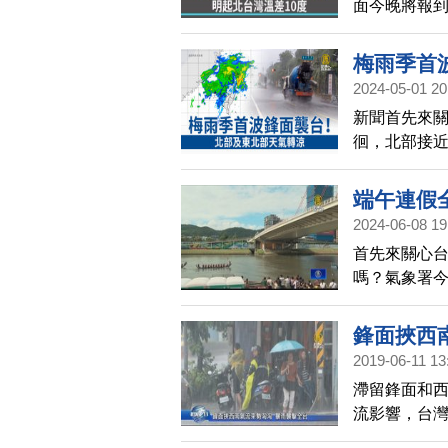
面今晚將報
電列車」，
具。
梅雨季首
2024-05-01 20
新聞首先來關
徊，北部接
原本影響香
南部外海，
端午連假
高雄、屏東3
2024-06-08 19
首先來關心
嗎？氣象署今
雷陣雨發生
攜帶雨具。
鋒面挾西
2019-06-11 13
滯留鋒面和
流影響，台灣
移動到中台