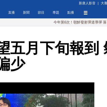
新唐人影音
|
大
直播
新聞
節目
專題
點播
今年第6次！朝鮮發射彈道導彈 落日本EEZ
望五月下旬報到 
偏少