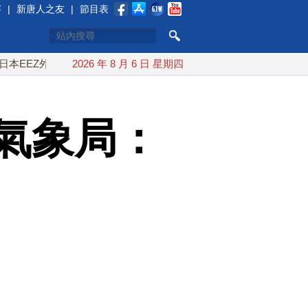
賽
|
新唐人之友
|
節目表
外
紅海戰火續升溫 也門胡塞武裝稱又襲擊沙特油輪
2026 年 8 月 6 日 星期四
台灣
氣象局：