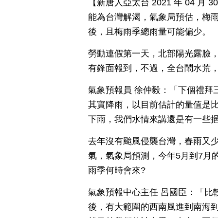
【新唐人亞太台 2021 年 04 
能為台灣解渴，氣象局預估，梅雨
後，且梅雨季總雨量可能偏少。
勞動連假第一天，北部陽光露臉
有鋒面報到，不過，全台鬧水荒
氣象預報員 徐仲毅：「下個禮拜
其實降雨，以目前估計的量值是
下雨，我們水情來講還是有一些
去年沒有颱風侵襲台灣，春雨又
氣，氣象局預測，今年5月到7月
雨季何時會來?
氣象預報中心主任 呂國臣：「比
後，有大範圍的西南風進到南海