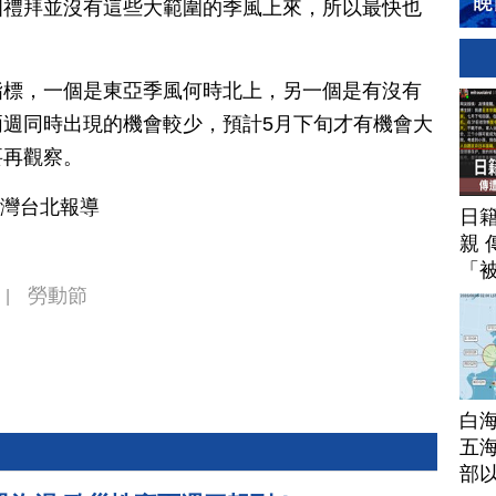
個禮拜並沒有這些大範圍的季風上來，所以最快也
指標，一個是東亞季風何時北上，另一個是有沒有
週同時出現的機會較少，預計5月下旬才有機會大
要再觀察。
台灣台北報導
日
親 
「
勞動節
|
白
五海
部