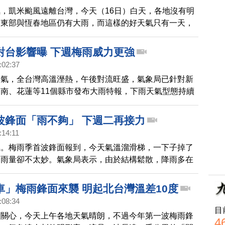
，凱米颱風遠離台灣，今天（16日）白天，各地沒有明
了東部與恆春地區仍有大雨，而這樣的好天氣只有一天，
鋒面北移，今天晚上開始，伴隨西南氣流增強，端午連假
各地都將出現降雨的情形。
對台影響曝 下週梅雨威力更強
:02:37
天氣，全台灣高溫溼熱，午後對流旺盛，氣象局已針對新
南、花蓮等11個縣市發布大雨特報，下雨天氣型態持續
外，今年第三號颱風谷超，預計未來往沖繩方向移動，不
台灣。
波鋒面「雨不夠」 下週二再接力
:14:11
氣。梅雨季首波鋒面報到，今天氣溫溜滑梯，一下子掉了
，雨量卻不太妙。氣象局表示，由於結構鬆散，降雨多在
，沒有下在集水區。但目前最缺水是南部，像曾文水庫只
即將迎接花火節大量旅客的澎湖，三大水庫用水最多再撐一
車」梅雨鋒面來襲 明起北台灣溫差10度
用水拉警報，也擔心衝擊觀光。
:08:34
目
來關心，今天上午各地天氣晴朗，不過今年第一波梅雨鋒
4