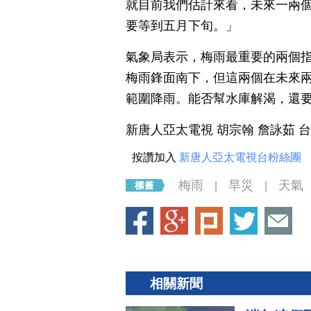
就目前我們估計來看，未來一兩
要等到五月下旬。」
氣象局表示，梅雨最重要的兩個
梅雨鋒面南下，但這兩個在未來兩
範圍降雨。能否幫水庫解渴，還
新唐人亞太電視 胡宗翰 詹詠茹 
按讚加入
新唐人亞太電視台粉絲團
梅雨
旱災
天氣
|
|
相關新聞