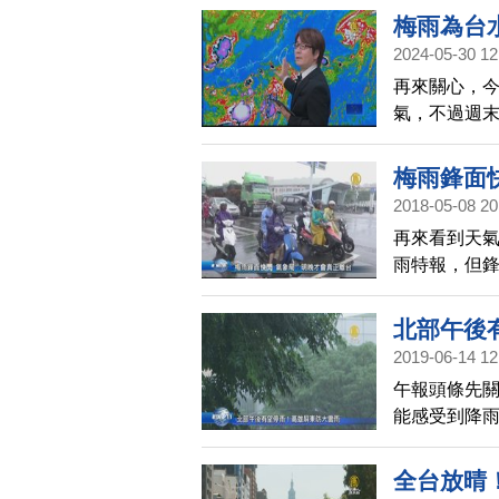
是中南部山
梅雨為台
2024-05-30 12
再來關心，
氣，不過週
降雨帶來豐
梅雨鋒面
2018-05-08 20
再來看到天
雨特報，但鋒
緩，豪雨特
提醒，雖然
北部午後
區，這段時
2019-06-14 12
留意。
午報頭條先
能感受到降
豪雨特報，
區，可望看
全台放晴