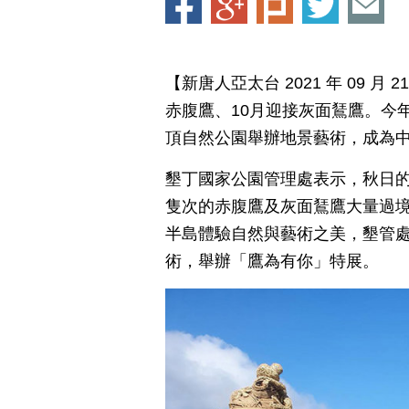
【新唐人亞太台 2021 年 09 
赤腹鷹、10月迎接灰面鵟鷹。今
頂自然公園舉辦地景藝術，成為
墾丁國家公園管理處表示，秋日的
隻次的赤腹鷹及灰面鵟鷹大量過
半島體驗自然與藝術之美，墾管
術，舉辦「鷹為有你」特展。