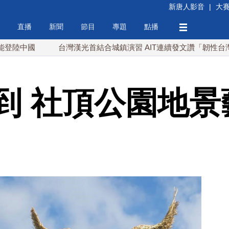
新唐人影音
|
大
直播
新聞
節目
專題
點播
台灣漢光首結合城鎮演習 AIT連續發文讚「韌性台灣」
到 社頂公園地景