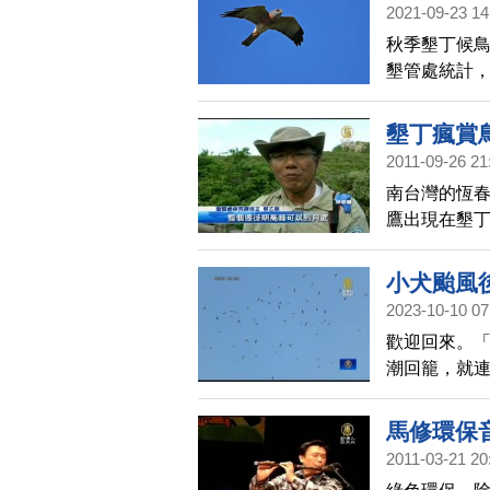
2021-09-23 14
秋季墾丁候
墾管處統計，
萬隻以上，
墾丁瘋賞
2011-09-26 21
南台灣的恆春
鷹出現在墾丁
小犬颱風
2023-10-10 07
歡迎回來。
潮回籠，就
賞赤腹鷹和
冬的鳥類，
馬修環保
2011-03-21 20