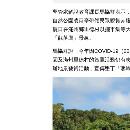
墾管處解說教育課長馬協群表示，
自然公園凌宵亭帶領民眾觀賞赤腹
慶日在滿州鄉里德村以擺市集等
「觀落鷹」景象。
馬協群說，今年因COVID-19（
園及滿州里德村的賞鷹活動仍有
辦地景藝術活動，宣傳墾丁「瑯