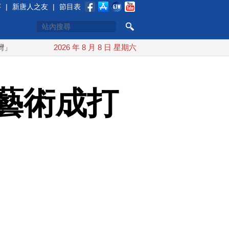
賽
|
新唐人之友
|
節目表
搞分化？美情報：普京最快今秋 試探攻擊北約盟國
2026 年 8 月 8 日 星期六
川普簽行政
藝術成打