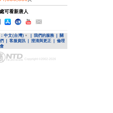
處可看新唐人
：
中文(台灣)
|
我們的服務
|
關
們
|
客服資訊
|
澄清與更正
|
倫理
會
Copyright ©2002-2026