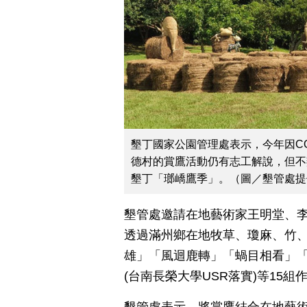
墾丁國家公園管理處表示，今年因CO
德村的賞鷹活動仍有志工解說，但不
墾丁「瑯嶠鷹季」。（圖／墾管處提
墾管處邀請在地藝術家王明堂、
透過滿州鄉在地牧草、瓊麻、竹、
雄」「風迴鹿轉」「蝸目相看」「
(台南長榮大學USR落實)等15
墾管處表示，將賞鷹結合在地藝