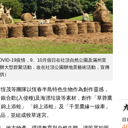
VID-19疫情，9、10月假日在社頂自然公園及滿州里
辦大型群聚活動，改在社頂公園辦地景藝術活動，宣傳
供）
李恆茂等團隊以恆春半島特色生物作為創作靈感，
銀合歡(入侵種)及海漂垃圾等素材，創作「草莽鷹
錦上添蛙」 「錦上添蛙」及「千里鷹緣一線牽」
組作品，並組成牧草迷宮。
目
4
術、地方物產、環境教育與自然生態，讓民眾拍照