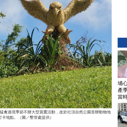
埔
產季
當
猛禽過境季節不辦大型賞鷹活動，改於社頂自然公園首辦動物地
打卡地點。（圖／墾管處提供）