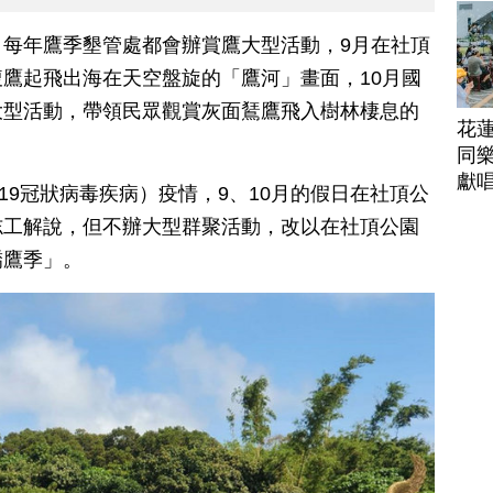
每年鷹季墾管處都會辦賞鷹大型活動，9月在社頂
鷹起飛出海在天空盤旋的「鷹河」畫面，10月國
大型活動，帶領民眾觀賞灰面鵟鷹飛入樹林棲息的
花
同樂
獻
2019冠狀病毒疾病）疫情，9、10月的假日在社頂公
志工解說，但不辦大型群聚活動，改以在社頂公園
嶠鷹季」。