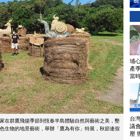
埔
產季
當
台
家在群鷹飛揚季節到恆春半島體驗自然與藝術之美，墾
議
色生物的地景藝術，舉辦「鷹為有你」特展，秋節連假
壓 