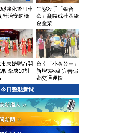
化縣強化警用車
生態殺手「銀合
提升治安網機
歡」翻轉成社區綠
力
金產業
化市未婚聯誼開
台南「小黃公車」
果 牽成10對
新增3路線 完善偏
偶
鄉交通運輸
今日整點新聞