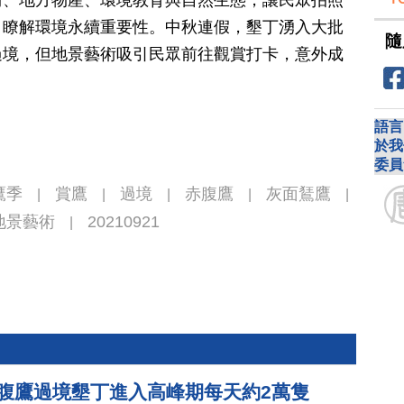
，瞭解環境永續重要性。中秋連假，墾丁湧入大批
隨
過境，但地景藝術吸引民眾前往觀賞打卡，意外成
語言
於我
委員
鷹季
賞鷹
過境
赤腹鷹
灰面鵟鷹
|
|
|
|
|
地景藝術
20210921
|
赤腹鷹過境墾丁進入高峰期每天約2萬隻