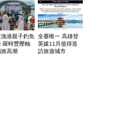
帶
蓮漁港親子釣魚
全臺唯一 高雄登
 羅時豐壓軸
英媒11月值得造
唱掀高潮
訪旅遊城市