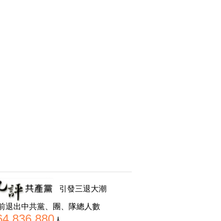
引發三退大潮
前退出中共黨、團、隊總人數
64,836,880
人