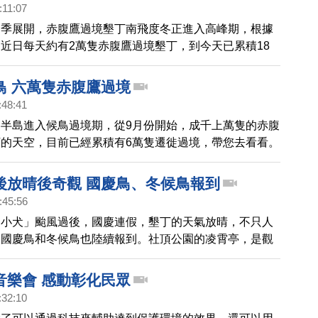
:11:07
鳥季展開，赤腹鷹過境墾丁南飛度冬正進入高峰期，根據
近日每天約有2萬隻赤腹鷹過境墾丁，到今天已累積18
超越往年秋天的平均值。
鳥 六萬隻赤腹鷹過境
:48:41
半島進入候鳥過境期，從9月份開始，成千上萬隻的赤腹
的天空，目前已經累積有6萬隻遷徙過境，帶您去看看。
後放晴後奇觀 國慶鳥、冬候鳥報到
:45:56
「小犬」颱風過後，國慶連假，墾丁的天氣放晴，不只人
連國慶鳥和冬候鳥也陸續報到。社頂公園的凌霄亭，是觀
黑面鵟鷹的最佳地點，而龍鑾潭水域則已經聚集了不少過
吸引不少民眾在國慶連假到墾丁賞鳥。
音樂會 感動彰化民眾
:32:10