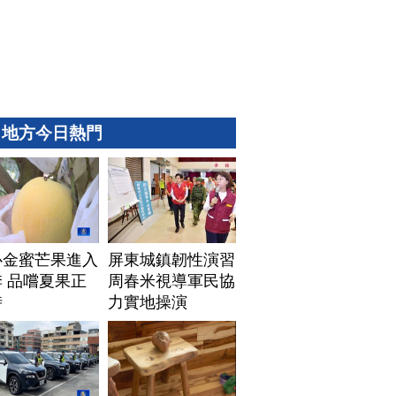
地方今日熱門
心金蜜芒果進入
屏東城鎮韌性演習
 品嚐夏果正
周春米視導軍民協
時
力實地操演