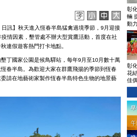
彰
輛 
動
月 21 日訊】秋天進入恆春半島猛禽過境季節，9月迎接
年疫情因素，墾管處不辦大型賞鷹活動，首度在社
中秋連假遊客熱門打卡地點。
墾丁國家公園是候鳥驛站，每年9月至10月數十萬
彰
境恆春半島。為歡迎大家在群鷹飛揚的季節到恆春
花結
處委請在地藝術家製作恆春半島特色生物的地景藝
佳