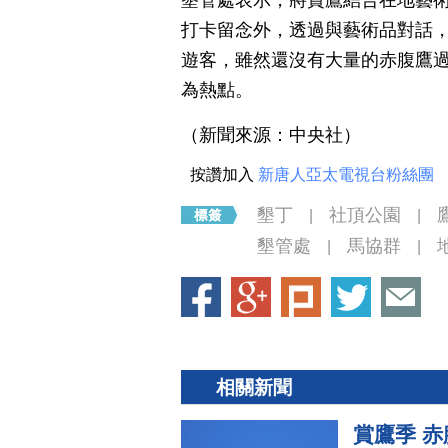
打卡留念外，透過與藝術品對話
遊客，雖然還沒有大量的赤腹鷹
為熱點。
（新聞來源：中央社）
按讚加入
新唐人亞太電視台粉絲團
墾丁
社頂公園
|
|
墾管處
馬協群
|
|
相關新聞
賞鷹季 