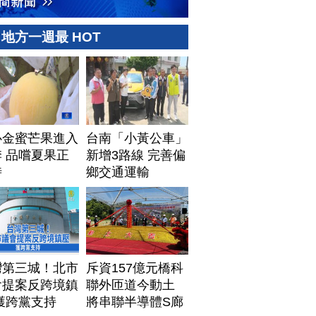
地方一週最 HOT
心金蜜芒果進入
台南「小黃公車」
 品嚐夏果正
新增3路線 完善偏
時
鄉交通運輸
灣第三城！北市
斥資157億元橋科
會提案反跨境鎮
聯外匝道今動土
獲跨黨支持
將串聯半導體S廊