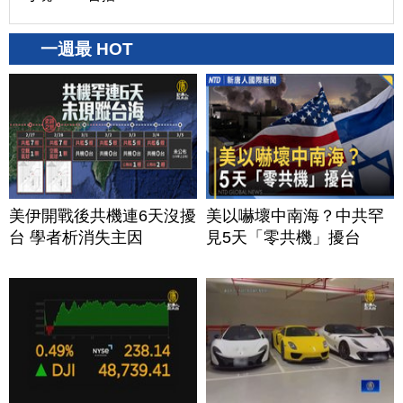
一週最 HOT
美伊開戰後共機連6天沒擾
美以嚇壞中南海？中共罕
台 學者析消失主因
見5天「零共機」擾台