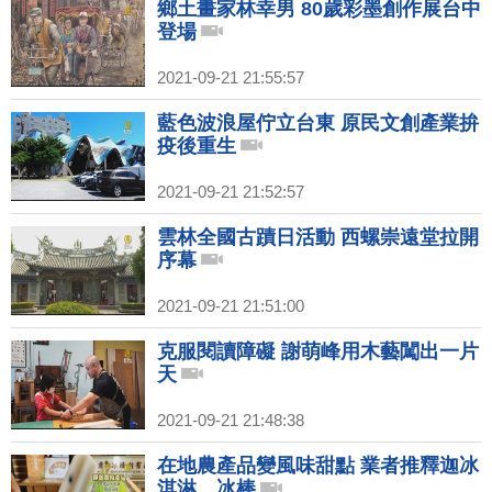
鄉土畫家林幸男 80歲彩墨創作展台中
登場
2021-09-21 21:55:57
藍色波浪屋佇立台東 原民文創產業拚
疫後重生
2021-09-21 21:52:57
雲林全國古蹟日活動 西螺崇遠堂拉開
序幕
2021-09-21 21:51:00
克服閱讀障礙 謝萌峰用木藝闖出一片
天
2021-09-21 21:48:38
在地農產品變風味甜點 業者推釋迦冰
淇淋、冰棒