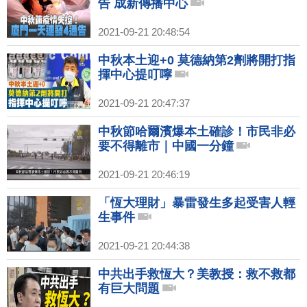
告 成新傳播中心
2021-09-21 20:48:54
中秋本土迎+0 莫德納第2劑將開打指
揮中心提叮嚀
2021-09-21 20:47:37
中秋節哈爾濱爆本土確診！市民非必
要不得離市｜中國一分鐘
2021-09-21 20:46:19
「恆大理財」暴雷發生多起受害人輕
生事件
2021-09-21 20:44:38
中共出手救恆大？美教授：救不救都
有巨大問題