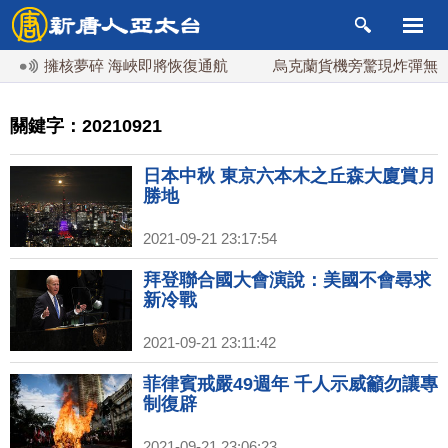
擁核夢碎 海峽即將恢復通航
烏克蘭貨機旁驚現炸彈無人機 德
關鍵字：20210921
日本中秋 東京六本木之丘森大廈賞月
勝地
2021-09-21 23:17:54
拜登聯合國大會演說：美國不會尋求
新冷戰
2021-09-21 23:11:42
菲律賓戒嚴49週年 千人示威籲勿讓專
制復辟
2021-09-21 23:06:23