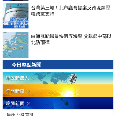
台灣第三城！北市議會提案反跨境鎮壓
獲跨黨支持
白海豚颱風最快週五海警 父親節中部以
北防雨彈
今日整點新聞
每晚 7:00 首播