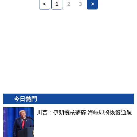
<
1
2
3
>
今日熱門
川普：伊朗擁核夢碎 海峽即將恢復通航