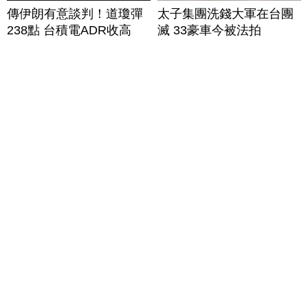
傳伊朗有意談判！道瓊彈
太子集團洗錢大軍在台團
238點 台積電ADR收高
滅 33豪車今被法拍