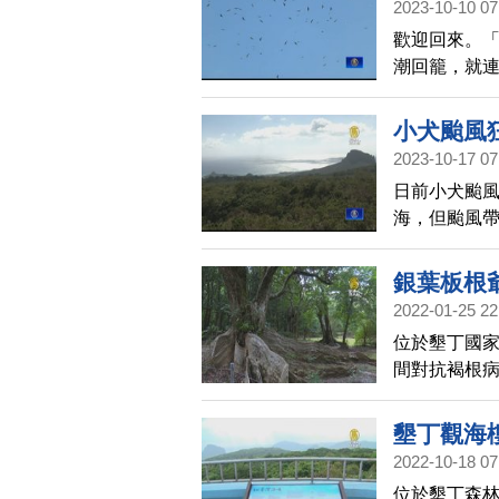
2023-10-10 07
歡迎回來。
潮回籠，就
賞赤腹鷹和
冬的鳥類，
小犬颱風
2023-10-17 07
日前小犬颱風
海，但颱風帶
丁國家森林遊
日後恢復營
銀葉板根
2022-01-25 22
位於墾丁國家
間對抗褐根
意盎然的樣
墾丁觀海
2022-10-18 07
位於墾丁森林