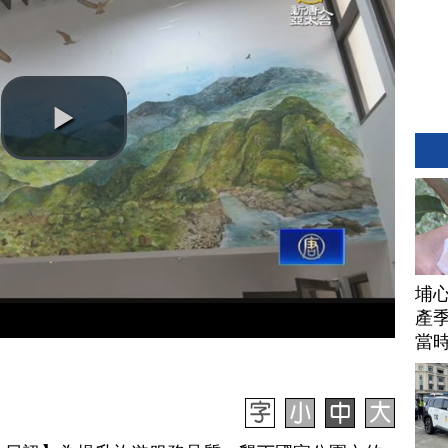
埔
產季
當