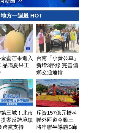
地方一週最 HOT
心金蜜芒果進入
台南「小黃公車」
 品嚐夏果正
新增3路線 完善偏
時
鄉交通運輸
灣第三城！北市
斥資157億元橋科
會提案反跨境鎮
聯外匝道今動土
獲跨黨支持
將串聯半導體S廊