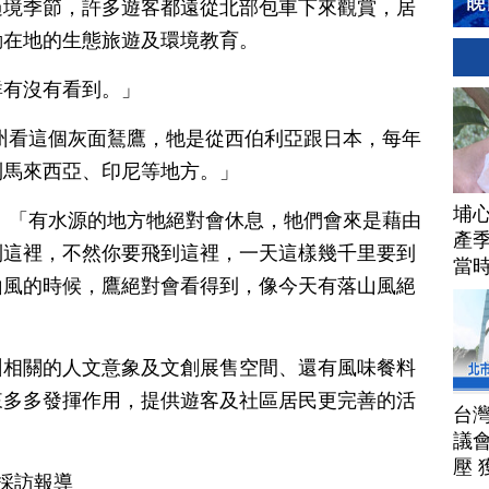
過境季節，許多遊客都遠從北部包車下來觀賞，居
動在地的生態旅遊及環境教育。
群有沒有看到。」
州看這個灰面鵟鷹，牠是從西伯利亞跟日本，每年
到馬來西亞、印尼等地方。」
埔
：「有水源的地方牠絕對會休息，牠們會來是藉由
產季
到這裡，不然你要飛到這裡，一天這樣幾千里要到
當
山風的時候，鷹絕對會看得到，像今天有落山風絕
州相關的人文意象及文創展售空間、還有風味餐料
來多多發揮作用，提供遊客及社區居民更完善的活
台
議
壓 
東採訪報導