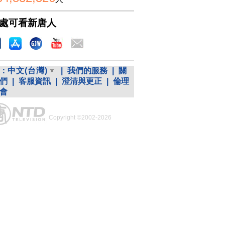
處可看新唐人
：
中文(台灣)
|
我們的服務
|
關
們
|
客服資訊
|
澄清與更正
|
倫理
會
Copyright ©2002-2026