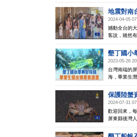
側被曙光映
在鵝鑾鼻上
地震對南
2024-04-05 07
撼動全台的
客說，雖然
退訂只有零
祭活動的人
墾丁國小
2023-05-26 20
台灣南端的
海，畢業生
成就一場別
保護陸蟹
2024-07-31 07
歡迎回來，每
屏東縣後灣
城灣繞路護
護蟹過馬路
墾丁船帆