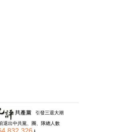
引發三退大潮
前退出中共黨、團、隊總人數
64,832,326
人