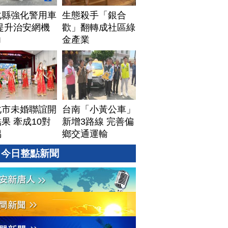
化縣強化警用車
生態殺手「銀合
提升治安網機
歡」翻轉成社區綠
力
金產業
化市未婚聯誼開
台南「小黃公車」
果 牽成10對
新增3路線 完善偏
偶
鄉交通運輸
今日整點新聞