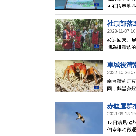
可在恆春地區
丁的美景，
社頂部落
2023-11-07 16
歡迎回來。
期為排灣族
原住民的身
興，舉辦部
車城後灣
2022-10-26 07
南台灣的屏
園，鵝鑾鼻
方的後灣就
許多驚奇可
赤腹鷹群
2023-09-13 19
13日清晨6
們今年稍微遲