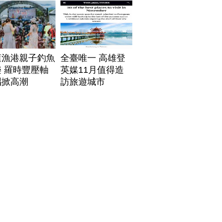
帶
蓮漁港親子釣魚
全臺唯一 高雄登
 羅時豐壓軸
英媒11月值得造
唱掀高潮
訪旅遊城市