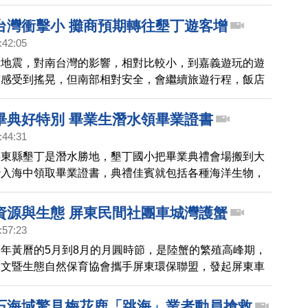
照成藍紫色的海面上揚起，緩緩往東南方移動，最後消失
方籠罩的水氣之中。
台灣衝擊小 攤商預期轉往墾丁遊客增
:42:05
大地震，對南台灣的影響，相對比較小，到嘉義遊玩的遊
有感受到搖晃，但南部相對安全，會繼續旅遊行程，飯店
星個案。在更南端的屏東墾丁，攤商準備好迎接台灣音樂
潮，並預期轉往墾丁的遊客可能會更多。
畢典好特別 畢業生潛水領畢業證書
:44:31
屏東縣墾丁是潛水勝地，墾丁國小把畢業典禮會場搬到大
潛入海中領取畢業證書，典禮佳賓就包括各種海洋生物，
開生面的海底潛水畢業典禮。
資源與生態 屏東民間社團車城灣護蟹
:57:23
年黃曆的5月到8月的月圓時節，是陸蟹的繁殖高峰期，
人文暨生態自然保育協會攜手屏東環保聯盟，發起屏東車
蟹活動，號召有志之士，共同在車城龜山橋至福安橋一帶
，讓母蟹能安全釋幼。
石海域驚見梅花鹿「跳海」業者動員搶救