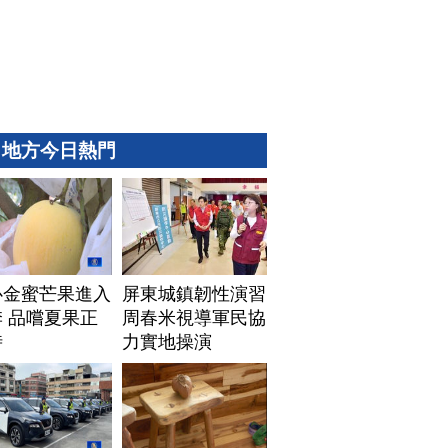
地方今日熱門
心金蜜芒果進入
屏東城鎮韌性演習
 品嚐夏果正
周春米視導軍民協
時
力實地操演