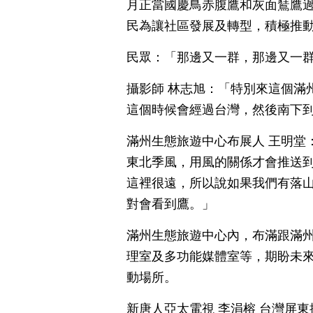
月正當國慶鳥赤腹鷹和灰面鵟鷹
民為讓社區發展及轉型，積極推
民眾：「那邊又一群，那邊又一
攝影師 林志旭：「特別來這個滿
這個時候會經過台灣，然後南下
滿州生態旅遊中心布展人 王明堂
東北季風，用風的關係才會推送
這裡很遠，所以說如果我們有落
對會看到鷹。」
滿州生態旅遊中心內，布滿跟滿
理室及多功能媒體室等，期盼未
動場所。
新唐人亞太電視 李涓榕 台灣屏