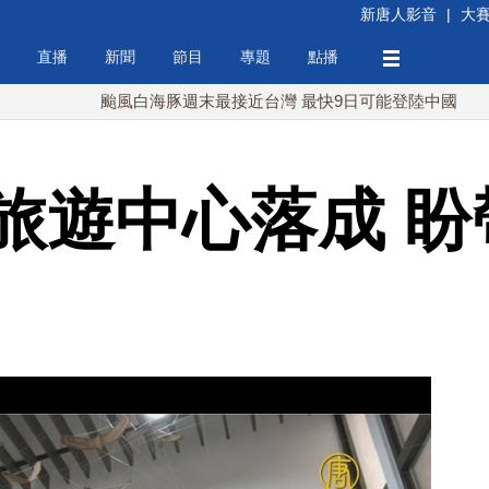
新唐人影音
|
大
直播
新聞
節目
專題
點播
颱風白海豚週末最接近台灣 最快9日可能登陸中國
台灣
旅遊中心落成 盼