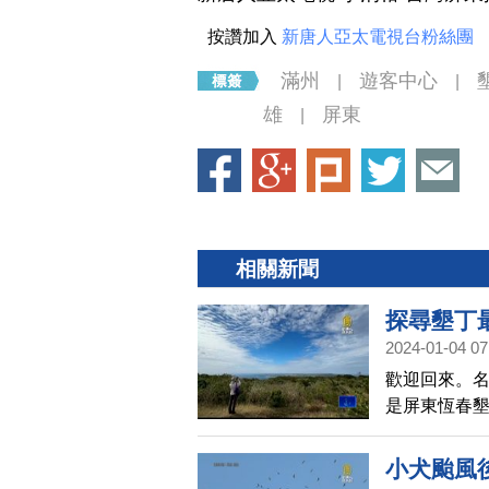
按讚加入
新唐人亞太電視台粉絲團
滿州
遊客中心
|
|
雄
屏東
|
相關新聞
探尋墾丁
2024-01-04 07
歡迎回來。名
是屏東恆春墾
際，開闢整
是當地人散
小犬颱風