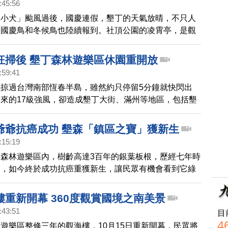
:45:56
「小犬」颱風過後，國慶連假，墾丁的天氣放晴，不只人
連國慶鳥和冬候鳥也陸續報到。社頂公園的凌霄亭，是觀
黑面鵟鷹的最佳地點，而龍鑾潭水域則已經聚集了不少過
吸引不少民眾在國慶連假到墾丁賞鳥。
狂掃後 墾丁森林遊樂區休園重開放
:59:41
掠過台灣南部恆春半島，雖然約只停留5分鐘就快閃出
來的17級強風，卻造成墾丁大街、滿州等地區，包括墾
樂區多處倒木及設備損壞，經過一週休園後，終於在13
運。
爺爺抗癌成功 墾森「鎮區之寶」獲新生
:15:19
森林遊樂區內，樹齡高達3百年的銀葉板根，歷經七年時
病，如今終於成功抗癌重獲新生，讓民眾有機會看到它綠
貌。
樓重新開幕 360度觀賞國境之南美景
:43:51
目
4
遊樂區整修三年的觀海樓，10月15日重新開幕，民眾將