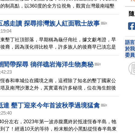
的制高點，以360度的全方位視角，觀賞台灣最南端墾
隨
悠閒賞景的同時還能品嘗美食。
五感走讀 探尋排灣族人紅面戰士故事
:19:04
屏東墾丁社頂部落，早期稱為龜仔甪社，據文獻考證，早
語言
的後裔，因為漢化得比較早，許多族人的後裔早已淡忘是
於我
分，近來為爭取正名恢復身分，並推動當地排灣族文化復
委員
落五感走讀的遊程，透過鏡頭一起去了解。
潮間帶探尋 徜徉礁岩海洋生物奧秘
:42:23
東恆春和車城位在國境之南，這裡除了知名的墾丁國家公
燈塔及南灣沙灘之外，其實還有許多秘境，位在海生館後
是許多人喜歡去的地方，這裡的潮間帶及夕陽美景，常有
探尋，透過鏡頭一起欣賞。
抵達 墾丁迎來今年首波秋季過境猛禽
:25:40
點40分左右，2023年第一波赤腹鷹終於抵達恆春半島，牠
到了！經過10天的等待，粉末般的小黑點從恆春半島東