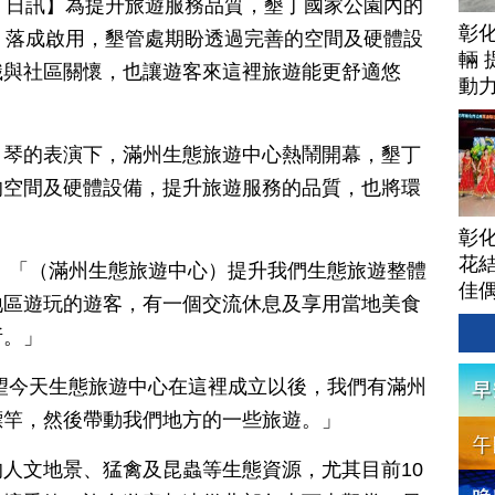
月 13 日訊】為提升旅遊服務品質，墾丁國家公園內的
彰
）落成啟用，墾管處期盼透過完善的空間及硬體設
輛 
識與社區關懷，也讓遊客來這裡旅遊能更舒適悠
動
月琴的表演下，滿州生態旅遊中心熱鬧開幕，墾丁
的空間及硬體設備，提升旅遊服務的品質，也將環
彰
花結
：「（滿州生態旅遊中心）提升我們生態旅遊整體
佳
地區遊玩的遊客，有一個交流休息及享用當地美食
所。」
望今天生態旅遊中心在這裡成立以後，我們有滿州
標竿，然後帶動我們地方的一些旅遊。」
人文地景、猛禽及昆蟲等生態資源，尤其目前10