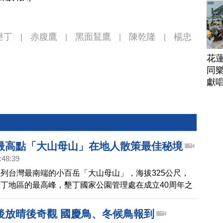
墾丁
赤腹鷹
黑面鵟鷹
陳乾隆
楊忠
|
|
|
|
花
同樂
獻
最高點「大山母山」在地人散策最佳秘境
:48:39
列台灣最南端的小百岳「大山母山」，海拔325公尺，
丁地區的最高峰，墾丁國家公園管理處在成立40周年之
理了大山母山步道，沿路風景優美，海天一色視野絕佳，
步的最佳秘境，透過鏡頭一起去欣賞。
後放晴後奇觀 國慶鳥、冬候鳥報到