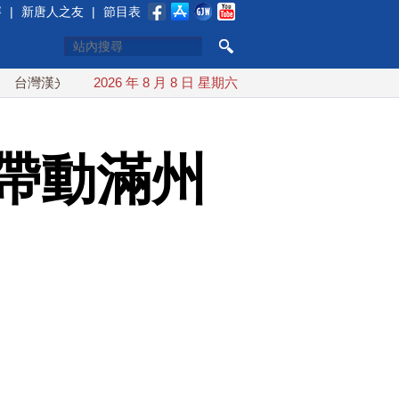
賽
|
新唐人之友
|
節目表
漢光首結合城鎮演習 AIT連續發文讚「韌性台灣」
2026 年 8 月 8 日 星期六
搞分化？美
帶動滿州