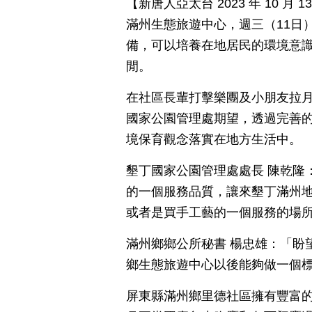
【新唐人亞太台 2023 年 10 
滿州生態旅遊中心，週三（11日
備，可以培養在地居民的環境意
閒。
在社區長輩打擊樂團及小朋友拉
國家公園管理處期望，透過完善
境保育觀念落實在地方生活中。
墾丁國家公園管理處處長 陳乾隆
的一個服務品質，讓來墾丁滿州
或者是買手工藝的一個服務的場
滿州鄉鄉公所秘書 楊忠雄：「盼
鄉生態旅遊中心以後能夠做一個
屏東縣滿州鄉里德社區擁有豐富的