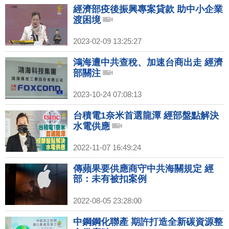
經濟部疫後振興專案貸款 助中小企業
渡困境
2023-02-09 13:25:27
鴻海遭中共查稅、加速台商出走 經濟
部關注
2023-10-24 07:08:13
台積電1奈米首選龍潭 經部盤點解決
水電供應
2022-11-07 16:49:24
傳蘋果要供應商守中共海關規定 經
部：未有被扣案例
2022-08-05 23:28:00
中鋼鋼化聯產 期許打造全新碳資源整