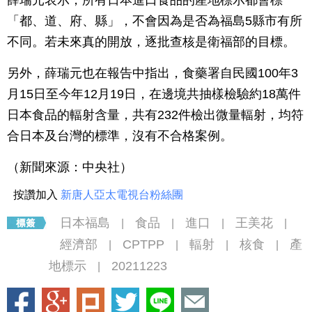
薛瑞元表示，所有日本進口食品的產地標示都會標
「都、道、府、縣」，不會因為是否為福島5縣市有所
不同。若未來真的開放，逐批查核是衛福部的目標。
另外，薛瑞元也在報告中指出，食藥署自民國100年3
月15日至今年12月19日，在邊境共抽樣檢驗約18萬件
日本食品的輻射含量，共有232件檢出微量輻射，均符
合日本及台灣的標準，沒有不合格案例。
（新聞來源：中央社）
按讚加入
新唐人亞太電視台粉絲團
日本福島
食品
進口
王美花
|
|
|
|
經濟部
CPTPP
輻射
核食
產
|
|
|
|
地標示
20211223
|