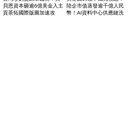
貝恩資本砸逾6億美金入主
陸企市值蒸發逾千億人民
貢茶拓國際版圖加速攻
幣！AI資料中心供應鏈洗
美？｜#財經新聞｜
牌？台灣喜迎轉單！成關
20260806(四)
鍵樞紐？｜#財經新聞
│20260805 (三)