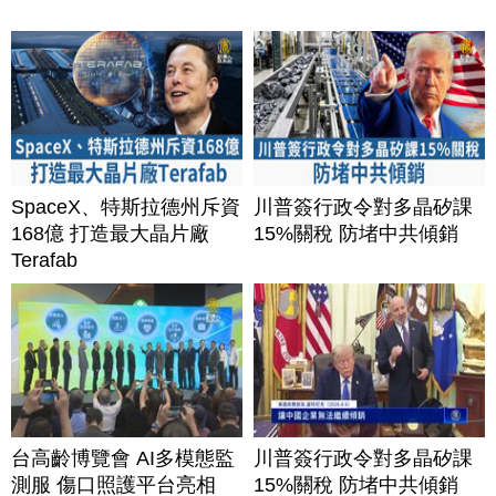
SpaceX、特斯拉德州斥資
川普簽行政令對多晶矽課
168億 打造最大晶片廠
15%關稅 防堵中共傾銷
Terafab
台高齡博覽會 AI多模態監
川普簽行政令對多晶矽課
測服 傷口照護平台亮相
15%關稅 防堵中共傾銷