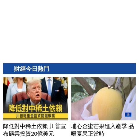
財經今日熱門
降低對中稀土依賴 川普宣
埔心金蜜芒果進入產季 品
布礦業投資20億美元
嚐夏果正當時