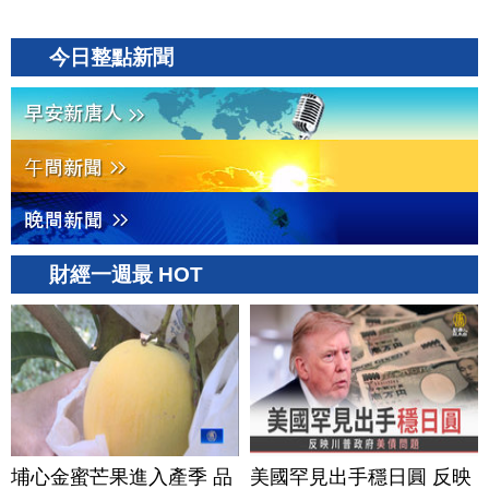
今日整點新聞
財經一週最 HOT
埔心金蜜芒果進入產季 品
美國罕見出手穩日圓 反映