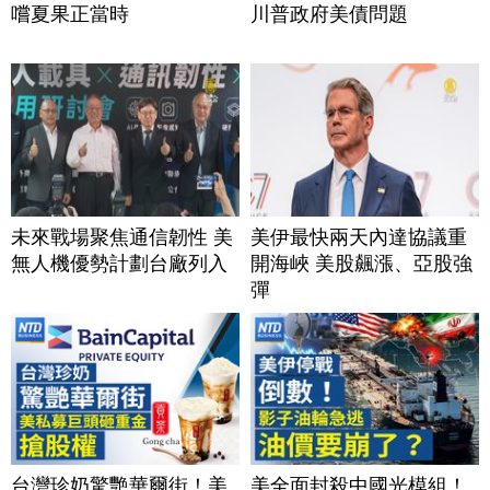
嚐夏果正當時
川普政府美債問題
未來戰場聚焦通信韌性 美
美伊最快兩天內達協議重
無人機優勢計劃台廠列入
開海峽 美股飆漲、亞股強
彈
台灣珍奶驚艷華爾街！美
美全面封殺中國光模組！