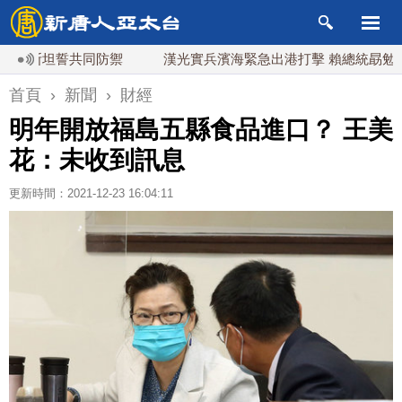
斯坦誓共同防禦
漢光實兵濱海緊急出港打擊 賴總統勗勉國軍守
首頁
›
新聞
›
財經
明年開放福島五縣食品進口？ 王美
花：未收到訊息
更新時間：2021-12-23 16:04:11