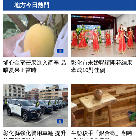
地方今日熱門
埔心金蜜芒果進入產季 品
彰化市未婚聯誼開花結果
嚐夏果正當時
牽成10對佳偶
彰化縣強化警用車輛 提升
生態殺手「銀合歡」翻轉