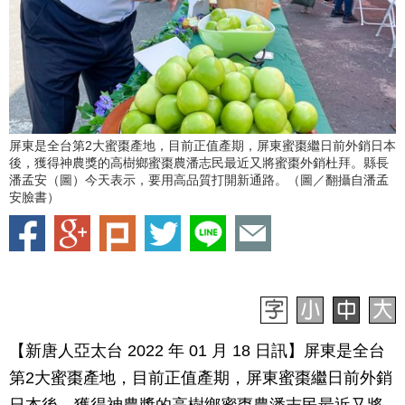
屏東是全台第2大蜜棗產地，目前正值產期，屏東蜜棗繼日前外銷日本
後，獲得神農獎的高樹鄉蜜棗農潘志民最近又將蜜棗外銷杜拜。縣長
潘孟安（圖）今天表示，要用高品質打開新通路。（圖／翻攝自潘孟
安臉書）
【新唐人亞太台 2022 年 01 月 18 日訊】屏東是全台
第2大蜜棗產地，目前正值產期，屏東蜜棗繼日前外銷