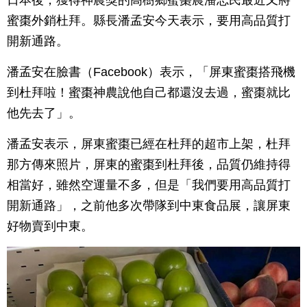
日本後，獲得神農獎的高樹鄉蜜棗農潘志民最近又將
蜜棗外銷杜拜。縣長潘孟安今天表示，要用高品質打
開新通路。
潘孟安在臉書（Facebook）表示，「屏東蜜棗搭飛機
到杜拜啦！蜜棗神農說他自己都還沒去過，蜜棗就比
他先去了」。
潘孟安表示，屏東蜜棗已經在杜拜的超市上架，杜拜
那方傳來照片，屏東的蜜棗到杜拜後，品質仍維持得
相當好，雖然空運量不多，但是「我們要用高品質打
開新通路」，之前他多次帶隊到中東食品展，讓屏東
好物賣到中東。