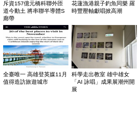
斥資157億元橋科聯外匝
花蓮漁港親子釣魚同樂 羅
道今動土 將串聯半導體S
時豐壓軸獻唱掀高潮
廊帶
全臺唯一 高雄登英媒11月
科學走出教室 雄中雄女
值得造訪旅遊城市
「AI 詠唱」成果展潮州開
展