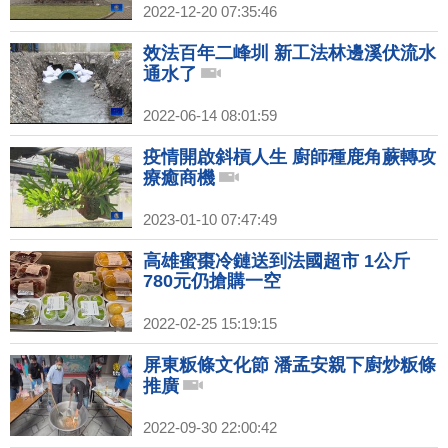
2022-12-20 07:35:46
效法百年二峰圳 新工法林邊溪伏流水
通水了
2022-06-14 08:01:59
疫情開啟斜槓人生 廚師種鹿角蕨轉攻
療癒商機
2023-01-10 07:47:49
高雄蜜棗冷鏈送到法國超市 1公斤
780元仍搶購一空
2022-02-25 15:19:15
屏東粄條文化節 潘孟安親下廚炒粄條
推廣
2022-09-30 22:00:42