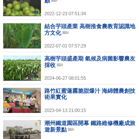
顧
2022-12-23 07:51:34
結合芋頭產業 高樹推食農教育認識地
方文化
2022-07-01 07:57:29
高樹芋頭盛產期 氣候及病菌影響農友
採收
2024-06-27 08:01:55
路竹紅蜜蓮霧脆甜爆汁 海綿體農創技
術果實化
2023-04-13 21:00:15
潮州鐵道園區開幕 鐵路維修機廠成旅
遊新景點