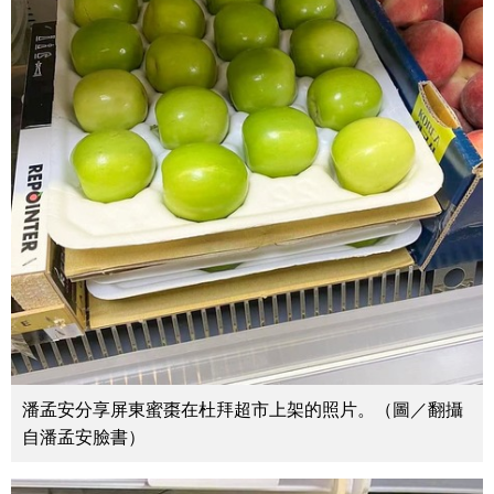
潘孟安分享屏東蜜棗在杜拜超市上架的照片。（圖／翻攝
自潘孟安臉書）