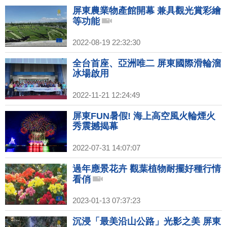
屏東農業物產館開幕 兼具觀光賞彩繪
等功能
2022-08-19 22:32:30
全台首座、亞洲唯二 屏東國際滑輪溜
冰場啟用
2022-11-21 12:24:49
屏東FUN暑假! 海上高空風火輪煙火
秀震撼揭幕
2022-07-31 14:07:07
過年應景花卉 觀葉植物耐擺好種行情
看俏
2023-01-13 07:37:23
沉浸「最美沿山公路」光影之美 屏東