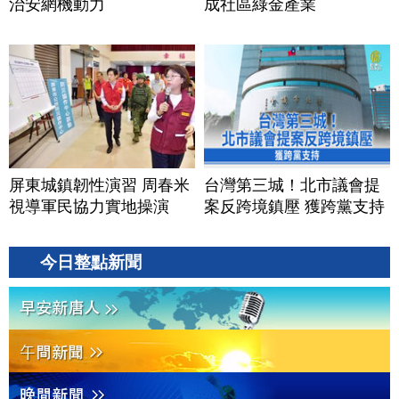
治安網機動力
成社區綠金產業
屏東城鎮韌性演習 周春米
台灣第三城！北市議會提
視導軍民協力實地操演
案反跨境鎮壓 獲跨黨支持
今日整點新聞