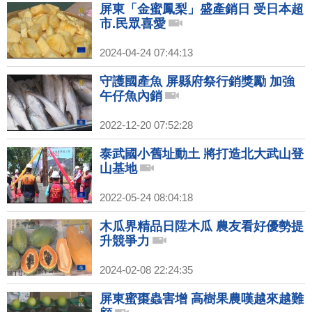
屏東「金蜜鳳梨」盛產銷日 受日本超
市.民眾喜愛
2024-04-24 07:44:13
守護國產魚 屏縣府祭行銷獎勵 加強
午仔魚內銷
2022-12-20 07:52:28
泰武國小舊址動土 將打造北大武山登
山基地
2022-05-24 08:04:18
木瓜界精品日陞木瓜 農友看好優勢提
升競爭力
2024-02-08 22:24:35
屏東蜜棗蟲害增 高樹果農嘆越來越難