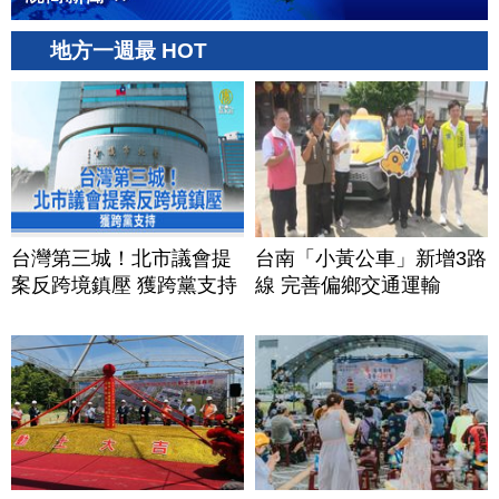
地方一週最 HOT
台灣第三城！北市議會提
台南「小黃公車」新增3路
案反跨境鎮壓 獲跨黨支持
線 完善偏鄉交通運輸