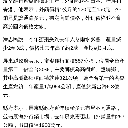
溫室維持蜜棗的穩定生產，外銷地區有日本、杜拜和
香港。他表示，外銷價格1公斤約120元至150元，外
銷只是讓通路多元，穩定內銷價格，外銷價格並不會
高於國內價格太多。
潘志民說，今年蜜棗受到去年入冬雨水影響，產量減
少2至3成，價格比去年高了約2成，產期到3月底。
屏東縣政府表示，蜜棗種植面積557公頃，位居全台產
量第二，佔全台30%，主要鄉鎮為高樹鄉、鹽埔鄉，
其中高樹鄉種植面積就達321公頃，為全台第一的蜜棗
生產鄉鎮，年產量1萬954公噸，產值約新台幣6.3億
元。
縣府表示，屏東縣政府近年積極多元布局不同通路，
並拓展海外行銷市場，去年屏東蜜棗出口外銷量約257
公噸，出口值達1900萬元。