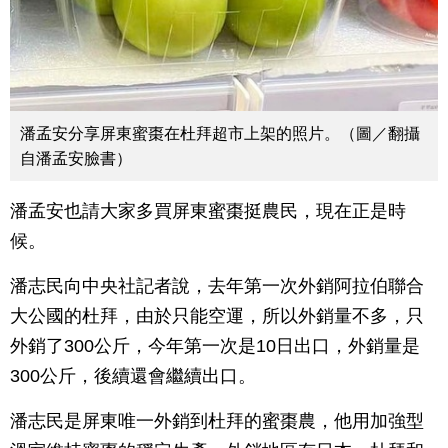
潘孟安分享屏東蜜棗在杜拜超市上架的照片。（圖／翻攝
自潘孟安臉書）
潘孟安也請大家多買屏東蜜棗挺農民，現在正是時
候。
潘志民向中央社記者說，去年第一次外銷阿拉伯聯合
大公國的杜拜，由於只能空運，所以外銷量不多，只
外銷了300公斤，今年第一次是10日出口，外銷量是
300公斤，後續還會繼續出口。
潘志民是屏東唯一外銷到杜拜的蜜棗農，他用加強型