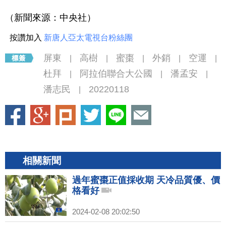
（新聞來源：中央社）
按讚加入
新唐人亞太電視台粉絲團
屏東
高樹
蜜棗
外銷
空運
|
|
|
|
|
杜拜
阿拉伯聯合大公國
潘孟安
|
|
|
潘志民
20220118
|
相關新聞
過年蜜棗正值採收期 天冷品質優、價
格看好
2024-02-08 20:02:50