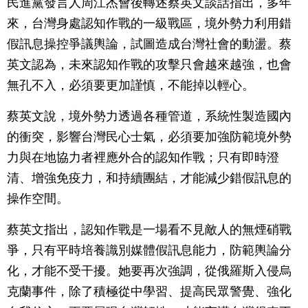
民進黨發言人周江杰會後轉述蔡英文談話指出，多年
來，台灣身處認知作戰的一級戰區，境外勢力利用錯
假訊息操控爭議輿論，試圖造成台灣社會的動盪。蔡
英文認為，未來認知作戰的攻擊只會越來越強，也會
無孔不入，必須要更加謹慎，不能掉以輕心。
蔡英文說，境外勢力透過各種管道，系統性製造國內
的衝突，影響台灣民心士氣，必須要加強防範境外勢
力與在地協力者裡應外合的認知作戰；只有即時澄
清、增強免疫力，和持續團結，才能減少錯假訊息的
操作空間。
蔡英文指出，認知作戰是一場看不見敵人的無煙硝戰
爭，只有平時培養識別媒體假訊息能力，防範輿論分
化，才能不受干擾。她要再次強調，從俄羅斯入侵烏
克蘭事件，除了積極從中學習、提高民眾警覺、強化