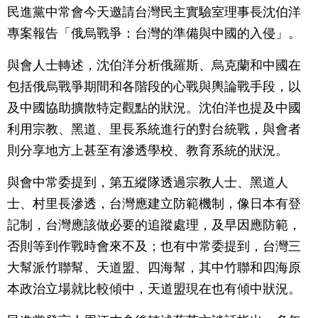
民進黨中常會今天邀請台灣民主實驗室理事長沈伯洋
專案報告「俄烏戰爭：台灣的準備與中國的入侵」。
與會人士轉述，沈伯洋分析俄羅斯、烏克蘭和中國在
包括俄烏戰爭期間和各階段的心戰與輿論戰手段，以
及中國協助擴散特定觀點的狀況。沈伯洋也提及中國
利用宗教、黑道、里長系統進行的對台統戰，與會者
則分享地方上甚至有滲透學校、教育系統的狀況。
與會中常委提到，第五縱隊透過宗教人士、黑道人
士、村里長滲透，台灣應建立防範機制，像日本有登
記制，台灣應該做必要的追蹤處理，及早因應防範，
否則等到作戰時會來不及；也有中常委提到，台灣三
大幫派竹聯幫、天道盟、四海幫，其中竹聯和四海原
本政治立場就比較傾中，天道盟現在也有傾中狀況。