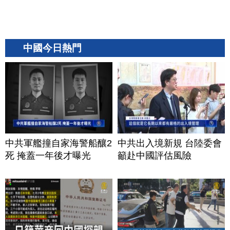
中國今日熱門
中共軍艦撞自家海警船釀2
中共出入境新規 台陸委會
死 掩蓋一年後才曝光
籲赴中國評估風險