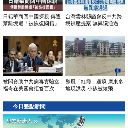
日籍華商回中國探親 傳遭
台灣雲林縣議會反中共跨
禁離境還「被恢復國籍」
境鎮壓提案 無異議通過
被問資助中共病毒實驗室
颱風「紅霞」過境 廣東多
福奇在美國會拒答百次
地現洪災 小孩被捲飛
今日整點新聞