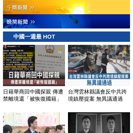
中國一週最 HOT
日籍華商回中國探親 傳遭
台灣雲林縣議會反中共跨
禁離境還「被恢復國籍」
境鎮壓提案 無異議通過