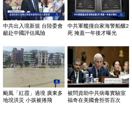
中共出入境新規 台陸委會
中共軍艦撞自家海警船釀2
籲赴中國評估風險
死 掩蓋一年後才曝光
颱風「紅霞」過境 廣東多
被問資助中共病毒實驗室
地現洪災 小孩被捲飛
福奇在美國會拒答百次