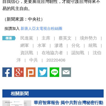
自我信心，更要展現台灣韌性，才能守護台灣得來不
易的民主自由。
（新聞來源：中央社）
按讚加入
新唐人亞太電視台粉絲團
民進黨
主席
蔡英文
境外勢力
|
|
|
|
網軍
水軍
滲透
分化
統戰
|
|
|
|
|
資訊戰
在地協力者
認知戰
沈伯
|
|
|
洋
中共
20220406
|
|
相關新聞
華府智庫報告 揭中共對台灣秘密行動