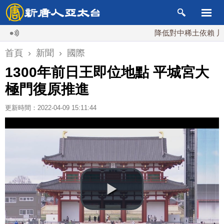
降低對中稀土依賴 川普宣布
首頁
›
新聞
›
國際
1300年前日王即位地點 平城宮大
極門復原推進
更新時間：2022-04-09 15:11:44