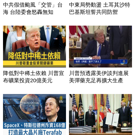
中共假借颱風「交管」台
中東局勢動盪 土耳其沙特
海 台陸委會怒轟無知
巴基斯坦誓共同防禦
降低對中稀土依賴 川普宣
川普預透露美伊談判進展
布礦業投資20億美元
美彈藥充足再擴大生產