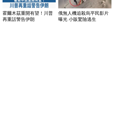
霍爾木茲重開有望！川普
俄無人機追殺烏平民影片
再重話警告伊朗
曝光 小販驚險逃生