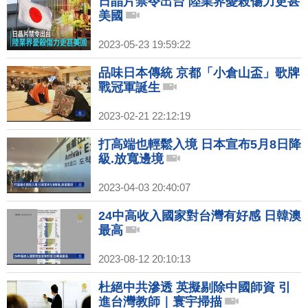
日晶片禁令出台 陸業界憂殺傷力更甚
美國
2023-05-23 19:59:22
品味日本傳統 京都「小倉山盃」歌牌
戰冠軍誕生
2023-02-21 22:12:19
打高端也輕鬆入境 日本宣布5月8日降
級.放寬邊境
2023-04-03 20:40:07
24中高收入國家對台灣有好感 日韓澳
最高
2023-08-12 20:10:13
杜絕中共滲透 英擬剔除中國師資 引
進台灣教師｜寰宇掃描