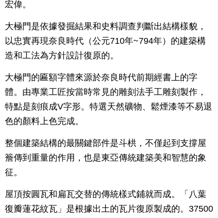
宏偉。
大極門是依據發掘結果和史料調查判斷出結構樣貌，
以忠實再現奈良時代（公元710年~794年）的建築構
造和工法為方針設計復原的。
大極門的匾額字體來源於奈良時代前期經書上的字
體。由專業工匠按當時常見的雕刻法手工雕刻製作，
特點是刻痕成V字形。特選天然礦物、鬆煙漆等不易退
色的顏料上色完成。
整個建築結構的最關鍵部件是斗栱，不僅起到支撐屋
簷傳到重量的作用，也是東亞傳統建築美和智慧的象
征。
屋頂按圓瓦和扁瓦交替的傳統樣式鋪就而成。「八葉
復瓣蓮花紋瓦」是根據出土的瓦片復原製成的。37500