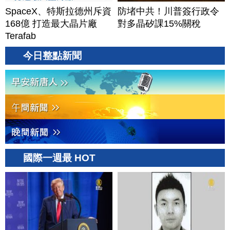
SpaceX、特斯拉德州斥資
防堵中共！川普簽行政令
168億 打造最大晶片廠
對多晶矽課15%關稅
Terafab
今日整點新聞
國際一週最 HOT