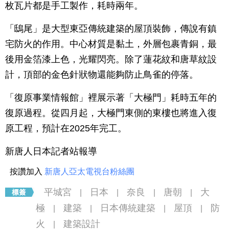
枚瓦片都是手工製作，耗時兩年。
「鴟尾」是大型東亞傳統建築的屋頂裝飾，傳說有鎮
宅防火的作用。中心材質是黏土，外層包裹青銅，最
後用金箔漆上色，光耀閃亮。除了蓮花紋和唐草紋設
計，頂部的金色針狀物還能夠防止鳥雀的停落。
「復原事業情報館」裡展示著「大極門」耗時五年的
復原過程。從四月起，大極門東側的東樓也將進入復
原工程，預計在2025年完工。
新唐人日本記者站報導
按讚加入
新唐人亞太電視台粉絲團
平城宮
日本
奈良
唐朝
大
|
|
|
|
極
建築
日本傳統建築
屋頂
防
|
|
|
|
火
建築設計
|