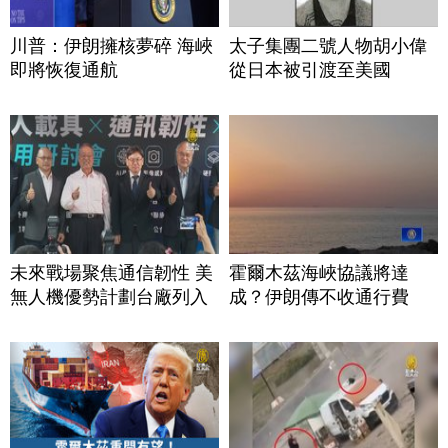
川普：伊朗擁核夢碎 海峽
太子集團二號人物胡小偉
即將恢復通航
從日本被引渡至美國
未來戰場聚焦通信韌性 美
霍爾木茲海峽協議將達
無人機優勢計劃台廠列入
成？伊朗傳不收通行費