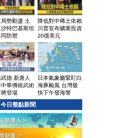
局勢動盪 土
降低對中稀土依賴
其沙特巴基斯坦
川普宣布礦業投資
共同防禦
20億美元
武德 新唐人
日本氣象廳緊盯白
球中華傳統武術
海豚颱風 台灣最
賽將登場
快下午發海警
今日整點新聞