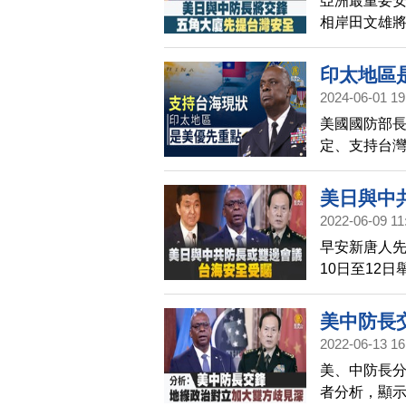
亞洲最重要
相岸田文雄將
部長 魏鳳和
出，這次會
印太地區
包括台灣安
2024-06-01 19
美國國防部
定、支持台
長對話並不
方發生誤判
美日與中
2022-06-09 11
早安新唐人先
10日至12
長魏鳳和在
透露，美國
美中防長
議題，將是
2022-06-13 16
時，針對共
美、中防長
外，鑑於台
者分析，顯
的態度。而