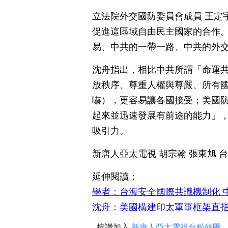
立法院外交國防委員會成員 王定
促進這區域自由民主國家的合作
易、中共的一帶一路、中共的外
沈舟指出，相比中共所謂「命運
放秩序、尊重人權與尊嚴、所有
嚇），更容易讓各國接受；美國
起來並迅速發展有前途的能力」
吸引力。
新唐人亞太電視 胡宗翰 張東旭 
延伸閱讀：
學者：台海安全國際共識機制化 
沈舟：美國構建印太軍事框架直
按讚加入
新唐人亞太電視台粉絲團