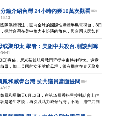
台海情勢也格外受到國際關注。
台海安全議題上，對
分鐘介紹台灣 24小時內獲10萬次觀看
:16:10
國際媒體關注，面向全球的國際性媒體半島電視台，8日
目，探討台灣在美中角力中扮演的角色，與台灣人民如何
政權。影片在社群媒體釋出24小時內，吸引超過10萬次
00則留言。
母或聚印太 學者：美阻中共攻台.削談判籌
:34:41
月3日)宣佈，尼米茲號航母戰鬥群從中東轉往印太。這意
艘航母，加上英國的女王號航母群，很有機會在春天聚集
大政治系名譽教授明居正(5日)分析，美方用意之一，是
略台灣，包括削弱中共的談判籌碼。
魏鳳和威脅台灣 抗共議員當面提問
:49:17
魏鳳和星期天6月12日，在第19屆香格里拉對話會上作
內容是老生常談，再次以武力威脅台灣，不過，遭中共制
洲議員包瑞翰，當面對魏鳳和做尖銳提問，問中共為何不
捍衛烏克蘭的領土主權完整，對此，魏鳳和尷尬閃避。