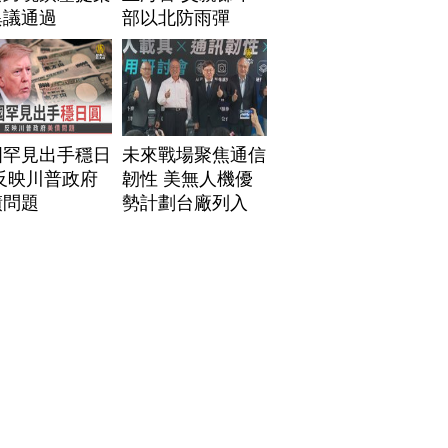
異議通過
部以北防雨彈
國罕見出手穩日
未來戰場聚焦通信
反映川普政府
韌性 美無人機優
債問題
勢計劃台廠列入