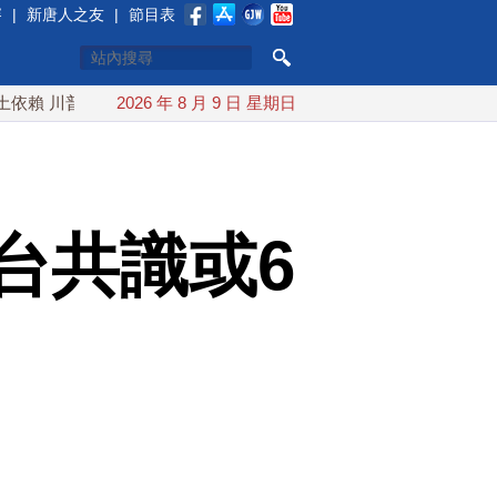
賽
|
新唐人之友
|
節目表
普宣布礦業投資20億美元
2026 年 8 月 9 日 星期日
中東局勢動盪 土耳其沙特巴基斯坦
台共識或6