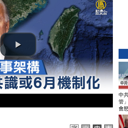
中
管」
會