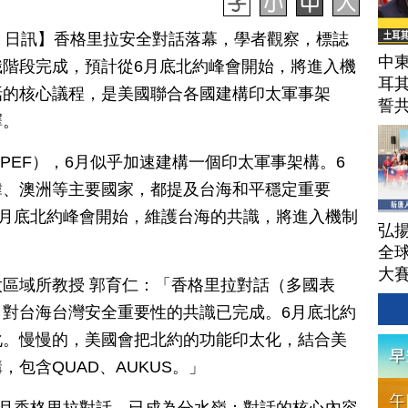
月 14 日訊】香格里拉安全對話落幕，學者觀察，標誌
中東
階段完成，預計從6月底北約峰會開始，將進入機
耳
話的核心議程，是美國聯合各國建構印太軍事架
誓
擇。
PEF），6月似乎加速建構一個印太軍事架構。6
韓、澳洲等主要國家，都提及台海和平穩定重要
6月底北約峰會開始，維護台海的共識，將進入機制
弘揚
全
大
區域所教授 郭育仁：「香格里拉對話（多國表
對台海台灣安全重要性的共識已完成。6月底北約
化。慢慢的，美國會把北約的功能印太化，結合美
包含QUAD、AUKUS。」