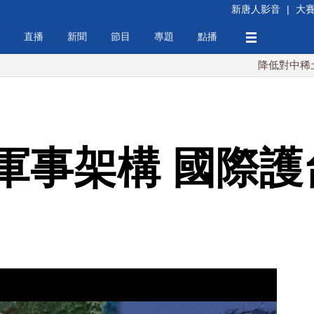
新唐人影音
|
大
直播
新聞
節目
專題
點播
降低對中稀土依賴 川
軍事架構 國際護