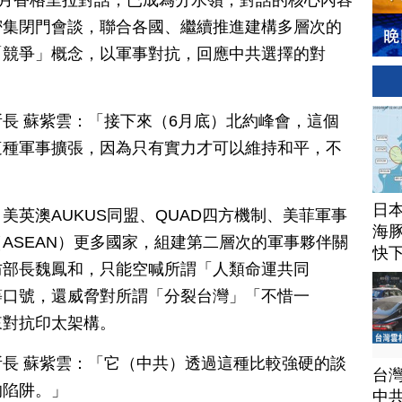
6月香格里拉對話，已成為分水嶺；對話的核心內容
密集閉門會談，聯合各國、繼續推進建構多層次的
「競爭」概念，以軍事對抗，回應中共選擇的對
長 蘇紫雲：「接下來（6月底）北約峰會，這個
這種軍事擴張，因為只有實力才可以維持和平，不
日
美英澳AUKUS同盟、QUAD四方機制、美菲軍事
海豚
ASEAN）
更多國家，組建第二層次的軍事夥伴關
快
防部長魏鳳和，只能空喊所謂「人類命運共同
等口號，還威脅對所謂「分裂台灣」「不惜一
來對抗印太架構。
長 蘇紫雲：「它（中共）透過這種比較強硬的談
台
的陷阱。」
中