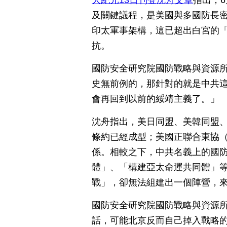
大紀元13日刊登沈舟文章
指出，
及關鍵議程，是美國與多國防長
印太軍事架構，這已超出白宮的
抗。
國防安全研究院國防戰略與資源所
史無前例的，那針對的就是中共
會再回到以前的綏靖主義了。」
沈舟指出，美日同盟、美韓同盟、
條約已經成型；美國正聯合東協
（
係。相較之下，中共名義上的國
體」、「構建亞太命運共同體」
戰」，卻無法組建出一個陣營，
國防安全研究院國防戰略與資源所
話，可能北京反而自己掉入戰略