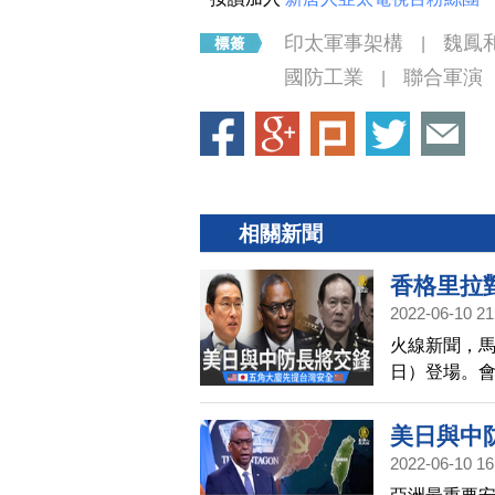
印太軍事架構
魏鳳
|
國防工業
聯合軍演
|
相關新聞
香格里拉
2022-06-10 21
火線新聞，馬
日）登場。
點左右，舉
安全議題上
美日與中
會前聲明指
2022-06-10 16
態。