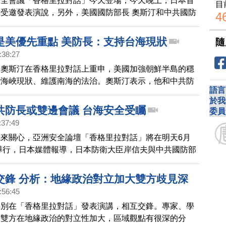
安全會議「香格里拉對話」今天登場，今天晚上，日本首
目
受邀發表演說，另外，美國國防部長 奧斯汀和中共國防
4
 將在會議期間，舉行首次面對面會談。五角大廈新聞稿指
談是應中方要求而舉行，並提到美中依然處於競爭狀態，
是美優先重點 美防長：支持台海現狀
隨
全議題等。
:38:27
長奧斯汀在香格里拉對話上重申，美國加強朝鮮半島的穩
灣海峽現狀、維護南海的法治。奧斯汀表示，他和中共防
語言
是為了緩和緊張局勢，而是找出問題並設下護欄，以免雙
於我
。
共防長或雙邊會議 台海安全受矚
委員
:37:49
來關心，亞洲安全論壇「香格里拉對話」將在明天6月
日舉行，日本媒體報導，日本防衛大臣岸信夫與中共國防部
出席會議期間，可能會舉行雙邊會談。另外，先前外媒也
防長奧斯汀也將與魏鳳和首次面對面會晤，預料台海安全
交鋒 分析：地緣政治對立加大雙方歧見深
美日中的焦點。日媒報導，岸信夫預料在日中雙邊會談
:56:45
軍在東海及南海等地區加強軍事威脅一事，表達憂慮。另
分別在「香格里拉對話」發表演講，相互交鋒。專家、學
灣有事等情況，日本也將展現不容許以武力片面改變現狀
示雙方在地緣政治的對立性加大，區域觀點有很深的分
奧斯汀與魏鳳和的會面時點，發生在拜登的軍事保台論之