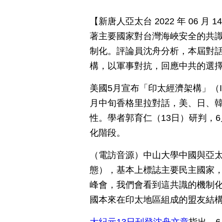
【新唐人亞太台 2022 年 06 
著主要國家對台灣海峽安全的共識
制化。評論員沈舟分析，本屆對
構，以軍事對抗，回應中共的選
美國5月宣布「印太經濟架構」（I
月中旬香格里拉對話，美、日、
性。學者郭育仁（13日）研判，
化階段。
（電訪音源）中山大學中國與亞太
態），基本上標誌主要民主國家，
峰會，我們會看到這共識的機制
國本來在印太地區組成的盟友結構，