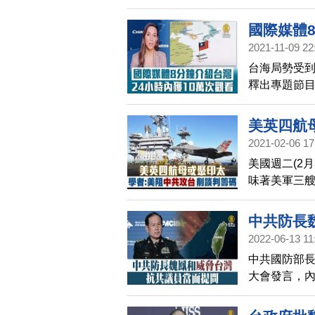
歧；同時，
後，美方在
國際媒體8
2021-11-09 22
台海局勢受到
釋出專題節
看待中國共產
觀看，超過3
美英四航
2021-02-06 17
碼
美國週二(2
味著美軍三
印太地區。台
阻止中共侵
中共防長
2022-06-13 11
中共國防部長
大會發言，
裁的資深歐
兌現承諾，