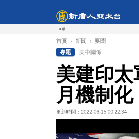
首頁
›
新聞
›
要聞
專題
美中關係
美建印太
月機制化
更新時間：2022-06-15 00:22:34