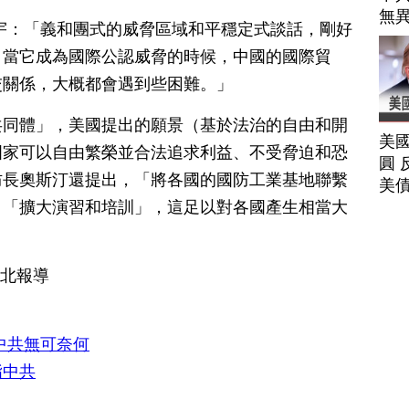
無
宇：「義和團式的威脅區域和平穩定式談話，剛好
。當它成為國際公認威脅的時候，中國的國際貿
交關係，大概都會遇到些困難。」
共同體」，美國提出的願景（基於法治的自由和開
美
國家可以自由繁榮並合法追求利益、不受脅迫和恐
圓 
防長奧斯汀還提出，「將各國的國防工業基地聯繫
美
，「擴大演習和培訓」，這足以對各國產生相當大
台北報導
中共無可奈何
指中共