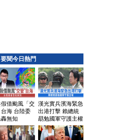
要聞今日熱門
共假借颱風「交
漢光實兵濱海緊急
台海 台陸委
出港打擊 賴總統
怒轟無知
勗勉國軍守護主權