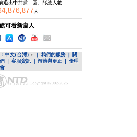
前退出中共黨、團、隊總人數
64,876,877
人
處可看新唐人
：
中文(台灣)
|
我們的服務
|
關
們
|
客服資訊
|
澄清與更正
|
倫理
會
Copyright ©2002-2026