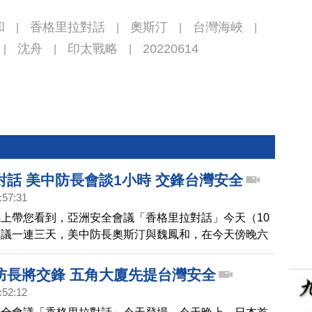
和
香格里拉對話
奧斯汀
台灣海峽
|
|
|
|
沈舟
印太戰略
20220614
|
|
|
對話 美中防長會談1小時 交鋒台灣安全
:57:31
上帶您看到，亞洲安全會議「香格里拉對話」今天（10
會議一連三天，美中防長奧斯汀與魏鳳和，在今天傍晚六
行了約一個小時面對面的會談。彭博社報導，兩人在台灣
產生分歧，雙方同意就分歧點進行更多會談。美國國防部
防長將交鋒 五角大廈先提台灣安全
出，這次會談是應中方要求而舉行，美中依然處於競爭狀
:52:12