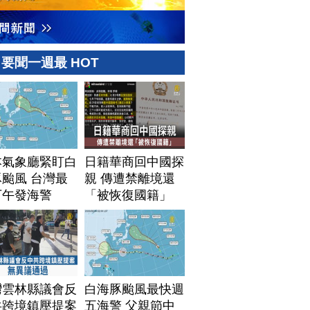
要聞一週最 HOT
本氣象廳緊盯白
日籍華商回中國探
颱風 台灣最
親 傳遭禁離境還
下午發海警
「被恢復國籍」
灣雲林縣議會反
白海豚颱風最快週
共跨境鎮壓提案
五海警 父親節中