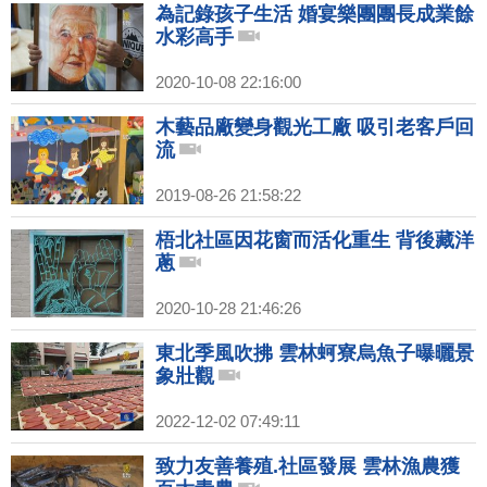
為記錄孩子生活 婚宴樂團團長成業餘
水彩高手
2020-10-08 22:16:00
木藝品廠變身觀光工廠 吸引老客戶回
流
2019-08-26 21:58:22
梧北社區因花窗而活化重生 背後藏洋
蔥
2020-10-28 21:46:26
東北季風吹拂 雲林蚵寮烏魚子曝曬景
象壯觀
2022-12-02 07:49:11
致力友善養殖.社區發展 雲林漁農獲