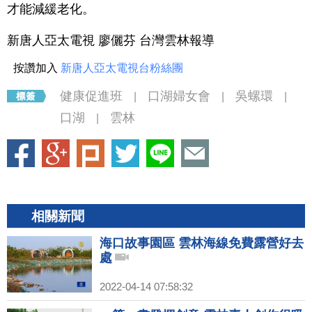
才能減緩老化。
新唐人亞太電視 廖儷芬 台灣雲林報導
按讚加入
新唐人亞太電視台粉絲團
健康促進班
口湖婦女會
吳螺環
|
|
|
口湖
雲林
|
相關新聞
海口故事園區 雲林海線免費露營好去
處
2022-04-14 07:58:32