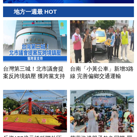
地方一週最 HOT
台灣第三城！北市議會提
台南「小黃公車」新增3路
案反跨境鎮壓 獲跨黨支持
線 完善偏鄉交通運輸