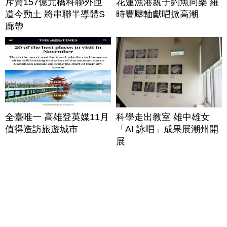
斥資157億元橋科聯外匝
花蓮漁港親子釣魚同樂 羅
道今動土 將串聯半導體S
時豐壓軸獻唱掀高潮
廊帶
全臺唯一 高雄登英媒11月
科學走出教室 雄中雄女
值得造訪旅遊城市
「AI 詠唱」成果展潮州開
展