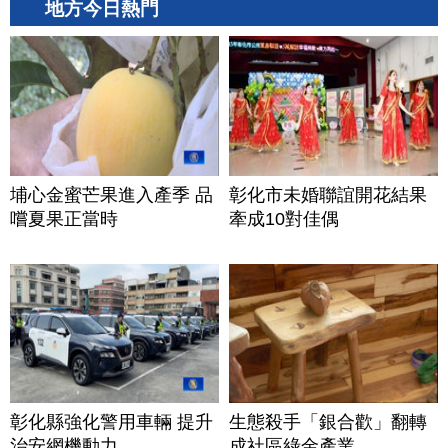
地方今日熱門
埔心金蜜芒果進入產季 品
彰化市未婚聯誼開花結果
嚐夏果正當時
牽成10對佳偶
彰化縣強化警用車輛 提升
生態殺手「銀合歡」翻轉
治安網機動力
成社區綠金產業