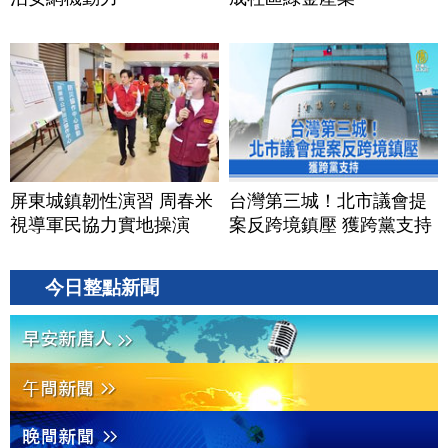
屏東城鎮韌性演習 周春米
台灣第三城！北市議會提
視導軍民協力實地操演
案反跨境鎮壓 獲跨黨支持
今日整點新聞