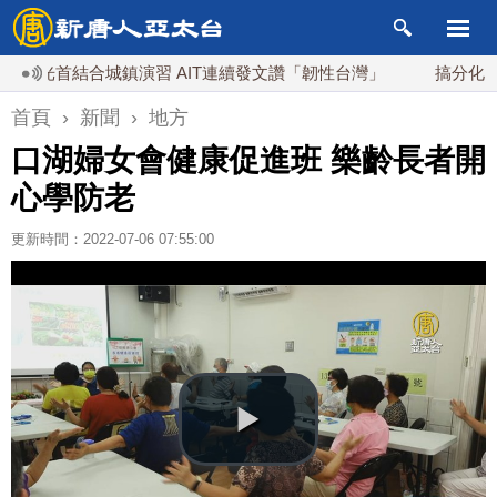
光首結合城鎮演習 AIT連續發文讚「韌性台灣」
搞分化？美情
首頁
›
新聞
›
地方
口湖婦女會健康促進班 樂齡長者開
心學防老
更新時間：2022-07-06 07:55:00