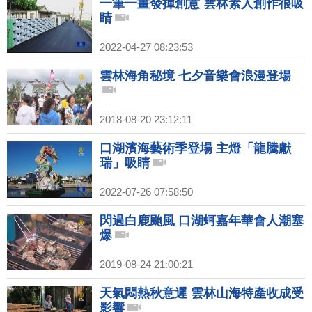
一筆一畫發揮創意 雲林素人創作很吸
睛
2022-04-27 08:23:53
雲林海角秘境 七夕音樂會浪漫登場
2018-08-20 23:12:11
口湖濱海藝術季登場 主燈「龍騰獻
瑞」吸睛
2022-07-26 07:58:50
閃過白鹿颱風 口湖蚵嘉年華會人潮塞
爆
2019-08-24 21:00:21
天氣悶熱秋意遲 雲林山海特產收成受
影響