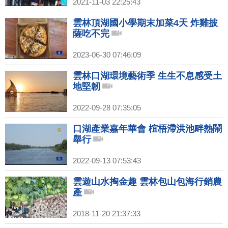
2021-11-03 22:25:43
雲林頂湖國小學期末加菜4天 炸雞披
薩吃不完
2023-06-30 07:46:09
雲林口湖環境藝術季 生生不息感受土
地堅韌
2022-09-28 07:35:05
口湖產業嘉年華會 椬梧滯洪池畔熱鬧
舉行
2022-09-13 07:53:43
雲遊山水掏金趣 雲林包山包海行銷農
產
2018-11-20 21:37:33