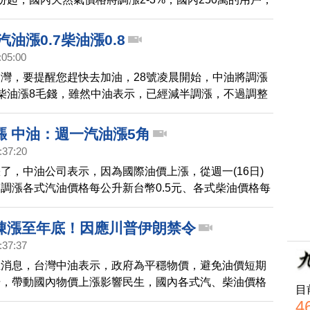
，將增加20塊的支出，不少民眾都說，什麼都要漲，生
是越來越大。
汽油漲0.7柴油漲0.8
:05:00
灣，要提醒您趕快去加油，28號凌晨開始，中油將調漲
柴油漲8毛錢，雖然中油表示，已經減半調漲，不過調整
2年半來的新高。
漲 中油：週一汽油漲5角
:37:20
了，中油公司表示，因為國際油價上漲，從週一(16日)
調漲各式汽油價格每公升新台幣0.5元、各式柴油價格每
。調整後的價格分別是92無鉛汽油每公升24.5元、95無鉛汽
元、98無鉛汽油每公升28元、超級柴油則是每公升22.5
凍漲至年底！因應川普伊朗禁令
:37:37
生消息，台灣中油表示，政府為平穩物價，避免油價短期
揚，帶動國內物價上漲影響民生，國內各式汽、柴油價格
目
零時起，不予調漲，凍漲期限，將執行到今年底止。現
4