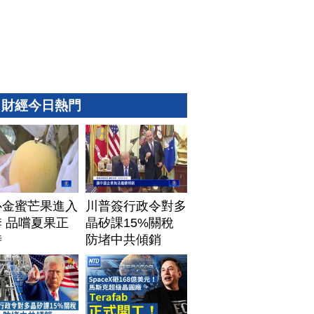
財經今日熱門
心金蜜芒果進入
川普簽行政令對多
 品嚐夏果正
晶矽課15%關稅
時
防堵中共傾銷