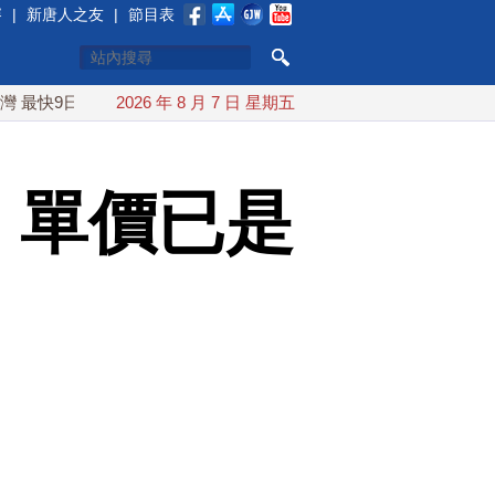
賽
|
新唐人之友
|
節目表
日可能登陸中國
2026 年 8 月 7 日 星期五
台灣漢光首結合城鎮演習 AIT連續發文讚「韌
 單價已是