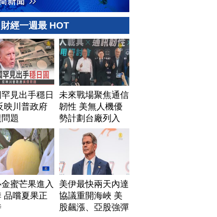
財經一週最 HOT
國罕見出手穩日
未來戰場聚焦通信
反映川普政府
韌性 美無人機優
債問題
勢計劃台廠列入
心金蜜芒果進入
美伊最快兩天內達
 品嚐夏果正
協議重開海峽 美
時
股飆漲、亞股強彈