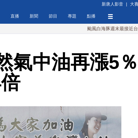
新唐人影音
|
大
直播
新聞
節目
專題
點播
颱風白海豚週末最接近台灣 最快9
然氣中油再漲5％
4倍