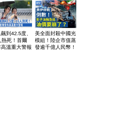
飆到42.5度、
美全面封殺中國光
人熱死！首爾
模組！陸企市值蒸
布高溫重大警報
發逾千億人民幣！
AI資料中心供應鏈
洗牌？台灣喜迎轉
單！成關鍵樞紐？
｜#財經新聞
│20260805 (三)