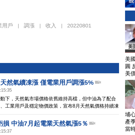
業用戶
調漲
收入
20220801
|
|
|
美
圓 
美
月天然氣續凍漲 僅電業用戶調漲5%
:15:35
變動下，天然氣市場價格依舊維持高檔，但中油為了配合
、工業用戶及穩定物價政策，宣布8月天然氣價格持續凍
用戶調漲5%，其他用戶仍不予調整，並預估至年底可增
埔
元。
產季
虧損 中油7月起電業天然氣漲5％
當
:15:37