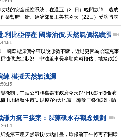
:18:19
收站的安全儀控系統，在週五（21日）晚間故障，造成
作業暫時中斷。經濟部長王美花今天（22日）受訪時表
後，中油和台電緊急應變搶修，3小時後恢復供氣。
盪.利比亞停產 國際油價.天然氣價格續漲
:44:51
以來，國際能源價格可以說漲勢不斷，近期更因為哈薩克事
心原油供應出狀況，中油董事長李順欽就預估，地緣政治
，影響國際油價走勢。
演練 模擬天然氣洩漏
:50:15
變機制，中油公司和嘉義市政府今天(27日)進行聯合演
梅山地區發生芮氏規模7的大地震，導致三疊溪26吋輸
，造成天然氣洩漏，透過實兵演練進行防災救人，加強防
制與能力。
戴謙力挺三接案：以藻礁永存觀念規劃
:26:04
司所提第三座天然氣接收站計畫，環保署下午將再召開環