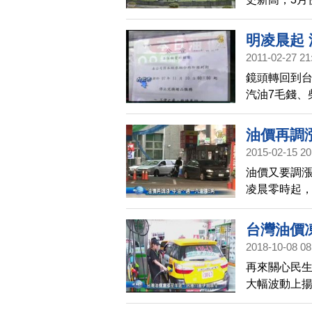
每戶每月最多
活壓力，真
明凌晨起 
2011-02-27 21
鏡頭轉回到台
汽油7毛錢、
後，還是創了
油價再調
2015-02-15 20
油價又要調漲
凌晨零時起，
公升0.6元
油每公升26
台灣油價
元。
2018-10-08 08
再來關心民
大幅波動上
從今天凌晨