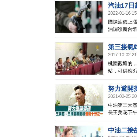
在，92無鉛汽
汽油17日
國要求完全禁
2022-01-16 15
來到四年新
國際油價上漲
油調漲新台幣
公升30.7元。
第三接氣
2017-10-02 21
桃園觀塘的
站，可供應3
爭議，目前
將台北港列
努力避開
台電說，恐怕
2021-02-25 20
中油第三天
長王美花下
就進行開發
善工法，減
中油二接