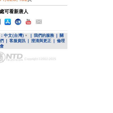
處可看新唐人
：
中文(台灣)
|
我們的服務
|
關
們
|
客服資訊
|
澄清與更正
|
倫理
會
Copyright ©2002-2025