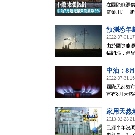
在國際能源價
電業用戶，調
油指出，在
價格，但配
預測恐年虧
對其他用戶暫
2022-07-01 17
5%
到年底，天然
由於國際能源
油已經針對電
幅調漲，但
會影響到下
電業用戶調漲
中油：8
2022-07-31 16
國際天然氣
宣布8月天然
底可增加收入
家用天然氣
2013-02-28 21
已經半年沒調
史新高，3月