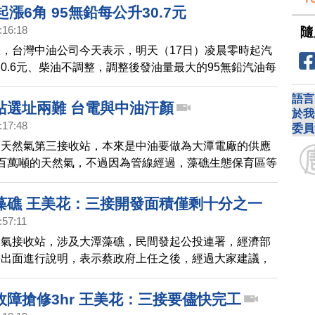
油每公升30.0元、95無鉛每公升31.5元，日前已接近美
起漲6角 95無鉛每公升30.7元
運伊朗石油的11月4日，市場預期心理，也推升油價，
:16:18
隨
高。
，台灣中油公司今天表示，明天（17日）凌晨零時起汽
0.6元、柴油不調整，調整後發油量最大的95無鉛汽油每
語言
站選址兩難 台電與中油汗顏
於我
:17:48
委員
，天然氣第三接收站，本來是中油要做為大潭電廠的供應
百萬噸的天然氣，不過因為管線經過，藻礁生態保育區等
行政院正在計畫遷址，中油代理董事長楊偉甫首度鬆口，
為選址對象之一，但八里居民反彈，現在遷址陷入兩難，
藻礁 王美花：三接開發面積僅剩十分之一
會影響2025年非核家園的目標。
:57:11
然氣接收站，涉及大潭藻礁，民間發起公投連署，經濟部
午出面進行說明，表示蔡政府上任之後，經過大家建議，
案檢討，目前開發面積只有原先的十分之一，也運用最友
少對環境影響。
故障搶修3hr 王美花：三接要儘快完工