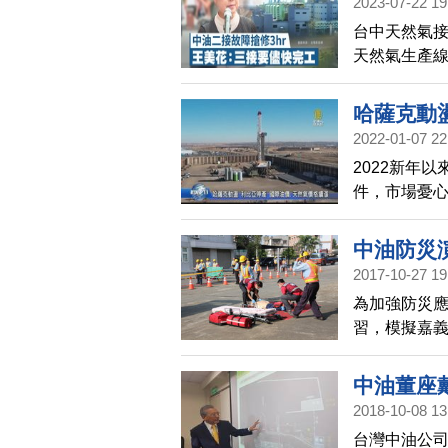
2023-07-22 19
台中天然氣接
天然氣生產線
示，事故發生
哈薩克動
2022-01-07 22
2022新年
件，市場憂
等不確定性
中油防災
2017-10-27 19
為加強防災應
習，模擬嘉義
氣幹管破裂
災應變的機
中油董座
2018-10-08 13
台灣中油公