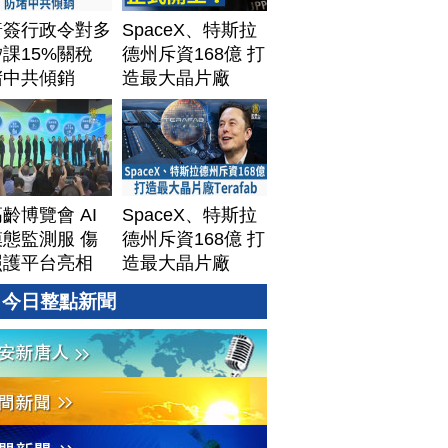
普簽行政令對多
SpaceX、特斯拉
課15%關稅
德州斥資168億 打
堵中共傾銷
造最大晶片廠
Terafab
齡博覽會 AI
SpaceX、特斯拉
態監測服 傷
德州斥資168億 打
照護平台亮相
造最大晶片廠
Terafab
今日整點新聞