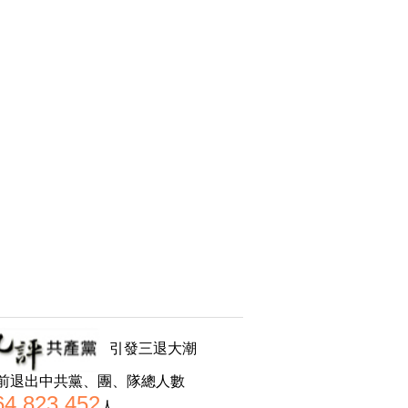
引發三退大潮
前退出中共黨、團、隊總人數
64,823,452
人