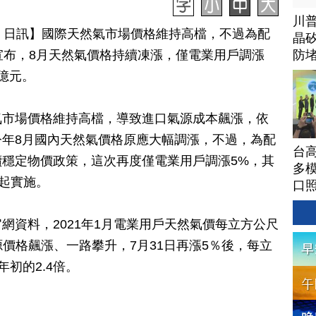
川
1 日訊】
國際天然氣市場價格維持高檔，不過為配
晶矽
宣布，8月天然氣價格持續凍漲，僅電業用戶調漲
防
億元。
氣市場價格維持高檔，導致進口氣源成本飆漲，依
年8月國內天然氣價格原應大幅調漲，不過，為配
台高
穩定物價政策，這次再度僅電業用戶調漲5%，其
多模
時起實施。
口
網資料，2021年1月電業用戶天然氣價每立方公尺
氣源價格飆漲、一路攀升，7月31日再漲5％後，每立
年初的2.4倍。