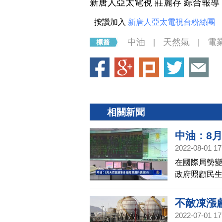
新唐人亞太電視 莊麗存 綜合報導
按讚加入
新唐人亞太電視台粉絲團
中油
天然氣
電
|
|
相關新聞
中油：8
2022-08-01 17
在國際局勢
政府照顧民生
漲，只有電業
加收入66億
不敵凍漲
2022-07-01 17