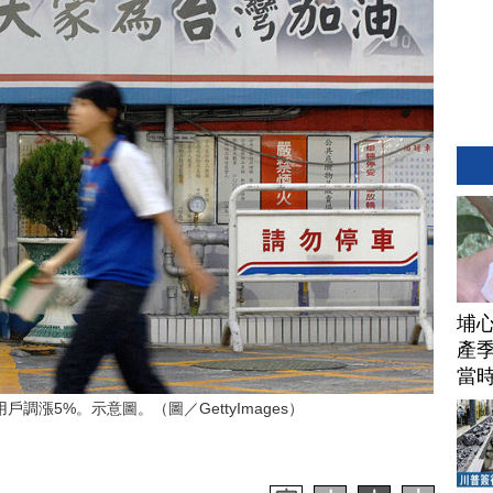
埔
產季
當
漲5%。示意圖。（圖／GettyImages）