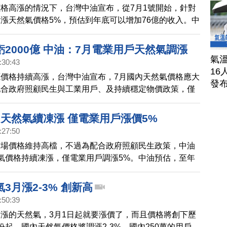
格高漲的情況下，台灣中油宣布，從7月1號開始，針對
漲天然氣價格5%，預估到年底可以增加76億的收入。中
國際能源價格上漲的壓力下，應該要大幅調漲國內天然氣
合政府照顧民生與工業用戶，以及持續穩定物價的政策，
2000億 中油：7月電業用戶天然氣調漲
不調整。但中油指出，如果7月份天然氣繼續凍漲，預估
氣溫
:30:43
氣產品全年將虧損超過2000億元。其實在今年5月，中
16
價格持續高漲，台灣中油宣布，7月國內天然氣價格應大
業用戶，包括台電在內調漲20%，這次再調漲5%，是否
發
配合政府照顧民生與工業用戶、及持續穩定物價政策，僅
一次的電價審議費率，受到關注。
5%，其他用戶仍不調整。
月天然氣續凍漲 僅電業用戶漲價5%
:27:50
市場價格維持高檔，不過為配合政府照顧民生政策，中油
氣價格持續凍漲，僅電業用戶調漲5%。中油預估，至年
新台幣66億元。
3月漲2-3% 創新高
:50:39
漲的天然氣，3月1日起就要漲價了，而且價格將創下歷
份起，國內天然氣價格將調漲2-3%，國內250萬的用戶，