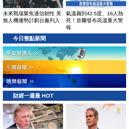
未來戰場聚焦通信韌性 美
氣溫飆到42.5度、16人熱
無人機優勢計劃台廠列入
死！首爾發布高溫重大警
報
今日整點新聞
財經一週最 HOT