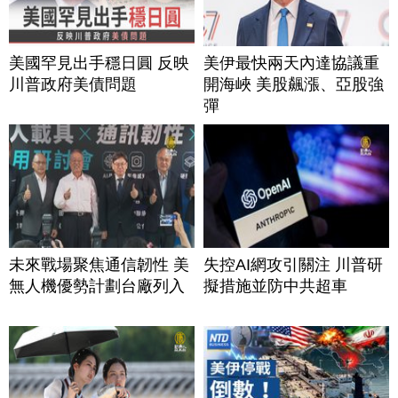
美國罕見出手穩日圓 反映
美伊最快兩天內達協議重
川普政府美債問題
開海峽 美股飆漲、亞股強
彈
未來戰場聚焦通信韌性 美
失控AI網攻引關注 川普研
無人機優勢計劃台廠列入
擬措施並防中共超車