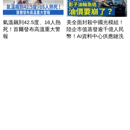
氣溫飆到42.5度、16人熱
美全面封殺中國光模組！
死！首爾發布高溫重大警
陸企市值蒸發逾千億人民
報
幣！AI資料中心供應鏈洗
牌？台灣喜迎轉單！成關
鍵樞紐？｜#財經新聞
│20260805 (三)