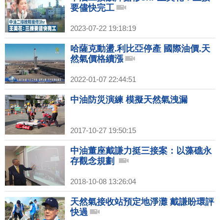
要儘快完工
2023-07-22 19:18:19
哈薩克動盪.利比亞停產 國際油價.天
然氣價格續漲
2022-01-07 22:44:51
中油防災演練 模擬天然氣洩漏
2017-10-27 19:50:15
中油董座戴謙力挺三接案：以藻礁永
存觀念規劃
2018-10-08 13:26:04
天然氣接收站預定地淨灘 戴謙盼環評
快過