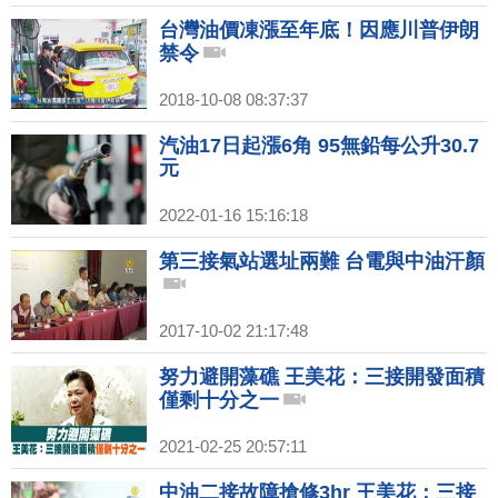
台灣油價凍漲至年底！因應川普伊朗
禁令
2018-10-08 08:37:37
汽油17日起漲6角 95無鉛每公升30.7
元
2022-01-16 15:16:18
第三接氣站選址兩難 台電與中油汗顏
2017-10-02 21:17:48
努力避開藻礁 王美花：三接開發面積
僅剩十分之一
2021-02-25 20:57:11
中油二接故障搶修3hr 王美花：三接