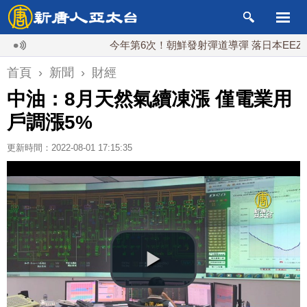
今年第6次！朝鮮發射彈道導彈 落日本EEZ外
首頁
›
新聞
›
財經
中油：8月天然氣續凍漲 僅電業用
戶調漲5%
更新時間：2022-08-01 17:15:35