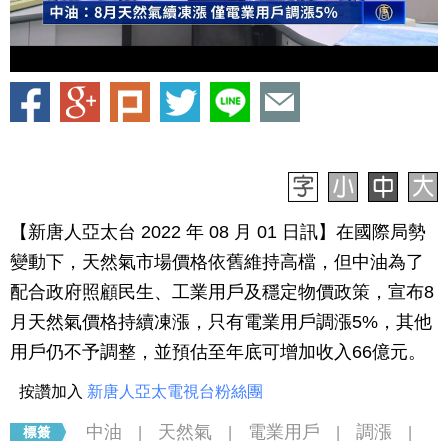
【新唐人亞太台 2022 年 08 月 01 日訊】在國際局勢
變動下，天然氣市場價格依舊維持高檔，但中油為了
配合政府照顧民生、工業用戶及穩定物價政策，宣布8
月天然氣價格持續凍漲，只有電業用戶調漲5%，其他
用戶仍不予調整，並預估至年底可增加收入66億元。
按讚加入
新唐人亞太電視台粉絲團
中油
天然氣
電業用戶
調漲
|
|
|
|