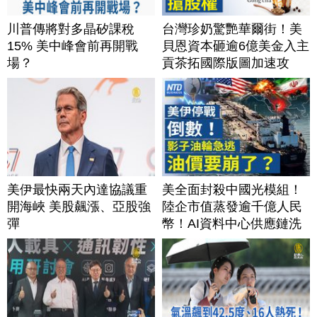
川普傳將對多晶矽課稅
台灣珍奶驚艷華爾街！美
15% 美中峰會前再開戰
貝恩資本砸逾6億美金入主
場？
貢茶拓國際版圖加速攻
美？｜#財經新聞｜
20260806(四)
美伊最快兩天內達協議重
美全面封殺中國光模組！
開海峽 美股飆漲、亞股強
陸企市值蒸發逾千億人民
彈
幣！AI資料中心供應鏈洗
牌？台灣喜迎轉單！成關
鍵樞紐？｜#財經新聞
│20260805 (三)