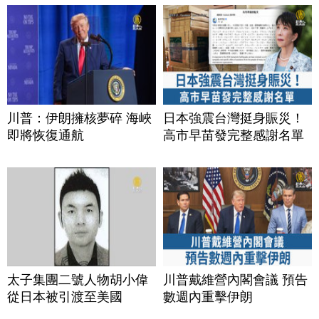
川普：伊朗擁核夢碎 海峽
日本強震台灣挺身賑災！
即將恢復通航
高市早苗發完整感謝名單
太子集團二號人物胡小偉
川普戴維營內閣會議 預告
從日本被引渡至美國
數週內重擊伊朗