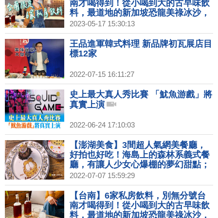
千層派、乳酪蛋糕～｜1000步的繽紛
南才喝得到！從小喝到大的古早味飲
台灣(416)
料，最道地的新加坡恐龍美祿冰沙，
療癒系的漢方草本茶，使用茶冰磚的
2023-05-17 15:30:13
冰磚茶，獨家冰滴技術的冰萃茶，威
士忌杯裝的台灣高山茶！｜1000步的
王品進軍韓式料理 新品牌初瓦展店目
繽紛台灣(439)
標12家
2022-07-15 16:11:27
史上最大真人秀比賽 「魷魚游戲」將
真實上演
2022-06-24 17:10:03
【澎湖美食】3間超人氣網美餐廳，
好拍也好吃！海島上的森林系義式餐
廳，有讓人少女心爆棚的夢幻甜點；
引領潮流的雲朵披薩，滿滿海鮮配料
2022-07-07 15:59:29
不手軟，澎湖人的披薩就是海派！隱
身老街的手作蛋糕店，有必嚐仙人掌
【台南】6家私房飲料，別無分號台
千層派、乳酪蛋糕～｜1000步的繽紛
南才喝得到！從小喝到大的古早味飲
台灣(416)預告
料，最道地的新加坡恐龍美祿冰沙，