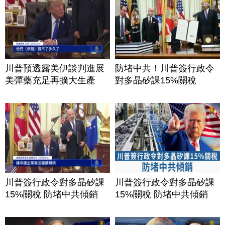
川普預透露美伊談判進展
防堵中共！川普簽行政令
美彈藥充足再擴大生產
對多晶矽課15%關稅
川普簽行政令對多晶矽課
川普簽行政令對多晶矽課
15%關稅 防堵中共傾銷
15%關稅 防堵中共傾銷