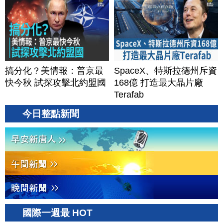
搞分化？美情報：普京最
SpaceX、特斯拉德州斥資
快今秋 試探攻擊北約盟國
168億 打造最大晶片廠
Terafab
今日整點新聞
國際一週最 HOT