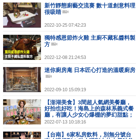
新竹靜態廚藝交流賽 數十道創意料理
很吸睛
2022-10-25 07:42:23
獨特感恩節炸火雞 主廚不藏私醬料製
方
2022-12-08 21:24:53
迷你廚房庵 日本匠心打造的溫暖廚房
2022-09-10 15:09:19
【澎湖美食】3間超人氣網美餐廳，
好拍也好吃！海島上的森林系義式餐
廳，有讓人少女心爆棚的夢幻甜點；
引領潮流的雲朵披薩，滿滿海鮮配料
2022-07-13 10:18:16
不手軟，澎湖人的披薩就是海派！隱
身老街的手作蛋糕店，有必嚐仙人掌
【台南】6家私房飲料，別無分號台