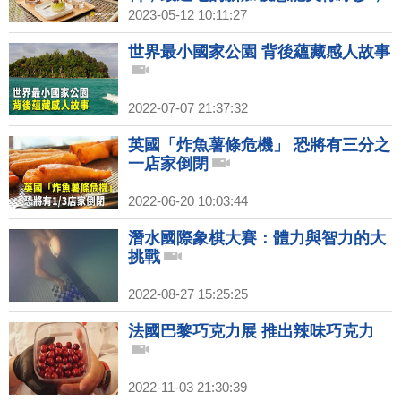
療癒系的漢方草本茶，使用茶冰磚的
2023-05-12 10:11:27
冰磚茶，獨家冰滴技術的冰萃茶，威
士忌杯裝的台灣高山茶！｜1000步的
世界最小國家公園 背後蘊藏感人故事
繽紛台灣(439)預告
2022-07-07 21:37:32
英國「炸魚薯條危機」 恐將有三分之
一店家倒閉
2022-06-20 10:03:44
潛水國際象棋大賽：體力與智力的大
挑戰
2022-08-27 15:25:25
法國巴黎巧克力展 推出辣味巧克力
2022-11-03 21:30:39