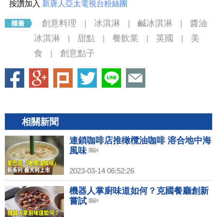
按讚加入
新唐人亞太電視台粉絲團
創意料理
冰淇淋
鹹冰淇淋
醬油
|
|
|
冰淇淋
甜點
餐飲業
英國
美
|
|
|
|
食
創意點子
|
相關新聞
連鎖咖啡店推橄欖油咖啡 溶合地中海
風味
2023-03-14 06:52:26
機器人掌廚味道如何？克國餐廳創新
嘗試