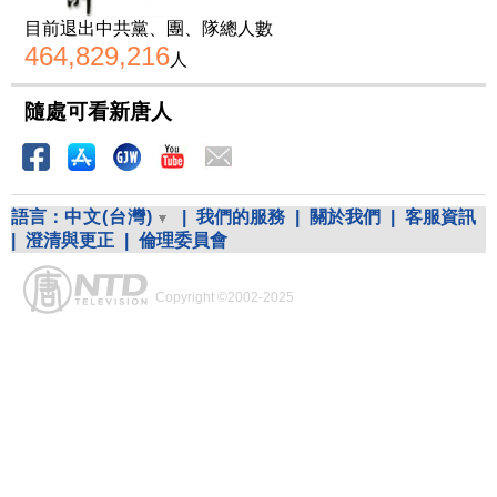
目前退出中共黨、團、隊總人數
464,829,216
人
隨處可看新唐人
語言：
中文(台灣)
|
我們的服務
|
關於我們
|
客服資訊
|
澄清與更正
|
倫理委員會
Copyright ©2002-2025