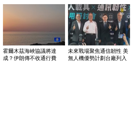
霍爾木茲海峽協議將達
未來戰場聚焦通信韌性 美
成？伊朗傳不收通行費
無人機優勢計劃台廠列入