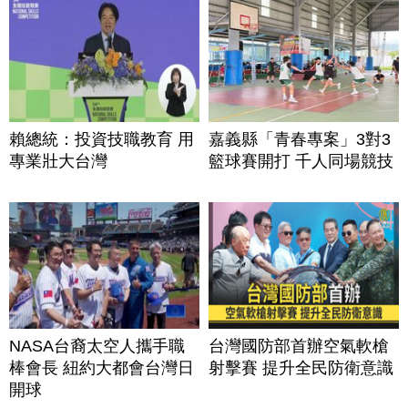
賴總統：投資技職教育 用
嘉義縣「青春專案」3對3
專業壯大台灣
籃球賽開打 千人同場競技
NASA台裔太空人攜手職
台灣國防部首辦空氣軟槍
棒會長 紐約大都會台灣日
射擊賽 提升全民防衛意識
開球