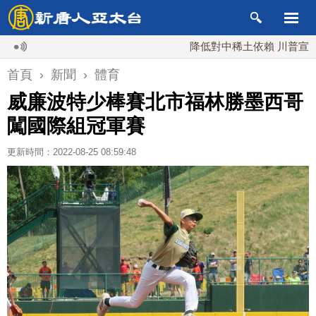
降低對中稀土依賴 川普宣布礦業投
首頁
›
新聞
›
體育
威廉波特少棒賽北市福林勝墨西哥
闖國際組冠軍賽
更新時間：2022-08-25 08:59:48