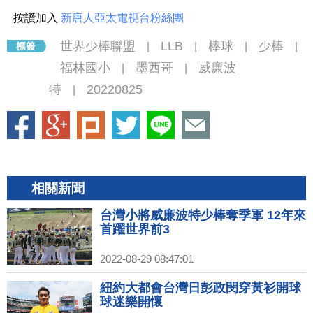
按讚加入
新唐人亞太電視台粉絲團
世界少棒聯盟
LLB
棒球
少棒
|
|
|
|
福林國小
墨西哥
威廉波
|
|
特
20220825
|
相關新聞
台灣小將威廉波特少棒奪季軍 12年來
首躍世界前3
2022-08-29 08:47:01
紐約大都會台灣日彭政閔穿黃衫開球
球迷樂開懷