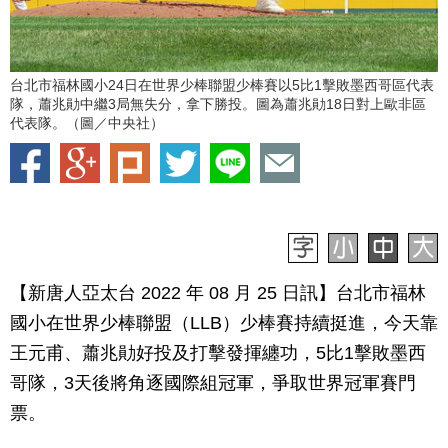
台北市福林國小24日在世界少棒聯盟少棒賽以5比1擊敗墨西哥區代表
隊，蕭兆勛中繼3局無失分，拿下勝投。圖為蕭兆勛18日對上歐非區
代表隊。（圖／中央社）
【新唐人亞太台 2022 年 08 月 25 日訊】台北市福林
國小在世界少棒聯盟（LLB）少棒賽持續挺進，今天靠
王元甫、蕭兆勛好投及打擊發揮纏功，5比1擊敗墨西
哥隊，3天後將角逐國際組冠軍，爭取世界冠軍賽門
票。