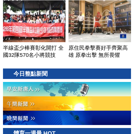
半線盃少棒賽彰化開打 全
原住民拳擊賽好手齊聚高
國32隊570名小將競技
雄 原拳出擊 無所畏懼
今日整點新聞
體育一週最 HOT