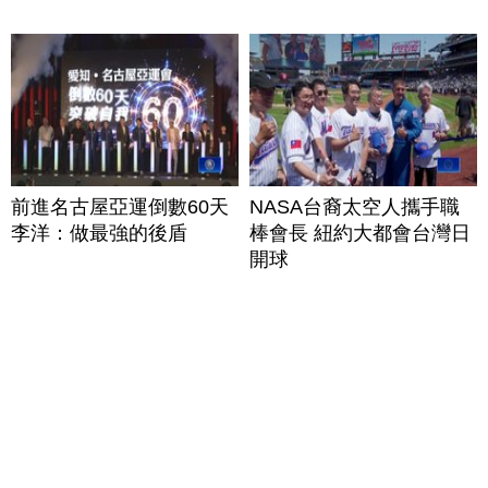
前進名古屋亞運倒數60天
NASA台裔太空人攜手職
李洋：做最強的後盾
棒會長 紐約大都會台灣日
開球