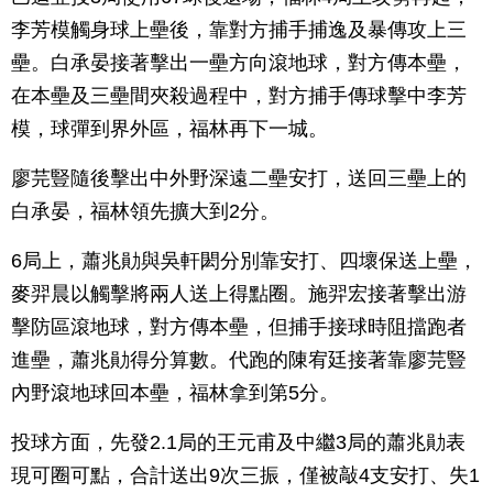
李芳模觸身球上壘後，靠對方捕手捕逸及暴傳攻上三
壘。白承晏接著擊出一壘方向滾地球，對方傳本壘，
在本壘及三壘間夾殺過程中，對方捕手傳球擊中李芳
模，球彈到界外區，福林再下一城。
廖芫豎隨後擊出中外野深遠二壘安打，送回三壘上的
白承晏，福林領先擴大到2分。
6局上，蕭兆勛與吳軒閎分別靠安打、四壞保送上壘，
麥羿晨以觸擊將兩人送上得點圈。施羿宏接著擊出游
擊防區滾地球，對方傳本壘，但捕手接球時阻擋跑者
進壘，蕭兆勛得分算數。代跑的陳宥廷接著靠廖芫豎
內野滾地球回本壘，福林拿到第5分。
投球方面，先發2.1局的王元甫及中繼3局的蕭兆勛表
現可圈可點，合計送出9次三振，僅被敲4支安打、失1