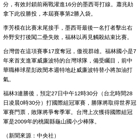
分，有效封鎖前兩戰灌進16分的墨西哥打線。蕭兆勛
拿下此役勝投，本屆賽事第2勝入袋。
李芳模在比賽末尾接手，墨西哥最後一名打者擊出右
外野安打後闖二壘失敗，福林以再見觸殺結束比賽。
台灣曾在這項賽事17度奪冠，傲視群雄。福林國小是7
年來首支進軍威廉波特的台灣球隊，備受矚目，前中
華職棒球星彭政閔本週特地赴威廉波特替小將加油打
氣。
福林3連勝後，預定27日中午12時30分（台北時間28
日凌晨0時30分）打國際組冠軍賽，勝隊將取得世界冠
軍賽門票，敗隊將爭奪季軍。台灣上次獲得國際組冠
軍是2009年的桃園縣龜山國小少棒隊。
（新聞來源：中央社）