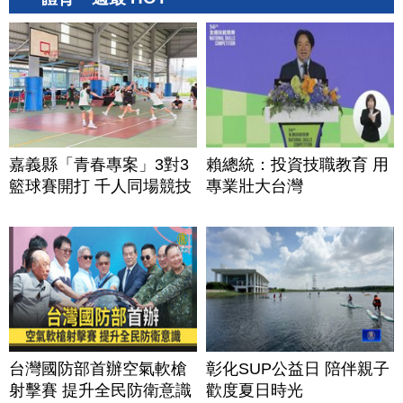
嘉義縣「青春專案」3對3
賴總統：投資技職教育 用
籃球賽開打 千人同場競技
專業壯大台灣
台灣國防部首辦空氣軟槍
彰化SUP公益日 陪伴親子
射擊賽 提升全民防衛意識
歡度夏日時光