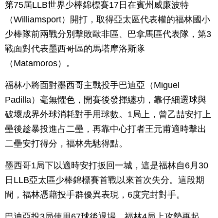
第75屆LLB世界少棒錦標賽17日在賓州威廉波特
（Williamsport）開打，取得亞太區代表權的福林國小
少棒隊前兩戰分別擊敗歐非區、巴拿馬區代表隊，第3
戰面對代表墨西哥區的馬塔摩洛斯隊
（Matamoros）。
福林小將面對墨西哥主戰投手巴迪亞（Miguel
Padilla）毫無懼色，開賽後發揮纏功，靠仔細選球與
破壞成界外球消耗對手用球數。1局上，曾乙喆安打上
壘後趁暴投進占二壘，再靠中心打者王元甫適時擊出
二壘安打得分，福林先馳得點。
墨西哥1局下以適時安打扳回一城，這是福林自6月30
日LLB亞太區少棒錦標賽首戰以來首次失分。這段期
間，福林憑藉投手群優異表現，6度完封對手。
巴迪亞投3局使用67球後退場，福林4局上攻勢再起，