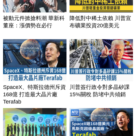
被動元件掀搶料潮 華新科
降低對中稀土依賴 川普宣
董座：漲價勢在必行
布礦業投資20億美元
SpaceX、特斯拉德州斥資
川普簽行政令對多晶矽課
168億 打造最大晶片廠
15%關稅 防堵中共傾銷
Terafab