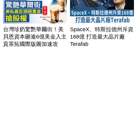
台灣珍奶驚艷華爾街！美
SpaceX、特斯拉德州斥資
貝恩資本砸逾6億美金入主
168億 打造最大晶片廠
貢茶拓國際版圖加速攻
Terafab
美？｜#財經新聞｜
20260806(四)