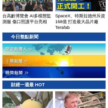
台高齡博覽會 AI多模態監
SpaceX、特斯拉德州斥資
測服 傷口照護平台亮相
168億 打造最大晶片廠
Terafab
今日整點新聞
財經一週最 HOT