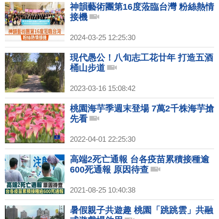
神韻藝術團第16度蒞臨台灣 粉絲熱情
接機
2024-03-25 12:25:30
現代愚公！八旬志工花廿年 打造五酒
桶山步道
2023-03-16 15:08:42
桃園海芋季週末登場 7萬2千株海芋搶
先看
2022-04-01 22:25:30
高端2死亡通報 台各疫苗累積接種逾
600死通報 原因待查
2021-08-25 10:40:38
暑假親子共遊趣 桃園「跳跳雲」共融