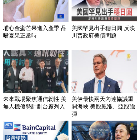
埔心金蜜芒果進入產季 品
美國罕見出手穩日圓 反映
嚐夏果正當時
川普政府美債問題
未來戰場聚焦通信韌性 美
美伊最快兩天內達協議重
無人機優勢計劃台廠列入
開海峽 美股飆漲、亞股強
彈