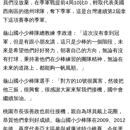
員們沒放棄，在季軍戰提前4局10比0，輕取代表美國
西南區的德州球隊，奪下季軍，這是台灣連續第2屆拿
下這項賽事的季軍。
龜山國小少棒隊總教練 李政達：「這次沒有拿到冠
軍，但是有跟小朋友講，這只是少棒的一個階段，未
來是希望他們好好努力，朝著自己的方向，無論有沒
有打球，秉持著他們在少棒練習的團隊精神，無論在
未來的道路上，都能夠一帆風順。」
龜山國小少棒隊選手：「對方的10號很厲害，然後把
他三振，很興奮，很感謝大家來幫我們接機，國中會
繼續加油。」
桃園市長張善政也前往接機，親自為球員戴上花圈，
恭賀他們拿到好成績。龜山國小少棒隊在2009、2012
年後，再度代表亞太區參與威廉波特少棒賽，今年更