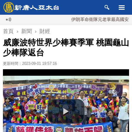
伊朗革命衛隊元老掌最高國安會 內鬥
首頁
›
新聞
›
財經
威廉波特世界少棒賽季軍 桃園龜山
少棒隊返台
更新時間：2023-09-01 19:57:16