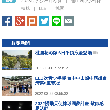
2023世界少棒錦標賽
龜山國小少棒隊
|
|
棒球
LLB
桃園
|
|
相關新聞
桃園花彩節 6日平鎮浪漫登場
2021-11-06 21:23:12
LLB次青少棒賽 台中中山國中稱雄台
灣第8度奪冠
2022-08-22 08:55:32
2022慢飛天使棒球圓夢計畫 敬師感
恩活動