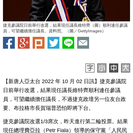
捷克參議院日前舉行改選，結果現任議長維特齊（圖）順利連任參議
員，可望繼續擔任議長。資料照。（圖／GettyImages）
【新唐人亞太台 2022 年 10 月 02 日訊】捷克參議院
日前舉行改選，結果現任議長維特齊順利連任參議
員，可望繼續擔任議長，不過捷克政壇另一位友台政
要、布拉格市長賀瑞普恐怕即將下台。
捷克參議院改選1/3席次，昨天進行第二輪投票。結果
現任總理費亞拉（Petr Fiala）領導的保守黨「人民民