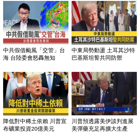
中共假借颱風「交管」台
中東局勢動盪 土耳其沙特
海 台陸委會怒轟無知
巴基斯坦誓共同防禦
降低對中稀土依賴 川普宣
川普預透露美伊談判進展
布礦業投資20億美元
美彈藥充足再擴大生產