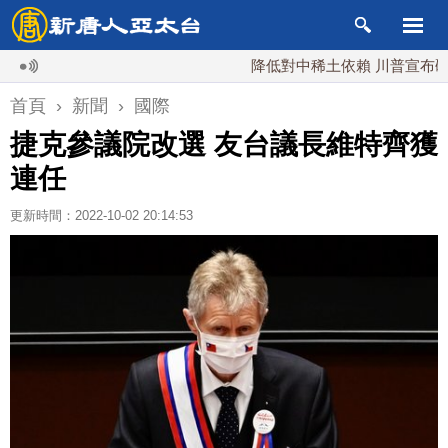
降低對中稀土依賴 川普宣布礦業投資
首頁
›
新聞
›
國際
捷克參議院改選 友台議長維特齊獲
連任
更新時間：2022-10-02 20:14:53