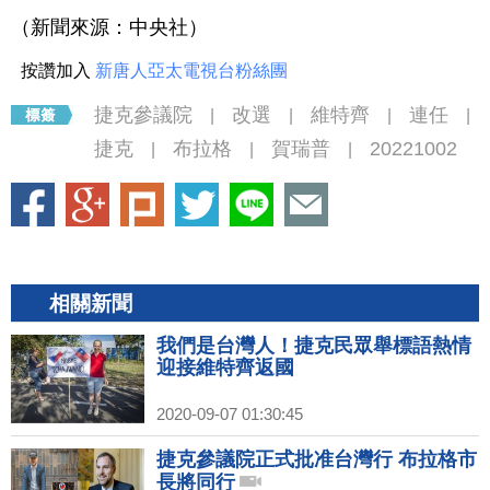
（新聞來源：中央社）
按讚加入
新唐人亞太電視台粉絲團
捷克參議院
改選
維特齊
連任
|
|
|
|
捷克
布拉格
賀瑞普
20221002
|
|
|
相關新聞
我們是台灣人！捷克民眾舉標語熱情
迎接維特齊返國
2020-09-07 01:30:45
捷克參議院正式批准台灣行 布拉格市
長將同行