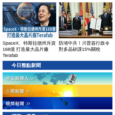
SpaceX、特斯拉德州斥資
防堵中共！川普簽行政令
168億 打造最大晶片廠
對多晶矽課15%關稅
Terafab
今日整點新聞