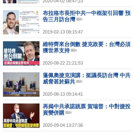
2020-04-02 08:47:23
布拉格市長拒中共一中框架引回響 預
告三月訪台灣
2019-02-13 08:15:47
維特齊來台倒數 捷克政要：台灣必須
獲世界支持
2020-08-22 21:21:53
蓬佩奧捷克演講：挺議長訪台灣 中共
威脅甚於蘇共
2020-08-13 09:14:41
再揭中共承諾跳票 賀瑞普：中對捷投
資變併購
2020-09-04 13:27:36