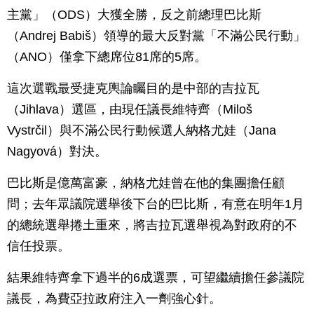
主黨」（ODS）大獲全勝，反之前總理巴比斯
（Andrej Babiš）領導的最大反對黨「不滿公民行動」
（ANO）僅拿下總席位81席的5席。
這次選戰最受捷克輿論矚目的是中部的吉拉瓦
（Jihlava）選區，由現任議長維特齊（Miloš
Vystrčil）與不滿公民行動候選人納格尤娃（Jana
Nagyová）對決。
巴比斯是億萬富豪，納格尤娃曾在他的集團擔任顧
問；去年眾議院選舉後下台的巴比斯，有意在明年1月
的總統選舉捲土重來，將吉拉瓦選舉視為對政府的不
信任投票。
結果維特齊拿下過半的6成選票，可望繼續擔任參議院
議長，為費亞拉政府注入一劑強心針。