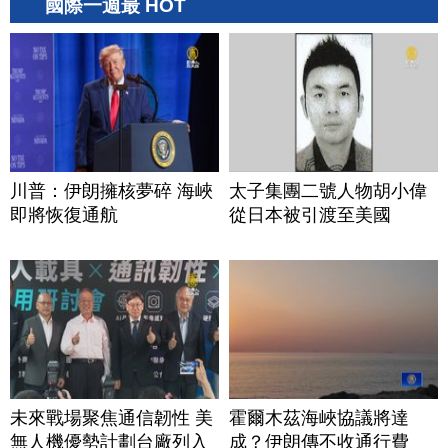
國際一週最 HOT
川普：伊朗擁核夢碎 海峽
太子集團二號人物胡小偉
即將恢復通航
從日本被引渡至美國
未來戰場聚焦通信韌性 美
霍爾木茲海峽協議將達
無人機優勢計劃台廠列入
成？伊朗傳不收通行費