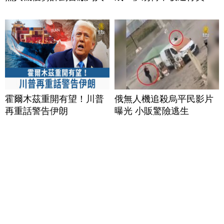
霍爾木茲重開有望！川普
俄無人機追殺烏平民影片
再重話警告伊朗
曝光 小販驚險逃生