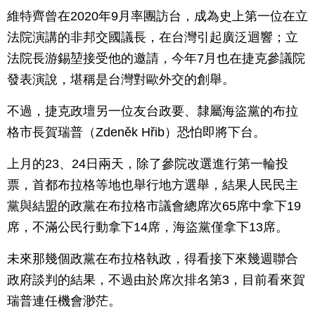
維特齊曾在2020年9月率團訪台，成為史上第一位在立
法院演講的非邦交國議長，在台灣引起廣泛迴響；立
法院長游錫堃接受他的邀請，今年7月也在捷克參議院
發表演說，堪稱是台灣對歐外交的創舉。
不過，捷克政壇另一位友台政要、隸屬海盜黨的布拉
格市長賀瑞普（Zdeněk Hřib）恐怕即將下台。
上月的23、24日兩天，除了參院改選進行第一輪投
票，首都布拉格等地也舉行地方選舉，結果人民民主
黨與結盟的政黨在布拉格市議會總席次65席中拿下19
席，不滿公民行動拿下14席，海盜黨僅拿下13席。
未來那幾個政黨在布拉格執政，得看接下來幾週聯合
政府談判的結果，不過由於席次排名第3，目前看來賀
瑞普連任機會渺茫。