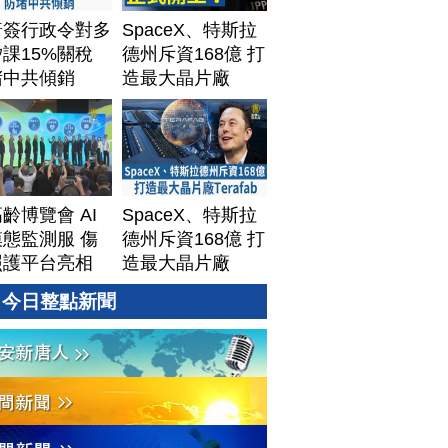
普簽行政令對多
SpaceX、特斯拉
課15%關稅
德州斥資168億 打
堵中共傾銷
造最大晶片廠
Terafab
齡博覽會 AI
SpaceX、特斯拉
態監測服 傷
德州斥資168億 打
照護平台亮相
造最大晶片廠
Terafab
今日整點新聞