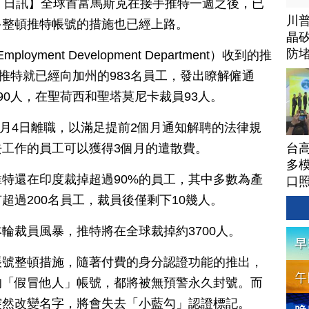
月 08 日訊】全球首富馬斯克在接手推特一週之後，已
川
多整頓推特帳號的措施也已經上路。
晶矽
防
ployment Development Department）收到的推
）推特就已經向加州的983名員工，發出瞭解僱通
90人，在聖荷西和聖塔莫尼卡裁員93人。
1月4日離職，以滿足提前2個月通知解聘的法律規
台高
工作的員工可以獲得3個月的遣散費。
多模
特還在印度裁掉超過90%的員工，其中多數為產
口
超過200名員工，裁員後僅剩下10幾人。
輪裁員風暴，推特將在全球裁掉約3700人。
帳號整頓措施，隨著付費的身分認證功能的推出，
的「假冒他人」帳號，都將被無預警永久封號。而
突然改變名字，將會失去「小藍勾」認證標記。