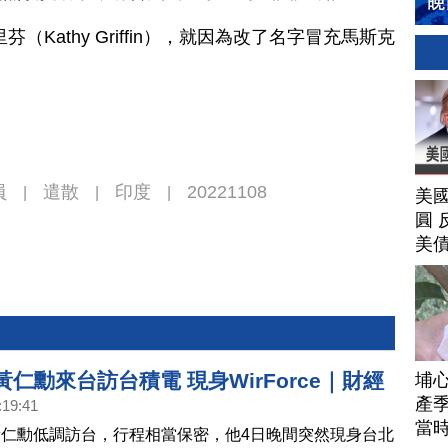
Kathy Griffin），就因為改了名字冒充馬斯克
員
遣散
印度
20221108
|
|
|
美
圓 
美
黃仁勳來台訪台積電 現身WirForce｜財經
埔
產季
:19:41
當
仁勳低調訪台，行程相當保密，他4日晚間突然現身台北