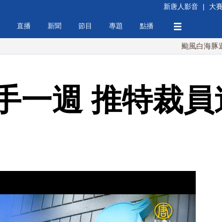
新唐人影音
|
大
直播
新聞
節目
專題
點播
颱風白海豚週末最接近
手一週 推特裁員