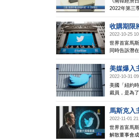
《南韓經濟日
2022年第三
萬支。不過，
占有率達到2
收購期限
2022-10-25 10
世界首富馬斯克
同時告訴潛在
過，推特法律顧
清，沒有計
美媒爆入
2022-10-31 09
美國「紐約時
裁員，是為
認。
馬斯克入
2022-11-01 21
世界首富馬
解散董事會