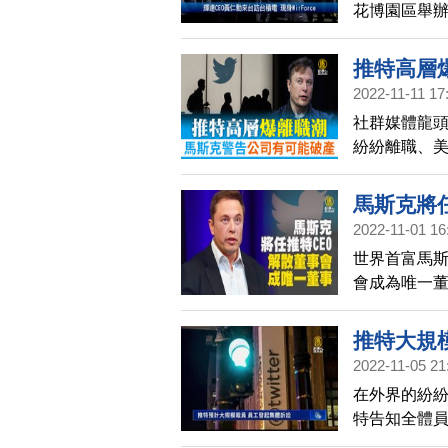
花博園區舉
裁魏哲家等
人張淑芬也
推特高層
2022-11-11 17
社群媒體龍頭
紛紛離職、美
更提出推特
馬斯克將
2022-11-01 16
世界首富馬斯
會成為唯一
推特大規
2022-11-05 21
在外界的紛紛
特告知全體