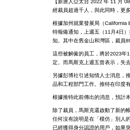
【新唐人亞太台 2022 年 11 
經裁員超過千人，與此同時，更
根據加州就業發展局（California Em
特報備通知，上週五（11月4日
知。其中在舊金山和灣區，裁員8
這些被解僱的員工，將於2023年
定。而馬斯克上週五曾表示，失去
另據彭博社引述知情人士消息，推
品和工程部門工作。推特在印度有
根據推特此前傳出的消息，預計本
除了裁員，馬斯克還啟動了新的
任何沒有說明是在「模仿」別人
已經獲得身分認證的用戶，如果