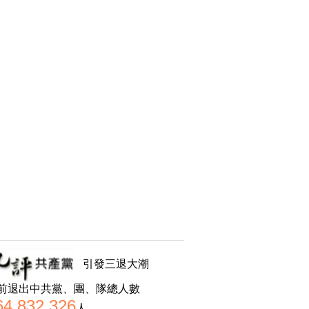
引發三退大潮
前退出中共黨、團、隊總人數
64,832,326
人