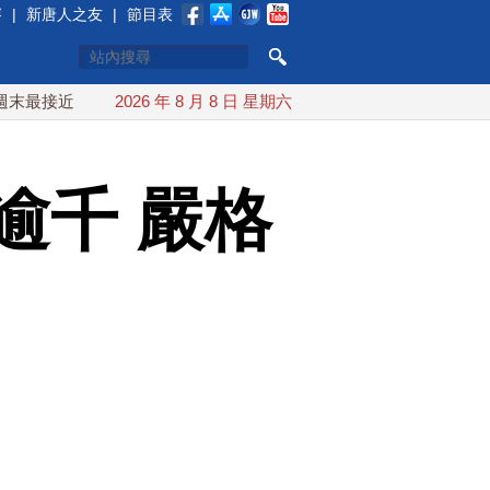
賽
|
新唐人之友
|
節目表
台灣 最快9日可能登陸中國
2026 年 8 月 8 日 星期六
台灣漢光首結合城鎮演習 AIT連
逾千 嚴格