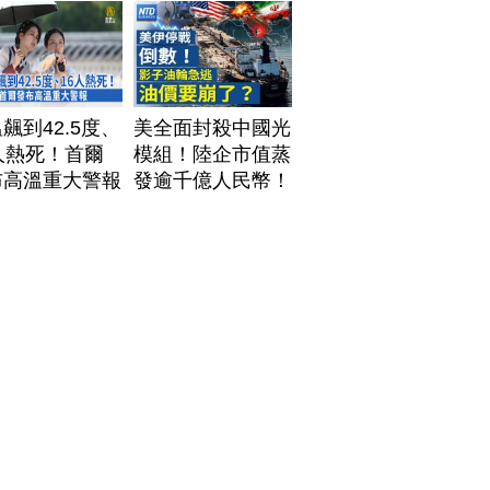
飆到42.5度、
美全面封殺中國光
人熱死！首爾
模組！陸企市值蒸
布高溫重大警報
發逾千億人民幣！
AI資料中心供應鏈
洗牌？台灣喜迎轉
單！成關鍵樞紐？
｜#財經新聞
│20260805 (三)