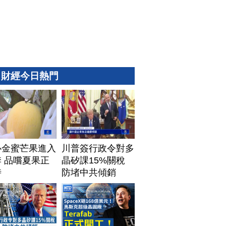
財經今日熱門
心金蜜芒果進入
川普簽行政令對多
 品嚐夏果正
晶矽課15%關稅
時
防堵中共傾銷