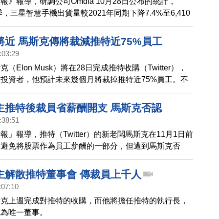
報》報導，研調公司Omdia 10月28日公布的統計，
季，三星智慧手機出貨量較2021年同期下降7.4%至6,410
以銷量計算，2022年第三季三星在全球智慧手機市場的
1%，仍然排名第一。
將近 馬斯克傳將裁減推特近75%員工
:03:29
（Elon Musk）將在28日完成推特收購（Twitter），
投資者，他預計未來幾個月將裁掉推特近75%員工。不
問艾吉特（Sean Edgett）20日向員工發送電子郵件澄
畫進行全公司範圍的大規模裁員。
主推特後裁員省薪酬開支 馬斯克否認
:38:51
報」報導，推特（Twitter）的新老闆馬斯克在11月1日前
了避免將股票作為員工薪酬的一部分，但遭到馬斯克否
主解散推特董事會 傳裁員上千人
:07:10
斯克上週完成對推特的收購，而他將擔任推特的執行長，
成為唯一董事。