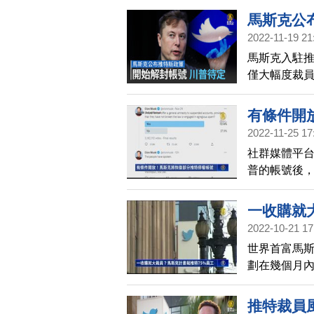
馬斯克公
2022-11-19 21
馬斯克入駐推
僅大幅度裁員
馬斯克發出
有條件開
2022-11-25 17
社群媒體平台
普的帳號後，
停權帳號。馬
推特被停權
一收購就
獲得300多
2022-10-21 17
的實際做法
世界首富馬斯
節解雇了數
劃在幾個月內
馬斯克的證
斯克曾告訴
員。儘管推
推特裁員