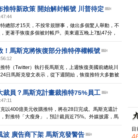
布推特新政策 開始解封帳號 川普待定
:47:44
特總部才15天，不按常規辦事，做出多個驚人舉動，不
，更著手恢復多個被封帳戶。美東週五晚上7點47分，
民意調查，詢問是否回覆前總統川普的帳號。
放！馬斯克將恢復部分推特停權帳號
:56:12
推特（Twitter）執行長馬斯克，上週恢復美國前總統川
24日馬斯克發文表示，從下週開始，恢復推特大多數被
斯克週三（23日）發起網路民調，詢問是否要「大赦」
帳號，前提是沒犯法或進行惡劣的垃圾郵件行為。推特上
大裁員？馬斯克計畫裁推特75%員工
萬人參與，超過7成投票贊成。但是目前還不清楚，馬斯克
:47:11
以及會有多少停權帳號被恢復。另外傳出，馬斯克在感恩
克以400億美元收購推特，將在28日完成。馬斯克還計
十名推特員工，其中大部分是工程師。但此消息沒有獲得
，對推特「大瘦身」，預計裁員近75%。外媒披露，馬
實。
投資人，他最早向銀行家尋求融資時，就計劃要對推特裁
目
特人資單位告訴員工，公司方面沒有大幅裁員計畫，但相
風波 廣告商下架 馬斯克發警告
4