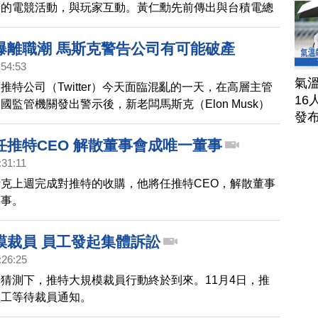
辦的電競活動，與玩家互動。黃仁勳先前傳出與台積電總
台灣供應鏈合作夥伴及客戶會面，台積電創辦人張忠謀夫
證實，黃仁勳曾到家中拜訪。
爆離職潮 馬斯克警告公司有可能破產
:54:53
氣溫
推特公司（Twitter）今天面臨混亂的一天，在高層主管
16
國監管機關發出警示後，新老闆馬斯克（Elon Musk）
發
破產的可能性。
任推特CEO 解散董事會成唯一董事
:31:11
克上週完成對推特的收購，他將任推特CEO，解散董事
董事。
模裁員 員工發起集體訴訟
:26:25
猜測下，推特大規模裁員行動終於到來。11月4日，推
員工等待裁員通知。