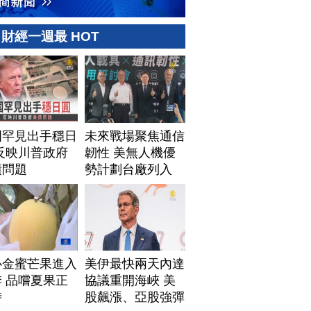
財經一週最 HOT
國罕見出手穩日
未來戰場聚焦通信
反映川普政府
韌性 美無人機優
債問題
勢計劃台廠列入
心金蜜芒果進入
美伊最快兩天內達
 品嚐夏果正
協議重開海峽 美
時
股飆漲、亞股強彈