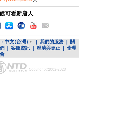
處可看新唐人
：
中文(台灣)
|
我們的服務
|
關
們
|
客服資訊
|
澄清與更正
|
倫理
會
Copyright ©2002-2023