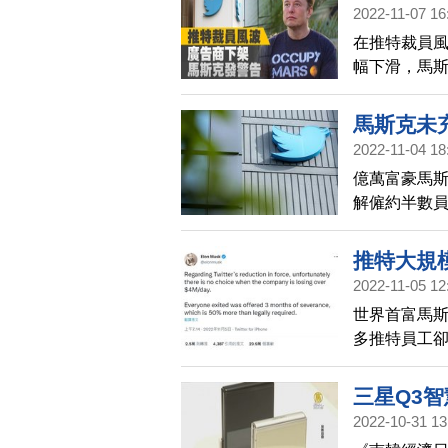
關文件顯示，
2022-11-07 16
人，他準備裁
在推特裁員
決定，計劃裁
幅下滑，馬
億美元。
馬斯克未
2022-11-04 18
億萬富豪馬斯
解僱約半數員工
此向舊金山
推特大規
2022-11-05 12
世界首富馬斯
多推特員工
師、網管人
三星Q3智
2022-10-31 13
100秒