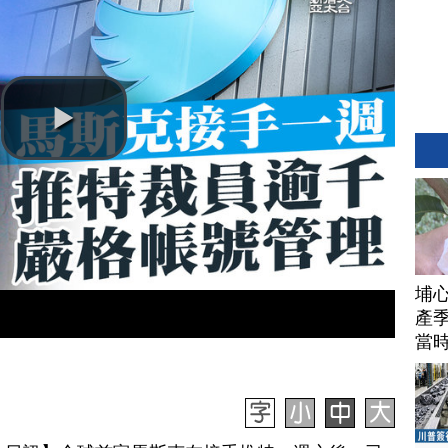
埔
產季
當