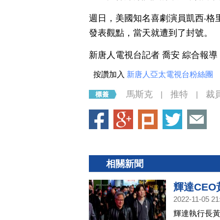
週日，美國知名喜劇演員凱西‧格里芬（
發表觀點，當天就遭到了封號。
新唐人電視台記者 喬安 綜合報導
按讚加入
新唐人亞太電視台粉絲團
馬斯克
推特
裁
|
|
相關新聞
輝達CEO
2022-11-05 21
輝達執行長黃