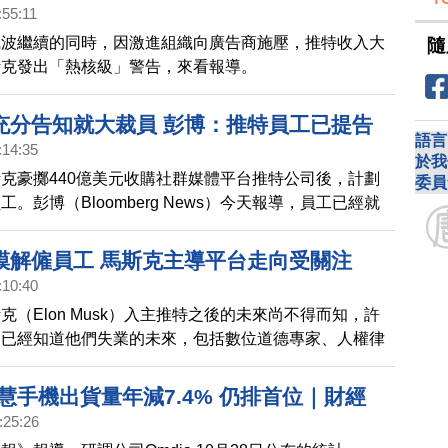
馬斯克已向潛在投資者表示，目前推特員工約有7500
:55:11
掉75%，留下2000多人左右。報導指出，推特管理層已
風波繼續的同時，因激進組織向廣告商施壓，推特收入大
隨
減約四分之一的員工，在明年底之前，把薪資規模削減8
斯克發出「熱核級」警告，來看報導。
充分告知就大裁員 彭博：推特員工已提告
語言
:14:35
於我
克豪擲440億美元收購社群媒體平台推特公司後，計劃
委員
。彭博（Bloomberg News）今天報導，員工已經就
聯邦法院提起集體訴訟。
模解僱員工 馬斯克主導平台走向受關注
:10:40
克（Elon Musk）入主推特之後的未來尚不得而知，許
卻已經知道他們失業的未來，包括數位道德專家、人權律
員和工程師紛紛推文說「再見」。
慧手機出貨量年減7.4% 仍排首位｜財經
:25:26