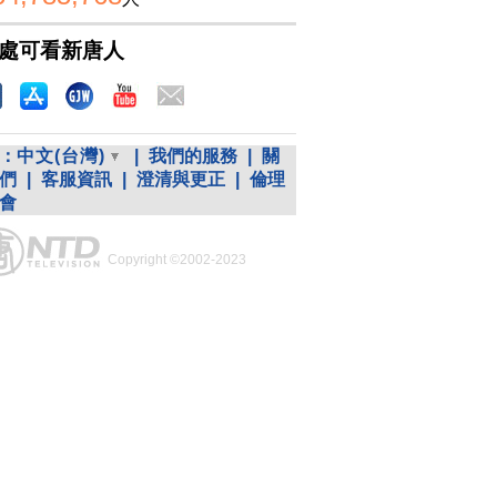
處可看新唐人
：
中文(台灣)
|
我們的服務
|
關
們
|
客服資訊
|
澄清與更正
|
倫理
會
Copyright ©2002-2023