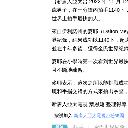
【新唐人亞太台 2022 年 11 
歲男子，在一分鐘內拍手1140
世界上拍手最快的人。
來自伊利諾州的麥耶（Dalton 
界紀錄，結果成功以1140下，超過前
並在半年多後，獲得金氏世界紀
麥耶在小學時第一次看到世界最
且不斷地練習。
麥耶表示，這次之所以能挑戰成
腕和手指交錯的方式來拍出掌聲
新唐人亞太電視 葉恩婕 整理報導
按讚加入
新唐人亞太電視台粉絲團
拍手
金氏世界紀錄
|