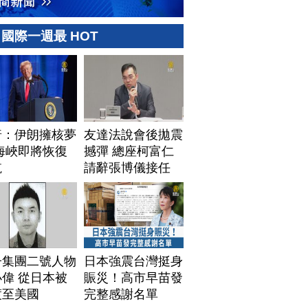
國際一週最 HOT
普：伊朗擁核夢
友達法說會後拋震
海峽即將恢復
撼彈 總座柯富仁
航
請辭張博儀接任
子集團二號人物
日本強震台灣挺身
偉 從日本被
賑災！高市早苗發
渡至美國
完整感謝名單