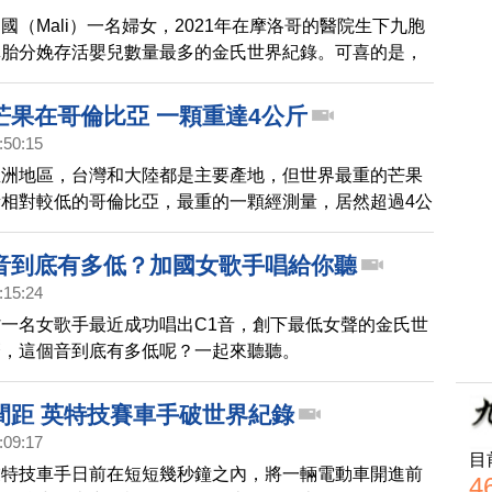
國（Mali）一名婦女，2021年在摩洛哥的醫院生下九胞
單胎分娩存活嬰兒數量最多的金氏世界紀錄。可喜的是，
出生19個月後，終於和父母一起平安回家。
芒果在哥倫比亞 一顆重達4公斤
:50:15
亞洲地區，台灣和大陸都是主要產地，但世界最重的芒果
相對較低的哥倫比亞，最重的一顆經測量，居然超過4公
果跟這顆巨無霸芒果比起來，簡直就是小巫見大巫。
音到底有多低？加國女歌手唱給你聽
:15:24
一名女歌手最近成功唱出C1音，創下最低女聲的金氏世
麼，這個音到底有多低呢？一起來聽聽。
間距 英特技賽車手破世界紀錄
:09:17
目
業特技車手日前在短短幾秒鐘之內，將一輛電動車開進前
4