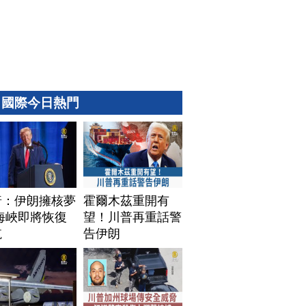
國際今日熱門
普：伊朗擁核夢
霍爾木茲重開有
海峽即將恢復
望！川普再重話警
航
告伊朗