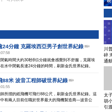
逾24分鐘 克羅埃西亞男子創世界紀錄
川
:07:58
碎 
閉氣時間大約30秒到1分鐘就會感覺到不舒服，克羅埃
通
在水中閉氣長達24分鐘的時間，刷新金氏世界紀錄。
飛88米 波音工程師破世界紀錄
:01:55
師所摺的紙飛機可飛行88公尺，刷新金氏世界紀錄。這
太
其中有兩人目前任職於世界最大的飛機製造商—波音公
胡小
引