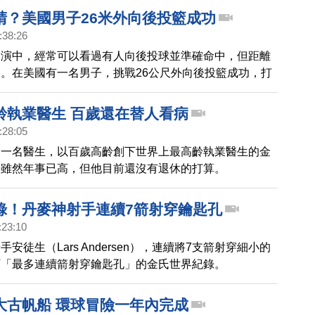
睛？美國男子26米外向後投籃成功
:38:26
表演中，經常可以看過有人向後投球並準確命中，但距離
。在美國有一名男子，挑戰26公尺外向後投籃成功，打
紀錄，讓人不禁懷疑，他的後腦上是不是也長了雙眼睛。
齡執業醫生 百歲還在替人看病
:28:05
州一名醫生，以百歲高齡創下世界上最高齡執業醫生的金
。雖然年事已高，但他目前還沒有退休的打算。
錄！丹麥神射手連續7箭射穿鑰匙孔
:23:10
安徒生（Lars Andersen），連續將7支箭射穿細小的
下「最多連續箭射穿鑰匙孔」的金氏世界紀錄。
大古帆船 環球冒險一年內完成