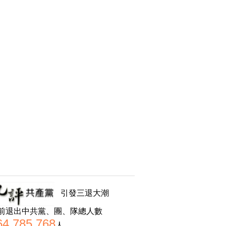
引發三退大潮
前退出中共黨、團、隊總人數
64,785,768
人