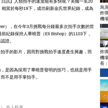
月 12 日訊】人類拍手的速度能有多快呢？美國一名20
烏
下，相當於每秒19下，成功刷新金氏世界紀錄，成為
炸彈
機
Meyer），在今年3月挑戰每分鐘最多次拍手次數的世
紀錄保持人畢曉普（Eli Bishop）的1103下，
錄認證。
炸
快拍手的影片，因而對挑戰拍手速度產生興趣，而
機場
長
功，是因為採用了畢曉普發明的技巧，也就是用手
，而不是用手掌拍手。
奇人軼事
|