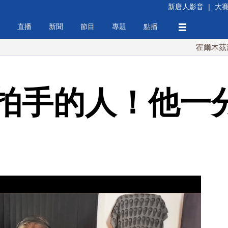
新唐人影音
|
大
直播
新聞
節目
專題
點播
霍爾木茲海峽協議
拍手的人！他一