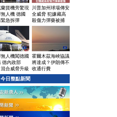
克蘭貨機旁驚現
川普加州球場傳安
無人機 德國
全威脅 犯嫌藏高
場緊急拆彈
殺傷力彈藥被捕
彈無人機闖德國
霍爾木茲海峽協議
 德內政部
將達成？伊朗傳不
：混合威脅升級
收通行費
今日整點新聞