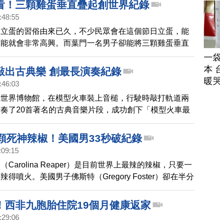
看！三顆雞蛋垂直疊起創世界紀錄
:48:55
節立蛋的習俗由來已久，不少民眾會在這個節日立蛋，能
可能就會非常高興。而葉門一名男子卻能將三顆雞蛋垂直
他也因為這項絕技而創下金氏世界紀錄。
一
本 
敲出古典樂 創最長演奏紀錄
暖
:46:03
觀世界博物館，在模型火車裝上音槌，行駛時敲打軌道兩
奏了20首著名的古典音樂片段，成功創下「模型火車最
金氏世界紀錄。
0顆死神辣椒！美國男33秒破紀錄
:09:15
Carolina Reaper）是目前世界上最辣的辣椒，只要一
得噴火。美國男子佛斯特（Gregory Foster）卻在半分
顆，刷新金氏世界紀錄。
！西非九胞胎住院19個月健康返家
:29:06