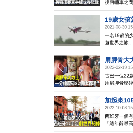
後兩輛車之間
park）最
19歲女
2021-08-30 15
一名19歲的
遊世界之旅
肩胛骨大
2022-02-19 15
古巴一位22
用肩胛骨壓碎
前正在等待
加起來10
2022-10-08 15
西班牙一個有
「總年齡最