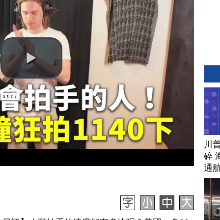
川
碎 
通