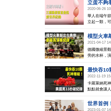
立蛋不夠
2020-06-26 10
華人在端午
立起一顆，
立在一起，
模型火車
2021-04-17 14
德國微縮景
旁的水杯，演
長演奏」的
最快吞1
2022-11-19 15
卡羅萊納死神（
點點就會讓人辣
鐘內吃下10
世界首例
2023-01-07 14