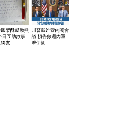
袋鳳梨酥感動熊
川普戴維營內閣會
台日互助故事
議 預告數週內重
哭網友
擊伊朗