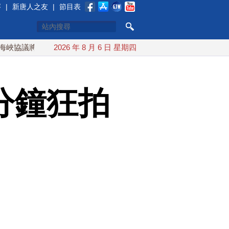
賽
|
新唐人之友
|
節目表
將達成？伊朗傳不收通行費
2026 年 8 月 6 日 星期四
配合漢光 總統賴清德親登雲豹前
分鐘狂拍