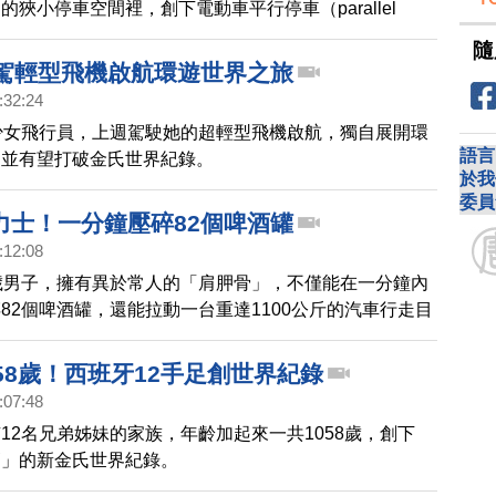
的狹小停車空間裡，創下電動車平行停車（parallel
短間距的金氏世界紀錄。
隨
孩駕輕型飛機啟航環遊世界之旅
:32:24
少女飛行員，上週駕駛她的超輕型飛機啟航，獨自展開環
語言
，並有望打破金氏世界紀錄。
於我
委員
力士！一分鐘壓碎82個啤酒罐
:12:08
歲男子，擁有異於常人的「肩胛骨」，不僅能在一分鐘內
82個啤酒罐，還能拉動一台重達1100公斤的汽車行走目
金氏紀錄組織的認證。
58歲！西班牙12手足創世界紀錄
:07:48
12名兄弟姊妹的家族，年齡加起來一共1058歲，創下
高」的新金氏世界紀錄。