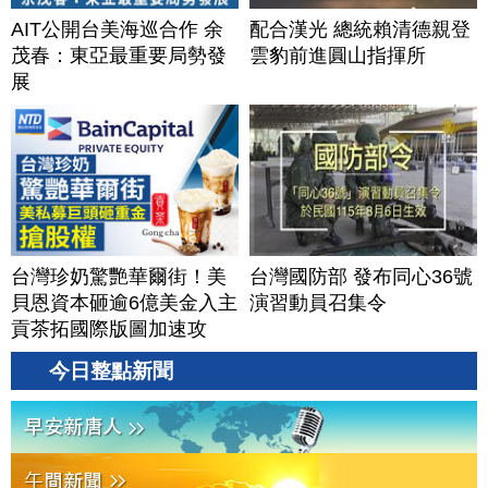
AIT公開台美海巡合作 余
配合漢光 總統賴清德親登
茂春：東亞最重要局勢發
雲豹前進圓山指揮所
展
台灣珍奶驚艷華爾街！美
台灣國防部 發布同心36號
貝恩資本砸逾6億美金入主
演習動員召集令
貢茶拓國際版圖加速攻
美？｜#財經新聞｜
今日整點新聞
20260806(四)