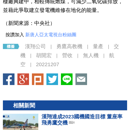
棲廠興建中，相較傳統燃煤，可減少二氧化碳排放，
並藉此爭取建立發電機維修在地化的能量。
（新聞來源：中央社）
按讚加入
新唐人亞太電視台粉絲團
漢翔公司
勇鷹高教機
量產
交
|
|
|
機
胡開宏
營收
無人機
航
|
|
|
|
空
20221207
|
相關新聞
漢翔達成2023國機國造目標 董座率
飛勇鷹交機