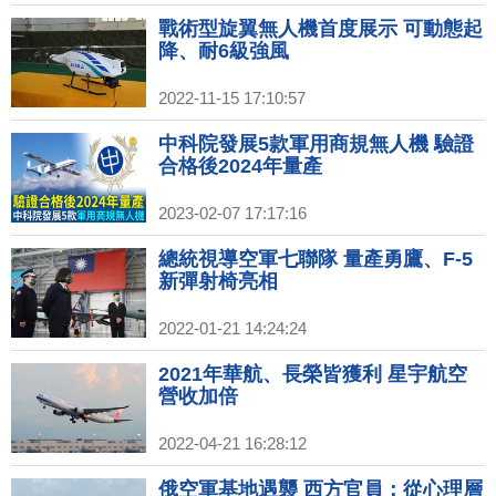
戰術型旋翼無人機首度展示 可動態起
降、耐6級強風
2022-11-15 17:10:57
中科院發展5款軍用商規無人機 驗證
合格後2024年量產
2023-02-07 17:17:16
總統視導空軍七聯隊 量產勇鷹、F-5
新彈射椅亮相
2022-01-21 14:24:24
2021年華航、長榮皆獲利 星宇航空
營收加倍
2022-04-21 16:28:12
俄空軍基地遇襲 西方官員：從心理層