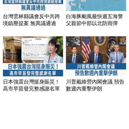
台灣雲林縣議會反中共跨
白海豚颱風最快週五海警
境鎮壓提案 無異議通過
父親節中部以北防雨彈
日本強震台灣挺身賑災！
川普戴維營內閣會議 預告
高市早苗發完整感謝名單
數週內重擊伊朗