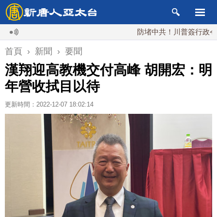
防堵中共！川普簽行政令 對多晶
首頁
›
新聞
›
要聞
漢翔迎高教機交付高峰 胡開宏：明
年營收拭目以待
更新時間：2022-12-07 18:02:14