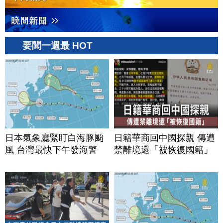
要聞一週最 HOT
日本氣象廳緊盯白海豚颱
日籍華商回中國探親 傳遭
風 台灣最快下午發海警
禁離境還「被恢復國籍」