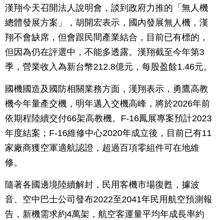
漢翔今天召開法人說明會，談到政府力推的「無人機
總體發展方案」，胡開宏表示，國內發展無人機，漢
翔不會缺席，但會跟民間產業結合，目前已有標的，
但因為仍在評選中，不能多透露。漢翔截至今年第3
季，營業收入為新台幣212.8億元，每股盈餘1.46元。
國機國造及國防相關業務方面，漢翔表示，勇鷹高教
機今年量產交機，明年邁入交機高峰，將於2026年前
依期程陸續交付66架高教機。F-16鳳展專案預計2023
年度結案；F-16維修中心2020年成立後，目前已有11
家廠商獲空軍適航認證，超過百項零組件可在地維
修。
隨著各國邊境陸續解封，民用客機市場復甦，據波
音、空中巴士公司發布2022至2041年民用航空預測報
告，新機需求約4萬架，航空客運量平均年成長率約