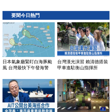
要聞今日熱門
日本氣象廳緊盯白海豚颱
台灣漢光演習 賴清德搭裝
風 台灣最快下午發海警
甲車進駐衡山指揮所