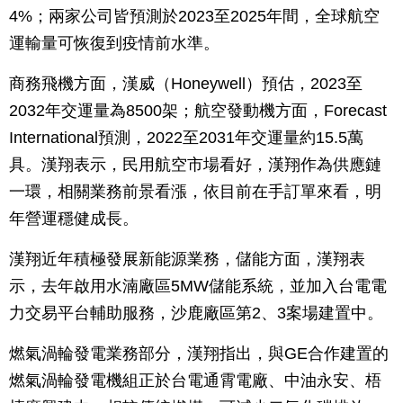
4%；兩家公司皆預測於2023至2025年間，全球航空
運輸量可恢復到疫情前水準。
商務飛機方面，漢威（Honeywell）預估，2023至
2032年交運量為8500架；航空發動機方面，Forecast
International預測，2022至2031年交運量約15.5萬
具。漢翔表示，民用航空市場看好，漢翔作為供應鏈
一環，相關業務前景看漲，依目前在手訂單來看，明
年營運穩健成長。
漢翔近年積極發展新能源業務，儲能方面，漢翔表
示，去年啟用水湳廠區5MW儲能系統，並加入台電電
力交易平台輔助服務，沙鹿廠區第2、3案場建置中。
燃氣渦輪發電業務部分，漢翔指出，與GE合作建置的
燃氣渦輪發電機組正於台電通霄電廠、中油永安、梧