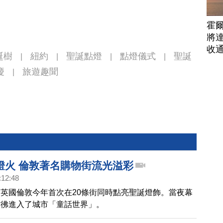
霍
將
收
誕樹
紐約
聖誕點燈
點燈儀式
聖誕
|
|
|
|
慶
旅遊趣聞
|
燈火 倫敦著名購物街流光溢彩
:12:48
英國倫敦今年首次在20條街同時點亮聖誕燈飾。當夜幕
彷彿進入了城市「童話世界」。