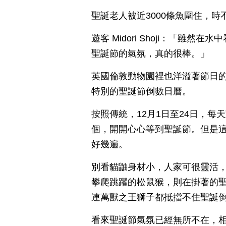
聖誕老人被近3000條魚圍住，
遊客 Midori Shoji：「
聖誕節的氣氛，真的很棒。」
英國倫敦動物園裡也洋溢著節日
特別的聖誕節倒數日曆。
按照傳統，12月1日至24日，
個，開開心心等到聖誕節。但是
好幾遍。
別看貓鼬身材小，人家可很靈活
攀爬跳躍的松鼠猴，則在掛著的
連萬獸之王獅子都抵擋不住聖誕
看來聖誕節氣氛已經無所不在，