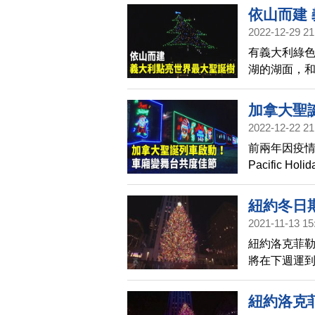
依山而建
2022-12-29 21
有義大利綠色
湖的湖面，
期間聖誕樹
加拿大聖
2022-12-22 21
前兩年因疫情
Pacific 
聖誕氛圍。
紐約冬日
2021-11-13 15
紐約洛克菲
將在下週運
紐約洛克