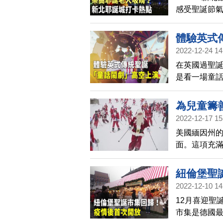
感受聖誕節
高耶誕老人
門的拍照打
體驗英式
2022-12-24 14
在英國過聖
是看一場童
眼的座艙，在
節。
為兒童籌
2022-12-17 15
美國緬因州
面。這項充
紐倫堡聖
2022-12-10 14
12月喜迎聖
市集是德國最