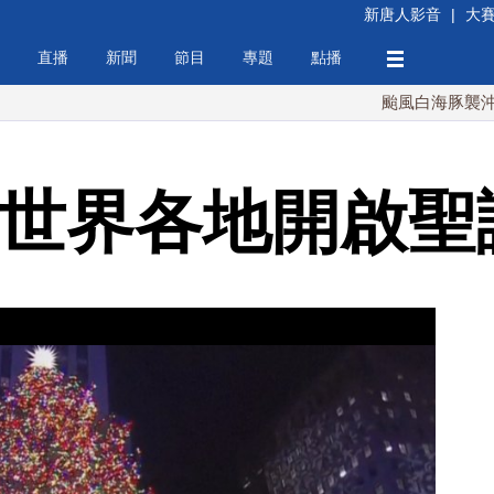
新唐人影音
|
大
直播
新聞
節目
專題
點播
颱風白海豚襲沖繩 週末最
 世界各地開啟聖