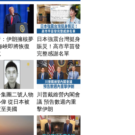
普：伊朗擁核夢
日本強震台灣挺身
海峽即將恢復
賑災！高市早苗發
航
完整感謝名單
子集團二號人物
川普戴維營內閣會
偉 從日本被
議 預告數週內重
渡至美國
擊伊朗