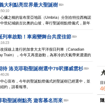
 義大利點亮世界最大聖誕樹
:50:10
心臟之稱的翁布里亞地區（Umbria）分別在特拉西梅諾
和中世紀城鎮古比奧的山坡，舉行聖誕樹點燈儀式，新年
也會持續照亮古比奧。
誕列車啟動！車廂變舞台共度佳節
:16:23
改採線上進行的加拿大太平洋假日列車（Canadian
Holiday Train），今年又再度啟動，為寒冷的天氣帶來濃濃的
期待 洛克菲勒聖誕樹選中79呎挪威雲杉
:40:26
勒中心宣布，今年的聖誕點燈儀式的聖誕樹已經選中，並
目
到紐約，請看報導。
4
隨
菲勒聖誕樹點亮 遊客慕名而來