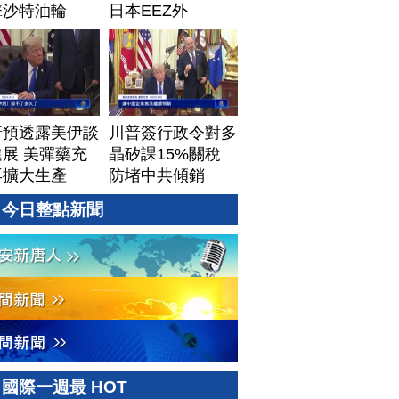
擊沙特油輪
日本EEZ外
普預透露美伊談
川普簽行政令對多
展 美彈藥充
晶矽課15%關稅
再擴大生產
防堵中共傾銷
今日整點新聞
國際一週最 HOT