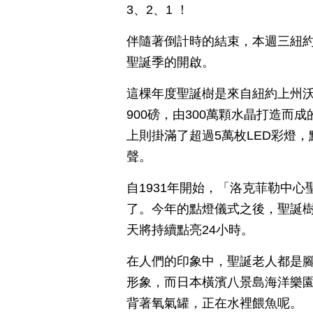
3、2、1 ！
伴隨著倒計時的結束，本週三紐
聖誕季的開啟。
這棵年度聖誕樹是來自紐約上州沃
900磅，由300萬顆水晶打造而成
上則掛滿了超過5萬枚LED彩燈
聲。
自1931年開始，「洛克菲勒中
了。今年的點燈儀式之後，聖誕樹
天將持續點亮24小時。
在人們的印象中，聖誕老人都是
形象，而日本橫濱八景島海洋樂
背著氧氣罐，正在水裡餵魚呢。