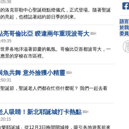
:05:38
度的洛克菲勒中心聖誕樹點燈儀式，正式登場。隨著聖誕
光的亮起，也標誌著紐約節日季的到來。
語言
於我
點亮哥倫比亞 睽違兩年重現波哥大
委員
:49:39
，世界各地洋溢著節慶的氣氛。哥倫比亞首都波哥大，一
也應景的穿梭在市區裡。
與魚共舞 意外撿獲小精靈
:50:31
聖誕節，聖誕老人們都在忙些什麼呢？ 我們一起去看
老人吸睛！新北耶誕城打卡熱點
:20:15
北歡樂耶誕城」從12月3日晚間開城後，吸引各地遊客前來