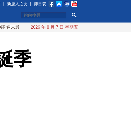
賽
|
新唐人之友
|
節目表
近台灣 10日登陸浙江
2026 年 8 月 7 日 星期五
川普預透露美伊談判進展 美彈藥充足再
誕季