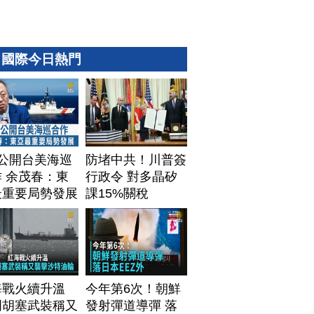
國際今日熱門
T公開台美海巡
防堵中共！川普簽
 余茂春：東
行政令 對多晶矽
最重要局勢發展
課15%關稅
海戰火續升溫
今年第6次！朝鮮
門胡塞武裝稱又
發射彈道導彈 落