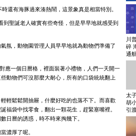
時不時還有海豚過來湊熱鬧，這景象真是相當特別。
雖然在水中看到聖誕老人確實有些奇怪，但是早早地就感受到
川
的氣氛，動物園管理人員早早地就為動物們準備了
碎 
通
每天對應一個日曆格，裡面裝著小禮物，人們一天開一
這些動物們可沒那麼大耐心，所有的口袋統統翻上
太
，輕輕鬆鬆開抽屜，什麼好吃的也落不下。而喜歡
胡小
聖誕福袋中找零食，翻出一顆花生，趕緊塞嘴裡。
引
倒數日曆的誘惑，時不時來掏幾下。
相當濃厚了呢。