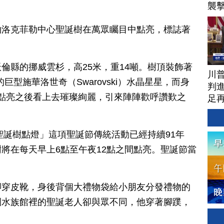
襲
約洛克菲勒中心聖誕樹在萬眾矚目中點亮，標誌著
倫縣的挪威雲杉，高25米，重14噸。樹頂裝飾著
川
的巨型施華洛世奇（Swarovski）水晶星星，而身
判進
，點亮之後看上去璀璨絢麗，引來陣陣歡呼讚歎之
足
心聖誕樹點燈」這項聖誕節傳統活動已經持續91年
將在每天早上6點至午夜12點之間點亮。聖誕節當
腳穿皮靴，身後背個大禮物袋給小朋友分發禮物的
園水族館裡的聖誕老人卻與眾不同，他穿著腳蹼，