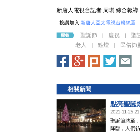
新唐人電視台記者 周琪 綜合報導
按讚加入
新唐人亞太電視台粉絲團
聖誕節
慶祝
聖
|
|
老人
點燈
民俗節
|
|
相關新聞
點亮聖誕
2021-11-25 21
聖誕節將至，
降臨，人們