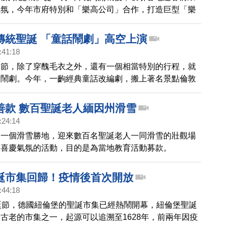
氣氛，今年市府特別和「樂高公司」合作，打造巨型「樂
」跟大家打招呼，還有充滿夢幻粉紅的春櫻光廊，都是熱
卡景點。
傳統聖誕 「童話鬧劇」高空上演
:41:18
誕節，除了穿醜毛衣之外，還有一個相當特別的行程，就
話鬧劇。今年，一齣經典童話改編劇，搬上著名景點倫敦
135公尺的高空中表演，與觀眾共度一個難忘的聖誕
善款 數百聖誕老人緬因州滑雪
:24:14
的一個滑雪勝地，迎來數百名聖誕老人一同滑雪的壯觀場
滿喜慶氣氛的活動，目的是為當地教育活動募款。
誕市集回歸！疫情後首次開放
:44:18
誕節，德國紐倫堡的聖誕市集已經熱鬧開幕，紐倫堡聖誕
古老的市集之一，起源可以追溯至1628年，前兩年因疫