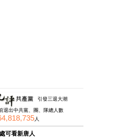
引發三退大潮
前退出中共黨、團、隊總人數
64,818,735
人
處可看新唐人