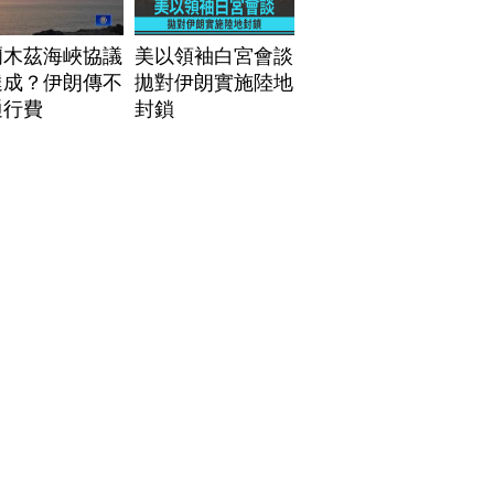
爾木茲海峽協議
美以領袖白宮會談
達成？伊朗傳不
拋對伊朗實施陸地
通行費
封鎖