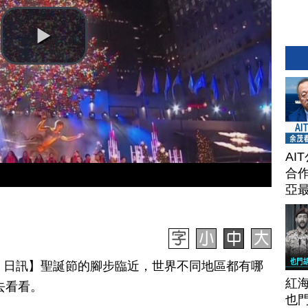
AI
合作
亞
月 08 日訊】聖誕節的腳步臨近，世界不同地區都有哪
紅
去看看。
也