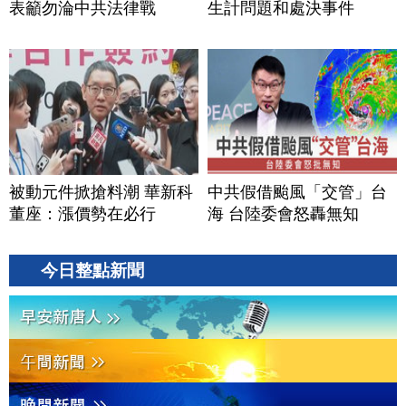
表籲勿淪中共法律戰
生計問題和處決事件
被動元件掀搶料潮 華新科
中共假借颱風「交管」台
董座：漲價勢在必行
海 台陸委會怒轟無知
今日整點新聞