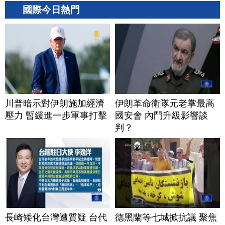
國際今日熱門
川普暗示對伊朗施加經濟
伊朗革命衛隊元老掌最高
壓力 暫緩進一步軍事打擊
國安會 內鬥升級影響談
判？
長崎矮化台灣遭質疑 台代
德黑蘭等七城掀抗議 聚焦