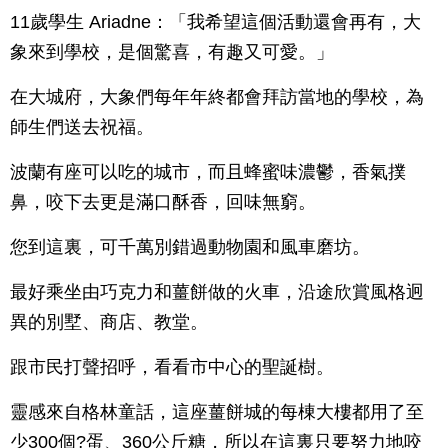
11歲學生 Ariadne：「我希望這個活動還會再有，大
象來到學校，是個驚喜，有趣又可愛。」
在大城府，大象們每年年終都會拜訪當地的學校，為
師生們送去祝福。
波蘭有座可以吃的城市，而且蜂蜜味濃鬱，香氣撲
鼻，咬下去更是滿口酥香，回味無窮。
您到這裏，可千萬別錯過動物園和風車磨坊。
最好乘坐由巧克力和薑餅做的火車，沿途欣賞風格迥
異的別墅、商店、教堂。
跟市民打聲招呼，看看市中心的聖誕樹。
靈感來自格林童話，這座薑餅城的每棟大樓都用了至
少300個?蛋、360公斤糖，所以在這裏只要努力地咬