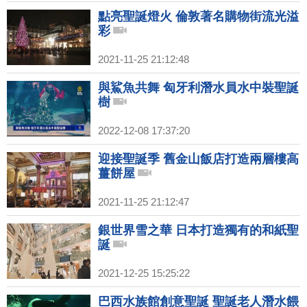
點亮聖誕燈火 倫敦著名購物街流光溢
彩
2021-11-25 21:12:48
與鯊魚共舞 匈牙利潛水員水中裝聖誕
樹
2022-12-08 17:37:20
迎接聖誕季 舊金山飯店打造兩層樓高
薑餅屋
2021-11-25 21:12:47
銀世界雪之華 日本打造獨有的和紙聖
誕
2021-12-25 15:25:22
巴西水族館創意聖誕 聖誕老人潛水餵