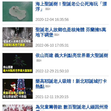
海上聖誕樹！聖誕老公公死海玩「漂
浮」
2020-12-04 16:35:56
聖誕老人故鄉也是核掩體 芬蘭擁5萬
地下碉堡
2022-06-10 17:05:31
依山而建 義大利點亮世界最大聖誕樹
2022-12-29 21:50:10
樂高耶誕老人吸睛！新北耶誕城打卡
熱點
2021-12-11 19:20:15
為兒童籌善款 數百聖誕老人緬因州滑