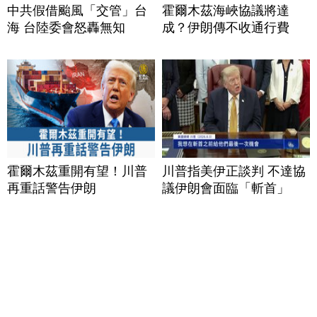
中共假借颱風「交管」台
霍爾木茲海峽協議將達
海 台陸委會怒轟無知
成？伊朗傳不收通行費
霍爾木茲重開有望！川普
川普指美伊正談判 不達協
再重話警告伊朗
議伊朗會面臨「斬首」