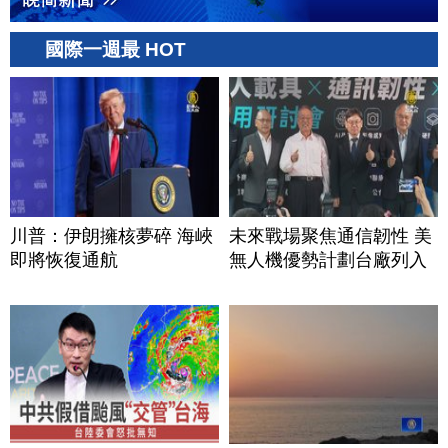
國際一週最 HOT
川普：伊朗擁核夢碎 海峽
未來戰場聚焦通信韌性 美
即將恢復通航
無人機優勢計劃台廠列入