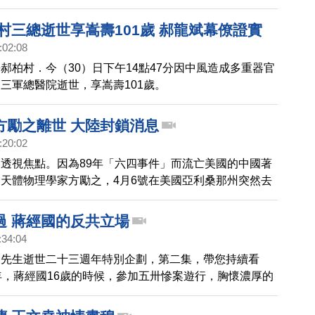
」理由來所謂「訓誡」。後來李文亮染病被隔離治療，中
公布疫情已出現人傳人；2月7日凌晨，醫院宣布李文亮
村三總逝世享嵩壽101歲 郝龍斌幕僚證實
年34歲，留下懷孕的妻子與孩子。
:02:08
郝柏村．今（30）日下午14點47分因中風造成多重器官
三軍總醫院逝世，享嵩壽101歲。
方勵之離世 大陸封鎖消息
:20:02
透視焦點。因為89年「六四事件」而流亡美國的中國著
天體物理學家方勵之，4月6號在美國亞利桑那州突然去
歲。海外人士紛紛對方勵之的逝世 表示哀悼，並計劃組織
活動。但方勵之去世的消息卻被大陸當局嚴密封鎖。分析
過 蔣經國的反共立場
中共本質邪惡、欠下無數血債，民眾千萬不能對它抱有任
:34:04
國先生逝世二十三週年特別企劃，第二集，帶您持續看
年，蔣經國16歲的時候，參加五卅慘案遊行，胸懷濃厚的
他向父親蔣介石提出想到蘇俄讀大學的要求，沒想到這一
十二年，由於中蘇政治關係的轉變，他從留學生一變成為