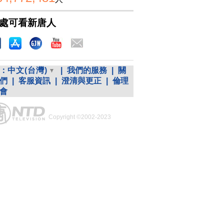
處可看新唐人
：
中文(台灣)
|
我們的服務
|
關
們
|
客服資訊
|
澄清與更正
|
倫理
會
Copyright ©2002-2023