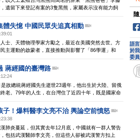
心，以人工繁殖台灣黑熊而聞名的屏東「黑熊爸爸」李藤
，遺留下來登記有案的3隻黑熊，家屬表示沒有能力飼
隨
將黑熊捐贈出去，不過，飼養黑熊每年至少得花費100
前各收容中心預算吃緊，黑熊何去何從，成為關注焦點。
集體失憶 中國民眾失追真相動
:39:01
運人士、天體物理學家方勵之，最近在美國突然去世。方
語言
民主運動的啟蒙者，直接推動與影響了「86學運」和
於我
委員
。不過方勵之的信息在中國大陸卻被長期掩蓋，很多民眾
之已經去世，甚至有些人，根本沒有聽說過方勵之這個名
過 蔣經國的臺灣路
:12:24
日是故總統蔣經國先生逝世23週年，他出生於大陸、留俄
終老。79年的人生，在台灣住了近四十年，既是國家命
、也是建設者，我們特別企畫了經國先生紀念特輯，第一
國先生的台灣路開始。
孩子！爆料醫李文亮不治 輿論空前憤怒
:23:38
漢肺炎蔓延，但其實去年12月底，中國就有一群人警告
情，包括武漢醫師李文亮，但這些人卻被武漢警方扣上