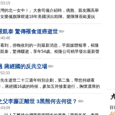
擔任八年教宗就宣佈退位，成為600年來首位在世時辭
:53:19
主教教宗。他主政時積極捍衛教會正統，強調家庭價值，
台灣的北一女中！」大會司儀介紹時，僑胞、親友團高舉
安樂死、同性婚姻與共產主義。
女樂儀旗隊暌違18年美國演出助陣。樂隊隊長歐爰妧
國旗差點哭出來。」
嚴凱泰 驚傳罹食道癌逝世
:40:48
您看到，傍晚收到的一則最新消息，平面媒體報導，裕隆
凱泰，驚傳驟逝，享年54歲。裕隆公司稍早發出最新聲
盡速組成治喪小組，全力協助家屬處理相關事宜。嚴凱泰
癌，2016年4月入院開刀，病情一度好轉，不過近兩
過 蔣經國的反共立場
司重要活動，鮮少露面，健康問題一直是大家所關心。媒
:52:33
消息來源，嚴凱泰近日住進台北榮總，於今天傍晚病逝，
國先生逝世二十三週年特別企劃，第二集，帶您持續看
家屬方面非常低調，不願意對外發言。嚴凱泰，從1989年
年，蔣經國16歲的時候，參加五卅慘案遊行，胸懷濃厚的
裕隆汽車，1995年在林信義的支持下，以一款Cefiro百
他向父親蔣介石提出想到蘇俄讀大學的要求，沒想到這一
十二年，由於中蘇政治關係的轉變，他從留學生一變成為
之父李藤正離世 3黑熊何去何從？
放西伯利亞勞改，鍛煉堅強的意志、在那裡認識了他的終
目
:43:09
奠下了他堅決反共的決心。
4