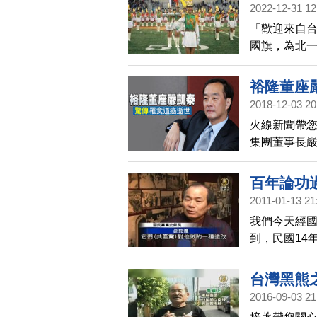
健康因素，僅
2022-12-31 12
任的羅馬天
「歡迎來自
反對墮胎、
國旗，為北一
說：「看到
裕隆董座
2018-12-03 20
火線新聞帶
集團董事長嚴
明證實，將
先前罹患食道
百年論功
年，除了公
2011-01-13 21
體引述可靠
我們今天經
享年54歲，
到，民國14
返回台灣接手
民族主義，
萬名車讓裕
去，就待了
台灣黑熊
人質，被下
2016-09-03 21
生伴侶，也