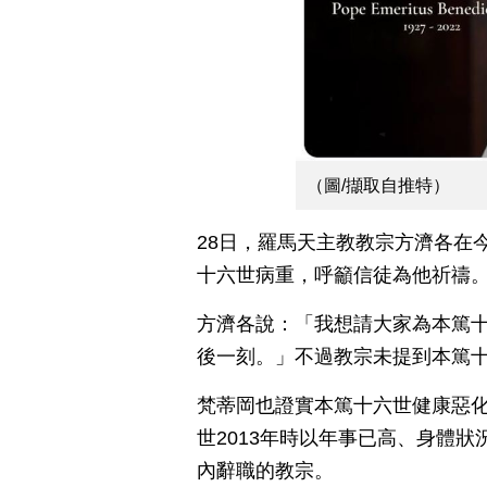
（圖/擷取自推特）
28日，羅馬天主教教宗方濟各在
十六世病重，呼籲信徒為他祈禱
方濟各說：「我想請大家為本篤
後一刻。」不過教宗未提到本篤
梵蒂岡也證實本篤十六世健康惡化
世2013年時以年事已高、身體狀
內辭職的教宗。