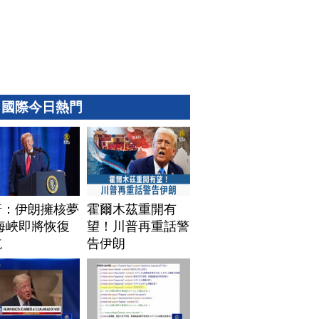
國際今日熱門
普：伊朗擁核夢
霍爾木茲重開有
海峽即將恢復
望！川普再重話警
航
告伊朗