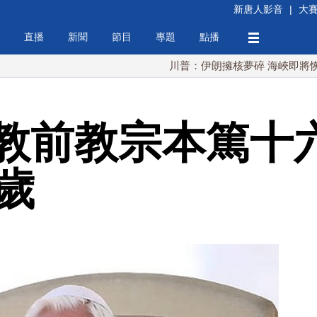
新唐人影音
|
大
直播
新聞
節目
專題
點播
川普：伊朗擁核夢碎 海峽即將恢復通航
教前教宗本篤十
歲