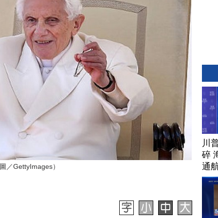
川
碎 
通
ettyImages）