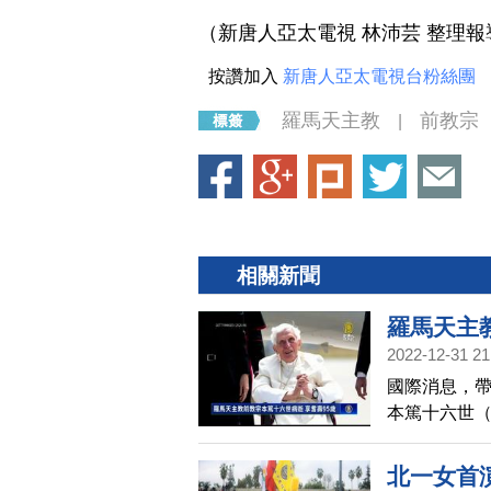
（新唐人亞太電視 林沛芸 整理報
按讚加入
新唐人亞太電視台粉絲團
羅馬天主教
前教宗
|
相關新聞
羅馬天主
2022-12-31 21
國際消息，
本篤十六世（B
院辭世，享耆
國，2005
北一女首