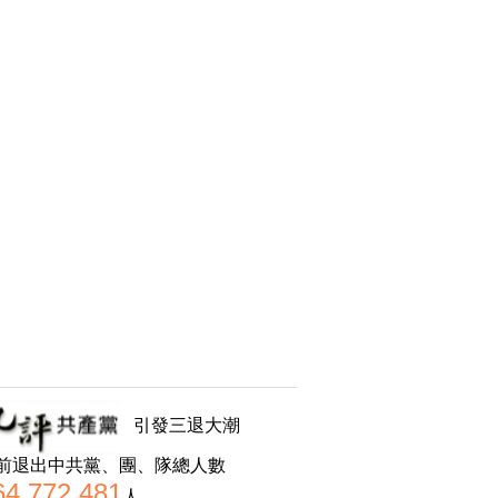
引發三退大潮
前退出中共黨、團、隊總人數
64,772,481
人