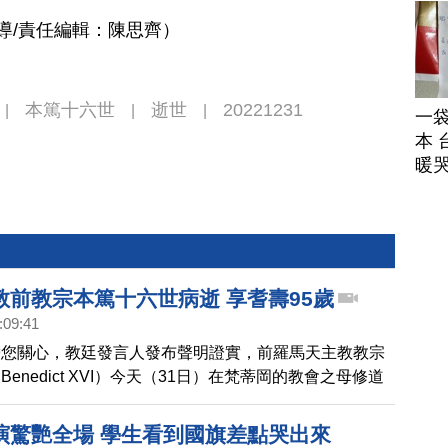
導/責任編輯：陳思齊）
本篤十六世
逝世
20221231
|
|
|
一
本 
暖
教前教宗本篤十六世病逝 享耆壽95歲
:09:41
帶您關心，教廷發言人發布聲明證實，前羅馬天主教教宗
enedict XVI）今天（31日）在梵蒂岡的教會之母修道
壽95歲。本篤十六世，本名為約瑟夫．拉辛格出生於德
年、78歲時被推舉為教宗，被外界認為是保守派，不過因為
演驚艷全場 學生看到國旗差點哭出來