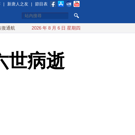
賽
|
新唐人之友
|
節目表
烏克蘭貨機旁驚現炸彈無人機 德國機場緊急拆彈
2026 年 8 月 6 日 星期四
白海豚
六世病逝