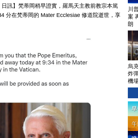
月 31 日訊】梵蒂岡稍早證實，羅馬天主教前教宗本篤
川
 分在梵蒂岡的 Mater Ecclesiae 修道院逝世，享
案 
朗
烏
炸彈
機