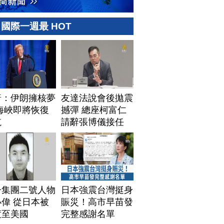
國際一週最 HOT
普：伊朗擁核夢
友達法說會後拋震
海峽即將恢復
撼彈 總座柯富仁
航
請辭張博儀接任
子集團二號人物
日本強震台灣挺身
偉 從日本被
賑災！高市早苗發
渡至美國
完整感謝名單