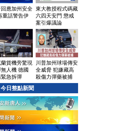
普回應加州安全
東大教授程式碼藏
再重話警告伊
六四天安門 懲戒
案引爆議論
克蘭貨機旁驚現
川普加州球場傳安
無人機 德國
全威脅 犯嫌藏高
場緊急拆彈
殺傷力彈藥被捕
今日整點新聞