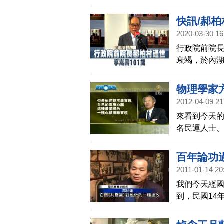
「傳播謠言
共當時還是不
快訊/郝柏
搶救不治，享
2020-03-30 16
行政院前院長
衰竭，於內湖
物理學家
2012-04-09 21
來看到今天的
名民運人士、
世，享年76
大規模紀念
百年論功
人士指出，
2011-01-14 20
何幻想。
我們今天經
到，民國14
民族主義，
去，就待了