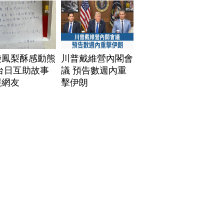
袋鳳梨酥感動熊
川普戴維營內閣會
台日互助故事
議 預告數週內重
哭網友
擊伊朗