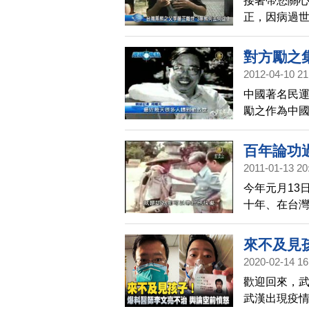
接著帶您關
正，因病過世
養，有意打算
萬元，但目
對方勵之
2012-04-10 21
中國著名民
勵之作為中國
「89學運」
不知道方勵
百年論功
字。
2011-01-13 20
今年元月13
十年、在台灣
運的見證者
集，先從經
來不及見
2020-02-14 16
歡迎回來，武
武漢出現疫