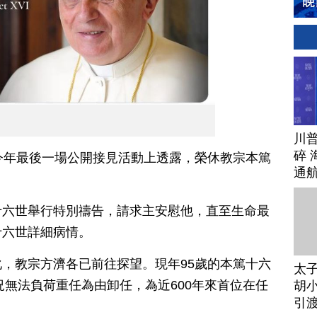
川
碎 
今年最後一場公開接見活動上透露，榮休教宗本篤
通
。
十六世舉行特別禱告，請求主安慰他，直至生命最
十六世詳細病情。
，教宗方濟各已前往探望。現年95歲的本篤十六
太
況無法負荷重任為由卸任，為近600年來首位在任
胡小
引