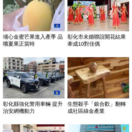
埔心金蜜芒果進入產季 品
彰化市未婚聯誼開花結果
嚐夏果正當時
牽成10對佳偶
彰化縣強化警用車輛 提升
生態殺手「銀合歡」翻轉
治安網機動力
成社區綠金產業