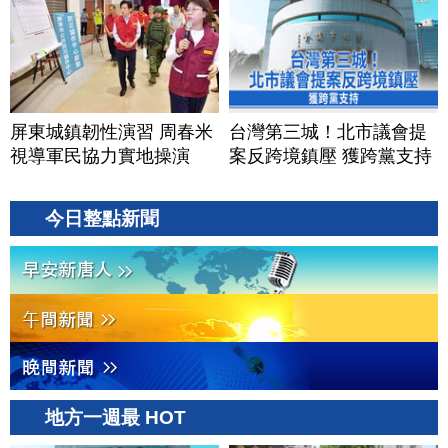
屏東城鎮韌性演習 周春米
台灣第三城！北市議會提
視導軍民協力實地操演
案反跨境鎮壓 獲跨黨支持
今日整點新聞
地方一週最 HOT