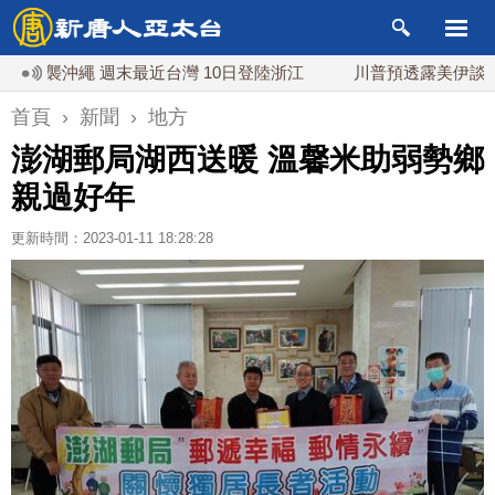
襲沖繩 週末最近台灣 10日登陸浙江
川普預透露美伊談判進展
首頁
›
新聞
›
地方
澎湖郵局湖西送暖 溫馨米助弱勢鄉
親過好年
更新時間：2023-01-11 18:28:28