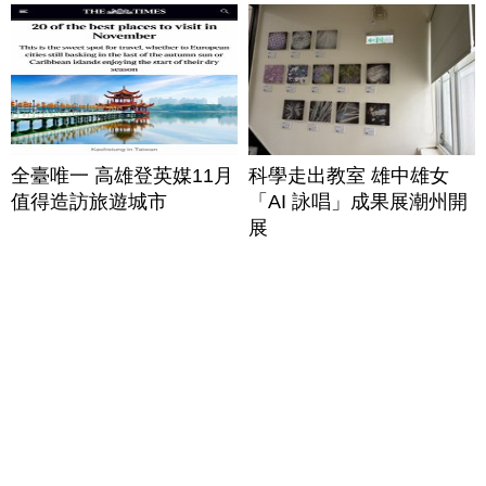
全臺唯一 高雄登英媒11月
科學走出教室 雄中雄女
值得造訪旅遊城市
「AI 詠唱」成果展潮州開
展