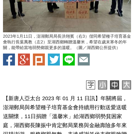
2023年1月11日，澎湖郵局局長洪翎賓（右3）偕同希望種子培育基金
會執行長葉萬教（左2）至湖西鄉轉贈溫馨米，希望在歲末寒冬的年
關，能帶給當地弱勢鄉親更多的溫暖。（圖／湖西鄉公所提供）
【新唐人亞太台 2023 年 01 月 11 日訊】年關將屆，
澎湖郵局與希望種子培育基金會持續用行動送愛送暖
送關懷，11日捐贈「溫馨米」給湖西鄉弱勢貧困家
庭，湖西鄉長陳振中肯定郵局業務與金融壽險多年來