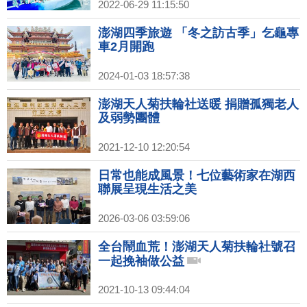
片，種珊瑚為海洋保育盡份心力；紅
2022-06-29 11:15:50
羅村體驗「抱礅」古法捕魚，跟著匠
師修復石滬，還有魚灶煮小管！｜
澎湖四季旅遊 「冬之訪古季」乞龜專
1000步的繽紛台灣(415)
車2月開跑
2024-01-03 18:57:38
澎湖天人菊扶輪社送暖 捐贈孤獨老人
及弱勢團體
2021-12-10 12:20:54
日常也能成風景！七位藝術家在湖西
聯展呈現生活之美
2026-03-06 03:59:06
全台鬧血荒！澎湖天人菊扶輪社號召
一起挽袖做公益
2021-10-13 09:44:04