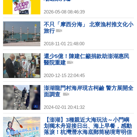
2026-05-08 08:46:39
不只「摩西分海」 北寮漁村推文化小
旅行
2018-11-01 21:48:00
還少5億！陳建仁籲捐款助澎湖惠民
醫院重建
2020-12-15 22:04:45
澎湖龍門村海岸現古柯鹼 警方展開全
面調查
2024-02-01 20:41:32
【澎湖】3種親近大海玩法～小門嶼
划獨木舟迎接日出、海上早餐，感動
落淚！杭灣潛水海底郵筒秘境寄明信