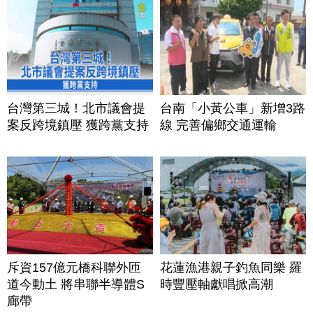
台灣第三城！北市議會提
台南「小黃公車」新增3路
案反跨境鎮壓 獲跨黨支持
線 完善偏鄉交通運輸
斥資157億元橋科聯外匝
花蓮漁港親子釣魚同樂 羅
道今動土 將串聯半導體S
時豐壓軸獻唱掀高潮
廊帶