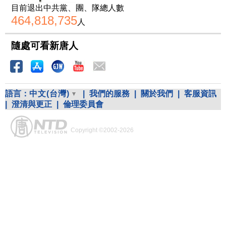
目前退出中共黨、團、隊總人數
464,818,735
人
隨處可看新唐人
語言：
中文(台灣)
|
我們的服務
|
關於我們
|
客服資訊
|
澄清與更正
|
倫理委員會
Copyright ©2002-2026