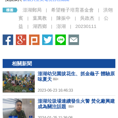
澎湖郵局
希望種子培育基金會
洪翎
|
|
賓
葉萬教
陳振中
吳政杰
公
|
|
|
|
益
湖西鄉
澎湖
20230111
|
|
|
相關新聞
澎湖幼兒園拔花生、抓金龜子 體驗原
味夏天
2023-06-23 16:46:33
澎湖垃圾場連續發生火警 焚化廠興建
成為關注話題
2024-01-25 11:36:06