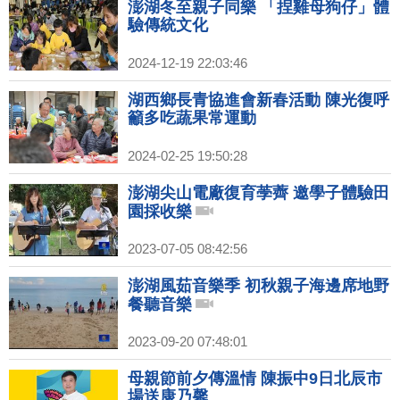
澎湖冬至親子同樂 「捏雞母狗仔」體
驗傳統文化
2024-12-19 22:03:46
湖西鄉長青協進會新春活動 陳光復呼
籲多吃蔬果常運動
2024-02-25 19:50:28
澎湖尖山電廠復育荸薺 邀學子體驗田
園採收樂
2023-07-05 08:42:56
澎湖風茹音樂季 初秋親子海邊席地野
餐聽音樂
2023-09-20 07:48:01
母親節前夕傳溫情 陳振中9日北辰市
場送康乃馨