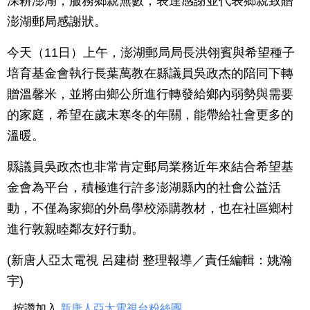
深耕澎湖，服務鄉親無數，表達感謝並代表鄉親致贈
澎湖郵局感謝狀。
今天（11日）上午，澎湖郵局局長洪翎賓與希望種子
培育基金會執行長葉萬教在縣議員吳政杰的陪同下轉
贈溫馨米，並將由鄉公所進行轉發給鄉內弱勢與需要
的家庭，希望在歲末寒冬的年關，能帶給社會更多的
溫暖。
縣議員吳政杰也非常肯定郵局業務近年來結合希望基
金會為平台，積極進行許多澎湖縣內的社會公益活
動，不僅為家鄉的外島學校添購教材，也在社區鄉村
進行敦親睦鄰友好行動。
(新唐人亞太電視 呂建樹 整理報導／責任編輯：姚瀚
宇)
按讚加入
新唐人亞太電視台粉絲團