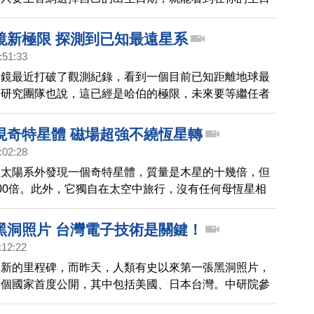
望遠鏡所拍下的宇宙。
鏡新極限 探測到已知最遠星系
:51:33
遠鏡最近打破了觀測紀錄，看到一個目前已知距離地球最
而研究團隊也說，這已經是哈伯的極限，未來要等繼任者
mes Webb Space Telescope，JWST)來測得更多的星
現奇特星體 磁場超強不繞恆星轉
:02:28
在太陽系外發現一個奇特星體，質量是木星的十幾倍，但
00倍。此外，它獨自在太空中旅行，沒有任何母恆星相
黑洞照片 台灣電子技術是關鍵！
:12:22
入新的里程碑，而昨天，人類有史以來第一張黑洞照片，
六個國家首度公開，其中包括美國、日本台灣。中研院參
間研究，公開直播人類史上首張「直接觀測」黑洞影像，