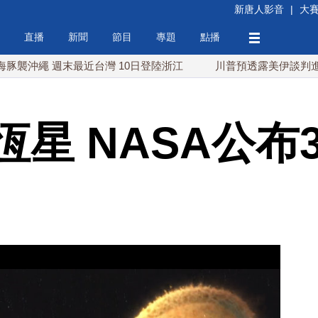
新唐人影音
|
大
直播
新聞
節目
專題
點播
 週末最近台灣 10日登陸浙江
川普預透露美伊談判進展 美彈
恆星 NASA公布