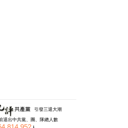
引發三退大潮
前退出中共黨、團、隊總人數
64,814,952
人