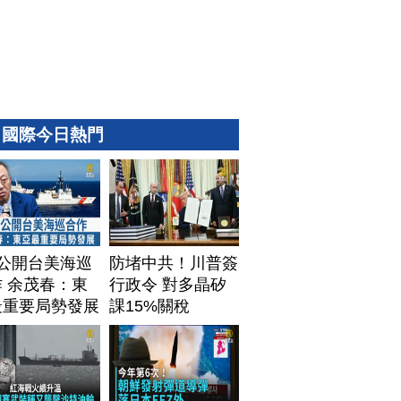
國際今日熱門
T公開台美海巡
防堵中共！川普簽
 余茂春：東
行政令 對多晶矽
最重要局勢發展
課15%關稅