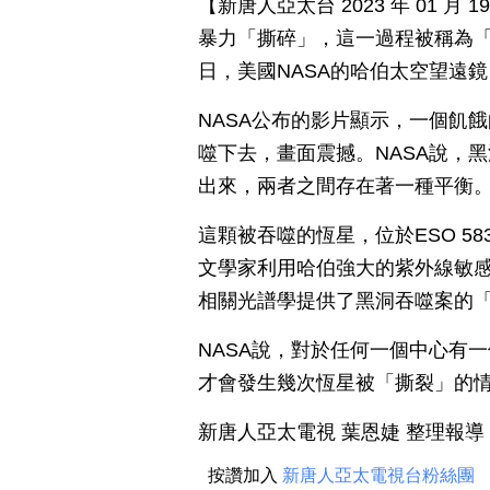
【新唐人亞太台 2023 年 01 
暴力「撕碎」，這一過程被稱為「潮汐撕裂事
日，美國NASA的哈伯太空望遠
NASA公布的影片顯示，一個飢
噬下去，畫面震撼。NASA說，
出來，兩者之間存在著一種平衡
這顆被吞噬的恆星，位於ESO 58
文學家利用哈伯強大的紫外線敏
相關光譜學提供了黑洞吞噬案的
NASA說，對於任何一個中心有
才會發生幾次恆星被「撕裂」的
新唐人亞太電視 葉恩婕 整理報導
按讚加入
新唐人亞太電視台粉絲團