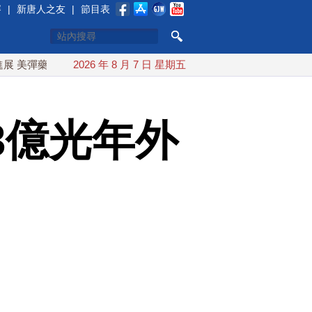
賽
|
新唐人之友
|
節目表
藥充足再擴大生產
2026 年 8 月 7 日 星期五
川普簽行政令對多晶矽課15%關稅 防堵中共
3億光年外