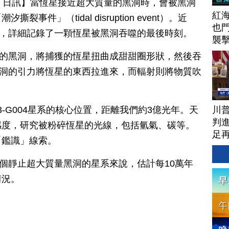
月 19 日訊】當恆星接近超大質量的黑洞時，會被黑洞
紅
件」（tidal disruption event）。近
也
鏡，詳細記錄了一顆恆星被黑洞吞噬的最後時刻。
襲
餓的黑洞，將捕獲的恆星扭曲成甜甜圈形狀，然後吞
黑洞的引力將恆星的東西拉進來，而輻射則將物質吹
。
川
3-G004星系的核心位置，距離我們約3億光年。天
判進
感度，研究被粉碎恆星的光線，包括氫氣、碳等。
足
「鑑識」線索。
一個靜止超大質量黑洞的星系來說，估計每10萬年
情況。