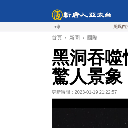
颱風白海豚襲沖繩
首頁
›
新聞
›
國際
黑洞吞噬
驚人景象
更新時間：2023-01-19 21:22:57