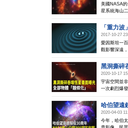
美國NASA
星系統海山二（
中有一些可
「重力波
2017-10-27 23
愛因斯坦一
觀影響深遠，
國家的科學家
的重力波，
黑洞撕碎
壯觀的宇宙
2020-10-17 15
宇宙空間並
一次劇烈爆
的。距離地球
的宇宙中，
哈伯望遠鏡
2020-04-03 11
今年，哈伯太
貴影像，民