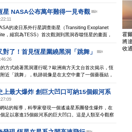
很多星系正在誕生為數眾多的、質量有如我們的太陽八倍
恆星。
恆星 NASA公布萬年難得一見奇觀
:22:11
A的凌日系外行星調查衛星（Transiting Exoplanet
霍
atellite，縮寫為TESS）首次觀測到黑洞吞噬恆星的畫面，
將
遇的罕見現象。
收
又對了！首見恆星圍繞黑洞「跳舞」
:46:26
樣的方式繞著黑洞運行呢？歐洲南方天文台首次揭示，恆
洞附近「跳舞」，軌跡就像是在太空中畫了一個薔薇結，
明了愛因斯坦的廣義相對論中，對繞行軌道的預測。
史上最大爆炸 創巨大凹口可納15個銀河系
:27:09
A網站的報導，科學家發現一個遙遠星系團發生爆炸，在
個足以塞進15個銀河系的巨大凹口。這是人類至今觀察
烈的爆炸，規模比先前已知的最大爆炸，還要大了5倍。
奇發現 恆星在星系之間高速飛行