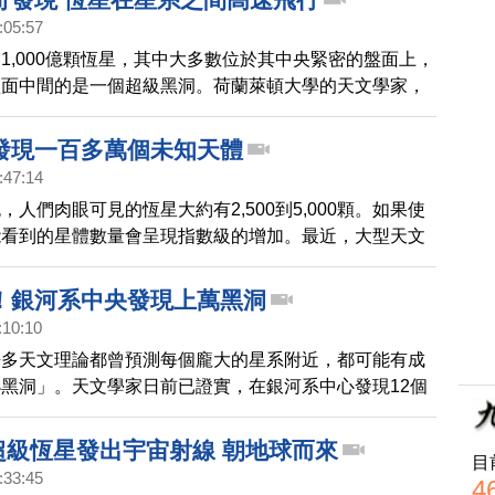
:05:57
1,000億顆恆星，其中大多數位於其中央緊密的盤面上，
盤面中間的是一個超級黑洞。荷蘭萊頓大學的天文學家，
總署（ESA）的太空望遠鏡─蓋亞任務（Gaia）所取得
找高速移動、逃離銀河系的恆星，卻意外地發現飛進銀河
發現一百多萬個未知天體
它們可能來自於其它星系。
:47:14
，人們肉眼可見的恆星大約有2,500到5,000顆。如果使
能看到的星體數量會呈現指數級的增加。最近，大型天文
OFAR公布了最新數據，新發現了一百多萬個未知天體。
！銀河系中央發現上萬黑洞
:10:10
許多天文理論都曾預測每個龐大的星系附近，都可能有成
黑洞」。天文學家日前已證實，在銀河系中心發現12個
總數可能多達1萬個以上。
：超級恆星發出宇宙射線 朝地球而來
目
:33:45
4