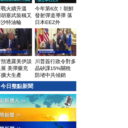
海戰火續升溫
今年第6次！朝鮮
門胡塞武裝稱又
發射彈道導彈 落
擊沙特油輪
日本EEZ外
普預透露美伊談
川普簽行政令對多
展 美彈藥充
晶矽課15%關稅
再擴大生產
防堵中共傾銷
今日整點新聞