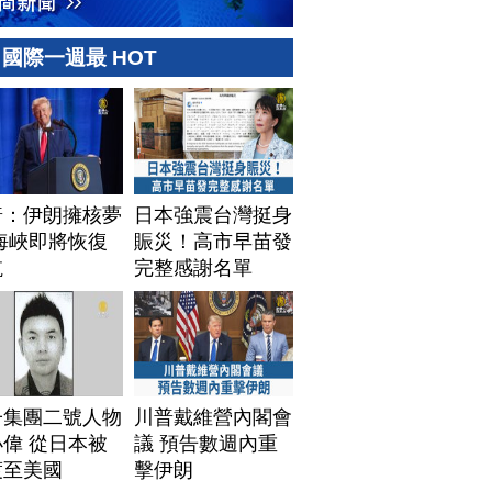
國際一週最 HOT
普：伊朗擁核夢
日本強震台灣挺身
海峽即將恢復
賑災！高市早苗發
航
完整感謝名單
子集團二號人物
川普戴維營內閣會
偉 從日本被
議 預告數週內重
渡至美國
擊伊朗