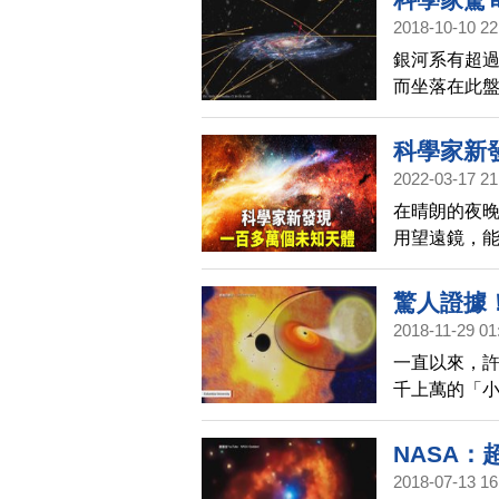
2018-10-10 22
銀河系有超過
而坐落在此
利用歐洲太空
的資料，尋
科學家新
系的恆星，
2022-03-17 21
在晴朗的夜晚
用望遠鏡，
觀測項目組L
驚人證據
2018-11-29 01
一直以來，
千上萬的「小
黑洞，並預估
NASA
2018-07-13 16