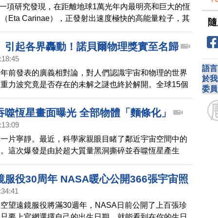
的一項研究發現，在距離地球1萬光年內最明亮和巨大的恆
Eta Carinae），正發射出速度極快的高能量粒子，其
隨
能會以宇宙射線的形式抵達地球。
」引起各界轟動！諾貝爾物理獎實至名歸
:18:45
語言
百年前發表的廣義相對論，對人們認識宇宙和物理的世界
於我
重力波究竟是否存在的未解之謎也終於解開。全球15個
委員
們共同合作，不僅在2015年成功觀測到黑洞碰撞後產生
更在今年首次觀測到由雙中子星碰撞釋放的新型重力波，
吞噬恆星畫面曝光 全部物體「麵條化」
煙火再度引起天文圈的轟動。
:13:09
非一片寧靜。最近，科學家親眼目睹了鄰近宇宙空間中的
發。這次爆發是由於超大質量黑洞撕碎並吞噬恆星產生
只有大約2.15億光年。雖然這聽起來很遙遠，但在巨大
這個距離已經是迄今發現最近的黑洞吞噬恆星事件了。
服役30周年 NASA暖心公開366張宇宙照
:34:41
空望遠鏡服役將滿30週年，NASA日前公開了上百張珍
眾只要上官網選擇自己的出生日期，就能看到在你的生日