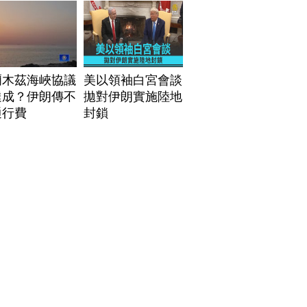
爾木茲海峽協議
美以領袖白宮會談
達成？伊朗傳不
拋對伊朗實施陸地
通行費
封鎖