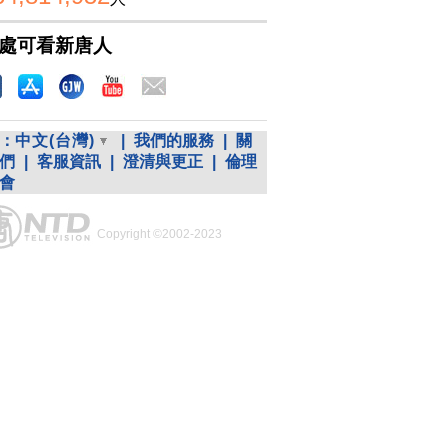
處可看新唐人
：
中文(台灣)
|
我們的服務
|
關
們
|
客服資訊
|
澄清與更正
|
倫理
會
Copyright ©2002-2023