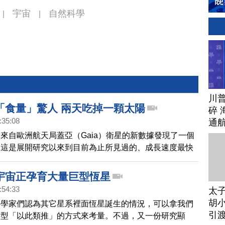
宇宙
自然科學
|
|
川
「食量」驚人 兩天吃掉一顆太陽
碎 
:35:08
通
來自歐洲航天局蓋亞（Gaia）衛星的新數據發現了一個
，這是展開研究以來到目前為止所見過的、成長速度最快
的「食量」驚人，每兩天能吃下一個相當於我們的太陽大
宇宙正孕育大量巨型恆星
:54:33
太
胡小
科學家們認為其它星系裡面恆星誕生的情況，可以拿我們
引
模型「以此類推」的方式來考量。不過，又一份研究顯