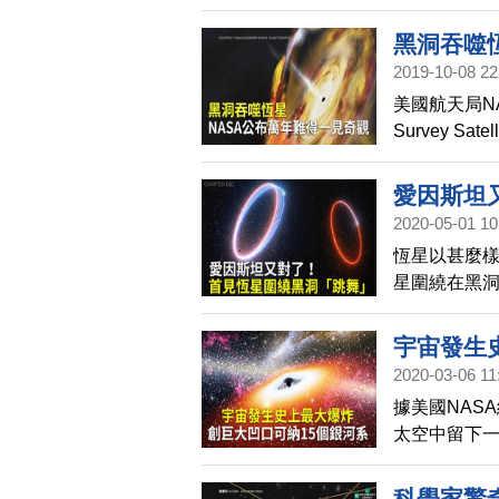
示，宇宙中
甚至更大的
黑洞吞噬
2019-10-08 22
美國航天局NAS
Survey S
也是萬年一
愛因斯坦
2020-05-01 10
恆星以甚麼
星圍繞在黑
這個發現證
宇宙發生
2020-03-06 11
據美國NAS
太空中留下一
到宇宙中最強
科學家驚