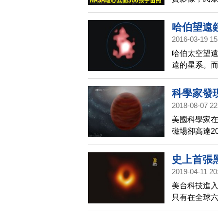
當天，哈伯
哈伯望遠
2016-03-19 15
哈伯太空望
遠的星系。
韋伯望遠鏡(Ja
系。
科學家發
2018-08-07 22
美國科學家
磁場卻高達2
伴。
史上首張
2019-04-11 20
美台科技進
只有在全球
與歷時8年時