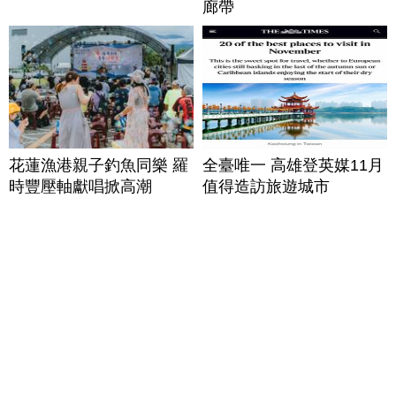
廊帶
花蓮漁港親子釣魚同樂 羅
全臺唯一 高雄登英媒11月
時豐壓軸獻唱掀高潮
值得造訪旅遊城市