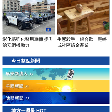
彰化縣強化警用車輛 提升
生態殺手「銀合歡」翻轉
治安網機動力
成社區綠金產業
今日整點新聞
地方一週最 HOT