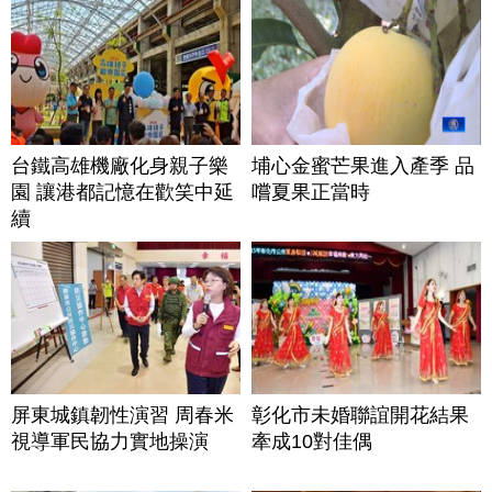
台鐵高雄機廠化身親子樂
埔心金蜜芒果進入產季 品
園 讓港都記憶在歡笑中延
嚐夏果正當時
續
屏東城鎮韌性演習 周春米
彰化市未婚聯誼開花結果
視導軍民協力實地操演
牽成10對佳偶