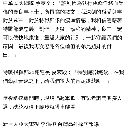
中華民國總統 蔡英文：「讀到因為執行跳傘任務而受
傷的秦良丰下士，所撰寫的散文，我深刻的感受良丰
對於國軍，對於特戰部隊的濃厚情感，我相信憑藉著
特戰部隊忠義、剽悍、勇猛、頑強的精神，良丰一定
可以儘快地康復，重返大家的行列，一起守護我們的
家園，最後我再次感謝各位輪值的弟兄姐妹的付
出。」
特戰指揮部31連連長 夏宏毅：「特別感謝總統，在我
們勤訓苦練之下，給我們很大的肯定跟鼓勵。」
隨後總統離開時，現場唱起軍歌，有記者詢問閣揆人
選，總統沒停下腳步就搭車離開。
新唐人亞太電視 李涓榕 台灣高雄採訪報導