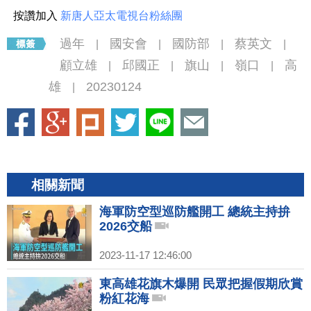
按讚加入
新唐人亞太電視台粉絲團
過年
國安會
國防部
蔡英文
|
|
|
|
顧立雄
邱國正
旗山
嶺口
高
|
|
|
|
雄
20230124
|
相關新聞
海軍防空型巡防艦開工 總統主持拚
2026交船
2023-11-17 12:46:00
東高雄花旗木爆開 民眾把握假期欣賞
粉紅花海