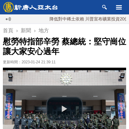
降低對中稀土依賴 川普宣布礦業投資20億美元
首頁
›
新聞
›
地方
慰勞特指部辛勞 蔡總統：堅守崗位
讓大家安心過年
更新時間：2023-01-24 21:39:11