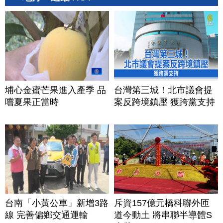
埔心金蜜芒果進入產季 品
台灣第三城！北市議會提
嚐夏果正當時
案反跨境鎮壓 獲跨黨支持
台南「小黃公車」新增3路
斥資157億元橋科聯外匝
線 完善偏鄉交通運輸
道今動土 將串聯半導體S