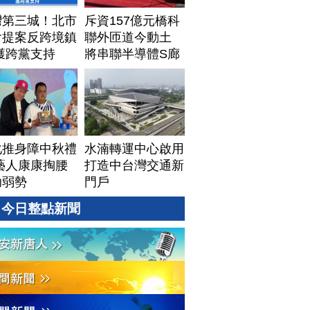
灣第三城！北市
斥資157億元橋科
會提案反跨境鎮
聯外匝道今動土
獲跨黨支持
將串聯半導體S廊
帶
化推身障中秋禮
水湳轉運中心啟用
藝人康康掏腰
打造中台灣交通新
助弱勢
門戶
今日整點新聞