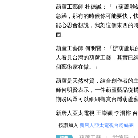
葫蘆工藝師 杜德誠：「（葫蘆雕
急躁，那有的時候你可能要快，
能心思會想說，我刻這個東西的
西。」
葫蘆工藝師 何明賢：「辦葫蘆展
人看見台灣的葫蘆工藝，其實已
個藝術家在做。」
葫蘆是天然材質，結合創作者的
師何明賢表示，一件葫蘆藝品從
期盼民眾可以細細觀賞台灣葫蘆
新唐人亞太電視 王崇穎 李涓榕 
按讚加入
新唐人亞太電視台粉絲團
葫蘆工藝
武德殿
|
|