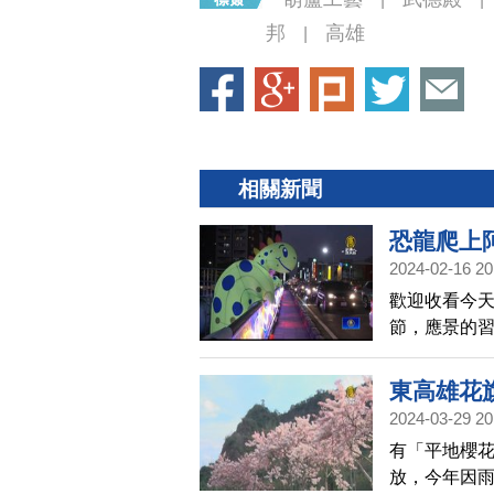
邦
高雄
|
相關新聞
恐龍爬上阿
2024-02-16 20
歡迎收看今天
節，應景的習
年，今年打造
龍、大眼龍
東高雄花
2024-03-29 20
有「平地櫻
放，今年因