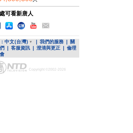
處可看新唐人
：
中文(台灣)
|
我們的服務
|
關
們
|
客服資訊
|
澄清與更正
|
倫理
會
Copyright ©2002-2026