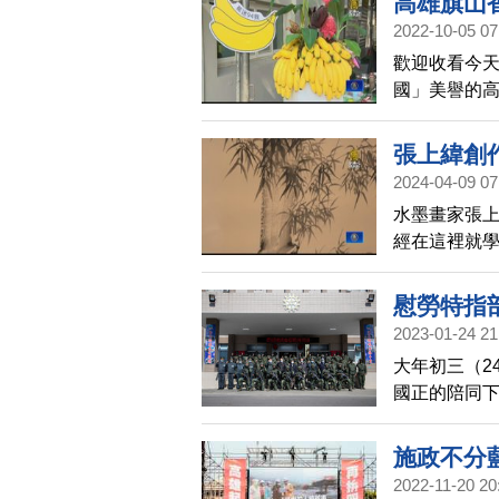
高雄旗山
2022-10-05 07
歡迎收看今天
國」美譽的
「2022年
席以行動力
張上緯創
台灣蕉農。
2024-04-09 07
水墨畫家張上
經在這裡就
慰勞特指
2023-01-24 21
大年初三（2
國正的陪同下
們堅守崗位
施政不分
2022-11-20 20