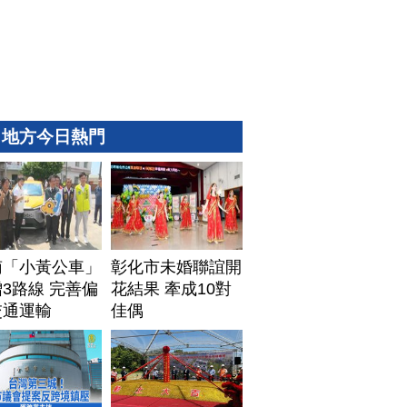
地方今日熱門
南「小黃公車」
彰化市未婚聯誼開
3路線 完善偏
花結果 牽成10對
交通運輸
佳偶