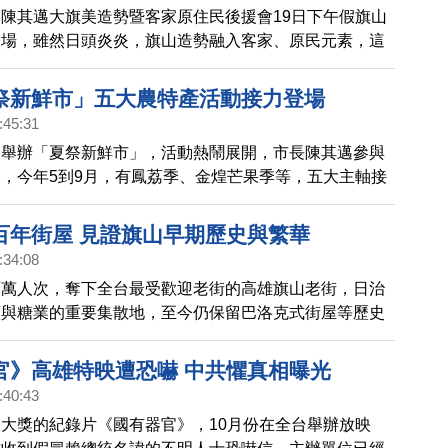
陳其邁大旗美造勢暨客家原住民後援會19日下午假旗山
登場，雖然日頭炎炎，旗山造勢融入客家、原民元素，這
造勢第一次見到為數近千的原住民到場支持，現場宛如盛
，熱鬧非凡。
祭新鮮市」五大農特產活動接力登場
:45:31
局舉辦「夏祭新鮮市」，活動熱鬧展開，市長陳其邁參與
，今年5到9月，有鳳荔季、金煌芒果季等，五大主軸接
請大家到高雄品嘗最新鮮好吃的農特產。
百年街屋 見證旗山早期歷史與繁華
:34:08
百萬人次，奪下全台最受歡迎老街的高雄旗山老街，日治
蕉與糖業的重要集散地，至今仍保留巴洛克式街屋等歷史
加上各式古早味小吃，吸引許多遊客到訪，透過鏡頭來看
美。
官》高雄特映遭恐嚇 中共懼真相曝光
:40:43
大獎的紀錄片《國有器官》，10月份在全台舉辦放映