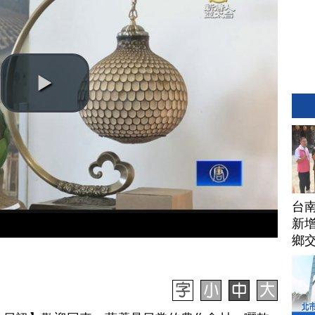
台
新增
鄉