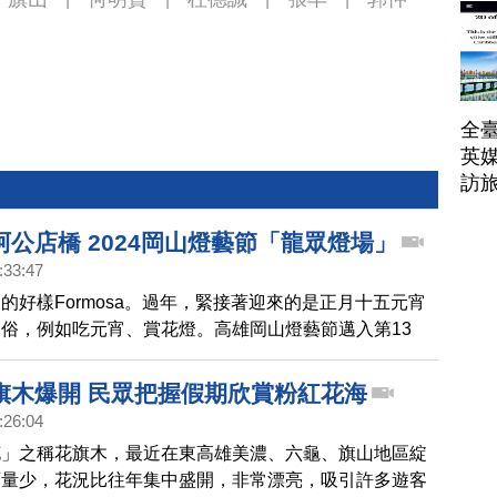
全臺
英媒
訪
公店橋 2024岡山燈藝節「龍眾燈場」
:33:47
的好樣Formosa。過年，緊接著迎來的是正月十五元宵
俗，例如吃元宵、賞花燈。高雄岡山燈藝節邁入第13
七大主題燈區，特別是在阿公店橋上2米高的超萌「岡喜
」，讓路過民眾駐足拍照打卡。
旗木爆開 民眾把握假期欣賞粉紅花海
:26:04
花」之稱花旗木，最近在東高雄美濃、六龜、旗山地區綻
雨量少，花況比往年集中盛開，非常漂亮，吸引許多遊客