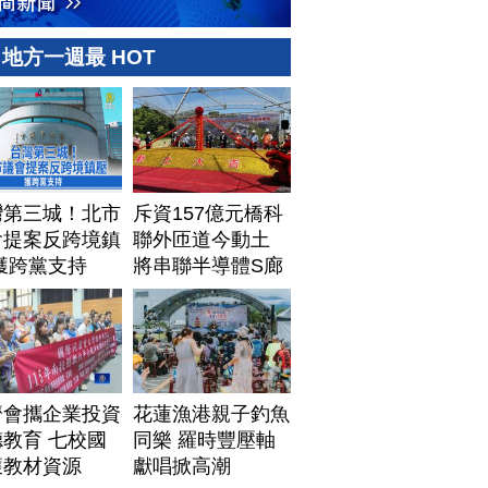
地方一週最 HOT
灣第三城！北市
斥資157億元橋科
會提案反跨境鎮
聯外匝道今動土
獲跨黨支持
將串聯半導體S廊
帶
濟會攜企業投資
花蓮漁港親子釣魚
教育 七校國
同樂 羅時豐壓軸
獲教材資源
獻唱掀高潮