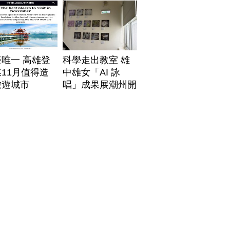
唯一 高雄登
科學走出教室 雄
11月值得造
中雄女「AI 詠
旅遊城市
唱」成果展潮州開
展