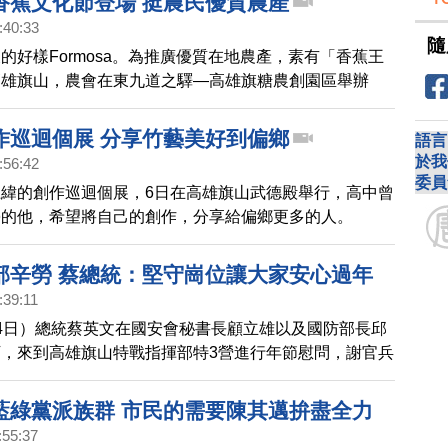
香蕉文化節登場 挺農民優質農產
:40:33
隨
的好樣Formosa。為推廣優質在地農產，素有「香蕉王
高雄旗山，農會在東九道之驛—高雄旗糖農創園區舉辦
旗山香蕉文化節」及香蕉品鑑比賽，高雄市長陳其邁親自出
挺，做農民有力的後盾，也請民眾當蕉農的啦啦隊，支持
作巡迴個展 分享竹藝美好到偏鄉
語言
於我
:56:42
委員
緯的創作巡迴個展，6日在高雄旗山武德殿舉行，高中曾
學的他，希望將自己的創作，分享給偏鄉更多的人。
部辛勞 蔡總統：堅守崗位讓大家安心過年
:39:11
4日）總統蔡英文在國安會秘書長顧立雄以及國防部長邱
，來到高雄旗山特戰指揮部特3營進行年節慰問，謝官兵
守護台灣家園。
藍綠黨派族群 市民的需要陳其邁拚盡全力
:55:37