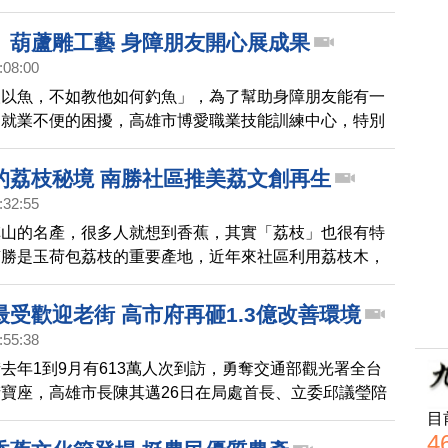
照。
、葫蘆雕工藝 身障朋友開心展成果
:08:00
人以魚，不如教他如何釣魚」，為了幫助身障朋友能有一
出就業不便的困擾，高雄市博愛職業技能訓練中心，特別
友木雕、葫蘆雕傳承技能訓練課程，讓身障人士能有專長
改變生活面對未來。
的荔枝秘境 南勝社區推美荔文創再生
:32:55
旗山的名產，很多人就想到香蕉，其實「荔枝」也很有特
南勝是玉荷包荔枝的重要產地，近年來社區利用荔枝木，
創商品，也推出遊客DIY體驗、親手製作荔枝木餐具。
受歡迎老街 高市府再砸1.3億改善環境
:55:38
去年1到9月有613萬人次到訪，勇奪交通部觀光署全台
寶座，高雄市長陳其邁26日在局處首長、立委邱議瑩陪
訪老街，宣布將再投入1.3億元，整修老街建築及改善停
目
4
圈硬體環境。