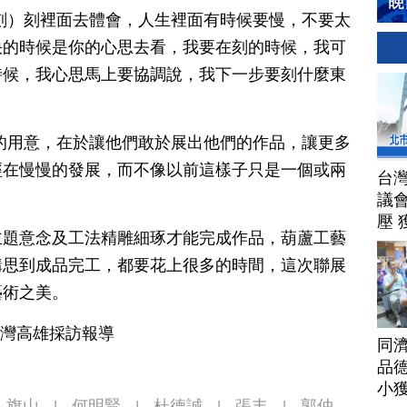
刻）刻裡面去體會，人生裡面有時候要慢，不要太
快的時候是你的心思去看，我要在刻的時候，我可
時候，我心思馬上要協調說，我下一步要刻什麼東
的用意，在於讓他們敢於展出他們的作品，讓更多
經在慢慢的發展，而不像以前這樣子只是一個或兩
台
議
壓 
主題意念及工法精雕細琢才能完成作品，葫蘆工藝
構思到成品完工，都要花上很多的時間，這次聯展
藝術之美。
台灣高雄採訪報導
同
品德
小
旗山
何明賢
杜德誠
張丰
郭仲
|
|
|
|