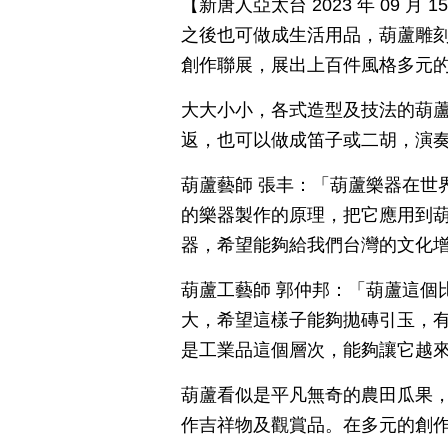
【新唐人亞太台 2023 年 09 
之後也可做成生活用品，葫蘆雕刻
創作聯展，展出上百件風格多元
大大小小，各式造型及技法的葫
返，也可以做成笛子或二胡，演
葫蘆藝師 張丰：「葫蘆樂器在世
的樂器製作的原理，把它應用到
器，希望能夠給我們台灣的文化
葫蘆工藝師 郭仲邦：「葫蘆這個
大，希望這樣子能夠拋磚引玉，
是工業品這個層次，能夠讓它越
葫蘆看似是平凡無奇的農田瓜果
作吉祥物及觀賞品。在多元的創