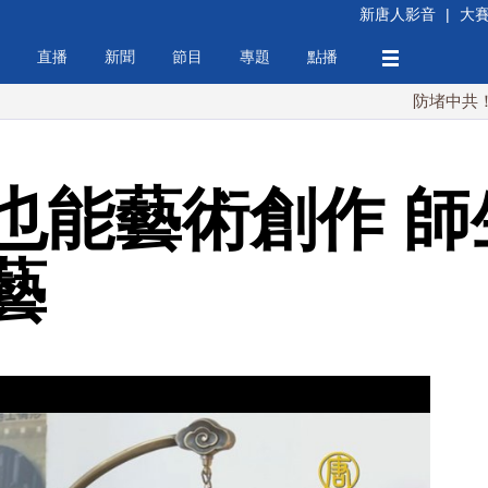
新唐人影音
|
大
直播
新聞
節目
專題
點播
防堵中共！川普簽行
也能藝術創作 師
藝