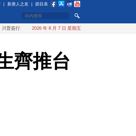
賽
|
新唐人之友
|
節目表
政令 對多晶矽課15%關稅
2026 年 8 月 7 日 星期五
白海豚颱風最快下午海警！父親節
生齊推台