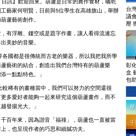
月 15 日訊】歡迎回來。葫蘆是日常的農作食材，曬乾
台
工藝家何明賢，日前與5位學生在高雄旗山，舉辦
議
的葫蘆藝術創作。
壓 
蘆，有浮雕、鏤空或是題字作畫，讓人看得流連忘
奏出美妙的音樂。
界各國都是很傳統而古老的樂器，所以我把我所學
彰
葫蘆藝術的結合，創造出我們台灣特有的葫蘆樂
盒 
增添一點點特色。」
包
比較稀有的畫種當中，我們可以努力的空間還很
有更多愛好者能夠一起來研究這個葫蘆畫作，而不
來越發揚光大。」
，千百年來，因為諧音「福祿」，葫蘆也一直被當
作上，也呈現作者的巧思和細膩功夫。