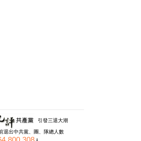
引發三退大潮
前退出中共黨、團、隊總人數
64,800,308
人