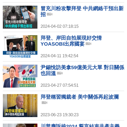
冒充川粉攻擊拜登 中共網絡干預出新
招
2024-04-02 07:18:15
拜登、岸田自拍展現好交情
YOASOBI出席國宴
2024-04-11 19:42:54
尹錫悅訪美拿59億美元大單 對日關係
也回溫
2023-04-27 07:54:51
拜登稱習獨裁者 美中關係再起波瀾
2023-06-23 19:30:23
川普應訴拚2024 誓言結束共產主義