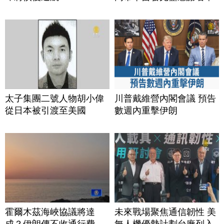
太子集團二號人物胡小偉
川普戴維營內閣會議 預告
從日本被引渡至美國
數週內重擊伊朗
霍爾木茲海峽協議將達
未來戰場聚焦通信韌性 美