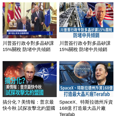
川普簽行政令對多晶矽課
川普簽行政令對多晶矽課
15%關稅 防堵中共傾銷
15%關稅 防堵中共傾銷
搞分化？美情報：普京最
SpaceX、特斯拉德州斥資
快今秋 試探攻擊北約盟國
168億 打造最大晶片廠
Terafab