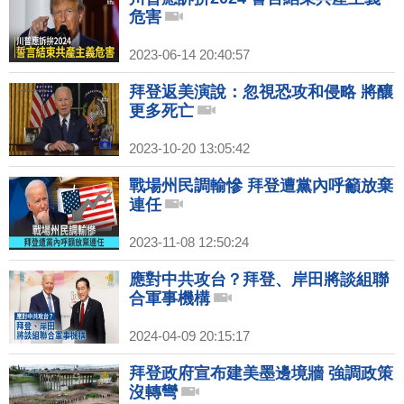
危害
2023-06-14 20:40:57
拜登返美演說：忽視恐攻和侵略 將釀
更多死亡
2023-10-20 13:05:42
戰場州民調輸慘 拜登遭黨內呼籲放棄
連任
2023-11-08 12:50:24
應對中共攻台？拜登、岸田將談組聯
合軍事機構
2024-04-09 20:15:17
拜登政府宣布建美墨邊境牆 強調政策
沒轉彎