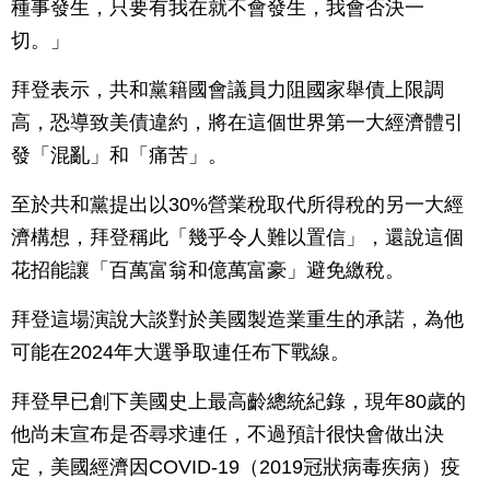
種事發生，只要有我在就不會發生，我會否決一
切。」
拜登表示，共和黨籍國會議員力阻國家舉債上限調
高，恐導致美債違約，將在這個世界第一大經濟體引
發「混亂」和「痛苦」。
至於共和黨提出以30%營業稅取代所得稅的另一大經
濟構想，拜登稱此「幾乎令人難以置信」，還說這個
花招能讓「百萬富翁和億萬富豪」避免繳稅。
拜登這場演說大談對於美國製造業重生的承諾，為他
可能在2024年大選爭取連任布下戰線。
拜登早已創下美國史上最高齡總統紀錄，現年80歲的
他尚未宣布是否尋求連任，不過預計很快會做出決
定，美國經濟因COVID-19（2019冠狀病毒疾病）疫