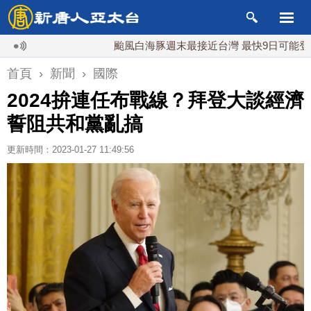
颱風白海豚週末最接近台灣 最快9日可能登陸中國
首頁
›
新聞
›
國際
2024拚連任布戰線？拜登大談經濟
誓阻共和黨亂搞
更新時間：2023-01-27 11:49:56