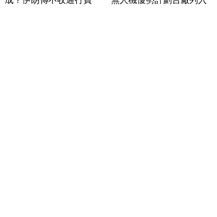
成？伊朗傳不收通行費
無人機優勢計劃台廠列入