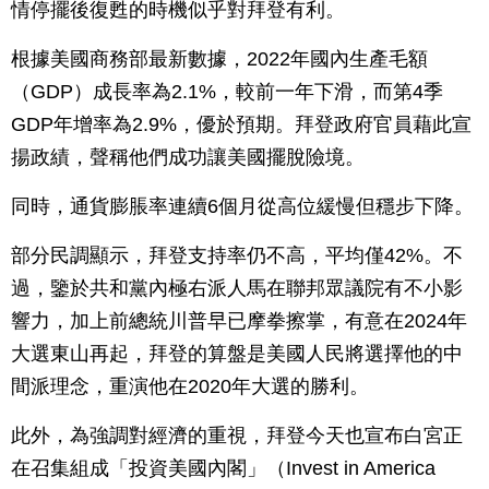
情停擺後復甦的時機似乎對拜登有利。
根據美國商務部最新數據，2022年國內生產毛額
（GDP）成長率為2.1%，較前一年下滑，而第4季
GDP年增率為2.9%，優於預期。拜登政府官員藉此宣
揚政績，聲稱他們成功讓美國擺脫險境。
同時，通貨膨脹率連續6個月從高位緩慢但穩步下降。
部分民調顯示，拜登支持率仍不高，平均僅42%。不
過，鑒於共和黨內極右派人馬在聯邦眾議院有不小影
響力，加上前總統川普早已摩拳擦掌，有意在2024年
大選東山再起，拜登的算盤是美國人民將選擇他的中
間派理念，重演他在2020年大選的勝利。
此外，為強調對經濟的重視，拜登今天也宣布白宮正
在召集組成「投資美國內閣」（Invest in America