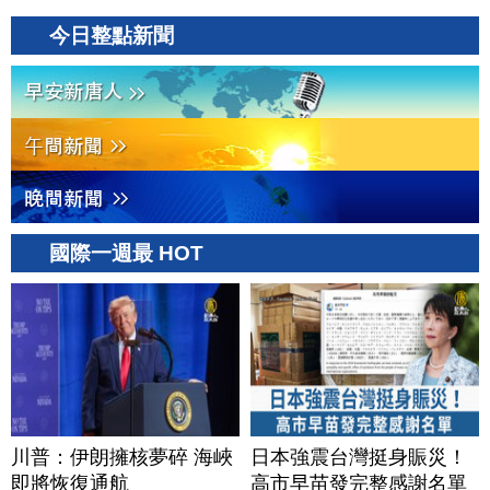
今日整點新聞
國際一週最 HOT
川普：伊朗擁核夢碎 海峽
日本強震台灣挺身賑災！
即將恢復通航
高市早苗發完整感謝名單