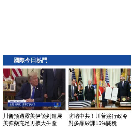
國際今日熱門
川普預透露美伊談判進展
防堵中共！川普簽行政令
美彈藥充足再擴大生產
對多晶矽課15%關稅