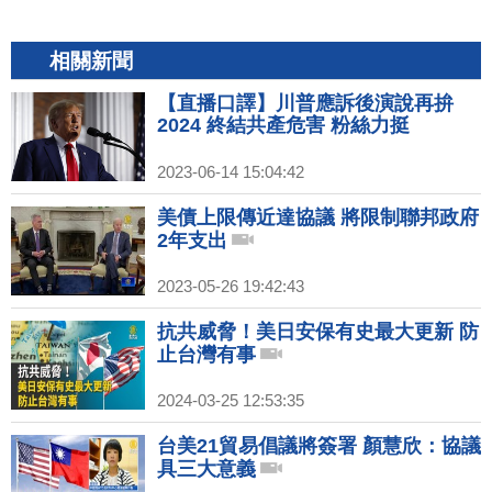
相關新聞
【直播口譯】川普應訴後演說再拚
2024 終結共產危害 粉絲力挺
2023-06-14 15:04:42
美債上限傳近達協議 將限制聯邦政府
2年支出
2023-05-26 19:42:43
抗共威脅！美日安保有史最大更新 防
止台灣有事
2024-03-25 12:53:35
台美21貿易倡議將簽署 顏慧欣：協議
具三大意義