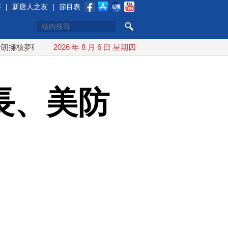
賽
|
新唐人之友
|
節目表
碎 海峽即將恢復通航
2026 年 8 月 6 日 星期四
烏克蘭貨機旁驚現炸彈無人機 德國機場
長、美防