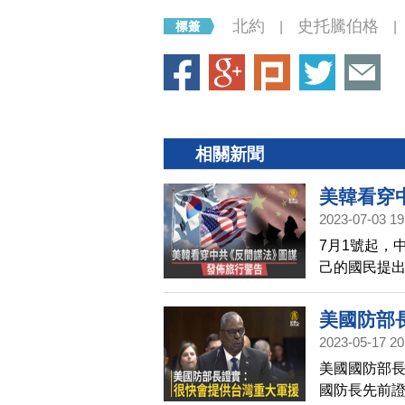
北約
史托騰伯格
|
|
相關新聞
美韓看穿
2023-07-03 19
7月1號起，
己的國民提
議「非必要
美國防部
2023-05-17 20
美國國防部
國防長先前證