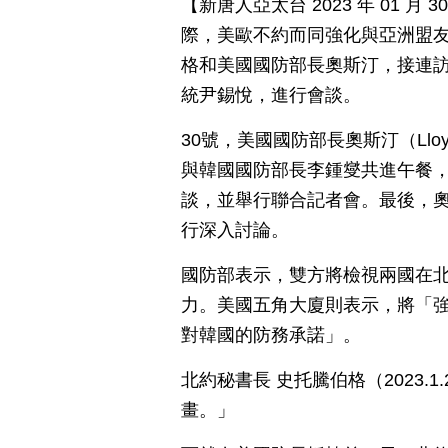
【新唐人亞太台 2023 年 01 
際，美歐不約而同強化與亞洲盟友
格和美國國防部長奧斯汀，接連
統尹錫悅，進行會談。
30號，美國國防部長奧斯汀（Lloy
與韓國國防部長李鍾燮共進午餐
談，並舉行聯合記者會。最後，
行深入討論。
國防部表示，雙方將檢視兩國在
力。美國五角大廈則表示，將「
對韓國的防務承諾」。
北約秘書長 史托騰伯格（2023
畫。」