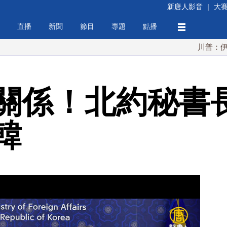
新唐人影音
|
大
直播
新聞
節目
專題
點播
川普：伊朗擁核夢
關係！北約秘書
韓