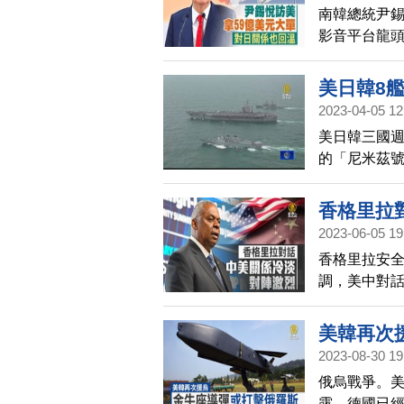
南韓總統尹錫
影音平台龍
外，日韓關
美日韓8
2023-04-05 12
美日韓三國
的「尼米茲號
中共軍艦也
出，共軍的
香格里拉
一天，還有
2023-06-05 19
香格里拉安
調，美中對話
淡。另一方
軍艦突然橫
美韓再次
2023-08-30 19
俄烏戰爭。
露，德國已