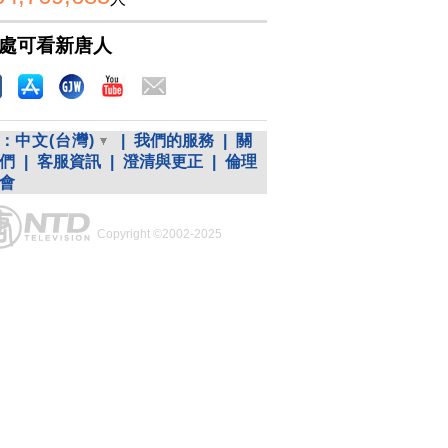
處可看新唐人
：
中文(台灣)
|
我們的服務
|
關
們
|
客服資訊
|
澄清與更正
|
倫理
會
Copyright ©2002-2025