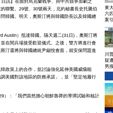
月 30 日訊】在面對烏克蘭戰爭、與中共競爭加劇之
東
的聯繫。29號、30號兩天，北約秘書長史托騰伯
六四
訪問韓國。明天，奧斯汀將與韓國防長以及韓國總
案
d Austin）抵達韓國。隔天週二(31日)，奧斯汀將
，並在閱兵場接受歡迎儀式。之後，雙方將進行會
奧斯汀還將與韓國總統尹錫悅會面，就安保問題進
川
疑遭
男
北韓政策上的合作，並討論強化延伸美國威懾能
藥
強調美國對該地區的防務承諾」，並「堅定地履行
.1.29）：「我們當然擔心朝鮮魯莽的導彈試驗和核計