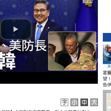
霍
望
告