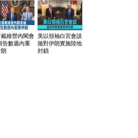
普戴維營內閣會
美以領袖白宮會談
預告數週內重
拋對伊朗實施陸地
伊朗
封鎖