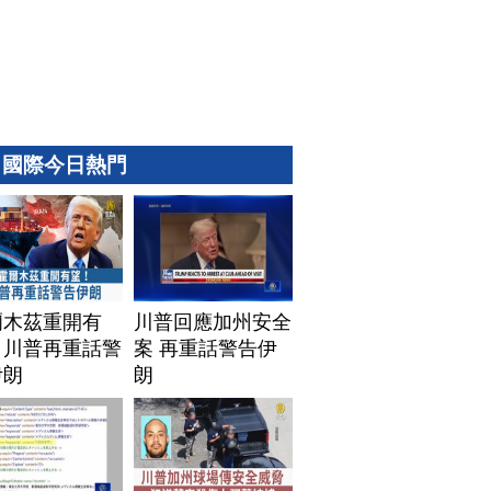
國際今日熱門
爾木茲重開有
川普回應加州安全
！川普再重話警
案 再重話警告伊
伊朗
朗