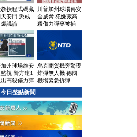
大教授程式碼藏
川普加州球場傳安
天安門 懲戒
全威脅 犯嫌藏高
引爆議論
殺傷力彈藥被捕
普加州球場維安
烏克蘭貨機旁驚現
監視 警方逮1
炸彈無人機 德國
搜出高殺傷力彈
機場緊急拆彈
今日整點新聞