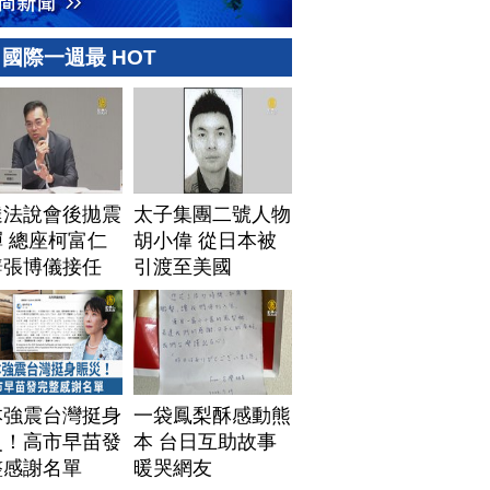
國際一週最 HOT
達法說會後拋震
太子集團二號人物
 總座柯富仁
胡小偉 從日本被
辭張博儀接任
引渡至美國
本強震台灣挺身
一袋鳳梨酥感動熊
災！高市早苗發
本 台日互助故事
整感謝名單
暖哭網友