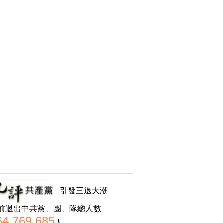
引發三退大潮
前退出中共黨、團、隊總人數
64,769,685
人