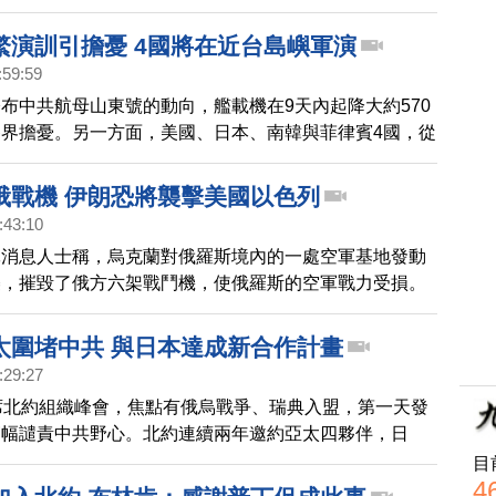
繁演訓引擔憂 4國將在近台島嶼軍演
:59:59
布中共航母山東號的動向，艦載機在9天內起降大約570
界擔憂。另一方面，美國、日本、南韓與菲律賓4國，從
行聯合軍演，其中一個演訓地點距離台灣只有不到100
俄戰機 伊朗恐將襲擊美國以色列
:43:10
軍消息人士稱，烏克蘭對俄羅斯境內的一處空軍基地發動
襲，摧毀了俄方六架戰鬥機，使俄羅斯的空軍戰力受損。
，伊朗恐在下週對美國和以色列發動報復襲擊。
太圍堵中共 與日本達成新合作計畫
:29:27
席北約組織峰會，焦點有俄烏戰爭、瑞典入盟，第一天發
篇幅譴責中共野心。北約連續兩年邀約亞太四夥伴，日
澳洲、紐西蘭出席。北約之前推出夥伴合作計畫升級，與
目
4
合作計畫，提升在防衛領域的互通性。