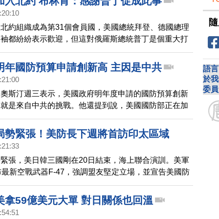
加入北約 布林肯：感謝普丁促成此事
:20:10
隨
北約組織成為第31個會員國，美國總統拜登、德國總理
領袖都紛紛表示歡迎，但這對俄羅斯總統普丁是個重大打
採取反制措施。
明年國防預算申請創新高 主因是中共
語言
於我
:21:00
委員
長奧斯汀週三表示，美國政府明年度申請的國防預算創新
因就是來自中共的挑戰。他還提到說，美國國防部正在加
的對台軍售，不過他也預測，中共在短期內應該不會進犯
局勢緊張！美防長下週將首訪印太區域
:21:33
緊張，美日韓三國剛在20日結束，海上聯合演訓。美軍
布最新空戰武器F-47，強調盟友堅定立場，並宣告美國防
ete Hegseth），上任後將首度出訪印太地區。而台灣
共機共艦持續擾台，針對共軍實施嚴密監控應處。
美拿59億美元大單 對日關係也回溫
:54:51