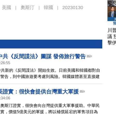
美國
奧斯汀
韓國
20230130
|
|
|
川
議 
擊
中共《反間諜法》圖謀 發佈旅行警告
:26:55
中共新的《反間諜法》開始生效。日前美國和韓國都對自
出警告，到中國旅遊要考慮到風險。韓國媒體甚至直接建
不要去中國」。
長證實：很快會提供台灣重大軍援
:34:06
長奧斯汀證實，很快會向台灣提供重大軍事援助。中華民
實，價值5億美元的軍援，將以補償延宕的軍售項目為