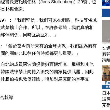
史托騰伯格（Jens Stoltenberg）29號，也
部長朴振會談。
.1.29）：「我們堅信，我們可以在網路、科技等領域
核武禁擴上合作。所以，在許多領域，我們真的相
的夥伴關係，同時互惠互利。」
.29）：「鑑於當今前所未有的全球挑戰，我們認為擁有
友
之間的團結比以往任何時候都更加重要。」
撼彈
請
了向北約成員國波蘭提供數百輛坦克、飛機和其他
，韓國法律禁止向捲入衝突的國家提供武器，因此
史托騰伯格也敦促韓國，增加對烏克蘭的軍事支
日
綜合報導
賑
完