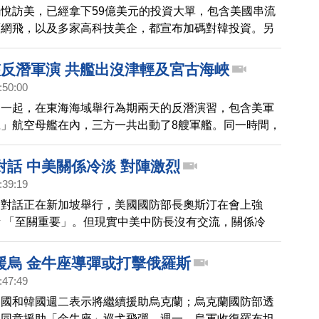
悅訪美，已經拿下59億美元的投資大單，包含美國串流
頭網飛，以及多家高科技美企，都宣布加碼對韓投資。另
係也走向重修舊好。
艦反潛軍演 共艦出沒津輕及宮古海峽
:50:00
週一起，在東海海域舉行為期兩天的反潛演習，包含美軍
」航空母艦在內，三方一共出動了8艘軍艦。同一時間，
同樣動作頻頻，在日本周邊的海域出沒。日本防衛省指
一艘電子偵察船，週一穿越了津輕海峽，進入太平洋。同
對話 中美關係冷淡 對陣激烈
兩艘軍艦穿過宮古海峽之後，進入太平洋。
:39:19
全對話正在新加坡舉行，美國國防部長奧斯汀在會上強
 「至關重要」。但現實中美中防長沒有交流，關係冷
面，美加海軍艦船週六罕見聯合航行穿越台灣海峽，中共
穿美艦船頭，升級緊張。
援烏 金牛座導彈或打擊俄羅斯
:47:49
美國和韓國週二表示將繼續援助烏克蘭；烏克蘭國防部透
經同意援助「金牛座」巡弋飛彈。週一，烏軍收復羅布坦