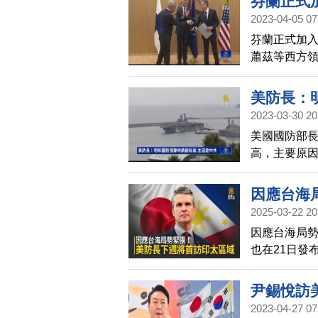
芬蘭正式
2023-04-05 07
芬蘭正式加入
蕭茲等西方
擊，揚言將
美防長：
2023-03-30 20
美國國防部
高，主要原
速解決延宕
台灣。
因應台海
2025-03-22 20
因應台海局勢
也在21日發
長赫格塞斯（P
軍方表示，
尹錫悅訪
2023-04-27 07