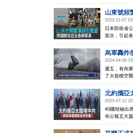
主。
山東號頻
2023-11-07 19
日本防衛省公
架次，引起各
週四開始將舉
公里。
烏軍轟炸
2024-04-06 19
週五，有烏
了大規模空
另有消息稱
北約攜亞
2023-07-12 20
40國領袖出
布公報五大
本、南韓、
日本發表新