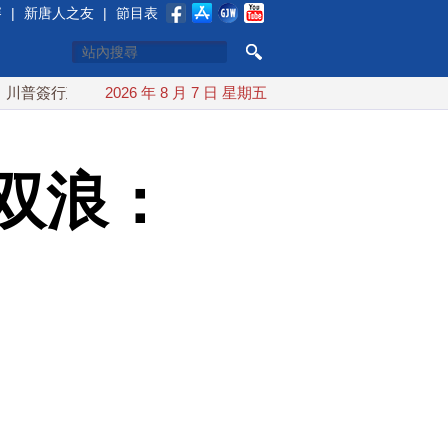
賽
|
新唐人之友
|
節目表
政令 對多晶矽課15%關稅
2026 年 8 月 7 日 星期五
白海豚颱風最快下午海警！父親節
双浪：