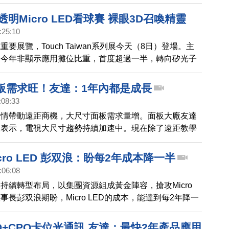
升；併購BHTC的營收效益，將挹注友達第二季營收。
透明Micro LED看球賽 裸眼3D召喚精靈
:25:10
要展覽，Touch Taiwan系列展今天（8日）登場。主
，今年非顯示應用攤位比重，首度超過一半，轉向矽光子
，反映面板產業，正加速跨域布局。台灣面板雙虎友達、
示最新顯示器應用，帶您了解。
面板需求旺！友達：1年內都是成長
:08:33
疫情帶動遠距商機，大尺寸面板需求量增。面板大廠友達
浪表示，電視大尺寸趨勢持續加速中。現在除了遠距教學
用需求量也增加。彭双浪對下半年景氣表示樂觀，預估下
內都是成長。
cro LED 彭双浪：盼每2年成本降一半
:06:08
持續轉型布局，以集團資源組成黃金陣容，搶攻Micro
事長彭双浪期盼，Micro LED的成本，能達到每2年降一
LED+CPO卡位光通訊 友達：最快2年產品應用