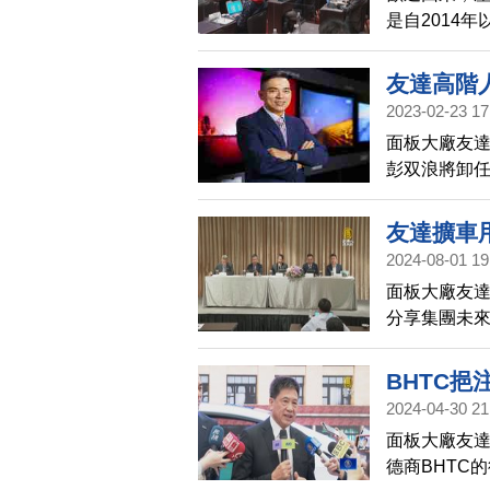
是自2014
常的季節性
將在台灣中
友達高階
2023-02-23 17
月生效
面板大廠友達
彭双浪將卸
浪仍將繼續
2023年3月
友達擴車用
2024-08-01 19
面板大廠友達
分享集團未
效應，不會
BHTC挹
2024-04-30 21
面板大廠友達
德商BHTC