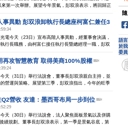
年以來第一次舉辦。展望今年景氣，彭双浪表示，將回歸正
消費情況，並看好車用及無接觸面板市場。同時也宣布，
隨
科后里，擴建新廠。
人事異動 彭双浪卸執行長總座柯富仁兼任3
:59:34
光電今天（23日）宣布高階人事異動，經董事會決議，
語言
任執行長職務，由柯富仁接任執行長暨總經理一職，彭双
於我
擔任友達光電董事長，並兼任集團策略長，新人事案自
委員
1日起生效。
再攻智慧教育 取得美商100%股權
:39:24
今天（31日）舉行法說會，董事長彭双浪親自主持，並
來的營運與策略。展望第三季，彭双浪指出，今年的旺季
這麼明顯。
注Q2營收 友達：墨西哥布局一步到位
:52:29
今天（30日）舉行法說會，法人聚焦面板景氣以及併購
的後續規劃。董事長彭双浪表示，第一季是景氣谷底，第