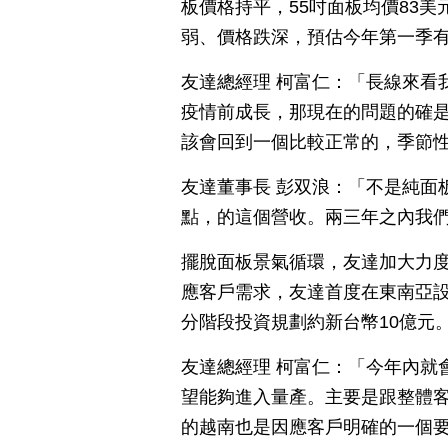
板價格持平，55吋面板均價83美元
弱、價格跌深，預估今年第一季
友達總經理 柯富仁：「長線來看
疫情前成長，那現在的問題的確
該會回到一個比較正常的，季節
友達董事長 彭双浪：「不是純面
點，的這個營收。兩三年之內我們
擺脫面板景氣循環，友達加大力度
應客戶需求，友達首度在東南亞設
分階段投資規劃約新台幣10億元
友達總經理 柯富仁：「今年內就
望能夠進入量產。主要是跟整體
的越南也是因應客戶明確的一個