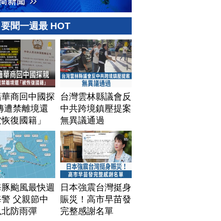
要聞一週最 HOT
籍華商回中國探
台灣雲林縣議會反
傳遭禁離境還
中共跨境鎮壓提案
被恢復國籍」
無異議通過
海豚颱風最快週
日本強震台灣挺身
警 父親節中
賑災！高市早苗發
以北防雨彈
完整感謝名單