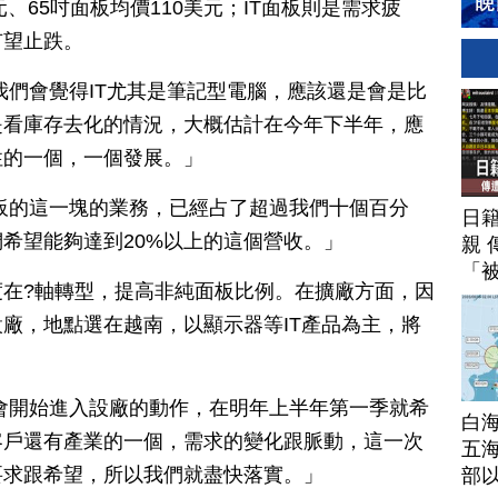
、65吋面板均價110美元；IT面板則是需求疲
有望止跌。
我們會覺得IT尤其是筆記型電腦，應該還是會是比
是看庫存去化的情況，大概估計在今年下半年，應
性的一個，一個發展。」
板的這一塊的業務，已經占了超過我們十個百分
日
希望能夠達到20%以上的這個營收。」
親 
「
在?軸轉型，提高非純面板比例。在擴廠方面，因
廠，地點選在越南，以顯示器等IT產品為主，將
。
會開始進入設廠的動作，在明年上半年第一季就希
白
客戶還有產業的一個，需求的變化跟脈動，這一次
五海
要求跟希望，所以我們就盡快落實。」
部