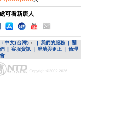
處可看新唐人
：
中文(台灣)
|
我們的服務
|
關
們
|
客服資訊
|
澄清與更正
|
倫理
會
Copyright ©2002-2026