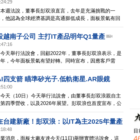
:24:29
達本週法說，董事長彭双浪直言，去年是充滿挑戰的一
年，他認為全球經濟基調是高通膨低成長，面板景氣有回
越南子公司 主打IT產品明年Q1量產
:47:16
今天舉行法說會，回顧2022年，董事長彭双浪表示，是
一年，今年面板景氣有望好轉。同時宣布，因應客戶需
設立子公司，主要以IT為主，預計明年第一季量產。
I四支箭 瞄準矽光子.低軌衛星.AR眼鏡
:51:00
今天（10日）今天舉行法說會，由董事長彭双浪親自主
第四季營收，以及2026年展望。彭双浪也首度宣布，公
局，將以四支箭，瞄準矽光子、低軌衛星等應用。
台建新廠！彭双浪：以IT為主2025年量產
:18:48
目
4
業消息，面板大廠友達今天(11日)舉辦實體法說會，這