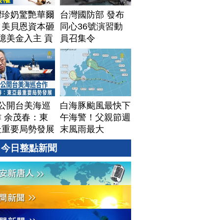
灣珍奶驚艷華爾
台灣國防部 發布
！美貝恩資本砸
同心36號演習動
億美金入主 貢
員召集令
拓國際版圖加速
美？｜#財經新
｜
60806(四)
T公開台美海巡
白海豚颱風最快下
 余茂春：東
午海警！父親節週
最重要局勢發展
末風雨最大
今日整點新聞