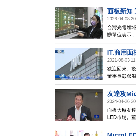
二季會逐漸上
面板新知 
2026-04-08 20
台灣光電領域重
辦單位表示
與先進封裝
群創，也展
IT.商用
2021-08-03 11
歡迎回來。
董事長彭双
外，IT、商
半年到1年之
友達攻Mi
2024-04-26 20
面板大廠友達
LED市場。董
半。
Micro