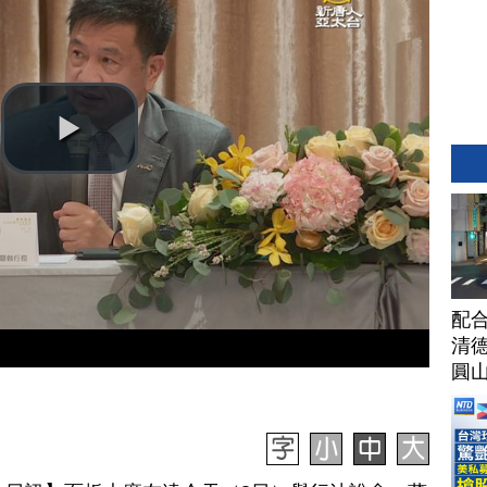
配合
清
圓