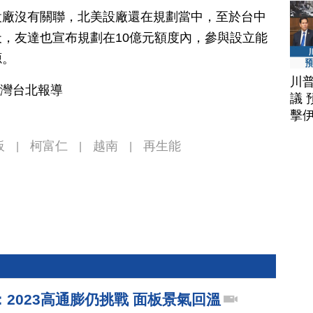
設廠沒有關聯，北美設廠還在規劃當中，至於台中
，友達也宣布規劃在10億元額度內，參與設立能
源。
川
台灣台北報導
議 
擊
板
柯富仁
越南
再生能
|
|
|
2023高通膨仍挑戰 面板景氣回溫