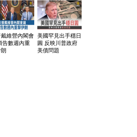
普戴維營內閣會
美國罕見出手穩日
預告數週內重
圓 反映川普政府
伊朗
美債問題