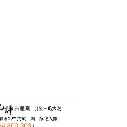
引發三退大潮
前退出中共黨、團、隊總人數
64,800,308
人