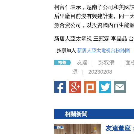
柯富仁表示，越南子公司和美國
后里廠目前沒有興建計畫。同一天
源合資公司，以投資國內再生能
新唐人亞太電視 王冠霖 李晶晶 
按讚加入
新唐人亞太電視台粉絲團
友達
彭双浪
面
|
|
源
20230208
|
相關新聞
友達董座：