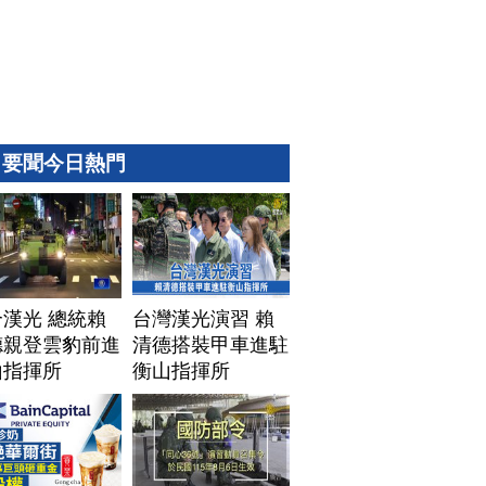
要聞今日熱門
漢光 總統賴
台灣漢光演習 賴
德親登雲豹前進
清德搭裝甲車進駐
山指揮所
衡山指揮所