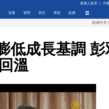
新唐人影音
|
大
直播
新聞
節目
專題
點播
防堵中共！川普簽行
膨低成長基調 彭
漸回溫