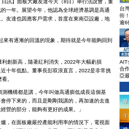
月 08 日訊】面板大廠友達今天（8日）舉行法說會，董
台
戰的一年。展望今年，他認為全球經濟基調是高通
街
象。友達也因應客戶需求，首度在東南亞設廠，地
逾6
茶
攻
年看起來有逐漸的回溫的現象，期待就是今年能夠回到
聞
202
AI
獲利創新高，隨著紅利消失，2022年大幅虧損
合作
元，是近十年低點。董事長彭双浪直言，2022是非常挑
亞
麼看。
預測機構都是講，今年叫做高通膨低成長這個基
不會停下來的，而且是剛剛我講的，再加速的去進
健經營的部分，能夠有更好的成果。」
出爐，在面板廠嚴控產能利用率的情況下，電視面