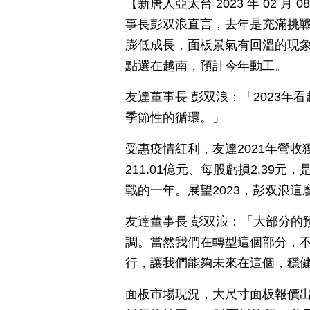
【新唐人亞太台 2023 年 02 
事長彭双浪直言，去年是充滿挑
膨低成長，面板景氣有回溫的現
點選在越南，預計今年動工。
友達董事長 彭双浪：「2023
季節性的循環。」
受惠疫情紅利，友達2021年營收
211.01億元、每股虧損2.39
戰的一年。展望2023，彭双浪這
友達董事長 彭双浪：「大部分的
調。當然我們在轉型這個部分，
行，讓我們能夠未來在這個，穩
面板市場現況，大尺寸面板報價