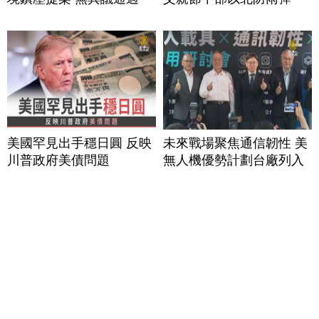
美國罕見出手穩日圓 反映
未來戰場聚焦通信韌性 美
川普政府美債問題
無人機優勢計劃台廠列入