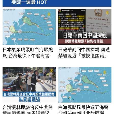
要聞一週最 HOT
日本氣象廳緊盯白海豚颱
日籍華商回中國探親 傳遭
風 台灣最快下午發海警
禁離境還「被恢復國籍」
台灣雲林縣議會反中共跨
白海豚颱風最快週五海警
境鎮壓提案 無異議通過
父親節中部以北防雨彈