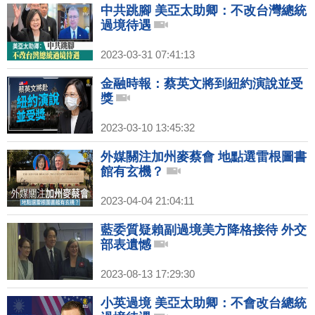
中共跳腳 美亞太助卿：不改台灣總統
過境待遇
2023-03-31 07:41:13
金融時報：蔡英文將到紐約演說並受
獎
2023-03-10 13:45:32
外媒關注加州麥蔡會 地點選雷根圖書
館有玄機？
2023-04-04 21:04:11
藍委質疑賴副過境美方降格接待 外交
部表遺憾
2023-08-13 17:29:30
小英過境 美亞太助卿：不會改台總統