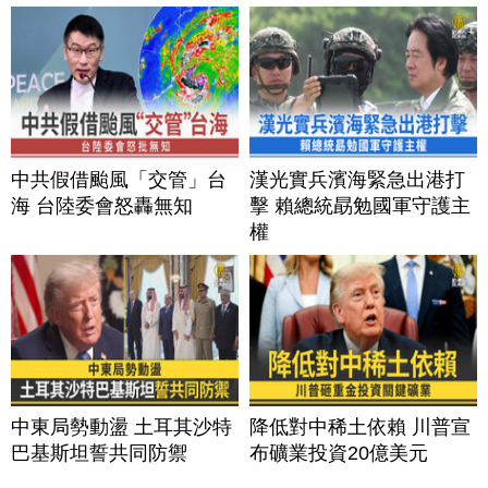
中共假借颱風「交管」台
漢光實兵濱海緊急出港打
海 台陸委會怒轟無知
擊 賴總統勗勉國軍守護主
權
中東局勢動盪 土耳其沙特
降低對中稀土依賴 川普宣
巴基斯坦誓共同防禦
布礦業投資20億美元