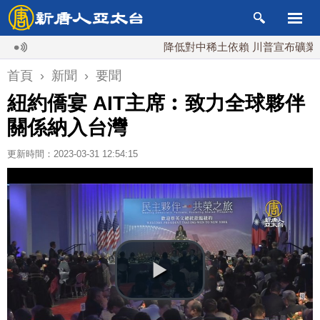
降低對中稀土依賴 川普宣布礦業投資2
首頁
›
新聞
›
要聞
紐約僑宴 AIT主席︰致力全球夥伴
關係納入台灣
更新時間：2023-03-31 12:54:15