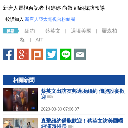
新唐人電視台記者 柯婷婷 尚敬 紐約採訪報導
按讚加入
新唐人亞太電視台粉絲團
紐約
蔡英文
過境美國
羅森柏
|
|
|
格
AIT
|
相關新聞
蔡英文出訪友邦過境紐約 僑胞設宴歡
迎
2023-03-30 07:06:07
直擊紐約僑胞歡迎！蔡英文訪美國晤
紐澤西州長