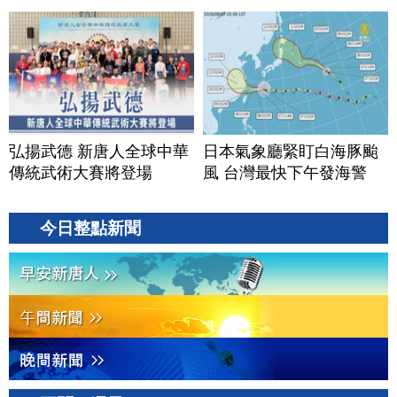
弘揚武德 新唐人全球中華
日本氣象廳緊盯白海豚颱
傳統武術大賽將登場
風 台灣最快下午發海警
今日整點新聞