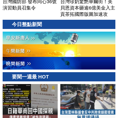
台灣國防部 發布同心36號
台灣珍奶驚艷華爾街！美
演習動員召集令
貝恩資本砸逾6億美金入主
貢茶拓國際版圖加速攻
美？｜#財經新聞｜
今日整點新聞
20260806(四)
要聞一週最 HOT