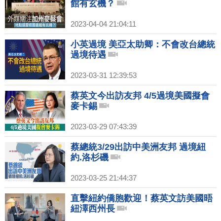
館有玄機？
2023-04-04 21:04:11
小英過境 美亞太助卿：不會改台總統
過境待遇
2023-03-31 12:39:53
蔡英文今出訪友邦 4/5過境美國擬會
麥卡錫
2023-03-29 07:43:39
蔡總統3/29出訪中美洲友邦 過境紐
約.洛杉磯
2023-03-25 21:44:37
直擊紐約僑胞歡迎！蔡英文訪美國晤
紐澤西州長