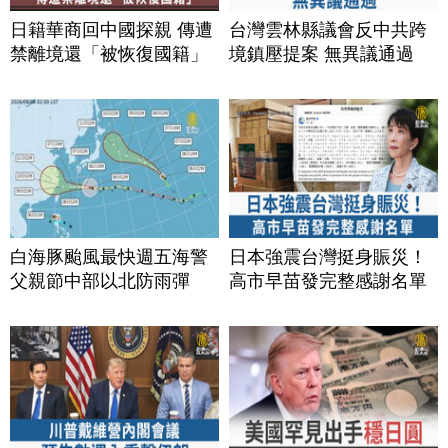
日籍華商回中國探親 傳遭
台灣雲林縣議會反中共跨
禁離境還「被恢復國籍」
境鎮壓提案 無異議通過
白海豚颱風最快週五海警
日本強震台灣挺身賑災！
父親節中部以北防雨彈
高市早苗發完整感謝名單