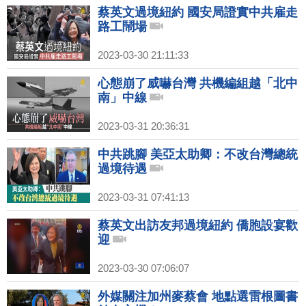
蔡英文過境紐約 國安局證實中共雇走
路工鬧場
2023-03-30 21:11:33
心態崩了威嚇台灣 共機編組越「北中
南」中線
2023-03-31 20:36:31
中共跳腳 美亞太助卿：不改台灣總統
過境待遇
2023-03-31 07:41:13
蔡英文出訪友邦過境紐約 僑胞設宴歡
迎
2023-03-30 07:06:07
外媒關注加州麥蔡會 地點選雷根圖書