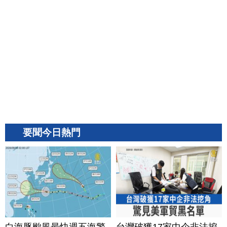
要聞今日熱門
白海豚颱風最快週五海警
台灣破獲17家中企非法挖