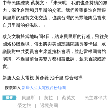
中華民國總統 蔡英文：「未來呢，我們也會持續的努
力，深化台灣和貝里斯的交流。我們希望促進台灣跟
貝里斯的經貿文化交流，也讓台灣的民眾能夠品嘗來
自貝里斯的好滋味。」
蔡英文將於當地時間4日，結束貝里斯的行程，飛往美
國洛杉磯過境，傳出將與美國眾議院議長麥卡錫、眾
議院對中共委員會主席蓋拉格會晤，並赴雷根圖書館
演講。不過目前台美雙方都相當低調，並未否認或證
實。
新唐人亞太電視 黃彥菱 池千里 綜合報導
按讚加入
新唐人亞太電視台粉絲團
貝里斯
芙拉
蔡英文
民主夥伴共
|
|
|
榮之旅
過境美國
|