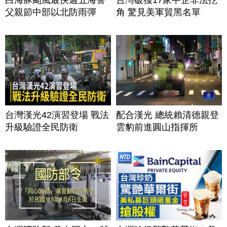
父親節中部以北防雨彈
角 驚見美軍貿黑名單
台灣漢光42演習登場 戰法
配合漢光 總統賴清德親登
升級驗證全民防衛
雲豹前進圓山指揮所