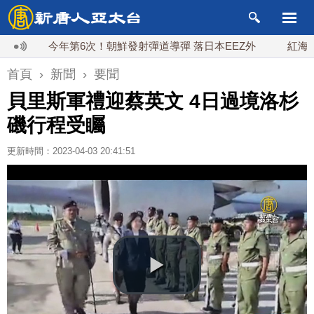
今年第6次！朝鮮發射彈道導彈 落日本EEZ外
紅海戰火續
首頁
›
新聞
›
要聞
貝里斯軍禮迎蔡英文 4日過境洛杉
磯行程受矚
更新時間：2023-04-03 20:41:51