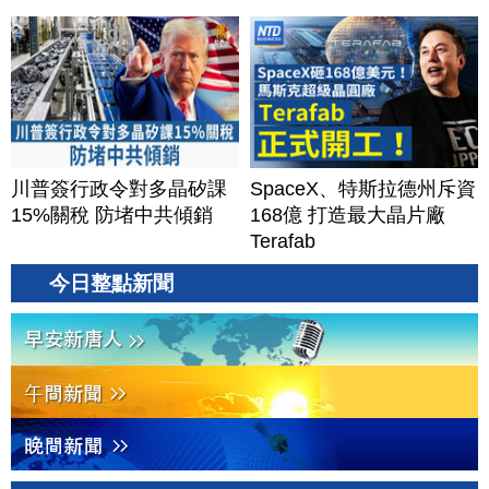
川普簽行政令對多晶矽課
SpaceX、特斯拉德州斥資
15%關稅 防堵中共傾銷
168億 打造最大晶片廠
Terafab
今日整點新聞