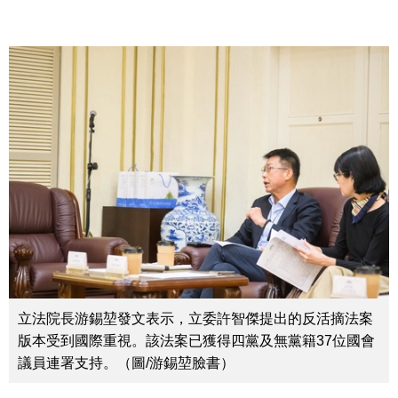
立法院長游錫堃發文表示，立委許智傑提出的反活摘法案
版本受到國際重視。該法案已獲得四黨及無黨籍37位國會
議員連署支持。（圖/游錫堃臉書）