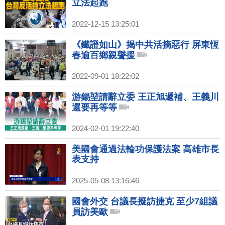
立法起跑
2022-12-15 13:25:01
《鐵證如山》揭中共活摘惡行 屏東恆
春逾百鄉親聲援
2022-09-01 18:22:02
游錫堃請辭立委 王正旭遞補、王義川
還要再等等
2024-02-01 19:22:40
美國會通過法輪功保護法案 高雄市長
表支持
2025-05-08 13:16:46
國會外交 台議長擬訪捷克 至少7組議
員訪美歐