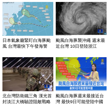
日本氣象廳緊盯白海豚颱
颱風白海豚襲沖繩 週末最
風 台灣最快下午發海警
近台灣 10日登陸浙江
北台灣防衛鐵三角 漢光首
颱風白海豚週末最接近台
封淡江大橋驗證阻敵戰略
灣 最快9日可能登陸中國