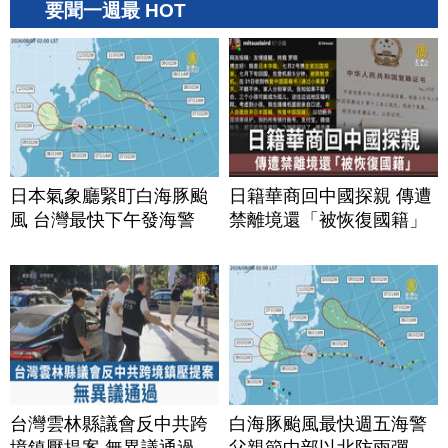
要聞一週最 HOT
日本氣象廳緊盯白海豚颱
日籍華商回中國探親 傳遭
風 台灣最快下午發海警
禁離境還「被恢復國籍」
台灣雲林縣議會反中共跨
白海豚颱風最快週五海警
境鎮壓提案 無異議通過
父親節中部以北防雨彈