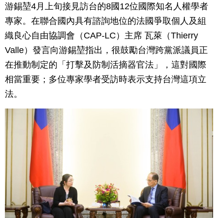
游錫堃4月上旬接見訪台的8國12位國際知名人權學者
專家。在聯合國內具有諮詢地位的法國爭取個人及組
織良心自由協調會（CAP-LC）主席 瓦萊（Thierry
Valle）發言向游錫堃指出，很鼓勵台灣跨黨派議員正
在推動制定的「打擊及防制活摘器官法」，這對國際
相當重要；多位專家學者受訪時表示支持台灣這項立
法。