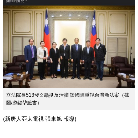
立法院長513發文籲挺反活摘 談國際重視台灣新法案（截
圖/游錫堃臉書）
(新唐人亞太電視 張東旭 報導)