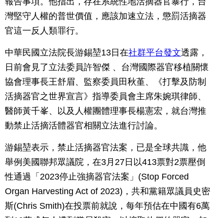
報告事項。他指出，存在系統性地活摘器官暴行，台
灣堅守人權的普世價值，應該加速立法，懲罰活摘器
官這一反人類罪行。
中華民國立法院長游錫堃13日在
社群平台發文
透露，
日前會見了立法委員許智傑 、台灣國際器官移植關懷
協會理事長王舒眉、監察委員田秋堇、《打擊及防制
活摘器官之世界宣言》指導委員會主席朱婉琪律師、
醫師黃千峯、以及人權團體理事長楊憲宏，就台灣推
動禁止活摘活體器官相關立法進行討論。
游錫堃表示，禁止活摘器官法案，已是全球共識，他
舉例美國聯邦眾議院，在3月27日以413票對2票壓倒
性通過「2023停止強摘器官法案」(Stop Forced
Organ Harvesting Act of 2023)，共和黨籍眾議員史密
斯(Chris Smith)在投票前就說，每年預估在中國有6萬