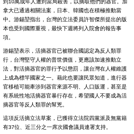
到10萬成年人遭到當局殺害，以摘取他們的器官。加
拿大已通過相關法案，日本、韓國也在積極推動當
中。游錫堃指出，台灣的立法委員許智傑所提出的版
本也受到國際重視，最快下週將列入院會的報告事
項。
游錫堃表示，活摘器官已被聯合國認定為反人類罪
行，台灣堅守人權的普世價值，更應該加速推動立
法，對活摘器官的罪行予以懲罰，讓台灣在人權維護
上成為標竿國家之一。藉此也要讓民眾知道，進行器
官移植可能牽涉到器官來源不明、人口販運，甚至是
有系統性地活摘器官暴行存在，希望國人不要成為活
摘器官等反人類罪的幫兇。
這項反活摘立法草案，已獲得立法院四黨派及無黨籍
有37位、近三分之一席次國會議員連署支持。