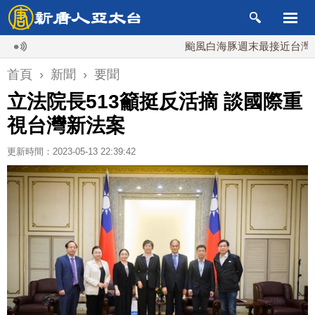
颱風白海豚週末最接近台灣 最快9日
首頁
›
新聞
›
要聞
立法院長513籲挺反活摘 談國際重
視台灣新法案
更新時間：2023-05-13 22:39:42