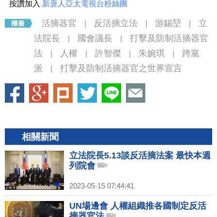
按讚加入
新唐人亞太電視台粉絲團
活摘器官
反活摘立法
游錫堃
立
|
|
|
法院長
國會議長
打擊及防制活摘器官
|
|
法
人權
許智傑
朱婉琪
跨黨
|
|
|
|
派
打擊及防制活摘器官之世界宣言
|
相關新聞
立法院長5.13談反活摘法案 最快本週
列院會
2023-05-15 07:44:41
UN場邊會 人權組織推各國制定反活
摘器官法