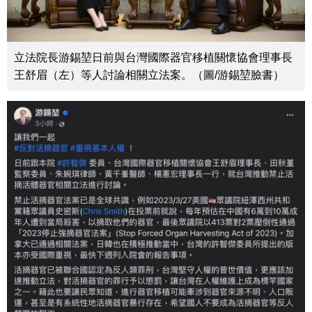
立法院長游錫堃日前與台灣國際器官移植關懷協會理事長
王舒眉（左）等人討論相關立法案。（圖/游錫堃臉書）