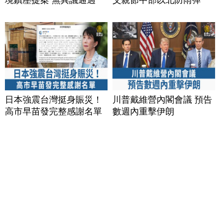
日本強震台灣挺身賑災！
川普戴維營內閣會議 預告
高市早苗發完整感謝名單
數週內重擊伊朗