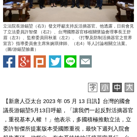
立法院長游錫堃（右3）發文呼籲支持反活摘器官。他透露，日前會見
了立法委員許智傑 （右2）、台灣國際器官移植關懷協會理事長王舒
眉（左3）、監察委員田秋堇（左2）、《打擊及防制活摘器官之世界
宣言》指導委員會主席朱婉琪律師、（右4）等人討論相關立法案。
（圖/游錫堃臉書）
【新唐人亞太台 2023 年 05 月 13 日訊】台灣的國會
議長游錫堃5月13日呼籲，「讓我們一起反對活摘器官
，重視基本人權 ！」他表示，多國積極推動立法，立
委許智傑所提案版本受國際重視，最快下週列入院會