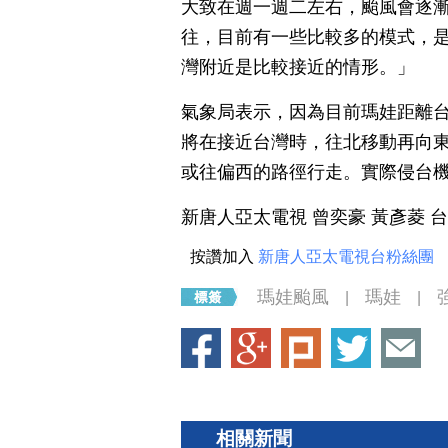
大致在週一週二左右，颱風會逐
往，目前有一些比較多的模式，
灣附近是比較接近的情形。」
氣象局表示，因為目前瑪娃距離
將在接近台灣時，往北移動再向
或往偏西的路徑行走。實際侵台
新唐人亞太電視 曾奕豪 黃彥菱 
按讚加入
新唐人亞太電視台粉絲團
瑪娃颱風
瑪娃
|
|
相關新聞