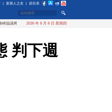
賽
|
新唐人之友
|
節目表
將達成？伊朗傳不收通行費
2026 年 8 月 6 日 星期四
配合漢光 總統賴清德親登雲豹前進
 判下週