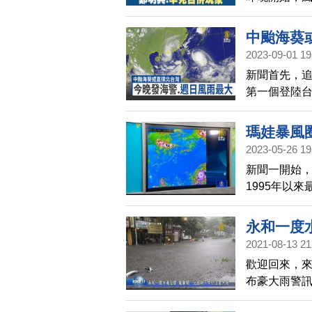
天星期五發
中央氣象局
中颱海葵
諾，合併了
2023-09-01 19
步增強，現
新聞首先，追
強度應該還
第一個登陸
週六仍將是
在今晚發布
瑪娃暴風
2023-05-26 19
新聞一開始，
1995年以
海會出現長浪
日)才較明確
永和一度
2021-08-13 21
歡迎回來，
布豪大雨警
台北信義區、