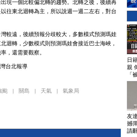
漸出現一個比較偏北轉的趨勢。北轉之後，後續再
是以往東北迴轉為主，所以說週一週二左右，對台
台灣較遠，後續預報分歧較大，多數模式預測瑪娃
東北迴轉，少數模式則預測瑪娃會接近巴士海峽，
機率，還需要觀察。
日
台灣台北報導
親 
「
強颱
關島
天氣
氣象局
|
|
|
友
撼彈
請