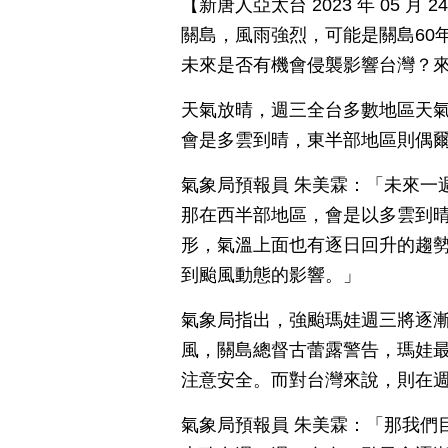
【新唐人亞太台 2023 年 05 
關島，風雨強烈，可能是關島60
未來是否有機會侵襲影響台灣？
天氣放晴，週三全台多數地區天
會是多雲到晴，東半部地區則偶
氣象局預報員 朱美霖：「未來一
那在西半部地區，會是以多雲到
形，氣溫上面也有逐日回升的趨
到颱風動態的影響。」
氣象局指出，強颱瑪娃週三將逐漸
風，關島總督古蕾露警告，瑪娃最
注意安全。而對台灣來說，則在
氣象局預報員 朱美霖：「那我們