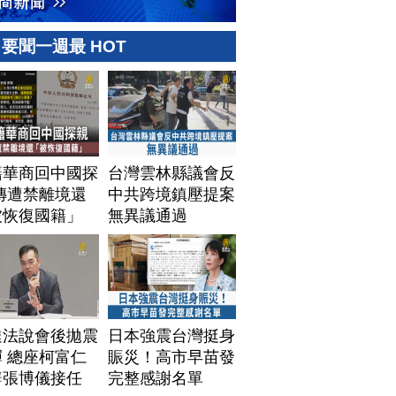
要聞一週最 HOT
籍華商回中國探
台灣雲林縣議會反
傳遭禁離境還
中共跨境鎮壓提案
被恢復國籍」
無異議通過
達法說會後拋震
日本強震台灣挺身
 總座柯富仁
賑災！高市早苗發
辭張博儀接任
完整感謝名單