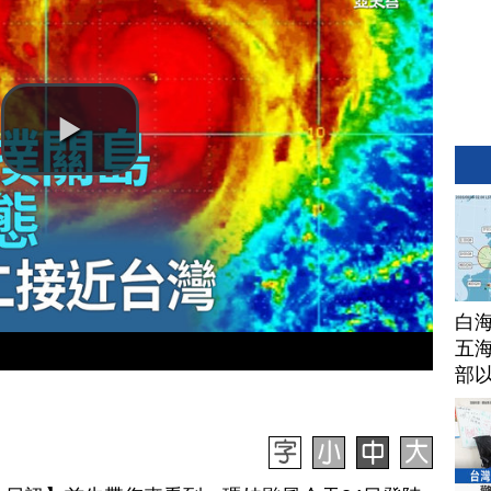
白
五海
部