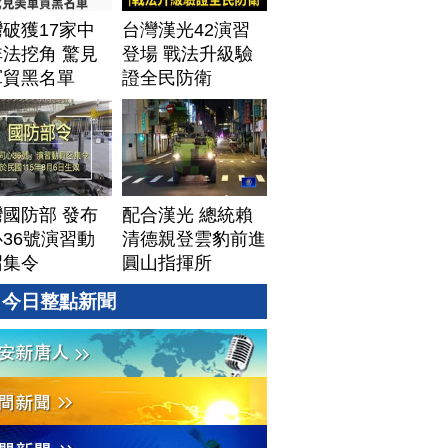
│20260805 (三)
破獲17家中
台灣漢光42演習
法挖角 驚見
登場 戰法升級驗
軍貿黑名單
證全民防衛
國防部 發布
配合漢光 總統賴
36號演習動
清德親登雲豹前進
召集令
圓山指揮所
今日整點新聞