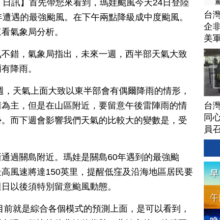
月 24 日訊】首先帶您來看到，瑪娃颱風今天24日登陸
台灣
年遭遇的最強颱風。在下午兩點降級成中度颱風。
企非
來看氣象局分析。
美
氣不錯，氣象局指出，未來一週，西半部天氣大致
爾有降雨。
週，天氣上面大致以東半部會有偶爾降雨的情形，
台灣
晴為主，但是在山區附近，要留意午後雷陣雨的情
同心
勢。而下週會影響我們天氣的比較大的變數是，受
員
通過關島附近。瑪娃是關島60年遇到的最強颱
高風速將達150英里，提醒低窪及沿海地區居民要
週日以後須特別留意颱風動態。
目前就是綜合各個模式的預測上面，是可以看到，