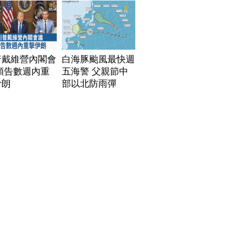
普戴維營內閣會
白海豚颱風最快週
預告數週內重
五海警 父親節中
伊朗
部以北防雨彈