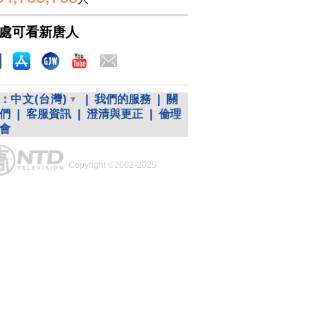
處可看新唐人
：
中文(台灣)
|
我們的服務
|
關
們
|
客服資訊
|
澄清與更正
|
倫理
會
Copyright ©2002-2025