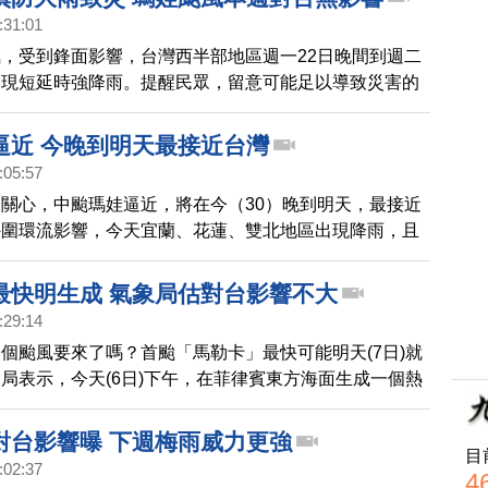
風。綠島、蘭嶼今天都停班停課。
:31:01
，受到鋒面影響，台灣西半部地區週一22日晚間到週二
出現短延時強降雨。提醒民眾，留意可能足以導致災害的
。
逼近 今晚到明天最接近台灣
:05:57
關心，中颱瑪娃逼近，將在今（30）晚到明天，最接近
外圍環流影響，今天宜蘭、花蓮、雙北地區出現降雨，且
明顯。氣象局指出，明天宜蘭及北部山區要注意局部豪大
地區沿海及平原，則需要特別留意強陣風。
最快明生成 氣象局估對台影響不大
:29:14
個颱風要來了嗎？首颱「馬勒卡」最快可能明天(7日)就
局表示，今天(6日)下午，在菲律賓東方海面生成一個熱
以每小時4公里的速度向西前進。而這熱帶性低氣壓，可
內，發展成輕度颱風，初估短期內對台灣天氣沒有直接影
對台影響曝 下週梅雨威力更強
目
天東北季風增強，東北部要防較大雨勢，北部高溫略降攝
:02:37
4