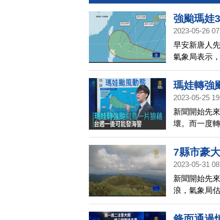
強颱瑪娃
2023-05-26 07
早安新唐人
氣象局表示，
報，這個週
眾盡量不要
瑪娃轉強
2023-05-25 19
新聞開始先來
壞。而一度
未來是否會侵
發布海上颱
7縣市豪
2023-05-31 08
新聞開始先
浪，氣象局
就可解除海
天宜蘭及北
鋒面通過