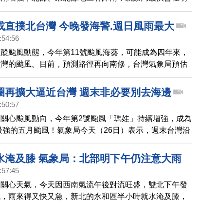
布海上颱風警報，不排除後續發布陸上颱風警報，另外，
長鄭明典發文提醒，原本對流雲系範圍很有限的颱風軒嵐
或直撲北台灣 今晚發海警.週日風雨最大
另一個熱帶性低氣壓的雲系，合併之後整個強對流區還同
:54:56
在颱風的雲系變得非常寬廣！他說，雲系合併之後，颱風
蹤颱風動態，今年第11號颱風海葵，可能成為四年來，
會增強，暴風半徑也會擴大。氣象專家彭啟明也說，週五
台灣的颱風。目前，預測路徑再向南修，台灣氣象局預估
颱風最接近台灣的時候，請民眾提高警覺。
海上警報；預計颱風暴風圈，在週日貫穿台灣。
圈再擴大逼近台灣 週末非必要別去海邊
:50:57
關心颱風動向，今年第2號颱風「瑪娃」持續增強，成為
來最強的五月颱風！氣象局今天（26日）表示，週末台灣沿
，民眾非必要，別去海邊；瑪娃的路徑要等到下週一(29
，外圍環流會影響台灣，不排除發布海上颱風警報。
水淹及膝 氣象局：北部明下午仍注意大雨
:57:45
來關心天氣，今天因西南氣流午後對流旺盛，雙北下午發
訊，雨來得又快又急，新北的永和區半小時就水淹及膝，
文山區等地，也一度發佈淹水警戒。傍晚，氣象局針對9