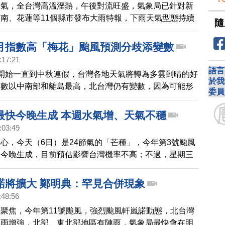
天氣，全台灣高溫溼熱，午後對流旺盛，氣象局已針對新
南、花蓮等11個縣市發布大雨特報，下雨天氣型態持續
隨
外，今年第三號颱風谷超，預計未來往沖繩方向移動，不
台灣。
月指數高「梅花」颱風預測分歧添變數
:17:21
語言
開始一直到中秋連假，台灣各地天氣將轉為多雲到晴的好
於我
指數以中南部和離島最高，北台灣仍有變數，因為可能形
委員
風「梅花」，如果受到颱風外圍環流影響，北部、東半部
月或雲遮月的型態。
最快今晚生成 本週水氣增、天氣不穩
:03:49
心，今天（6日）是24節氣的「芒種」，今年第3號颱風
快今晚生成，目前預估影響台灣機率不高；不過，星期三
逐漸增多，星期天、下星期一受低壓帶影響，全台有雨。
諾將擴大 鄭明典：罕見合併現象
:48:56
聚焦，今年第11號颱風，強烈颱風軒嵐諾動態，北台灣
風雨增強，北部、東北部地區有陣雨，氣象局最快會在明