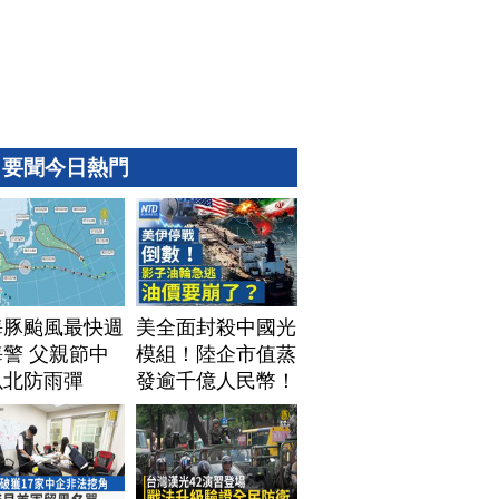
要聞今日熱門
海豚颱風最快週
美全面封殺中國光
警 父親節中
模組！陸企市值蒸
以北防雨彈
發逾千億人民幣！
AI資料中心供應鏈
洗牌？台灣喜迎轉
單！成關鍵樞紐？
｜#財經新聞