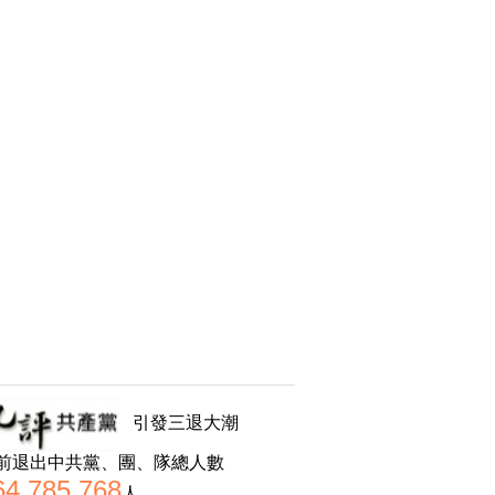
引發三退大潮
前退出中共黨、團、隊總人數
64,785,768
人