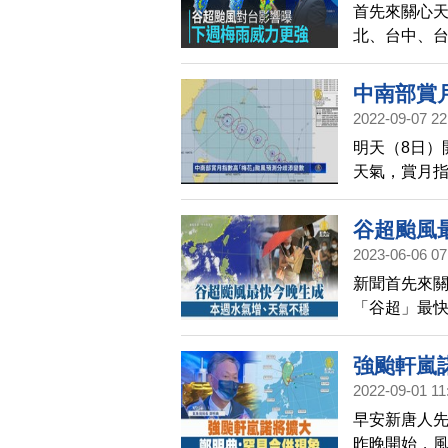
首先來關心
北、台中、台
到下週。另
會直接影響
中南部賞
2022-09-07 22
明天（8日）
天氣，賞月
成第12號颱
可能是雲伴
谷超颱風
2023-06-06 07
新聞首先來關
「谷超」最
開始，水氣
強颱軒嵐
2022-09-01 11
早安新唐人先
昨晚開始，