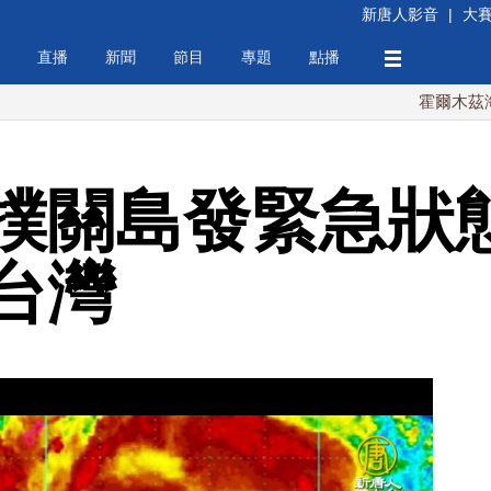
新唐人影音
|
大
直播
新聞
節目
專題
點播
霍爾木茲海峽協議
撲關島發緊急狀態
台灣