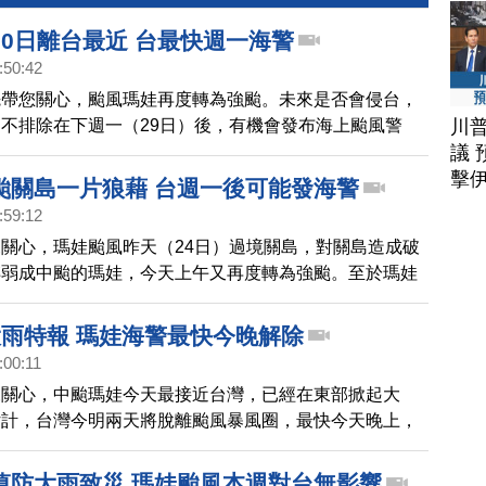
30日離台最近 台最快週一海警
:50:42
先帶您關心，颱風瑪娃再度轉為強颱。未來是否會侵台，
川
不排除在下週一（29日）後，有機會發布海上颱風警
議 
末，東半部包括離島都可能有長浪，越晚浪越高，提醒民
擊
到海邊。
颱關島一片狼藉 台週一後可能發海警
:59:12
關心，瑪娃颱風昨天（24日）過境關島，對關島造成破
轉弱成中颱的瑪娃，今天上午又再度轉為強颱。至於瑪娃
台，氣象局表示，不排除在下週一（29日）後，有機會
風警報，不過確切情況可能因颱風路徑會有變動。
大雨特報 瑪娃海警最快今晚解除
:00:11
來關心，中颱瑪娃今天最接近台灣，已經在東部掀起大
估計，台灣今明兩天將脫離颱風暴風圈，最快今天晚上，
上颱風警報。不過，受到外圍環流影響，氣象局指出，今
部山區要注意局部豪大雨，西半部地區沿海及平原，要特
慎防大雨致災 瑪娃颱風本週對台無影響