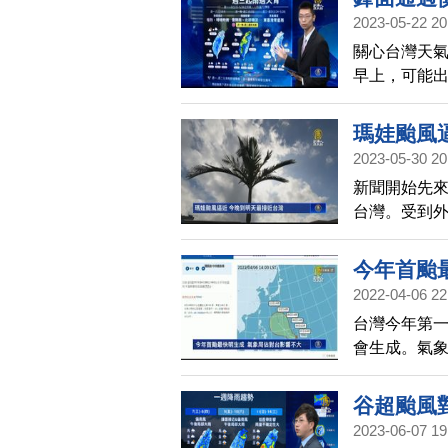
別留意強陣
2023-05-22 20
關心台灣天氣
早上，可能
致災性大雨
瑪娃颱風
2023-05-30 20
新聞開始先來
台灣。受到
越晚雨勢越
雨，西半部
今年首颱
2022-04-06 22
台灣今年第一
會生成。氣象
帶性低氣壓，
能在24小時
谷超颱風
響。預估明
2023-06-07 19
氏3、4度。