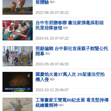
留體驗
2022-08-26 07:35:22
台中市府贈春聯 書法家揮毫添彩頭
民眾排隊搶領
2024-01-25 07:47:22
照顧偏鄉 台中新社首座親子館暨公托
開幕
2023-09-28 07:46:59
國慶焰火逾37萬人次 20架違法空拍
機入侵
2023-10-12 20:46:07
工筆畫家王雙寬80紀念展 看見堅持傳
統繪畫精神