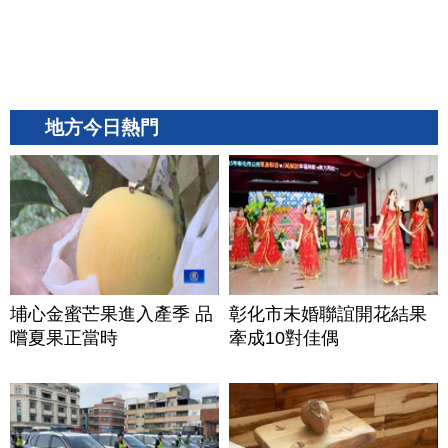
地方今日熱門
埔心金蜜芒果進入產季 品
彰化市未婚聯誼開花結果
嚐夏果正當時
牽成10對佳偶