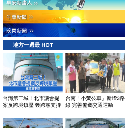
地方一週最 HOT
台灣第三城！北市議會提
台南「小黃公車」新增3路
案反跨境鎮壓 獲跨黨支持
線 完善偏鄉交通運輸