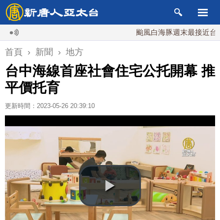
颱風白海豚週末最接近台灣 最快
首頁
›
新聞
›
地方
台中海線首座社會住宅公托開幕 推
平價托育
更新時間：2023-05-26 20:39:10