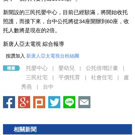
新開設的三民托嬰中心，目前已經額滿，將開始收托
照護，而接下來，台中公托將從34座開辦到60座，收
托人數將是現在的2倍。
新唐人亞太電視 綜合報導
按讚加入
新唐人亞太電視台粉絲團
托嬰中心
嬰幼兒
公托倍增計畫
|
|
|
三民社宅
平價托育
社會住宅
盧
|
|
|
秀燕
台中
|
相關新聞