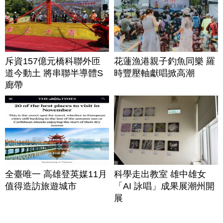
斥資157億元橋科聯外匝
花蓮漁港親子釣魚同樂 羅
道今動土 將串聯半導體S
時豐壓軸獻唱掀高潮
廊帶
全臺唯一 高雄登英媒11月
科學走出教室 雄中雄女
值得造訪旅遊城市
「AI 詠唱」成果展潮州開
展