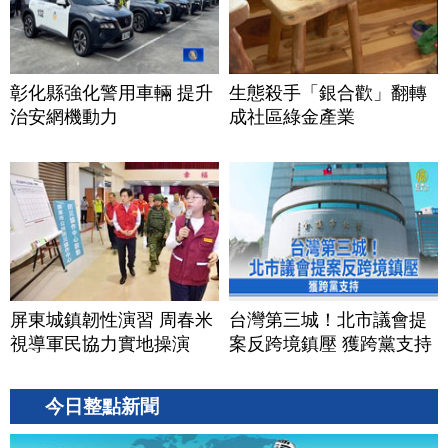
彰化縣強化警用車輛 提升
生態殺手「銀合歡」翻轉
治安網機動力
成社區綠金產業
屏東城鎮韌性演習 周春米
台灣第三城！北市議會提
視導軍民協力實地操演
案反跨境鎮壓 獲跨黨支持
今日整點新聞