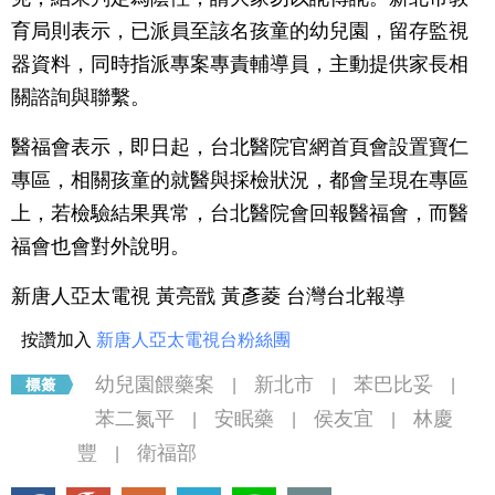
育局則表示，已派員至該名孩童的幼兒園，留存監視
器資料，同時指派專案專責輔導員，主動提供家長相
關諮詢與聯繫。
醫福會表示，即日起，台北醫院官網首頁會設置寶仁
專區，相關孩童的就醫與採檢狀況，都會呈現在專區
上，若檢驗結果異常，台北醫院會回報醫福會，而醫
福會也會對外說明。
新唐人亞太電視 黃亮戩 黃彥菱 台灣台北報導
按讚加入
新唐人亞太電視台粉絲團
幼兒園餵藥案
新北市
苯巴比妥
|
|
|
苯二氮平
安眠藥
侯友宜
林慶
|
|
|
豐
衛福部
|