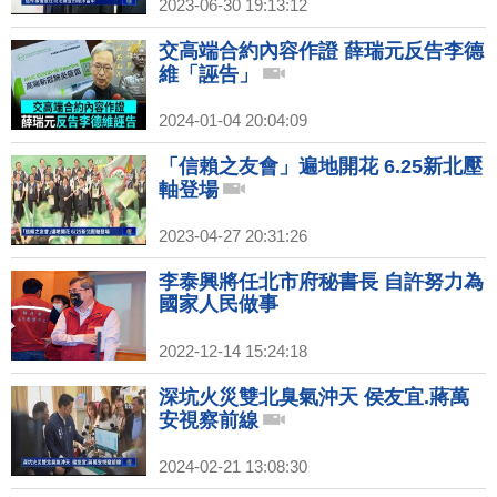
2023-06-30 19:13:12
交高端合約內容作證 薛瑞元反告李德
維「誣告」
2024-01-04 20:04:09
「信賴之友會」遍地開花 6.25新北壓
軸登場
2023-04-27 20:31:26
李泰興將任北市府秘書長 自許努力為
國家人民做事
2022-12-14 15:24:18
深坑火災雙北臭氣沖天 侯友宜.蔣萬
安視察前線
2024-02-21 13:08:30