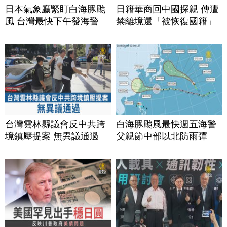
日本氣象廳緊盯白海豚颱
日籍華商回中國探親 傳遭
風 台灣最快下午發海警
禁離境還「被恢復國籍」
台灣雲林縣議會反中共跨
白海豚颱風最快週五海警
境鎮壓提案 無異議通過
父親節中部以北防雨彈