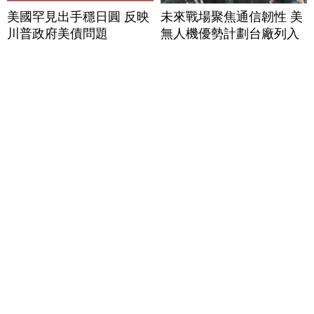
美國罕見出手穩日圓 反映
未來戰場聚焦通信韌性 美
川普政府美債問題
無人機優勢計劃台廠列入