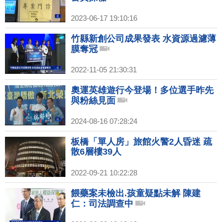
2023-06-17 19:10:16
竹縣新創公司成果發表 水資源過濾薄
膜奪冠
2022-11-05 21:30:31
奧運英雄遊行今登場！多位選手昨先
與粉絲見面
2024-08-16 07:28:24
板橋「單人房」旅館火警2人昏迷 疏
散6層樓39人
2022-09-21 10:22:28
餵藥案未檢出.孩童疑點未解 陳建
仁：司法調查中