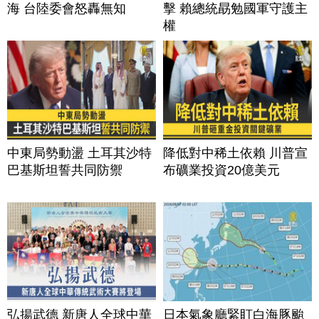
海 台陸委會怒轟無知
擊 賴總統勗勉國軍守護主
權
中東局勢動盪 土耳其沙特
降低對中稀土依賴 川普宣
巴基斯坦誓共同防禦
布礦業投資20億美元
弘揚武德 新唐人全球中華
日本氣象廳緊盯白海豚颱