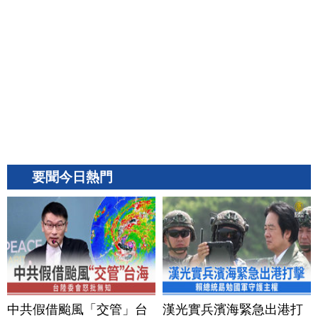
要聞今日熱門
中共假借颱風「交管」台
漢光實兵濱海緊急出港打