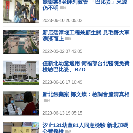
餵藥案8老師列被告 「巴比妥」來源
仍不明
2023-06-10 20:05:02
新店碧潭堰工程兼顧生態 見毛蟹大軍
溯溪而上
2022-09-02 07:43:05
僅新北幼童適用 衛福部台北醫院免費
檢驗巴比妥、BZD
2023-06-16 17:10:49
新北餵藥案 鄭文燦：檢調會釐清真相
2023-06-13 19:05:15
汐止131幼童81人同意檢驗 新北加碼
公費採檢