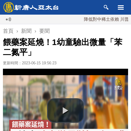
降低對中稀土依賴 川普宣布礦業
首頁
›
新聞
›
要聞
餵藥案延燒！1幼童驗出微量「苯
二氮平」
更新時間：2023-06-15 19:56:23