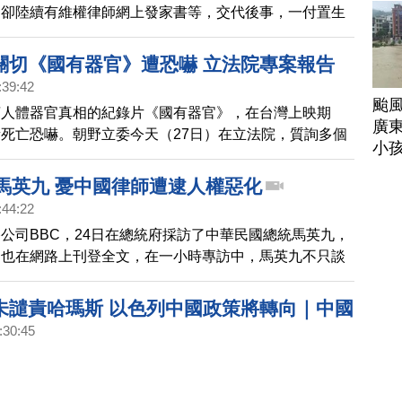
，卻陸續有維權律師網上發家書等，交代後事，一付置生
子，也有律師要為710事件成立「義務辯護律師服務
出力就是要敬告中共當局，維護法律尊嚴是律師職責。
關切《國有器官》遭恐嚇 立法院專案報告
:39:42
颱
摘人體器官真相的紀錄片《國有器官》，在台灣上映期
廣
死亡恐嚇。朝野立委今天（27日）在立法院，質詢多個
小
強調不管是恐嚇還是活摘器官，都不容許在台灣發生。
訪馬英九 憂中國律師遭逮人權惡化
:44:22
公司BBC，24日在總統府採訪了中華民國總統馬英九，
，也在網路上刊登全文，在一小時專訪中，馬英九不只談
運和總統大選，還有馬習會議題，也擔心中國大規模抓捕
權惡化，呼籲北京 應該努力縮短兩岸人民的心理距離。
未譴責哈瑪斯 以色列中國政策將轉向｜中國
:30:45