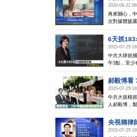
2020-06-22 08
再來關心，中
次對媒體披
6天抓18
2015-07-29 18
中共大肆抓捕
午3點，至少
到24個省份
的丈夫，已
郝毅博看 
所，司法局
2015-07-29 18
中共大規模
人郝毅博，
共接連通過
央視稱律
2015-07-29 18