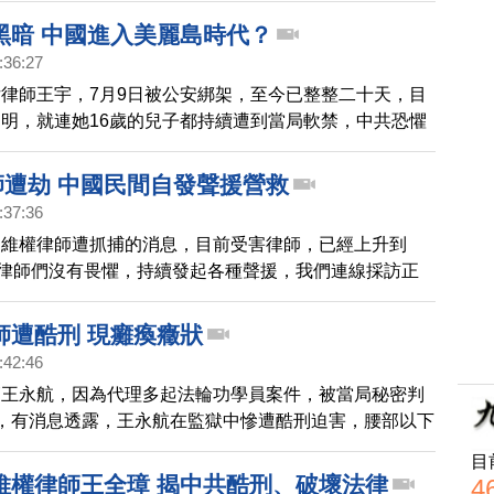
黑暗 中國進入美麗島時代？
:36:27
律師王宇，7月9日被公安綁架，至今已整整二十天，目
明，就連她16歲的兒子都持續遭到當局軟禁，中共恐懼
爆發，硬生生把履行專業，主張受害者權利的維權律師群
面，有些輿論認為，這次大抓捕律師，等同宣告中國美麗
師遭劫 中國民間自發聲援營救
。
:37:36
國維權律師遭抓捕的消息，目前受害律師，已經上升到
是律師們沒有畏懼，持續發起各種聲援，我們連線採訪正
您看到中國正發生的改變。
師遭酷刑 現癱瘓癥狀
:42:46
師王永航，因為代理多起法輪功學員案件，被當局秘密判
，有消息透露，王永航在監獄中慘遭酷刑迫害，腰部以下
癱瘓癥狀。
目
維權律師王全璋 揭中共酷刑、破壞法律
4