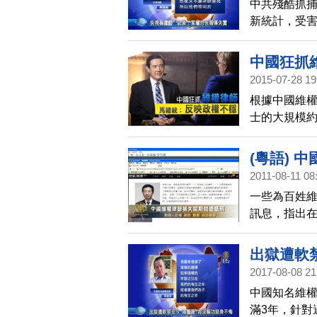
中共殘酷抓
新統計，受害
發表消息宣
示，他們受
中國狂抓
打壓中的一
2015-07-28 19
提起控告。
根據中國維
士的大規模約
媒體BBC專
出習近平統
(粵語) 
團體、以及
2011-08-11 08
統首度對此
一些為百姓
發表聲明，
訊息，指出
院強烈促請
遭到摧殘。 
出獄遭軟
2017-08-08 21
中國知名維
滿3年，針對