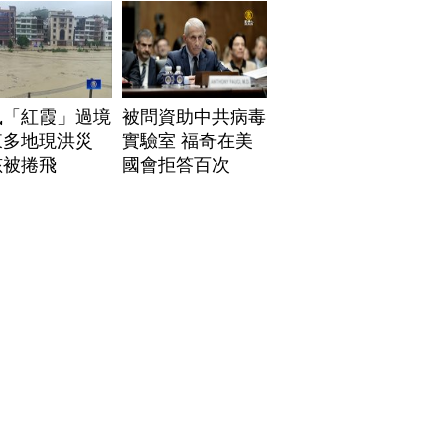
風「紅霞」過境
被問資助中共病毒
東多地現洪災
實驗室 福奇在美
孩被捲飛
國會拒答百次