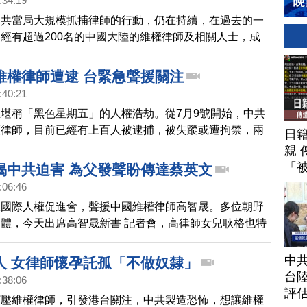
:34:19
中共當局大規模抓捕律師的行動，仍在持續，在過去的一
經有超過200名的中國大陸的維權律師及相關人士，成
捕的受害者。不過，中共的高壓，並沒能使維權律師退
紛紛站出來反擊，要用法律，維護自身權益。
維權律師遭逮 台緊急聲援關注
:40:21
堪稱「黑色星期五」的人權浩劫。從7月9號開始，中共
權律師，目前已經有上百人被逮捕，被失蹤或遭拘禁，兩
日
，和聲援中國人權律師網路等人權團體，上午緊急串連舉
親 
呼籲包括台灣政府在內的社會各界，關切中國維權律師的
「
揭中共迫害 為父發聲盼傳達蔡英文
責中共，要求立刻放人。
:06:46
派國際人權促進會，聲援中國維權律師高智晟。多位朝野
體，今天出席高智晟新書 記者會，高律師女兒耿格也特
，希望透過立委，將父親的著作送給總統蔡英文。
中
人 女律師懷孕託孤「不做奴隸」
台
:38:06
評
打壓維權律師，引發港台關注，中共製造恐怖，想讓維權