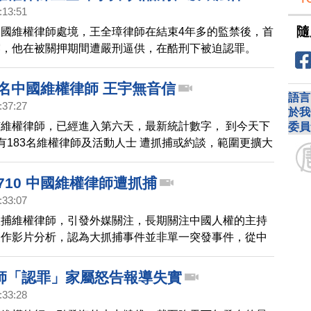
:13:51
隨
國維權律師處境，王全璋律師在結束4年多的監禁後，首
露，他在被關押期間遭嚴刑逼供，在酷刑下被迫認罪。
3名中國維權律師 王宇無音信
語言
:37:27
於我
維權律師，已經進入第六天，最新統計數字， 到今天下
委員
有183名維權律師及活動人士 遭抓捕或約談，範圍更擴大
，而這起事件當中，第一個遭到綁架的維權律師王宇和她
經整整六天，音信全無，我們的記者致電北京當地派出
710 中國維權律師遭抓捕
，甚至律師協會，都無法得到相關訊息。
:33:07
抓捕維權律師，引發外媒關注，長期關注中國人權的主持
製作影片分析，認為大抓捕事件並非單一突發事件，從中
的一連串政策，就有跡可循。
師「認罪」家屬怒告報導失實
:33:28