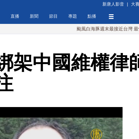
新唐人影音
|
大
直播
新聞
節目
專題
點播
颱風白海豚週末最接近台灣 最快9日可
綁架中國維權律師
注