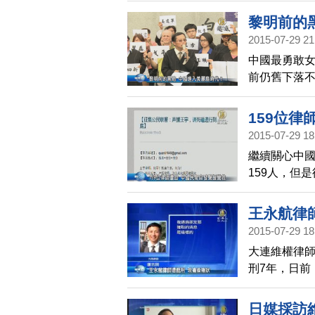
黎明前的
2015-07-29 21
中國最勇敢女
前仍舊下落不
社會力群體
體推向對立
159位律
島時代來臨
2015-07-29 18
繼續關心中
159人，但
義律師，帶
王永航律
2015-07-29 18
大連維權律
刑7年，日前
麻木，出現
日媒採訪