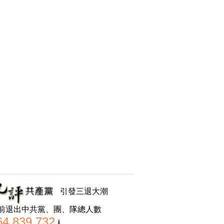
引發三退大潮
前退出中共黨、團、隊總人數
64,839,732
人