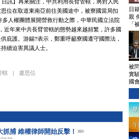
月 12 日訊】再來關注，中共利用長臂管轄，將對人民
日
盧思位在取道東南亞前往美國途中，被寮國當局扣
親 
許多人權團體展開營救行動之際，中華民國立法院
「
，近年來中共長臂管轄的態勢越來越頻繁，許多國
供庇護。游錫?表示，鄭重呼籲寮國遵守國際法，
共持續迫害異議人士。
被
管轄
盧思位
|
實驗
國
大抓捕 維權律師開始反擊！