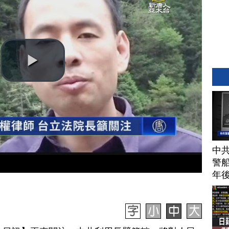
中
警船
年