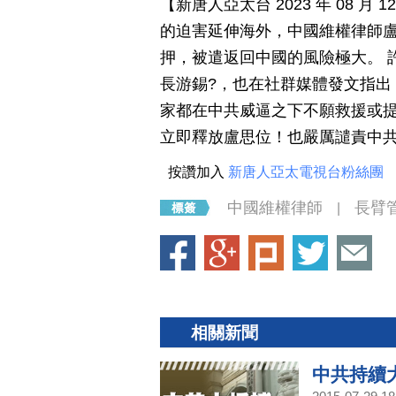
【新唐人亞太台 2023 年 08 
的迫害延伸海外，中國維權律師
押，被遣返回中國的風險極大。 
長游錫?，也在社群媒體發文指出
家都在中共威逼之下不願救援或提
立即釋放盧思位！也嚴厲譴責中
按讚加入
新唐人亞太電視台粉絲團
中國維權律師
長臂
|
相關新聞
中共持續