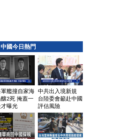
中國今日熱門
共軍艦撞自家海
中共出入境新規
釀2死 掩蓋一
台陸委會籲赴中國
後才曝光
評估風險