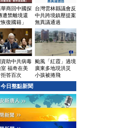
籍華商回中國探
台灣雲林縣議會反
傳遭禁離境還
中共跨境鎮壓提案
被恢復國籍」
無異議通過
問資助中共病毒
颱風「紅霞」過境
室 福奇在美
廣東多地現洪災
會拒答百次
小孩被捲飛
今日整點新聞