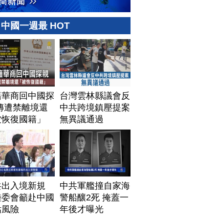
中國一週最 HOT
籍華商回中國探
台灣雲林縣議會反
傳遭禁離境還
中共跨境鎮壓提案
被恢復國籍」
無異議通過
共出入境新規
中共軍艦撞自家海
陸委會籲赴中國
警船釀2死 掩蓋一
估風險
年後才曝光