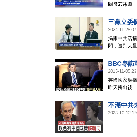
圈噤若寒蟬
死於度外的樣
團」，出錢
三黨立委
2024-11-28 07
揭露中共活
間，遭到大量
部會官員，
BBC專
2015-11-05 23
英國國家廣播
昨天播出後
到太陽花學
維權律師、人
不滿中共
2023-10-12 19
一分鐘