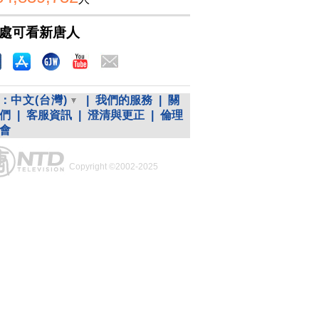
處可看新唐人
：
中文(台灣)
|
我們的服務
|
關
們
|
客服資訊
|
澄清與更正
|
倫理
會
Copyright ©2002-2025