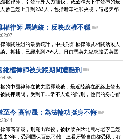
捕維權律師，引發海外大力撻伐，截至昨天下午發布的最
人數已經上升到233人，包括新華社和央視，這起天都
稱，北京律師周世鋒已經認罪；對此，中國維權律師表
理過太多，被迫害、脅迫的案件，官媒的放話，都是政治
維權律師 馬總統：反映政權不穩
環。參與報導的多名記者，也被律師家屬以「報導失實」
:02:07
權律師關注組的最新統計，中共對維權律師及相關活動人
談、抓捕，已經來到255人。日前馬英九總統接受英國
訪時表示，他認為中國大陸最近對維權律師的抓捕，體現
治下的人權法治發展並不穩定。這是繼陸委會、台灣人權
中國維權律師被失蹤期間遭酷刑
民進黨日前公開呼籲中共官方停止拘捕維權律師後，馬總
:04:55
事公開表示意見。日本律師聯合會上週五，會長村越進也
維權的中國律師在被失蹤釋放後，最近陸續在網絡上發出
對於中國維權律師遭到拘捕，表示深深的憂慮。美國國務
在被關押期間，受到了非常不人道的酷刑，他們的身心都
中國尊重公民權利，釋放被逮捕的相關人員。
,(粵語) 中國維權律師被失蹤期間遭酷刑
禁至今 高智晟：為法輪功挺身不悔
:23:44
權律師高智晟，刑滿出獄後，被軟禁在陝北農村老家已經
過去3年，受到國保百般刁難、連看牙醫自由都受限，有