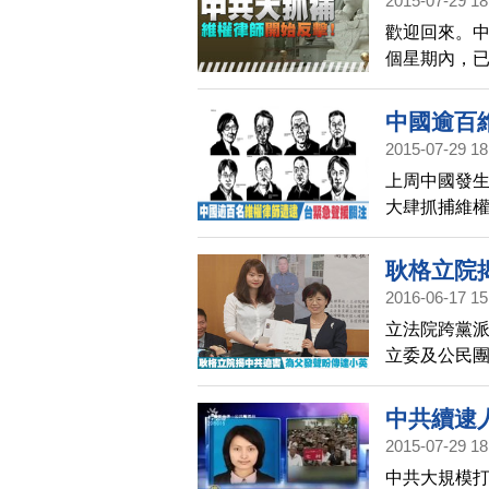
2015-07-29 18
歡迎回來。
個星期內，已
為這場大抓
縮，此刻正
中國逾百
2015-07-29 18
上周中國發生
大肆抓捕維
位台灣立委
行記者會，
耿格立院
處境，並譴
2016-06-17 15
立法院跨黨
立委及公民團
地來台參加
中共續逮
2015-07-29 18
中共大規模