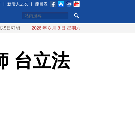
賽
|
新唐人之友
|
節目表
能登陸中國
2026 年 8 月 8 日 星期六
台灣漢光首結合城鎮演習 AIT連續發文讚「韌性台
 台立法