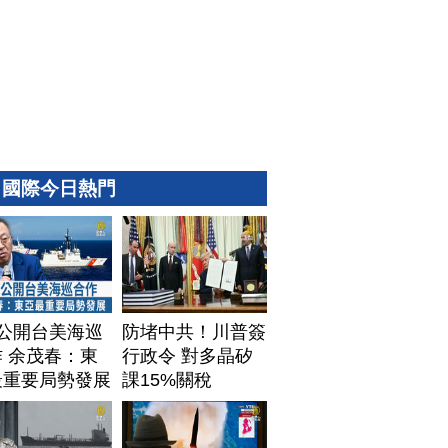
國際今日熱門
T公開台美海巡
防堵中共！川普簽
 余茂春：東
行政令 對多晶矽
最重要局勢發展
課15%關稅