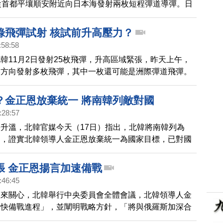
從首都平壤順安附近向日本海發射兩枚短程彈道導彈。日
示，導彈落在北韓東岸附近，推斷位於日本專屬經濟區
錄飛彈試射 核試前升高壓力？
:58:58
韓11月2日發射25枚飛彈，升高區域緊張，昨天上午，
本方向發射多枚飛彈，其中一枚還可能是洲際彈道飛彈。
連挑釁，韓國和美國，決定延長原定4號截止的聯合軍
認為，北韓新一輪核試驗很可能已在準備中。
？金正恩放棄統一 將南韓列敵對國
:28:57
升溫，北韓官媒今天（17日）指出，北韓將南韓列為
」，證實北韓領導人金正恩放棄統一為國家目標，已對國
了修正。與此同時，俄羅斯還放話，要在北韓被侵略時提
張 金正恩揚言加速備戰
:46:45
息來關心，北韓舉行中央委員會全體會議，北韓領導人金
加快備戰進程」，並闡明戰略方針，「將與俄羅斯加深合
國」。雖然美日韓三國政府都尚未回應，不過因為先前北