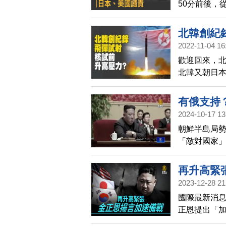
50分前後，
本防衛省表
外。
北韓創紀
2022-11-04 16
歡迎回來，北
北韓又朝日
面對北韓的接
演。而專家
有俄支持
2024-10-17 13
朝鮮半島局勢
「敵對國家
家憲法進行
供軍援。
再升高緊
2023-12-28 21
國際最新消
正恩提出「
作以對抗美