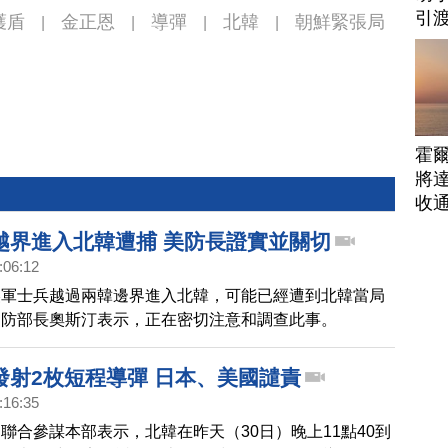
引
護盾
金正恩
導彈
北韓
朝鮮緊張局
|
|
|
|
霍
將
收
越界進入北韓遭捕 美防長證實並關切
:06:12
美軍士兵越過兩韓邊界進入北韓，可能已經遭到北韓當局
國防部長奧斯汀表示，正在密切注意和調查此事。
發射2枚短程導彈 日本、美國譴責
:16:35
聯合參謀本部表示，北韓在昨天（30日）晚上11點40到