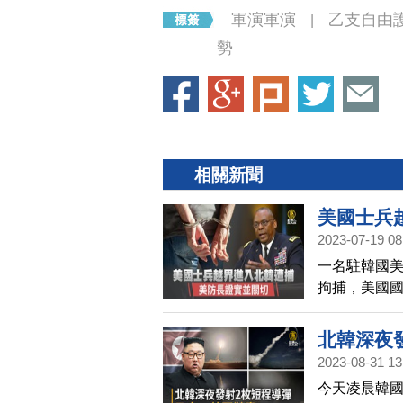
軍演軍演
乙支自由
|
勢
相關新聞
美國士兵
2023-07-19 08
一名駐韓國
拘捕，美國
北韓深夜
2023-08-31 13
今天凌晨韓國