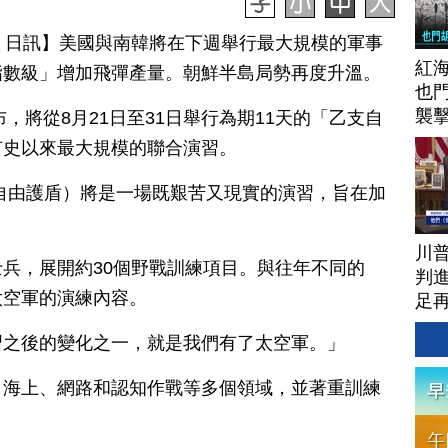
月 15 日訊】美國與南韓將在下週舉行最大規模的軍事
紅
指數級」增加飛彈產量。朝鮮半島局勢再度升溫。
也
襲
布，將從8月21日至31日舉行為期11天的「乙支自
有史以來最大規模的聯合演習。
自由護盾）將是一場既艱苦又現實的演習，旨在加
川
兵，展開約30個野戰訓練項目。與往年不同的
判進
太空軍的演練內容。
足
習之後的變化之一，就是我們有了太空軍。」
、海上、網路和認知作戰等多個領域，並著重訓練