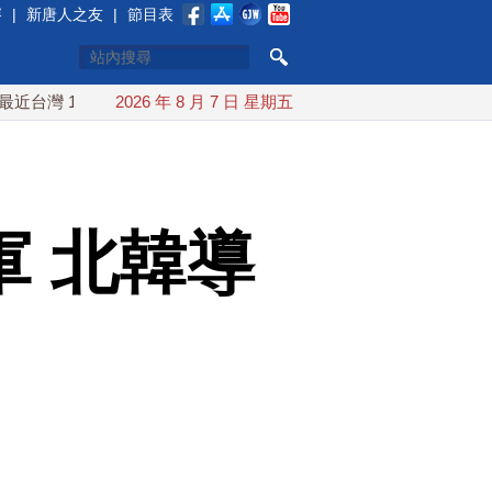
賽
|
新唐人之友
|
節目表
10日登陸浙江
2026 年 8 月 7 日 星期五
川普預透露美伊談判進展 美彈藥充足再擴大生
 北韓導