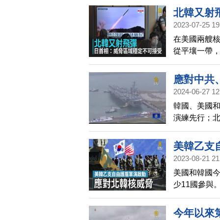
韓頻頻發射
北韓又射
發射飛彈的
2023-07-25 19
在美國兩艘核
從平壤一帶，
應對中共
2024-06-27 12
韓國、美國
演練先行；
美韓乙支
2023-08-21 21
美國和韓國今
少11國參與
略巡弋導彈
今年以來