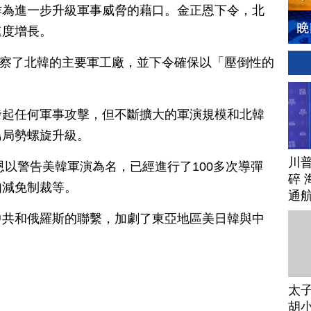
作為進一步升級軍事威脅的藉口。金正恩下令，北
速度增長。
自視察了北韓的主要軍工廠，並下令確保以「壓倒性的
發起任何軍事攻擊，但不斷擴大的軍演規模和北韓
島局勢螺旋升級。
川
恩以警告美韓軍演為名，已經進行了100多次導彈
碎 
如減免制裁等。
通
中共和俄羅斯的聯繫，加劇了東亞地區美日韓與中
太
胡小