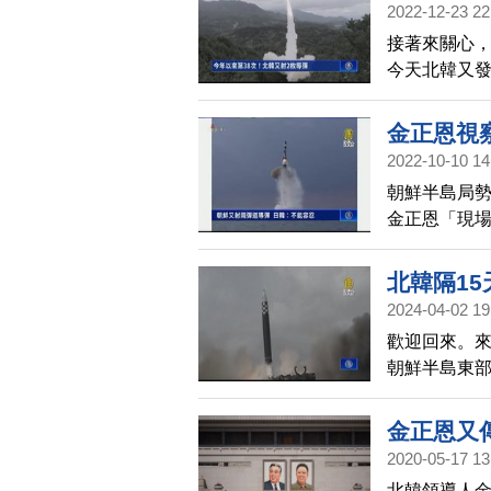
2022-12-23 22
接著來關心，
今天北韓又發
安理會的決
強烈譴責。
金正恩視
2022-10-10 14
朝鮮半島局勢
金正恩「現
挑釁，日本
作。
北韓隔1
2024-04-02 19
歡迎回來。來
朝鮮半島東部
韓軍方表示
了高超音速
金正恩又
示，飛彈已
2020-05-17 13
北韓年初以
北韓領導人金