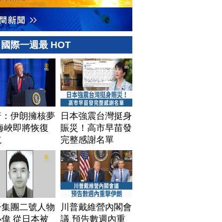
國際一週最 HOT
普：伊朗擁核夢
日本強震台灣挺身
海峽即將恢復
賑災！高市早苗發
航
完整感謝名單
子集團二號人物
川普戴維營內閣會
偉 從日本被
議 預告數週內重