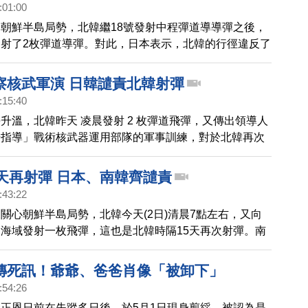
:01:00
朝鮮半島局勢，北韓繼18號發射中程彈道導導彈之後，
射了2枚彈道導彈。對此，日本表示，北韓的行徑違反了
議，日本已經透過駐北京大使館向北韓提出抗議，並表達
察核武軍演 日韓譴責北韓射彈
:15:40
升溫，北韓昨天 凌晨發射 2 枚彈道飛彈，又傳出領導人
場指導」戰術核武器運用部隊的軍事訓練，對於北韓再次
表示不會一再容忍，南韓則強調加強韓美日三邊安全合
5天再射彈 日本、南韓齊譴責
:43:22
關心朝鮮半島局勢，北韓今天(2日)清晨7點左右，又向
海域發射一枚飛彈，這也是北韓時隔15天再次射彈。南
，該枚飛彈為中遠程彈道飛彈，初步研判，北韓可能進行
武器試射，但有專家指出，可能以失敗收場。日本方面表
傳死訊！爺爺、爸爸肖像「被卸下」
落入日本專屬經濟區之外。日本首相岸田文雄譴責表示，
:54:26
來多次高頻率發射飛彈，關係到地區與國際社會的安全。
正恩日前在失蹤多日後，於5月1日現身剪綵，被認為是