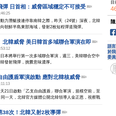
目
飛彈，美日韓三國已經在這個月中啟動系統，共享對北韓
飛彈 日首相：威脅區域穩定不可接受
4
即時訊息。
:46:25
動力潛艇接連停靠南韓之際，昨天（24號）深夜，北韓
隨
向朝鮮半島東部海域，發射2枚短程彈道飛彈。
、北韓威脅 美日韓首多域聯合軍演在即
語言
:53:12
於我
和日本將舉行第一次多域聯合軍演，週三，美韓聯合空中
委員
北韓發射飛彈，挑釁意味濃厚。
自由護盾軍演啟動 應對北韓核威脅
:11:13
天21日啟動「乙支自由護盾」聯合軍演，規模空前，至
。同一天，北韓官方媒體公開北韓領導人金正恩，視察戰
試射的消息，互別苗頭意味濃厚。
第38次！北韓又射2枚導彈