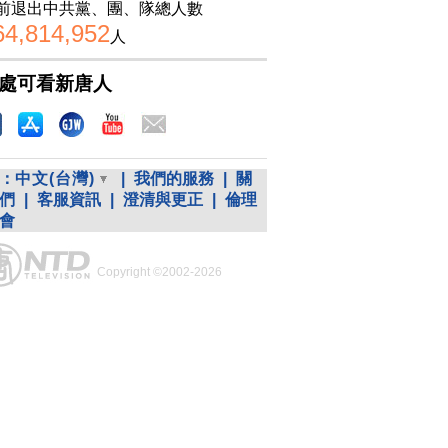
前退出中共黨、團、隊總人數
64,814,952
人
處可看新唐人
：
中文(台灣)
|
我們的服務
|
關
們
|
客服資訊
|
澄清與更正
|
倫理
會
Copyright ©2002-2026