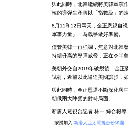
與此同時，北韓繼續將美韓軍演
韓的導彈生產將以「指數級」的
8月11和12日兩天，金正恩親
軍事力量」，為戰爭做好準備。
僅管美韓一再強調，無意對北韓
持續升高的導彈威脅，正在令半
美朝外交自2019年破裂後，金正
試射，希望以此逼迫美國讓步，
與此同時，金正恩還不斷深化與
朝俄兩大陣營的對峙局面。
新唐人電視台記者 林一 綜合報導
按讚加入
新唐人亞太電視台粉絲團