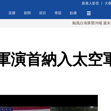
新唐人影音
|
大
直播
新聞
節目
專題
點播
颱風白海豚襲沖繩 週末最近台灣 
軍演首納入太空軍