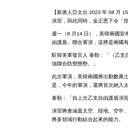
【新唐人亞太台 2023 年 08 
演習，與此同時，金正恩下令「
週一（8 月14 日），美韓兩國宣
由護盾」聯合軍演，這將是兩國
駐韓美軍發言人 泰勒：「（乙支
強聯合防禦態勢。」
此次軍演，美韓兩國將出動數萬士
是，今年的軍演，還將首次納入
泰勒：「自上次乙支自由護盾演
演習將會涵蓋太空、陸地、空中
將多領域行動結合起來的能力。