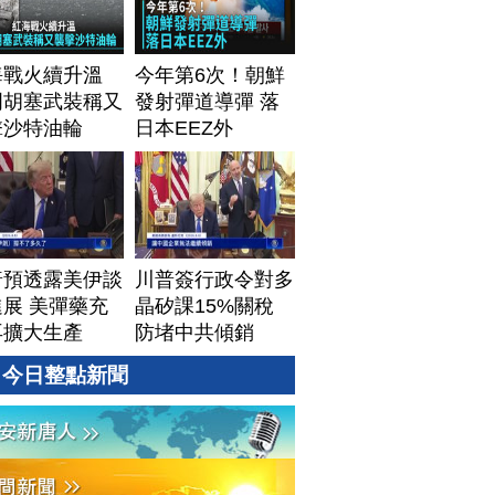
海戰火續升溫
今年第6次！朝鮮
門胡塞武裝稱又
發射彈道導彈 落
擊沙特油輪
日本EEZ外
普預透露美伊談
川普簽行政令對多
展 美彈藥充
晶矽課15%關稅
再擴大生產
防堵中共傾銷
今日整點新聞