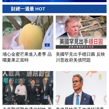
財經一週最 HOT
埔心金蜜芒果進入產季 品
美國罕見出手穩日圓 反映
嚐夏果正當時
川普政府美債問題