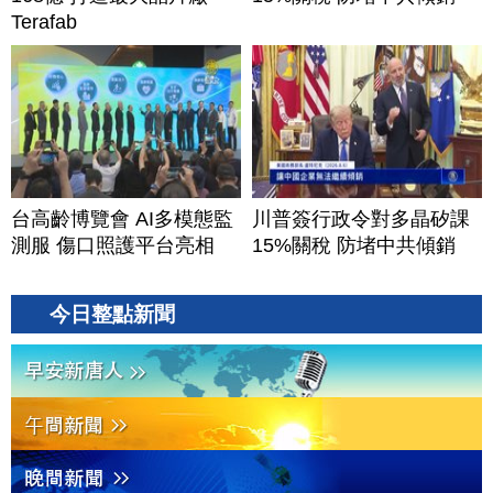
Terafab
台高齡博覽會 AI多模態監
川普簽行政令對多晶矽課
測服 傷口照護平台亮相
15%關稅 防堵中共傾銷
今日整點新聞