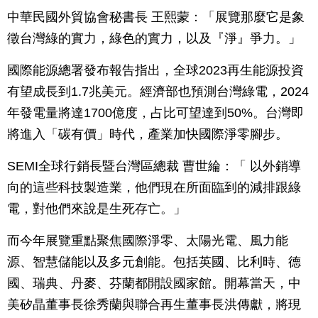
中華民國外貿協會秘書長 王熙蒙：「展覽那麼它是象
徵台灣綠的實力，綠色的實力，以及『淨』爭力。」
國際能源總署發布報告指出，全球2023再生能源投資
有望成長到1.7兆美元。經濟部也預測台灣綠電，2024
年發電量將達1700億度，占比可望達到50%。台灣即
將進入「碳有價」時代，產業加快國際淨零腳步。
SEMI全球行銷長暨台灣區總裁 曹世綸：「 以外銷導
向的這些科技製造業，他們現在所面臨到的減排跟綠
電，對他們來說是生死存亡。」
而今年展覽重點聚焦國際淨零、太陽光電、風力能
源、智慧儲能以及多元創能。包括英國、比利時、德
國、瑞典、丹麥、芬蘭都開設國家館。開幕當天，中
美矽晶董事長徐秀蘭與聯合再生董事長洪傳獻，將現