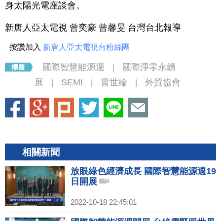
身太陽光電座談會。
新唐人亞太電視 曾奕豪 曾馨旻 台灣台北報導
按讚加入
新唐人亞太電視台粉絲團
國際智慧能源週
國際淨零永續
|
展
SEMI
曹世綸
外貿協會
|
|
|
相關新聞
放眼綠色經濟成長 國際智慧能源週19
日開展
2022-10-18 22:45:01