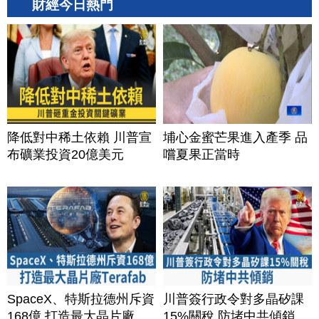
財經今日熱門
降低對中稀土依賴 川普宣
埔心金蜜芒果進入產季 品
布礦業投資20億美元
嚐夏果正當時
SpaceX、特斯拉德州斥資
川普簽行政令對多晶矽課
168億 打造最大晶片廠
15%關稅 防堵中共傾銷