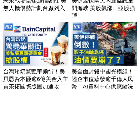
未來戰場聚焦通信韌性 美
美伊最快兩天內達協議重
無人機優勢計劃台廠列入
開海峽 美股飆漲、亞股強
彈
台灣珍奶驚艷華爾街！美
美全面封殺中國光模組！
貝恩資本砸逾6億美金入主
陸企市值蒸發逾千億人民
貢茶拓國際版圖加速攻
幣！AI資料中心供應鏈洗
美？｜#財經新聞｜
牌？台灣喜迎轉單！成關
20260806(四)
鍵樞紐？｜#財經新聞
│20260805 (三)