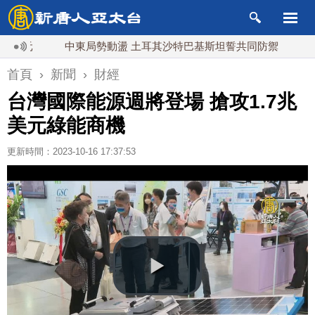
元
中東局勢動盪 土耳其沙特巴基斯坦誓共同防禦
漢光實
首頁
›
新聞
›
財經
台灣國際能源週將登場 搶攻1.7兆
美元綠能商機
更新時間：2023-10-16 17:37:53